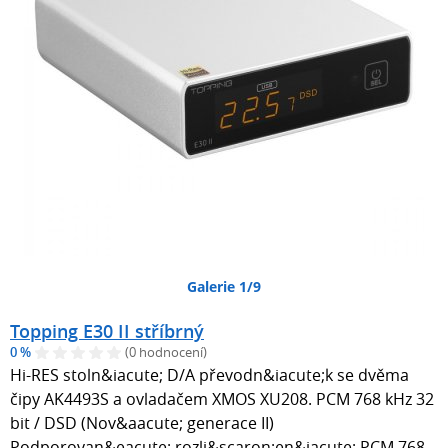
Galerie 1/9
Topping E30 II stříbrný
0 %
(0 hodnocení)
Hi-RES stoln&iacute; D/A převodn&iacute;k se dvěma
čipy AK4493S a ovladačem XMOS XU208. PCM 768 kHz 32
bit / DSD (Nov&aacute; generace II)
Podporovan&eacute; rozli&scaron;en&iacute; PCM 768