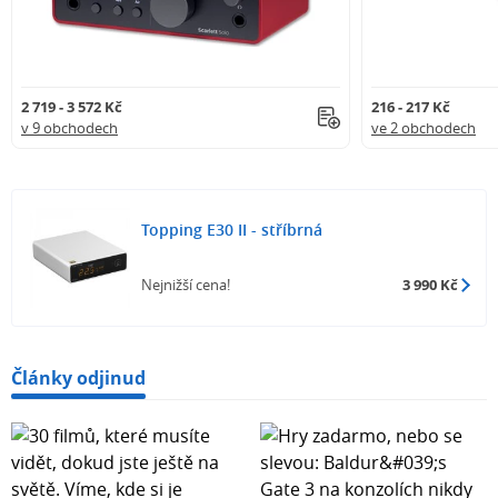
2 719 - 3 572 Kč
216 - 217 Kč
v 9 obchodech
ve 2 obchodech
Topping E30 II - stříbrná
Nejnižší cena!
3 990 Kč
Články odjinud