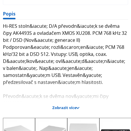
Popis
Hi-RES stoln&iacute; D/A převodn&iacute;k se dvěma
čipy AK4493S a ovladačem XMOS XU208. PCM 768 kHz 32
bit / DSD (Nov&aacute; generace II)
Podporovan&eacute; rozli&scaron;en&iacute; PCM 768
kHz/32 bit a DSD 512. Vstupy: USB, optika, coax.
D&aacute;lkov&eacute; ovl&aacute;d&aacute;n&iacute;
v balen&iacute;. Nap&aacute;jen&iacute;
samostatn&yacute;m USB. Vestavěn&yacute;
předzesilovač s nastaven&iacute;m hlasitosti.
Převodn&iacute;k se dvěma nov&yacute;mi čipy
AK4493S
Zobrazit více
Druh&aacute; generace převodn&iacute;ku E30
přid&aacute;v&aacute; druh&yacute; čip AK4493S pro
je&scaron;tě precizněj&scaron;&iacute;