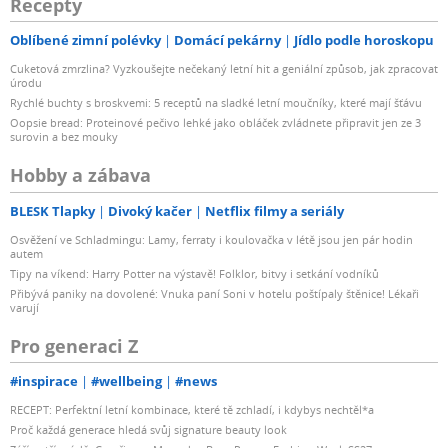
Recepty
Oblíbené zimní polévky
Domácí pekárny
Jídlo podle horoskopu
Cuketová zmrzlina? Vyzkoušejte nečekaný letní hit a geniální způsob, jak zpracovat
úrodu
Rychlé buchty s broskvemi: 5 receptů na sladké letní moučníky, které mají šťávu
Oopsie bread: Proteinové pečivo lehké jako obláček zvládnete připravit jen ze 3
surovin a bez mouky
Hobby a zábava
BLESK Tlapky
Divoký kačer
Netflix filmy a seriály
Osvěžení ve Schladmingu: Lamy, ferraty i koulovačka v létě jsou jen pár hodin
autem
Tipy na víkend: Harry Potter na výstavě! Folklor, bitvy i setkání vodníků
Přibývá paniky na dovolené: Vnuka paní Soni v hotelu poštípaly štěnice! Lékaři
varují
Pro generaci Z
#inspirace
#wellbeing
#news
RECEPT: Perfektní letní kombinace, které tě zchladí, i kdybys nechtěl*a
Proč každá generace hledá svůj signature beauty look