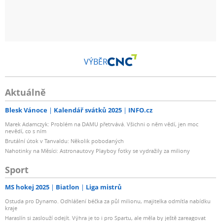
VÝBĚR
Aktuálně
Blesk Vánoce
Kalendář svátků 2025
INFO.cz
Marek Adamczyk: Problém na DAMU přetrvává. Všichni o něm vědí, jen moc
nevědí, co s ním
Brutální útok v Tanvaldu: Několik pobodaných
Nahotinky na Měsíci: Astronautovy Playboy fotky se vydražily za miliony
Sport
MS hokej 2025
Biatlon
Liga mistrů
Ostuda pro Dynamo. Odhlášení béčka za půl milionu, majitelka odmítla nabídku
kraje
Haraslín si zaslouží odejít. Výhra je to i pro Spartu, ale měla by ještě zareagovat