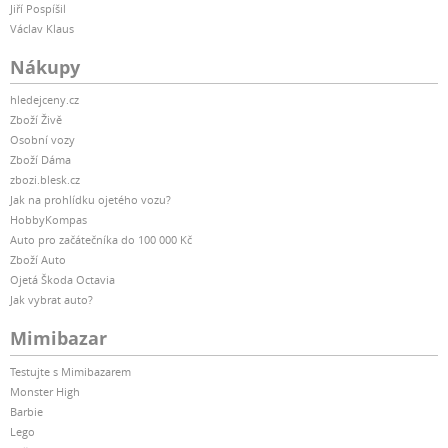
Jiří Pospíšil
Václav Klaus
Nákupy
hledejceny.cz
Zboží Živě
Osobní vozy
Zboží Dáma
zbozi.blesk.cz
Jak na prohlídku ojetého vozu?
HobbyKompas
Auto pro začátečníka do 100 000 Kč
Zboží Auto
Ojetá Škoda Octavia
Jak vybrat auto?
Mimibazar
Testujte s Mimibazarem
Monster High
Barbie
Lego