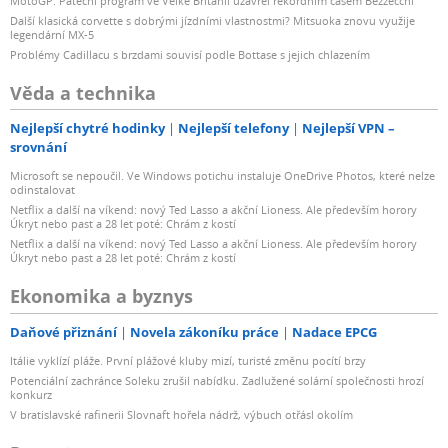
MotoGP: Páteční program ve Velké Británii uzavřel rekordním časem Bezzecchi
Další klasická corvette s dobrými jízdními vlastnostmi? Mitsuoka znovu využije
legendární MX-5
Problémy Cadillacu s brzdami souvisí podle Bottase s jejich chlazením
Věda a technika
Nejlepší chytré hodinky
Nejlepší telefony
Nejlepší VPN –
srovnání
Microsoft se nepoučil. Ve Windows potichu instaluje OneDrive Photos, které nelze
odinstalovat
Netflix a další na víkend: nový Ted Lasso a akční Lioness. Ale především horory
Úkryt nebo past a 28 let poté: Chrám z kostí
Netflix a další na víkend: nový Ted Lasso a akční Lioness. Ale především horory
Úkryt nebo past a 28 let poté: Chrám z kostí
Ekonomika a byznys
Daňové přiznání
Novela zákoníku práce
Nadace EPCG
Itálie vyklízí pláže. První plážové kluby mizí, turisté změnu pocítí brzy
Potenciální zachránce Soleku zrušil nabídku. Zadlužené solární společnosti hrozí
konkurz
V bratislavské rafinerii Slovnaft hořela nádrž, výbuch otřásl okolím