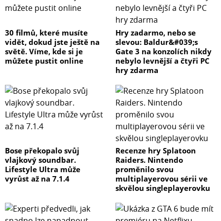
30 filmů, které musíte
Hry zadarmo, nebo se
vidět, dokud jste ještě na
slevou: Baldur&#039;s
světě. Víme, kde si je
Gate 3 na konzolích nikdy
můžete pustit online
nebylo levnější a čtyři PC
hry zdarma
Bose překopalo svůj
Recenze hry Splatoon
vlajkový soundbar.
Raiders. Nintendo
Lifestyle Ultra může
proměnilo svou
vyrůst až na 7.1.4
multiplayerovou sérii ve
skvělou singleplayerovku