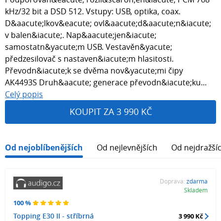
kHz/32 bit a DSD 512. Vstupy: USB, optika, coax.
D&aacute;lkov&eacute; ovl&aacute;d&aacute;n&iacute;
v balen&iacute;. Nap&aacute;jen&iacute;
samostatn&yacute;m USB. Vestavěn&yacute;
předzesilovač s nastaven&iacute;m hlasitosti.
Převodn&iacute;k se dvěma nov&yacute;mi čipy
AK4493S Druh&aacute; generace převodn&iacute;ku...
Celý popis
KOUPIT ZA 3 990 KČ
Od nejoblíbenějších
Od nejlevnějších
Od nejdražší
Doprava:
zdarma
Skladem
100 %
Topping E30 II - stříbrná
3 990 Kč