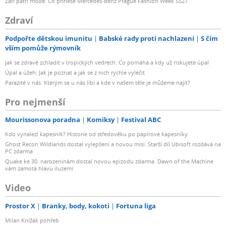
Září patří módě: Co přinese Mercedes-Benz Prague Fashion Week SS27
Zdraví
Podpořte dětskou imunitu
Babské rady proti nachlazení
S čím
vším pomůže rýmovník
Jak se zdravě zchladit v tropických vedrech: Co pomáhá a kdy už riskujete úpal
Úpal a úžeh: Jak je poznat a jak se z nich rychle vyléčit
Parazité v nás: Kterým se u nás líbí a kde v našem těle je můžeme najít?
Pro nejmenší
Mourissonova poradna
Komiksy
Festival ABC
Kdo vynalezl kapesník? Historie od středověku po papírové kapesníky
Ghost Recon Wildlands dostal vylepšení a novou misi. Starší díl Ubisoft rozdává na
PC zdarma
Quake ke 30. narozeninám dostal novou epizodu zdarma. Dawn of the Machine
vám zamotá hlavu iluzemi
Video
Prostor X
Branky, body, kokoti
Fortuna liga
Milan Knížák pohřeb