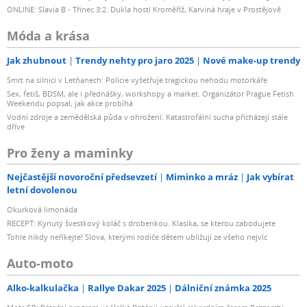
ONLINE: Slavia B - Třinec 3:2. Dukla hostí Kroměříž, Karviná hraje v Prostějově
Móda a krása
Jak zhubnout
Trendy nehty pro jaro 2025
Nové make-up trendy
Smrt na silnici v Letňanech: Policie vyšetřuje tragickou nehodu motorkáře
Sex, fetiš, BDSM, ale i přednášky, workshopy a market. Organizátor Prague Fetish
Weekendu popsal, jak akce probíhá
Vodní zdroje a zemědělská půda v ohrožení: Katastrofální sucha přicházejí stále
dříve
Pro ženy a maminky
Nejčastější novoroční předsevzetí
Miminko a mráz
Jak vybírat
letní dovolenou
Okurková limonáda
RECEPT: Kynutý švestkový koláč s drobenkou. Klasika, se kterou zabodujete
Tohle nikdy neříkejte! Slova, kterými rodiče dětem ubližují ze všeho nejvíc
Auto-moto
Alko-kalkulačka
Rallye Dakar 2025
Dálniční známka 2025