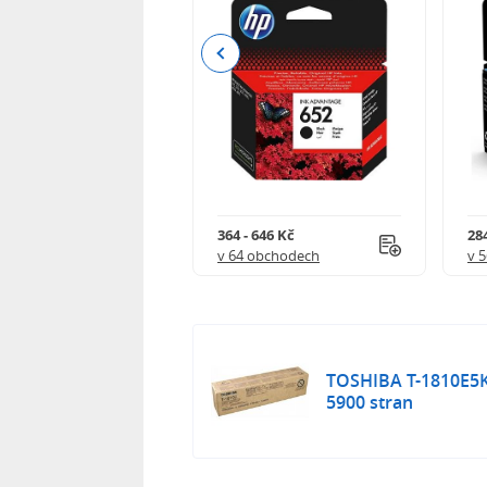
Previous
 901 Kč
364 - 646 Kč
284
 obchodech
v 64 obchodech
v 
TOSHIBA T-1810E5K -
5900 stran