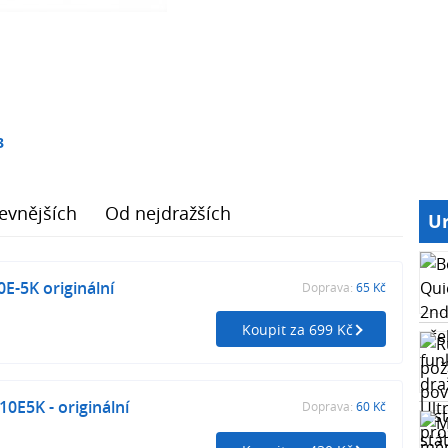
3
evnějších
Od nejdražších
Ur
0E-5K originální
Doprava:
65 Kč
Koupit za 699 Kč
0E5K - originální
Doprava:
60 Kč