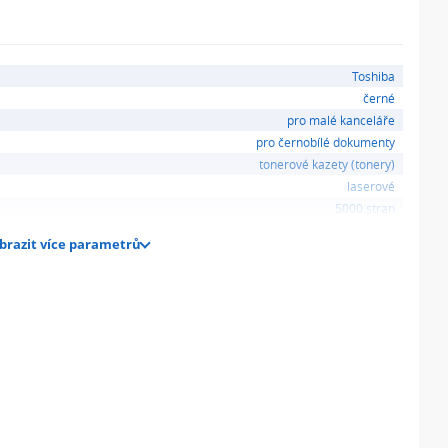
Toshiba
černé
pro malé kanceláře
pro černobílé dokumenty
tonerové kazety (tonery)
laserové
5000 stran
brazit více parametrů