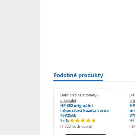
Podobné produkty
 Náplně a tonery -
Další Náplně a tonery -
Dal
nální
originální
ori
her TNB023 -
HP 652 originální
HP
inální
inkoustová kazeta černá
in
F6V25AE
3Y
95 %
94
hodnocení)
(1 820 hodnocení)
(4