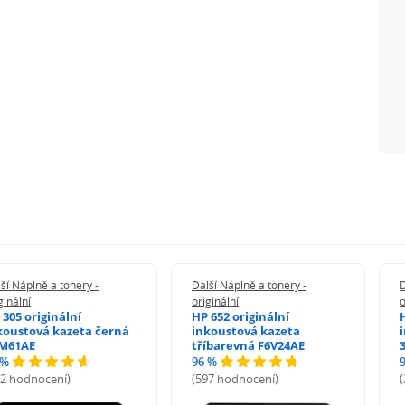
ší Náplně a tonery -
Další Náplně a tonery -
D
ginální
originální
o
 305 originální
HP 652 originální
koustová kazeta černá
inkoustová kazeta
M61AE
tříbarevná F6V24AE
 %
96 %
72 hodnocení)
(597 hodnocení)