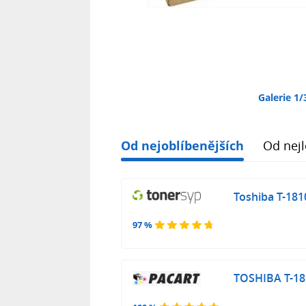
Galerie 1/
Od nejoblíbenějších
Od nejl
Toshiba T-181
97 %
TOSHIBA T-181