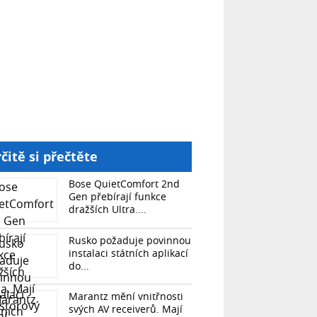
čitě si přečtěte
Bose QuietComfort 2nd
Gen přebírají funkce
dražších Ultra....
Rusko požaduje povinnou
instalaci státních aplikací
do...
Marantz mění vnitřnosti
svých AV receiverů. Mají