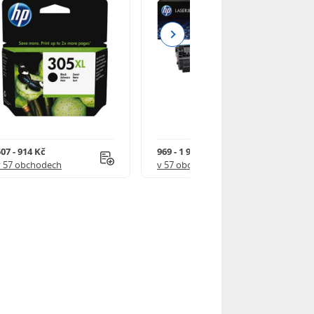
Next
07 - 914 Kč
969 - 1 918 Kč
v 57 obchodech
v 57 obchodech