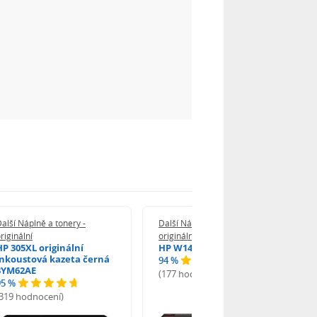
alší Náplně a tonery -
Další Náplně a tonery -
riginální
originální
HP 305XL originální
HP W1420A - originální
inkoustová kazeta černá
94 %
3YM62AE
(177 hodnocení)
95 %
(319 hodnocení)