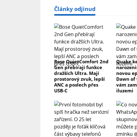
Články odjinud
Bose QuietComfort 2nd
Quake ke
Gen přebírají funkce
narozeni
dražších Ultra. Mají
novou ep
prostorový zvuk, lepší
Dawn of 
ANC a poslech přes
vám zam
USB-C
iluzemi