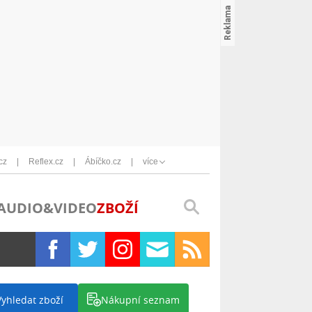
cz
Reflex.cz
Ábíčko.cz
více
AUDIO&VIDEO
ZBOŽÍ
Vyhledat zboží
Nákupní seznam