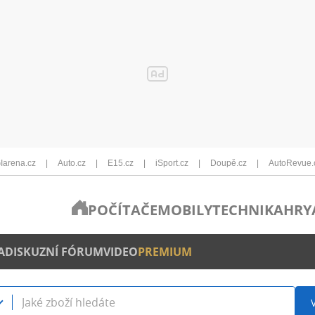
Iarena.cz
Auto.cz
E15.cz
iSport.cz
Doupě.cz
AutoRevue.
POČÍTAČE
MOBILY
TECHNIKA
HRY
A
DISKUZNÍ FÓRUM
VIDEO
PREMIUM