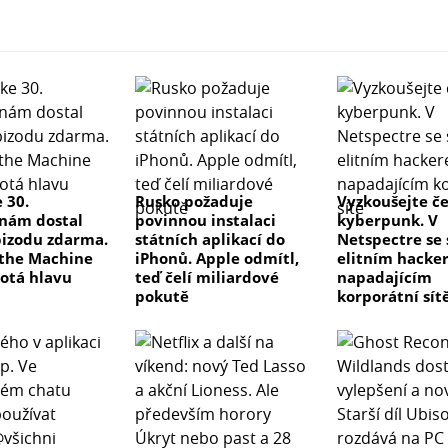
 30.
Rusko požaduje
Vyzkoušejte č
nám dostal
povinnou instalaci
kyberpunk. V
izodu zdarma.
státních aplikací do
Netspectre se
the Machine
iPhonů. Apple odmítl,
elitním hacke
otá hlavu
teď čelí miliardové
napadajícím
pokutě
korporátní sít