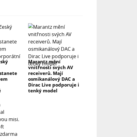
eský
Marantz mění
vnitřnosti svých AV
 stanete
receiverů. Mají
rem
osmikanálový DAC a
Dirac Live podporuje i
ě
tenký model