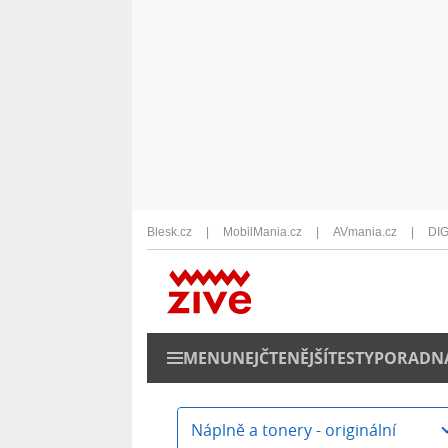
Blesk.cz
MobilMania.cz
AVmania.cz
DIG
MENU
NEJČTENĚJŠÍ
TESTY
PORADN
Náplně a tonery - originální