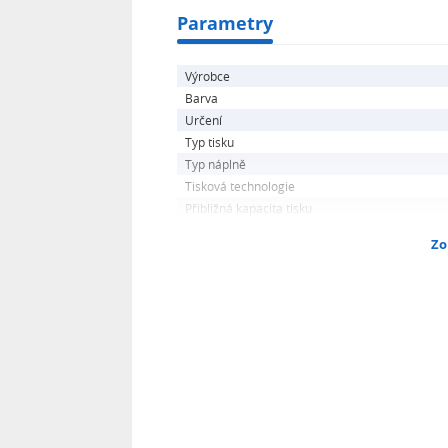
Parametry
Výrobce
Barva
Určení
Typ tisku
Typ náplně
Tisková technologie
Přibližná kapacita tisku
Zo