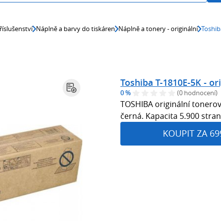
říslušenství
Náplně a barvy do tiskáren
Náplně a tonery - originální
Toshib
Toshiba T-1810E-5K - ori
0 %
(0 hodnocení)
TOSHIBA originální tonerov
černá. Kapacita 5.900 stran
KOUPIT ZA 69