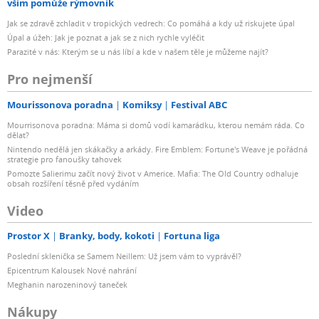
vším pomůže rýmovník
Jak se zdravě zchladit v tropických vedrech: Co pomáhá a kdy už riskujete úpal
Úpal a úžeh: Jak je poznat a jak se z nich rychle vyléčit
Parazité v nás: Kterým se u nás líbí a kde v našem těle je můžeme najít?
Pro nejmenší
Mourissonova poradna
Komiksy
Festival ABC
Mourrisonova poradna: Máma si domů vodí kamarádku, kterou nemám ráda. Co
dělat?
Nintendo nedělá jen skákačky a arkády. Fire Emblem: Fortune's Weave je pořádná
strategie pro fanoušky tahovek
Pomozte Salierimu začít nový život v Americe. Mafia: The Old Country odhaluje
obsah rozšíření těsně před vydáním
Video
Prostor X
Branky, body, kokoti
Fortuna liga
Poslední sklenička se Samem Neillem: Už jsem vám to vyprávěl?
Epicentrum Kalousek Nové nahrání
Meghanin narozeninový taneček
Nákupy