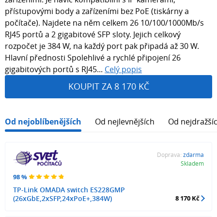
přístupovými body a zařízeními bez PoE (tiskárny a
počítače). Najdete na něm celkem 26 10/100/1000Mb/s
RJ45 portů a 2 gigabitové SFP sloty. Jejich celkový
rozpočet je 384 W, na každý port pak připadá až 30 W.
Hlavní přednosti Spolehlivé a rychlé připojení 26
gigabitových portů s RJ45...
Celý popis
KOUPIT ZA 8 170 KČ
Od nejoblíbenějších
Od nejlevnějších
Od nejdražší
Doprava:
zdarma
Skladem
98 %
TP-Link OMADA switch ES228GMP
(26xGbE,2xSFP,24xPoE+,384W)
8 170 Kč