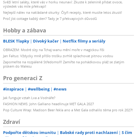
Svěží letní saláty, které vás v horku neunaví: Zkuste k zelenině přidat ovoce,
výsledek vás mile překvapí!
Nejlepší nálev na nakládané okurky: Čtyři recepty, které musíte letos zkusit!
Proč jíst cottage každý den? Tady je 7 překvapivých důvodů
Hobby a zábava
BLESK Tlapky
Divoký kačer
Netflix filmy a seriály
OBRAZEM: Modré slzy na Tchaj-wanu mění moře v magickou říši
Jan Faltus: Vždycky mně přišlo trošku zvrhlé splachovat pitnou vodou
Zapomeňte na rozpálené Středomoří! Zamiřte na pohádkovou pláž se zlatým
pískem do Walesu
Pro generaci Z
#inspirace
#wellbeing
#news
Jak funguje vztah Lva a Vodnáře?
FASHION NEWS: John Galliano headlinuje MET GALA 2027
Pop Culture Wrap: Madison Beer řekla ano a Met Gala odhalilo téma pro rok 2027!
Zdraví
Podpořte dětskou imunitu
Babské rady proti nachlazení
S čím