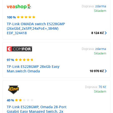
Doprava:
zdarma
Skladem
100 %
TP-Link OMADA switch ES228GMP
(26xGbE,2xSFP,24xPoE+,384W)
EDF_324418
8 124 Kč
Doprava:
zdarma
Skladem
97 %
TP-Link ES228GMP 28xGb Easy
Man.switch Omada
10 970 Kč
Doprava:
70 Kč
Skladem
40 %
TP-Link ES228GMP, Omada 28-Port
Gigabit Easy Managed Switch, 2x