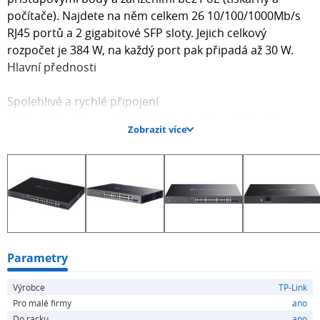
počítače). Najdete na něm celkem 26 10/100/1000Mb/s
RJ45 portů a 2 gigabitové SFP sloty. Jejich celkový
rozpočet je 384 W, na každý port pak připadá až 30 W.
Hlavní přednosti
Spolehlivé a rychlé připojení
26 gigabitových portů s RJ45 a 2 gigabitové SFP sloty
Zobrazit více
Centralizovaná cloudová správa Omada
Snadná instalace Plug-and-Play
Automatická prevence smyček
Kompatibilita s IP kamerami a IP telefony
IGMP Snooping pro chytré předávání datových proudů
Funkce pro spolehlivé připojení
Switch má odolné kovové pouzdro, které nainstalujete
Parametry
do racku. Umožňuje přenosovou vzdálenost až na 250
Výrobce
TP-Link
m. Zařízení podporuje automatické obnovení PoE a
Pro malé firmy
ano
izolaci portů pro spolehlivou dohledovou síť.
Do racku
ano