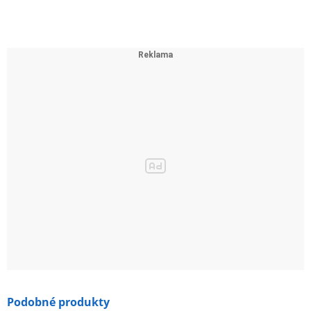
PoE porty (RJ45)
Standard: 802.3af PoE a 802.3at PoE+ compliant
PoE Porty: 24 portů
PoE Budget: 384 W k dispozici pro všechny PoE+ porty,
30 W max. na port
Fast PoE & Perpetual PoE
PoE Auto Recovery
Až 250m PoE přenosová vzdálenost
Výkon
Přepínací kapacita: 56 Gbps
Rychlost přeposílání paketů: 41,67 Mpps
Tabulka MAC adres: 8K
Vyrovnávací paměť paketů: 4 Mbit
Jumbo Frame: 15 KB
Podobné produkty