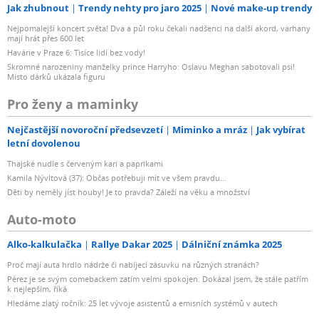
Jak zhubnout
Trendy nehty pro jaro 2025
Nové make-up trendy
Nejpomalejší koncert světa! Dva a půl roku čekali nadšenci na další akord, varhany
mají hrát přes 600 let
Havárie v Praze 6: Tisíce lidí bez vody!
Skromné narozeniny manželky prince Harryho: Oslavu Meghan sabotovali psi!
Místo dárků ukázala figuru
Pro ženy a maminky
Nejčastější novoroční předsevzetí
Miminko a mráz
Jak vybírat
letní dovolenou
Thajské nudle s červeným kari a paprikami
Kamila Nývltová (37): Občas potřebuji mít ve všem pravdu...
Děti by neměly jíst houby! Je to pravda? Záleží na věku a množství
Auto-moto
Alko-kalkulačka
Rallye Dakar 2025
Dálniční známka 2025
Proč mají auta hrdlo nádrže či nabíjecí zásuvku na různých stranách?
Pérez je se svým comebackem zatím velmi spokojen. Dokázal jsem, že stále patřím
k nejlepším, říká
Hledáme zlatý ročník: 25 let vývoje asistentů a emisních systémů v autech