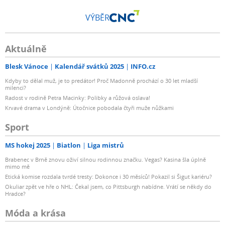
VÝBĚR
Aktuálně
Blesk Vánoce
Kalendář svátků 2025
INFO.cz
Kdyby to dělal muž, je to predátor! Proč Madonně prochází o 30 let mladší
milenci?
Radost v rodině Petra Macinky: Polibky a růžová oslava!
Krvavé drama v Londýně: Útočnice pobodala čtyři muže nůžkami
Sport
MS hokej 2025
Biatlon
Liga mistrů
Brabenec v Brně znovu oživí silnou rodinnou značku. Vegas? Kasina šla úplně
mimo mě
Etická komise rozdala tvrdé tresty: Dokonce i 30 měsíců! Pokazil si Šigut kariéru?
Okuliar zpět ve hře o NHL: Čekal jsem, co Pittsburgh nabídne. Vrátí se někdy do
Hradce?
Móda a krása