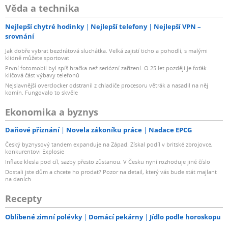
Věda a technika
Nejlepší chytré hodinky
Nejlepší telefony
Nejlepší VPN –
srovnání
Jak dobře vybrat bezdrátová sluchátka. Velká zajistí ticho a pohodlí, s malými
klidně můžete sportovat
První fotomobil byl spíš hračka než seriózní zařízení. O 25 let později je foťák
klíčová část výbavy telefonů
Nejslavnější overclocker odstranil z chladiče procesoru větrák a nasadil na něj
komín. Fungovalo to skvěle
Ekonomika a byznys
Daňové přiznání
Novela zákoníku práce
Nadace EPCG
Český byznysový tandem expanduje na Západ. Získal podíl v britské zbrojovce,
konkurentovi Explosie
Inflace klesla pod cíl, sazby přesto zůstanou. V Česku nyní rozhoduje jiné číslo
Dostali jste dům a chcete ho prodat? Pozor na detail, který vás bude stát majlant
na daních
Recepty
Oblíbené zimní polévky
Domácí pekárny
Jídlo podle horoskopu