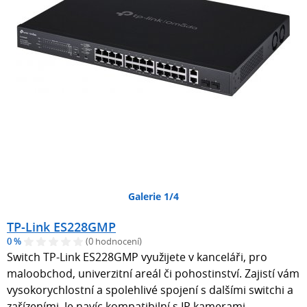
Galerie 1/4
TP-Link ES228GMP
0 %
(0 hodnocení)
Switch TP-Link ES228GMP využijete v kanceláři, pro
maloobchod, univerzitní areál či pohostinství. Zajistí vám
vysokorychlostní a spolehlivé spojení s dalšími switchi a
zařízeními. Je navíc kompatibilní s IP kamerami,