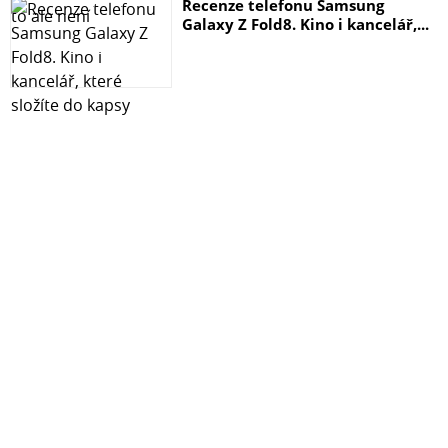
Recenze telefonu Samsung
podobných místech.
Galaxy Z Fold8. Kino i kancelář,...
Specifikace
Značka: TP-Link
Model: ES228GMP
Určení: switch
Počet ventilátorů: 2
Montáž: do racku
Fyzický bezpečnostní zámek: ano
Certifikace: FCC, CE, RoHS
Rozhraní
24x 10/100/1000 Mbps PoE+ RJ45 Port (podpora 802.3af
PoE a 802.3at PoE+)
2x 10/100/1000 Mbps RJ45 Port
2x Gigabit SFP Slot
Auto-Negotiation/Auto MDI/MDIX