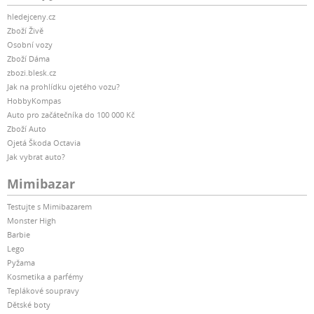
hledejceny.cz
Zboží Živě
Osobní vozy
Zboží Dáma
zbozi.blesk.cz
Jak na prohlídku ojetého vozu?
HobbyKompas
Auto pro začátečníka do 100 000 Kč
Zboží Auto
Ojetá Škoda Octavia
Jak vybrat auto?
Mimibazar
Testujte s Mimibazarem
Monster High
Barbie
Lego
Pyžama
Kosmetika a parfémy
Teplákové soupravy
Dětské boty