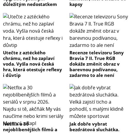
důležitým nedostatkem
kapsy
Barva: černá
Rozměry: 440 x 330 x 44 mm
Obsah balení
1x switch
1x napájecí kabel
Utečte z aztéckého
Recenze televizoru Sony
1x montážní držák
chrámu, než ho zaplaví
Bravia 7 II. True RGB
1x sada gumových nožiček a šroubků
voda. Vyšla nová česká
dokáže změnit obraz v
hra, která otestuje reflexy
barevnou podívanou,
i důvtip
zadarmo to ale není
Netflix a 30
Jak dobře vybrat
nejoblíbenějších filmů a
bezdrátová sluchátka.