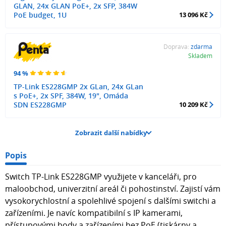
GLAN, 24x GLAN PoE+, 2x SFP, 384W
PoE budget, 1U
13 096 Kč
Doprava:
zdarma
Skladem
94 %
TP-Link ES228GMP 2x GLan, 24x GLan
s PoE+, 2x SPF, 384W, 19", Omáda
SDN ES228GMP
10 209 Kč
Zobrazit další nabídky
Popis
Switch TP-Link ES228GMP využijete v kanceláři, pro
maloobchod, univerzitní areál či pohostinství. Zajistí vám
vysokorychlostní a spolehlivé spojení s dalšími switchi a
zařízeními. Je navíc kompatibilní s IP kamerami,
přístupovými body a zařízeními bez PoE (tiskárny a