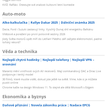
KVÍZ: Rafťáci. Otestujte své znalosti kultovní letní komedie
Auto-moto
Alko-kalkulačka
Rallye Dakar 2025
Dálniční známka 2025
Dacia, Ford i Suzuki zastavují linky. Vyschlý Dunaj drtí energetiku Balkánu
Vítězové a poražení po první polovině sezóny 2026
Jízdy Světa motorů opět míří do Letňan! Pátého září zažijete elektromobil, padne
loňský rekord?
Věda a technika
Nejlepší chytré hodinky
Nejlepší telefony
Nejlepší VPN –
srovnání
Marantz mění vnitřnosti svých AV receiverů. Mají osmikanálový DAC a Dirac Live
podporuje i tenký model
30 filmů, které musíte vidět, dokud jste ještě na světě. Víme, kde si je můžete
pustit online
Chrome kašle na design Windows 11. To stejné ale dělá Microsoft s Edgem
Ekonomika a byznys
Daňové přiznání
Novela zákoníku práce
Nadace EPCG