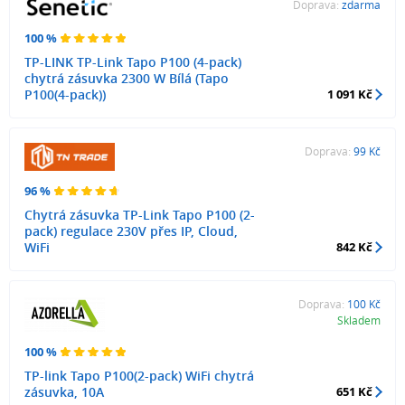
Doprava:
zdarma
100 %
TP-LINK TP-Link Tapo P100 (4-pack)
chytrá zásuvka 2300 W Bílá (Tapo
P100(4-pack))
1 091 Kč
Doprava:
99 Kč
96 %
Chytrá zásuvka TP-Link Tapo P100 (2-
pack) regulace 230V přes IP, Cloud,
WiFi
842 Kč
Doprava:
100 Kč
Skladem
100 %
TP-link Tapo P100(2-pack) WiFi chytrá
zásuvka, 10A
651 Kč