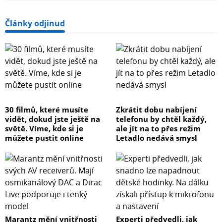
Připojená zařízení v místní síti (LAN) zůstávají přístupná
Články odjinud
prostřednictvím aplikace Tapo nebo jiné platformy pro
ovládání chytré domácnosti kompatibilní se standardem
Matter, i když je domácnost offline.
Několik bezpečnostních záruk
30 filmů, které musíte
Zkrátit dobu nabíjení
Produkty jsou důkladně kontrolovány laboratořemi
vidět, dokud jste ještě na
telefonu by chtěl každý,
světě. Víme, kde si je
ale jít na to přes režim
společnosti TP-Link a používají prvotřídní ohnivzdorné
můžete pustit online
Letadlo nedává smysl
materiály splňující normu UL94-V0, aby se snížilo
nebezpečí popálení na minimum.
Režim nepřítomnosti
Inteligentně simuluje přítomnost osoby doma tím, že
zapíná a vypíná připojené zařízení (například lampu) a
Marantz mění vnitřnosti
Experti předvedli, jak