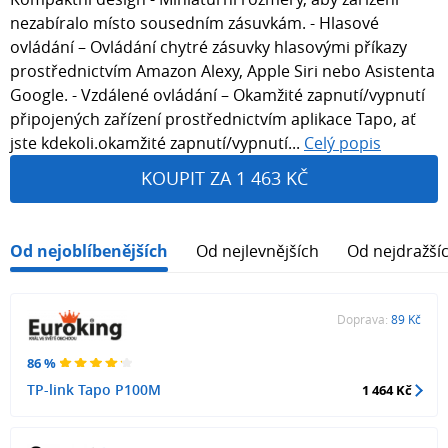
nezabíralo místo sousedním zásuvkám. - Hlasové
ovládání – Ovládání chytré zásuvky hlasovými příkazy
prostřednictvím Amazon Alexy, Apple Siri nebo Asistenta
Google. - Vzdálené ovládání – Okamžité zapnutí/vypnutí
připojených zařízení prostřednictvím aplikace Tapo, ať
jste kdekoli.okamžité zapnutí/vypnutí...
Celý popis
KOUPIT ZA 1 463 KČ
Od nejoblíbenějších
Od nejlevnějších
Od nejdražší
Doprava:
89 Kč
86 %
TP-link Tapo P100M
1 464 Kč