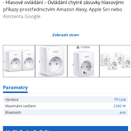
- Hlasové ovládání – Ovládání chytré zásuvky hlasovými
příkazy prostřednictvím Amazon Alexy, Apple Siri nebo
Asistenta Google.
- Vzdálené ovládání – Okamžité zapnutí/vypnutí
Zobrazit více
připojených zařízení prostřednictvím aplikace Tapo, ať
jste kdekoli.okamžité zapnutí/vypnutí připojených
zařízení prostřednictvím aplikace Tapo, ať jste kdekoli.
- Rozvrh – Přednastavte plán automatické správy
zařízení.
- Automatické vypnutí – Automaticky vypne připojené
Parametry
zařízení po uplynutí nastaveného času.
Výrobce
TP-Link
Maximální zatížení
2300 W
- Režim nepřítomnosti – Automatické zapínání a vypínání
Bluetooth
ano
zařízení v různých časech, aby vznikl dojem, že je někdo
doma.