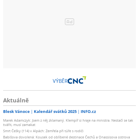
VÝBĚR
Aktuálně
Blesk Vánoce
Kalendář svátků 2025
INFO.cz
Marek Adamczyk: Jsem z něj zklamaný. Klempíř si hraje na ministra. Nestačí se tak
tvářit, musí zamakat
Smrt Češky (†14) v Alpách: Zemřela při túře s rodiči
Babišova dovolená: Kousek od oblíbené destinace Čechů a Onassisova ostrova