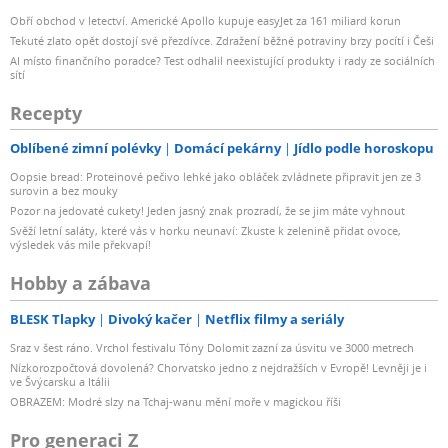
Obří obchod v letectví. Americké Apollo kupuje easyJet za 161 miliard korun
Tekuté zlato opět dostojí své přezdívce. Zdražení běžné potraviny brzy pocítí i Češi
AI místo finančního poradce? Test odhalil neexistující produkty i rady ze sociálních
sítí
Recepty
Oblíbené zimní polévky
Domácí pekárny
Jídlo podle horoskopu
Oopsie bread: Proteinové pečivo lehké jako obláček zvládnete připravit jen ze 3
surovin a bez mouky
Pozor na jedovaté cukety! Jeden jasný znak prozradí, že se jim máte vyhnout
Svěží letní saláty, které vás v horku neunaví: Zkuste k zelenině přidat ovoce,
výsledek vás mile překvapí!
Hobby a zábava
BLESK Tlapky
Divoký kačer
Netflix filmy a seriály
Sraz v šest ráno. Vrchol festivalu Tóny Dolomit zazní za úsvitu ve 3000 metrech
Nízkorozpočtová dovolená? Chorvatsko jedno z nejdražších v Evropě! Levněji je i
ve Švýcarsku a Itálii
OBRAZEM: Modré slzy na Tchaj-wanu mění moře v magickou říši
Pro generaci Z