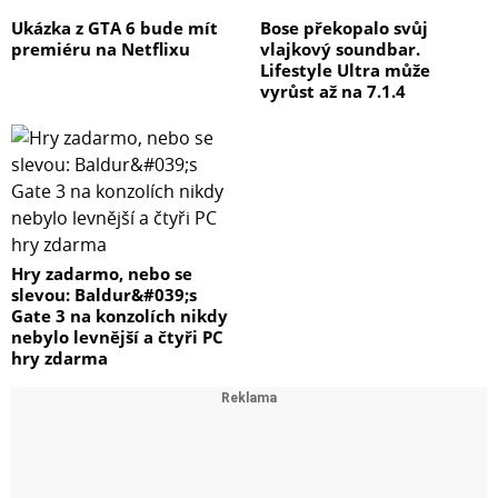
zásuvku snadno propojit s aplikací Tapo. Zásuvku Tapo
Ukázka z GTA 6 bude mít
Bose překopalo svůj
P100M lze nastavit také naskenováním přiloženého kódu
premiéru na Netflixu
vlajkový soundbar.
pomocí libovolné aplikace kompatibilní se standardem
Lifestyle Ultra může
vyrůst až na 7.1.4
Matter, například Alexa, Google Home nebo Apple
Home.
Hry zadarmo, nebo se
slevou: Baldur&#039;s
Gate 3 na konzolích nikdy
nebylo levnější a čtyři PC
hry zdarma