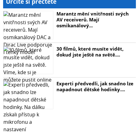
Určitě si přečtěte
Marantz mění vnitřnosti svých
Chytrý společník pro ovládání malých spotřebičů
AV receiverů. Mají
osmikanálový...
Mini chytrá Wi-Fi zásuvka
30 filmů, které musíte vidět,
dokud jste ještě na světě....
Hlasové ovládání
Vzdálené ovládání
Experti předvedli, jak snadno lze
napadnout dětské hodinky....
Časovač automatického vypnutí
Nastavení rozvrhů
Režim nepřítomnosti