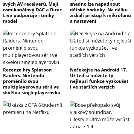
vytváří dojem, že je někdo doma.
svých AV receiverů. Mají
snadno lze napadnout
osmikanálový DAC a Dirac
dětské hodinky. Na dálku
Live podporuje i tenký
získali přístup k mikrofonu
Sdílení s rodinou
model
a nastavení
Protokol Matter umožňuje členům rodiny přistupovat k
chytrým zařízením ve vaší domácnosti prostřednictvím
různých ovládacích ekosystémů.
Prostorově úsporný design
Recenze hry Splatoon
Nečekejte na Android 17.
Tapo P100M vyniká praktičností a má malé rozměry, aby
Raiders. Nintendo
Už teď si můžete ty
sousední zásuvky zůstaly přístupné.
proměnilo svou
nejlepší funkce vyzkoušet
multiplayerovou sérii ve
i ve starších verzích
skvělou singleplayerovku
Snadné a uživatelsky přívětivé nastavení
Tapo nabízí uživatelům několik možností, jak zjednodušit
konfiguraci. Prostřednictvím Bluetooth mohou chytrou