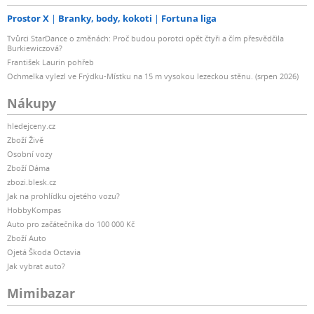
Prostor X
Branky, body, kokoti
Fortuna liga
Tvůrci StarDance o změnách: Proč budou porotci opět čtyři a čím přesvědčila
Burkiewiczová?
František Laurin pohřeb
Ochmelka vylezl ve Frýdku-Místku na 15 m vysokou lezeckou stěnu. (srpen 2026)
Nákupy
hledejceny.cz
Zboží Živě
Osobní vozy
Zboží Dáma
zbozi.blesk.cz
Jak na prohlídku ojetého vozu?
HobbyKompas
Auto pro začátečníka do 100 000 Kč
Zboží Auto
Ojetá Škoda Octavia
Jak vybrat auto?
Mimibazar