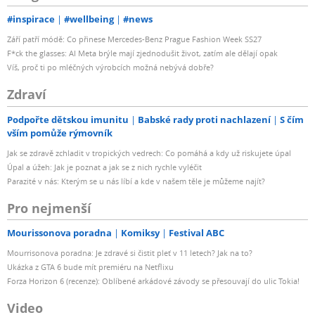
#inspirace
#wellbeing
#news
Září patří módě: Co přinese Mercedes-Benz Prague Fashion Week SS27
F*ck the glasses: AI Meta brýle mají zjednodušit život, zatím ale dělají opak
Víš, proč ti po mléčných výrobcích možná nebývá dobře?
Zdraví
Podpořte dětskou imunitu
Babské rady proti nachlazení
S čím
vším pomůže rýmovník
Jak se zdravě zchladit v tropických vedrech: Co pomáhá a kdy už riskujete úpal
Úpal a úžeh: Jak je poznat a jak se z nich rychle vyléčit
Parazité v nás: Kterým se u nás líbí a kde v našem těle je můžeme najít?
Pro nejmenší
Mourissonova poradna
Komiksy
Festival ABC
Mourrisonova poradna: Je zdravé si čistit pleť v 11 letech? Jak na to?
Ukázka z GTA 6 bude mít premiéru na Netflixu
Forza Horizon 6 (recenze): Oblíbené arkádové závody se přesouvají do ulic Tokia!
Video