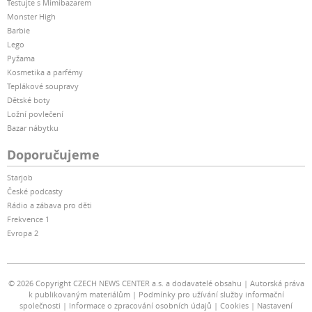
Testujte s Mimibazarem
Monster High
Barbie
Lego
Pyžama
Kosmetika a parfémy
Teplákové soupravy
Dětské boty
Ložní povlečení
Bazar nábytku
Doporučujeme
Starjob
České podcasty
Rádio a zábava pro děti
Frekvence 1
Evropa 2
© 2026 Copyright CZECH NEWS CENTER a.s. a dodavatelé obsahu
Autorská práva
k publikovaným materiálům
Podmínky pro užívání služby informační
společnosti
Informace o zpracování osobních údajů
Cookies
Nastavení