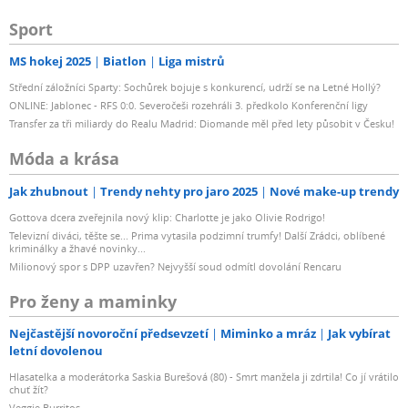
Sport
MS hokej 2025
Biatlon
Liga mistrů
Střední záložníci Sparty: Sochůrek bojuje s konkurencí, udrží se na Letné Hollý?
ONLINE: Jablonec - RFS 0:0. Severočeši rozehráli 3. předkolo Konferenční ligy
Transfer za tři miliardy do Realu Madrid: Diomande měl před lety působit v Česku!
Móda a krása
Jak zhubnout
Trendy nehty pro jaro 2025
Nové make-up trendy
Gottova dcera zveřejnila nový klip: Charlotte je jako Olivie Rodrigo!
Televizní diváci, těšte se... Prima vytasila podzimní trumfy! Další Zrádci, oblíbené
kriminálky a žhavé novinky...
Milionový spor s DPP uzavřen? Nejvyšší soud odmítl dovolání Rencaru
Pro ženy a maminky
Nejčastější novoroční předsevzetí
Miminko a mráz
Jak vybírat
letní dovolenou
Hlasatelka a moderátorka Saskia Burešová (80) - Smrt manžela ji zdrtila! Co jí vrátilo
chuť žít?
Veggie Burritos