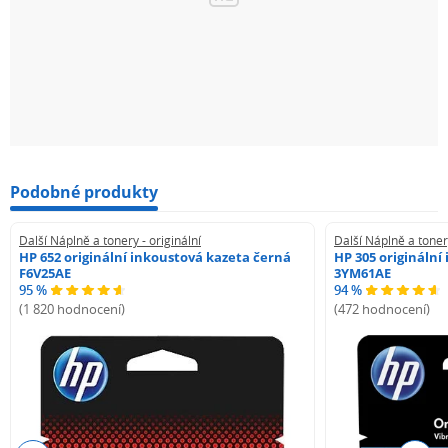
Podobné produkty
Další Náplně a tonery - originální
Další Náplně a tonery
HP 652 originální inkoustová kazeta černá
HP 305 originální
F6V25AE
3YM61AE
95 %
94 %
(1 820 hodnocení)
(472 hodnocení)