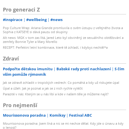
Pro generaci Z
#inspirace
#wellbeing
#news
Pop Culture Wrap: Ariana Grande promluvila o svém ústupu z veřejného života a
Sophia z KATSEYE si dává pauzu od skupiny
Alt news: MGK v tom zas lítá, Jared Leto byl obviněný ze sexuálního obtěžování a
zemřely Bonnie Tyler a Mary Morello
RECEPT: Perfektní letní kombinace, které tě zchladí, i kdybys nechtěl*a
Zdraví
Podpořte dětskou imunitu
Babské rady proti nachlazení
S čím
vším pomůže rýmovník
Jak se zdravě zchladit v tropických vedrech: Co pomáhá a kdy už riskujete úpal
Úpal a úžeh: Jak je poznat a jak se z nich rychle vyléčit
Parazité v nás: Kterým se u nás líbí a kde v našem těle je můžeme najít?
Pro nejmenší
Mourissonova poradna
Komiksy
Festival ABC
Mourrisonova poradna: Jsem líná a nic se mi nechce dělat: Kdy jde o únavu a kdy
o lenost?