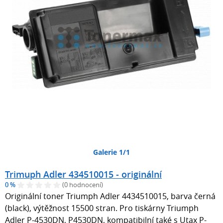
Galerie 1/1
Trimuph Adler 434510015 - originální
0 %
(0 hodnocení)
Originální toner Triumph Adler 4434510015, barva černá
(black), výtěžnost 15500 stran. Pro tiskárny Triumph
Adler P-4530DN, P4530DN, kompatibilní také s Utax P-