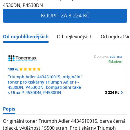
4530DN, P4530DN
KOUPIT ZA 3 224 KČ
Od nejoblíbenějších
Od nejlevnějších
Od nejdražší
Doprava:
zdarma
Skladem
100 %
Triumph Adler 4434510015, originální
toner pro tiskárny Triumph Adler P-
4530DN, P4530DN, kompatibilní také
s Utax P-4530DN, P4530DN
3 224 Kč
Popis
Originální toner Triumph Adler 4434510015, barva černá
(black), výtěžnost 15500 stran. Pro tiskárny Triumph