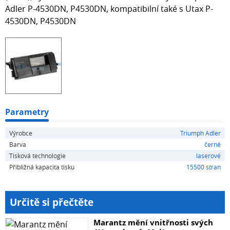
Adler P-4530DN, P4530DN, kompatibilní také s Utax P-
4530DN, P4530DN
Parametry
Výrobce
Triumph Adler
Barva
černé
Tisková technologie
laserové
Přibližná kapacita tisku
15500 stran
Určitě si přečtěte
Marantz mění vnitřnosti svých