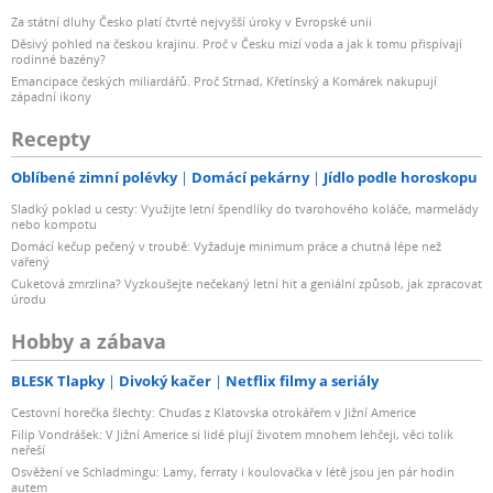
Za státní dluhy Česko platí čtvrté nejvyšší úroky v Evropské unii
Děsivý pohled na českou krajinu. Proč v Česku mizí voda a jak k tomu přispívají
rodinné bazény?
Emancipace českých miliardářů. Proč Strnad, Křetínský a Komárek nakupují
západní ikony
Recepty
Oblíbené zimní polévky
Domácí pekárny
Jídlo podle horoskopu
Sladký poklad u cesty: Využijte letní špendlíky do tvarohového koláče, marmelády
nebo kompotu
Domácí kečup pečený v troubě: Vyžaduje minimum práce a chutná lépe než
vařený
Cuketová zmrzlina? Vyzkoušejte nečekaný letní hit a geniální způsob, jak zpracovat
úrodu
Hobby a zábava
BLESK Tlapky
Divoký kačer
Netflix filmy a seriály
Cestovní horečka šlechty: Chuďas z Klatovska otrokářem v Jižní Americe
Filip Vondrášek: V Jižní Americe si lidé plují životem mnohem lehčeji, věci tolik
neřeší
Osvěžení ve Schladmingu: Lamy, ferraty i koulovačka v létě jsou jen pár hodin
autem