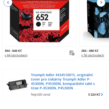
Previous
Next
364 - 646 Kč
284 - 486 Kč
v 64 obchodech
v 56 obchodech
Triumph Adler 4434510015, originální
toner pro tiskárny Triumph Adler P-
4530DN, P4530DN, kompatibilní také s
Utax P-4530DN, P4530DN
Nejnižší cena!
3 224 Kč