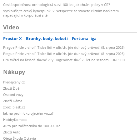
Česká společnost ornitologická slaví 100 let: Jak chrání ptáky v ČR?
Vyzkoušejte český kyberpunk. V Netspectre se stanete elitním hackerem
napadajícím korporátní sítě
Video
Prostor X
Branky, body, kokoti
Fortuna liga
Prague Pride vrcholí: Tisíce lidí v ulicích, jde duhový průvod! (8. srpna 2026)
Prague Pride vrcholí: Tisíce lidí v ulicích, jde duhový průvod! (8. srpna 2026)
Hra světel na fasádě slavné vily: Tugendhat slaví 25 let na seznamu UNESCO
Nákupy
hledejceny.cz
Zboží Živě
Osobní vozy
Zboží Dáma
zbozi.blesk.cz
Jak na prohlídku ojetého vozu?
HobbyKompas
Auto pro začátečníka do 100 000 Kč
Zboží Auto
Ojetá Škoda Octavia