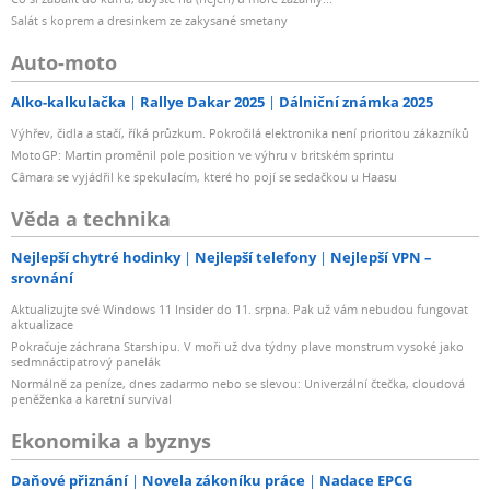
Salát s koprem a dresinkem ze zakysané smetany
Auto-moto
Alko-kalkulačka
Rallye Dakar 2025
Dálniční známka 2025
Výhřev, čidla a stačí, říká průzkum. Pokročilá elektronika není prioritou zákazníků
MotoGP: Martin proměnil pole position ve výhru v britském sprintu
Câmara se vyjádřil ke spekulacím, které ho pojí se sedačkou u Haasu
Věda a technika
Nejlepší chytré hodinky
Nejlepší telefony
Nejlepší VPN –
srovnání
Aktualizujte své Windows 11 Insider do 11. srpna. Pak už vám nebudou fungovat
aktualizace
Pokračuje záchrana Starshipu. V moři už dva týdny plave monstrum vysoké jako
sedmnáctipatrový panelák
Normálně za peníze, dnes zadarmo nebo se slevou: Univerzální čtečka, cloudová
peněženka a karetní survival
Ekonomika a byznys
Daňové přiznání
Novela zákoníku práce
Nadace EPCG