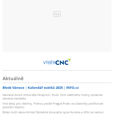
VÝBĚR
Aktuálně
Blesk Vánoce
Kalendář svátků 2025
INFO.cz
Navracel domů mrtvá těla Ukrajinců i Rusů: Smrt válečného hrdiny oznámila
zdrcená manželka
Více lásky pro všechny. Prahou prošel Prague Pride, na účastníky pokřikovali
pobožní odpůrci
Biden kvůli rakovině trpí! Bolestná slova jeho syna Huntera o šířící se nemoci