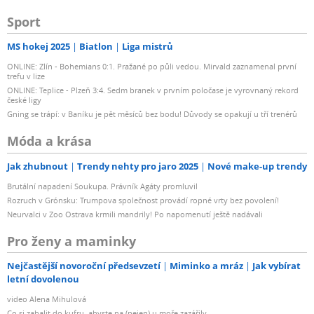
Sport
MS hokej 2025
Biatlon
Liga mistrů
ONLINE: Zlín - Bohemians 0:1. Pražané po půli vedou. Mirvald zaznamenal první
trefu v lize
ONLINE: Teplice - Plzeň 3:4. Sedm branek v prvním poločase je vyrovnaný rekord
české ligy
Gning se trápí: v Baníku je pět měsíců bez bodu! Důvody se opakují u tří trenérů
Móda a krása
Jak zhubnout
Trendy nehty pro jaro 2025
Nové make-up trendy
Brutální napadení Soukupa. Právník Agáty promluvil
Rozruch v Grónsku: Trumpova společnost provádí ropné vrty bez povolení!
Neurvalci v Zoo Ostrava krmili mandrily! Po napomenutí ještě nadávali
Pro ženy a maminky
Nejčastější novoroční předsevzetí
Miminko a mráz
Jak vybírat
letní dovolenou
video Alena Mihulová
Co si zabalit do kufru, abyste na (nejen) u moře zazářily...