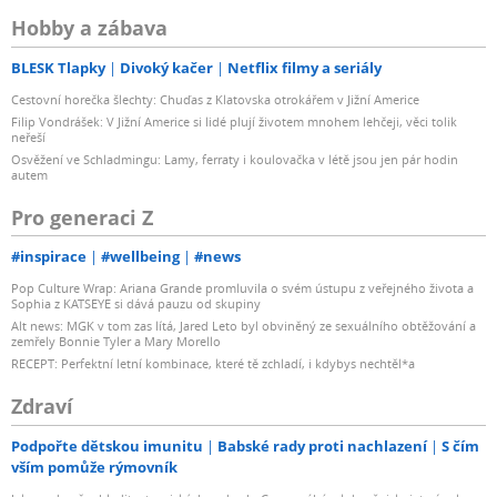
Hobby a zábava
BLESK Tlapky
Divoký kačer
Netflix filmy a seriály
Cestovní horečka šlechty: Chuďas z Klatovska otrokářem v Jižní Americe
Filip Vondrášek: V Jižní Americe si lidé plují životem mnohem lehčeji, věci tolik
neřeší
Osvěžení ve Schladmingu: Lamy, ferraty i koulovačka v létě jsou jen pár hodin
autem
Pro generaci Z
#inspirace
#wellbeing
#news
Pop Culture Wrap: Ariana Grande promluvila o svém ústupu z veřejného života a
Sophia z KATSEYE si dává pauzu od skupiny
Alt news: MGK v tom zas lítá, Jared Leto byl obviněný ze sexuálního obtěžování a
zemřely Bonnie Tyler a Mary Morello
RECEPT: Perfektní letní kombinace, které tě zchladí, i kdybys nechtěl*a
Zdraví
Podpořte dětskou imunitu
Babské rady proti nachlazení
S čím
vším pomůže rýmovník