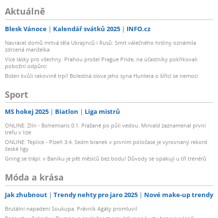
Aktuálně
Blesk Vánoce
Kalendář svátků 2025
INFO.cz
Navracel domů mrtvá těla Ukrajinců i Rusů: Smrt válečného hrdiny oznámila
zdrcená manželka
Více lásky pro všechny. Prahou prošel Prague Pride, na účastníky pokřikovali
pobožní odpůrci
Biden kvůli rakovině trpí! Bolestná slova jeho syna Huntera o šířící se nemoci
Sport
MS hokej 2025
Biatlon
Liga mistrů
ONLINE: Zlín - Bohemians 0:1. Pražané po půli vedou. Mirvald zaznamenal první
trefu v lize
ONLINE: Teplice - Plzeň 3:4. Sedm branek v prvním poločase je vyrovnaný rekord
české ligy
Gning se trápí: v Baníku je pět měsíců bez bodu! Důvody se opakují u tří trenérů
Móda a krása
Jak zhubnout
Trendy nehty pro jaro 2025
Nové make-up trendy
Brutální napadení Soukupa. Právník Agáty promluvil