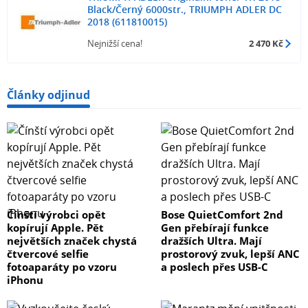
Black/Černý 6000str., TRIUMPH ADLER DC
2018 (611810015)
Nejnižší cena!
2 470 Kč
Články odjinud
Čínští výrobci opět
Bose QuietComfort 2nd
kopírují Apple. Pět
Gen přebírají funkce
největších značek chystá
dražších Ultra. Mají
čtvercové selfie
prostorový zvuk, lepší ANC
fotoaparáty po vzoru
a poslech přes USB-C
iPhonu