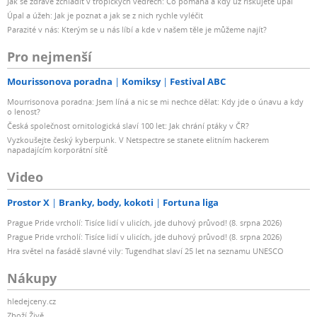
Jak se zdravě zchladit v tropických vedrech: Co pomáhá a kdy už riskujete úpal
Úpal a úžeh: Jak je poznat a jak se z nich rychle vyléčit
Parazité v nás: Kterým se u nás líbí a kde v našem těle je můžeme najít?
Pro nejmenší
Mourissonova poradna
Komiksy
Festival ABC
Mourrisonova poradna: Jsem líná a nic se mi nechce dělat: Kdy jde o únavu a kdy
o lenost?
Česká společnost ornitologická slaví 100 let: Jak chrání ptáky v ČR?
Vyzkoušejte český kyberpunk. V Netspectre se stanete elitním hackerem
napadajícím korporátní sítě
Video
Prostor X
Branky, body, kokoti
Fortuna liga
Prague Pride vrcholí: Tisíce lidí v ulicích, jde duhový průvod! (8. srpna 2026)
Prague Pride vrcholí: Tisíce lidí v ulicích, jde duhový průvod! (8. srpna 2026)
Hra světel na fasádě slavné vily: Tugendhat slaví 25 let na seznamu UNESCO
Nákupy
hledejceny.cz
Zboží Živě