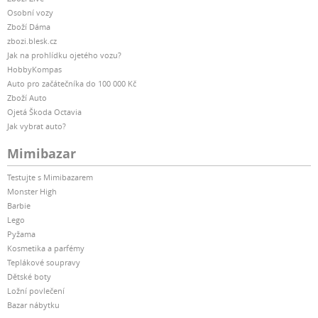
Osobní vozy
Zboží Dáma
zbozi.blesk.cz
Jak na prohlídku ojetého vozu?
HobbyKompas
Auto pro začátečníka do 100 000 Kč
Zboží Auto
Ojetá Škoda Octavia
Jak vybrat auto?
Mimibazar
Testujte s Mimibazarem
Monster High
Barbie
Lego
Pyžama
Kosmetika a parfémy
Teplákové soupravy
Dětské boty
Ložní povlečení
Bazar nábytku