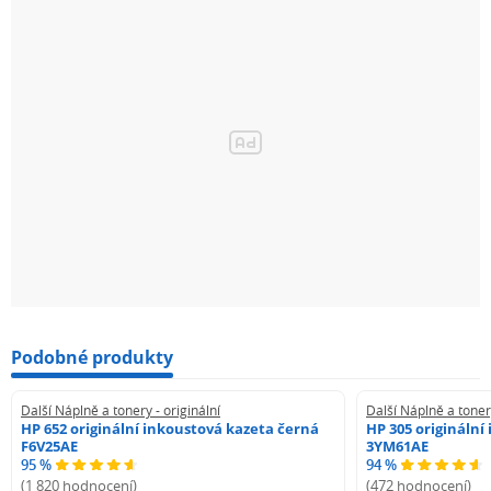
Podobné produkty
Další Náplně a tonery - originální
Další Náplně a tonery
HP 652 originální inkoustová kazeta černá
HP 305 originální
F6V25AE
3YM61AE
95 %
94 %
(1 820 hodnocení)
(472 hodnocení)