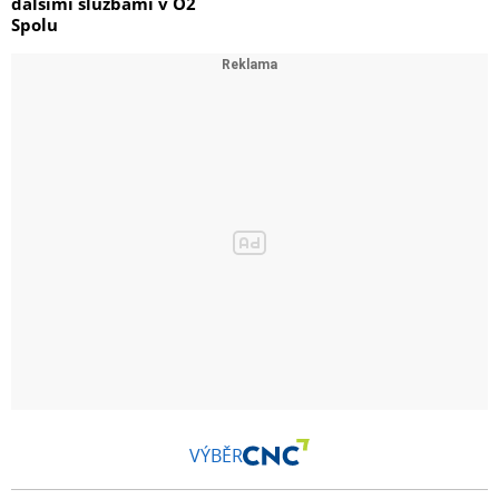
dalšími službami v O2
Spolu
VÝBĚR