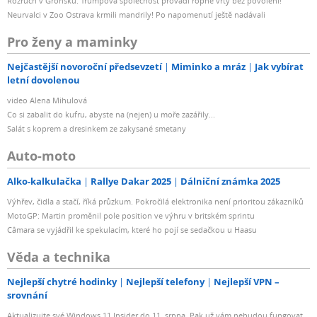
Rozruch v Grónsku: Trumpova společnost provádí ropné vrty bez povolení!
Neurvalci v Zoo Ostrava krmili mandrily! Po napomenutí ještě nadávali
Pro ženy a maminky
Nejčastější novoroční předsevzetí
Miminko a mráz
Jak vybírat
letní dovolenou
video Alena Mihulová
Co si zabalit do kufru, abyste na (nejen) u moře zazářily...
Salát s koprem a dresinkem ze zakysané smetany
Auto-moto
Alko-kalkulačka
Rallye Dakar 2025
Dálniční známka 2025
Výhřev, čidla a stačí, říká průzkum. Pokročilá elektronika není prioritou zákazníků
MotoGP: Martin proměnil pole position ve výhru v britském sprintu
Câmara se vyjádřil ke spekulacím, které ho pojí se sedačkou u Haasu
Věda a technika
Nejlepší chytré hodinky
Nejlepší telefony
Nejlepší VPN –
srovnání
Aktualizujte své Windows 11 Insider do 11. srpna. Pak už vám nebudou fungovat