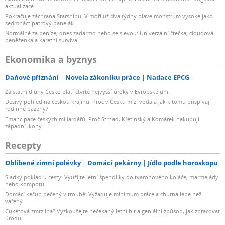
aktualizace
Pokračuje záchrana Starshipu. V moři už dva týdny plave monstrum vysoké jako
sedmnáctipatrový panelák
Normálně za peníze, dnes zadarmo nebo se slevou: Univerzální čtečka, cloudová
peněženka a karetní survival
Ekonomika a byznys
Daňové přiznání
Novela zákoníku práce
Nadace EPCG
Za státní dluhy Česko platí čtvrté nejvyšší úroky v Evropské unii
Děsivý pohled na českou krajinu. Proč v Česku mizí voda a jak k tomu přispívají
rodinné bazény?
Emancipace českých miliardářů. Proč Strnad, Křetínský a Komárek nakupují
západní ikony
Recepty
Oblíbené zimní polévky
Domácí pekárny
Jídlo podle horoskopu
Sladký poklad u cesty: Využijte letní špendlíky do tvarohového koláče, marmelády
nebo kompotu
Domácí kečup pečený v troubě: Vyžaduje minimum práce a chutná lépe než
vařený
Cuketová zmrzlina? Vyzkoušejte nečekaný letní hit a geniální způsob, jak zpracovat
úrodu