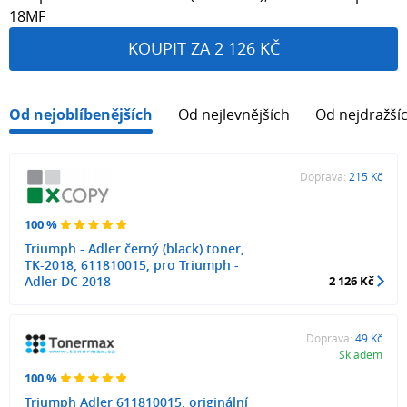
18MF
KOUPIT ZA 2 126 KČ
Od nejoblíbenějších
Od nejlevnějších
Od nejdražší
Doprava:
215 Kč
100 %
Triumph - Adler černý (black) toner,
TK-2018, 611810015, pro Triumph -
Adler DC 2018
2 126 Kč
Doprava:
49 Kč
Skladem
100 %
Triumph Adler 611810015, originální