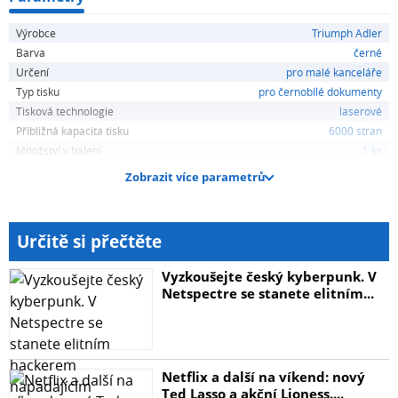
Výrobce
Triumph Adler
Barva
černé
Určení
pro malé kanceláře
Typ tisku
pro černobílé dokumenty
Tisková technologie
laserové
Přibližná kapacita tisku
6000 stran
Množství v balení
1 ks
Zobrazit více parametrů
Určitě si přečtěte
Vyzkoušejte český kyberpunk. V
Netspectre se stanete elitním...
Netflix a další na víkend: nový
Ted Lasso a akční Lioness....