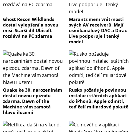
Ghost Recon Wildlands
Marantz mění vnitřnosti
dostal vylepšení a novou
svých AV receiverů. Mají
misi. Starší díl Ubisoft
osmikanálový DAC a Dirac
rozdává na PC zdarma
Live podporuje i tenký
model
Quake ke 30. narozeninám
Rusko požaduje povinnou
dostal novou epizodu
instalaci státních aplikací
zdarma. Dawn of the
do iPhonů. Apple odmítl,
Machine vám zamotá
teď čelí miliardové pokutě
hlavu iluzemi