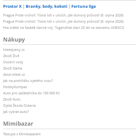
Prostor X
Branky, body, kokoti
Fortuna liga
Prague Pride vrcholí: Tisíce lidí v ulicích, jde duhový průvod! (8. srpna 2026)
Prague Pride vrcholí: Tisíce lidí v ulicích, jde duhový průvod! (8. srpna 2026)
Hra světel na fasádě slavné vily: Tugendhat slaví 25 let na seznamu UNESCO
Nákupy
hledejceny.cz
Zboží Živě
Osobní vozy
Zboží Dáma
zbozi.blesk.cz
Jak na prohlídku ojetého vozu?
HobbyKompas
Auto pro začátečníka do 100 000 Kč
Zboží Auto
Ojetá Škoda Octavia
Jak vybrat auto?
Mimibazar
Testujte s Mimibazarem