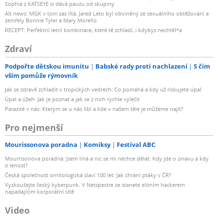
Sophia z KATSEYE si dává pauzu od skupiny
Alt news: MGK v tom zas lítá, Jared Leto byl obviněný ze sexuálního obtěžování a
zemřely Bonnie Tyler a Mary Morello
RECEPT: Perfektní letní kombinace, které tě zchladí, i kdybys nechtěl*a
Zdraví
Podpořte dětskou imunitu
Babské rady proti nachlazení
S čím
vším pomůže rýmovník
Jak se zdravě zchladit v tropických vedrech: Co pomáhá a kdy už riskujete úpal
Úpal a úžeh: Jak je poznat a jak se z nich rychle vyléčit
Parazité v nás: Kterým se u nás líbí a kde v našem těle je můžeme najít?
Pro nejmenší
Mourissonova poradna
Komiksy
Festival ABC
Mourrisonova poradna: Jsem líná a nic se mi nechce dělat: Kdy jde o únavu a kdy
o lenost?
Česká společnost ornitologická slaví 100 let: Jak chrání ptáky v ČR?
Vyzkoušejte český kyberpunk. V Netspectre se stanete elitním hackerem
napadajícím korporátní sítě
Video