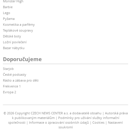
Monster High
Barbie
Lego
Pyžama
Kosmetika a parfémy
Teplákové soupravy
Dětské boty
Ložní povlečení
Bazar nábytku
Doporučujeme
Starjob
České podcasty
Rádio a zábava pro děti
Frekvence 1
Evropa 2
© 2026 Copyright CZECH NEWS CENTER a.s. a dodavatelé obsahu
Autorská práva
k publikovaným materiálům
Podmínky pro užívání služby informační
společnosti
Informace o zpracování osobních údajů
Cookies
Nastavení
soukromí