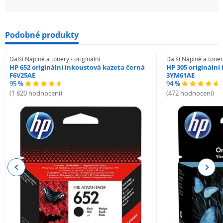
Podobné produkty
Další Náplně a tonery - originální
Další Náplně a tonery
HP 652 originální inkoustová kazeta černá
HP 305 originální
F6V25AE
3YM61AE
95 %
94 %
(1 820 hodnocení)
(472 hodnocení)
Previous
Next