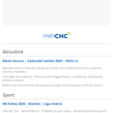
VÝBĚR
Aktuálně
Blesk Vánoce
Kalendář svátků 2025
INFO.cz
Navracel domů mrtvá těla Ukrajinců i Rusů: Smrt válečného hrdiny oznámila
zdrcená manželka
Více lásky pro všechny. Prahou prošel Prague Pride, na účastníky pokřikovali
pobožní odpůrci
Biden kvůli rakovině trpí! Bolestná slova jeho syna Huntera o šířící se nemoci
Sport
MS hokej 2025
Biatlon
Liga mistrů
ONLINE: Zlín - Bohemians 0:1. Pražané po půli vedou. Mirvald zaznamenal první