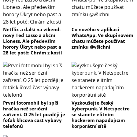
Netflix a další na víkend:
Co nového v aplikaci
nový Ted Lasso a akční
WhatsApp. Ve skupinovém
Lioness. Ale především
chatu můžete používat
horory Úkryt nebo past a
zmínku @všichni
28 let poté: Chrám z kostí
První fotomobil byl spíš
Vyzkoušejte český
hračka než seriózní
kyberpunk. V Netspectre
zařízení. O 25 let později je
se stanete elitním
foťák klíčová část výbavy
hackerem napadajícím
telefonů
korporátní sítě