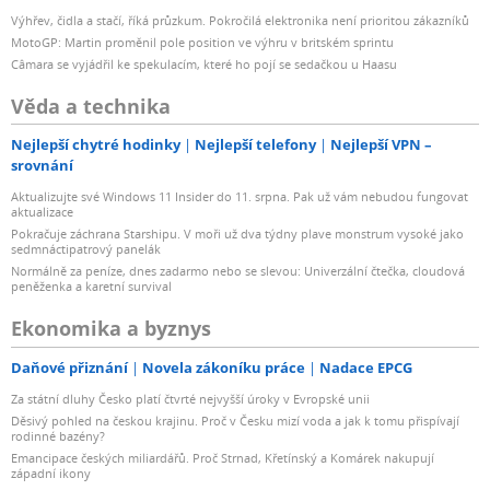
Výhřev, čidla a stačí, říká průzkum. Pokročilá elektronika není prioritou zákazníků
MotoGP: Martin proměnil pole position ve výhru v britském sprintu
Câmara se vyjádřil ke spekulacím, které ho pojí se sedačkou u Haasu
Věda a technika
Nejlepší chytré hodinky
Nejlepší telefony
Nejlepší VPN –
srovnání
Aktualizujte své Windows 11 Insider do 11. srpna. Pak už vám nebudou fungovat
aktualizace
Pokračuje záchrana Starshipu. V moři už dva týdny plave monstrum vysoké jako
sedmnáctipatrový panelák
Normálně za peníze, dnes zadarmo nebo se slevou: Univerzální čtečka, cloudová
peněženka a karetní survival
Ekonomika a byznys
Daňové přiznání
Novela zákoníku práce
Nadace EPCG
Za státní dluhy Česko platí čtvrté nejvyšší úroky v Evropské unii
Děsivý pohled na českou krajinu. Proč v Česku mizí voda a jak k tomu přispívají
rodinné bazény?
Emancipace českých miliardářů. Proč Strnad, Křetínský a Komárek nakupují
západní ikony