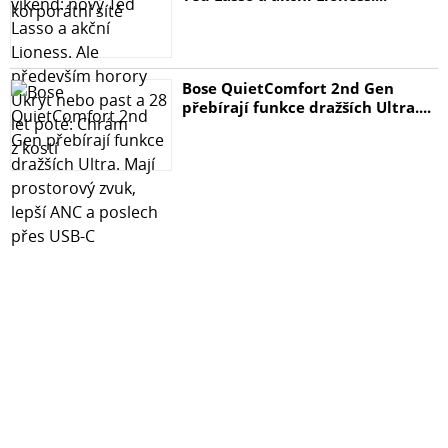
Bose QuietComfort 2nd Gen
přebírají funkce dražších Ultra....