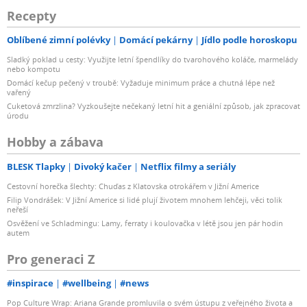
Recepty
Oblíbené zimní polévky
Domácí pekárny
Jídlo podle horoskopu
Sladký poklad u cesty: Využijte letní špendlíky do tvarohového koláče, marmelády
nebo kompotu
Domácí kečup pečený v troubě: Vyžaduje minimum práce a chutná lépe než
vařený
Cuketová zmrzlina? Vyzkoušejte nečekaný letní hit a geniální způsob, jak zpracovat
úrodu
Hobby a zábava
BLESK Tlapky
Divoký kačer
Netflix filmy a seriály
Cestovní horečka šlechty: Chuďas z Klatovska otrokářem v Jižní Americe
Filip Vondrášek: V Jižní Americe si lidé plují životem mnohem lehčeji, věci tolik
neřeší
Osvěžení ve Schladmingu: Lamy, ferraty i koulovačka v létě jsou jen pár hodin
autem
Pro generaci Z
#inspirace
#wellbeing
#news
Pop Culture Wrap: Ariana Grande promluvila o svém ústupu z veřejného života a