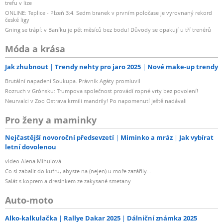
trefu v lize
ONLINE: Teplice - Plzeň 3:4. Sedm branek v prvním poločase je vyrovnaný rekord
české ligy
Gning se trápí: v Baníku je pět měsíců bez bodu! Důvody se opakují u tří trenérů
Móda a krása
Jak zhubnout
Trendy nehty pro jaro 2025
Nové make-up trendy
Brutální napadení Soukupa. Právník Agáty promluvil
Rozruch v Grónsku: Trumpova společnost provádí ropné vrty bez povolení!
Neurvalci v Zoo Ostrava krmili mandrily! Po napomenutí ještě nadávali
Pro ženy a maminky
Nejčastější novoroční předsevzetí
Miminko a mráz
Jak vybírat
letní dovolenou
video Alena Mihulová
Co si zabalit do kufru, abyste na (nejen) u moře zazářily...
Salát s koprem a dresinkem ze zakysané smetany
Auto-moto
Alko-kalkulačka
Rallye Dakar 2025
Dálniční známka 2025