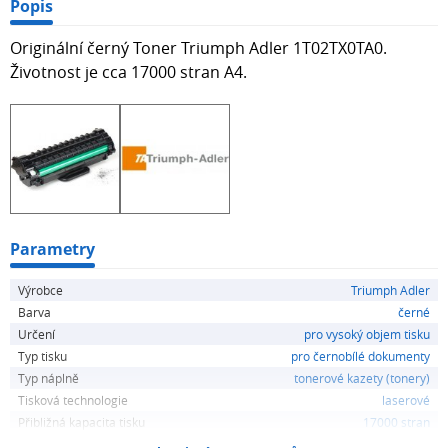
Popis
Originální černý Toner Triumph Adler 1T02TX0TA0.
Životnost je cca 17000 stran A4.
Parametry
Výrobce
Triumph Adler
Barva
černé
Určení
pro vysoký objem tisku
Typ tisku
pro černobílé dokumenty
Typ náplně
tonerové kazety (tonery)
Tisková technologie
laserové
Přibližná kapacita tisku
17000 stran