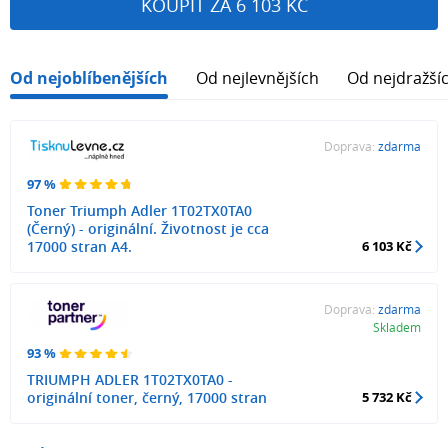
KOUPIT ZA 6 103 KČ
Od nejoblíbenějších
Od nejlevnějších
Od nejdražší
Doprava:
zdarma
97 %
Toner Triumph Adler 1T02TX0TA0
(Černý) - originální. Životnost je cca
17000 stran A4.
6 103 Kč
Doprava:
zdarma
Skladem
93 %
TRIUMPH ADLER 1T02TX0TA0 -
originální toner, černý, 17000 stran
5 732 Kč