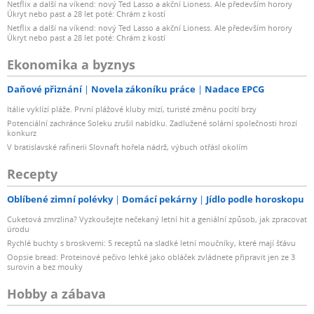
Netflix a další na víkend: nový Ted Lasso a akční Lioness. Ale především horory
Úkryt nebo past a 28 let poté: Chrám z kostí
Netflix a další na víkend: nový Ted Lasso a akční Lioness. Ale především horory
Úkryt nebo past a 28 let poté: Chrám z kostí
Ekonomika a byznys
Daňové přiznání
Novela zákoníku práce
Nadace EPCG
Itálie vyklízí pláže. První plážové kluby mizí, turisté změnu pocítí brzy
Potenciální zachránce Soleku zrušil nabídku. Zadlužené solární společnosti hrozí
konkurz
V bratislavské rafinerii Slovnaft hořela nádrž, výbuch otřásl okolím
Recepty
Oblíbené zimní polévky
Domácí pekárny
Jídlo podle horoskopu
Cuketová zmrzlina? Vyzkoušejte nečekaný letní hit a geniální způsob, jak zpracovat
úrodu
Rychlé buchty s broskvemi: 5 receptů na sladké letní moučníky, které mají šťávu
Oopsie bread: Proteinové pečivo lehké jako obláček zvládnete připravit jen ze 3
surovin a bez mouky
Hobby a zábava