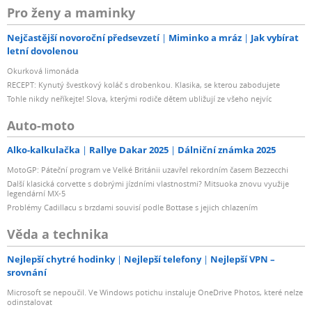
Pro ženy a maminky
Nejčastější novoroční předsevzetí
Miminko a mráz
Jak vybírat
letní dovolenou
Okurková limonáda
RECEPT: Kynutý švestkový koláč s drobenkou. Klasika, se kterou zabodujete
Tohle nikdy neříkejte! Slova, kterými rodiče dětem ubližují ze všeho nejvíc
Auto-moto
Alko-kalkulačka
Rallye Dakar 2025
Dálniční známka 2025
MotoGP: Páteční program ve Velké Británii uzavřel rekordním časem Bezzecchi
Další klasická corvette s dobrými jízdními vlastnostmi? Mitsuoka znovu využije
legendární MX-5
Problémy Cadillacu s brzdami souvisí podle Bottase s jejich chlazením
Věda a technika
Nejlepší chytré hodinky
Nejlepší telefony
Nejlepší VPN –
srovnání
Microsoft se nepoučil. Ve Windows potichu instaluje OneDrive Photos, které nelze
odinstalovat