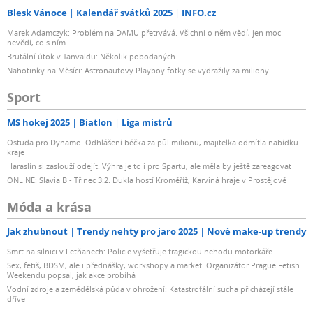
Blesk Vánoce
Kalendář svátků 2025
INFO.cz
Marek Adamczyk: Problém na DAMU přetrvává. Všichni o něm vědí, jen moc
nevědí, co s ním
Brutální útok v Tanvaldu: Několik pobodaných
Nahotinky na Měsíci: Astronautovy Playboy fotky se vydražily za miliony
Sport
MS hokej 2025
Biatlon
Liga mistrů
Ostuda pro Dynamo. Odhlášení béčka za půl milionu, majitelka odmítla nabídku
kraje
Haraslín si zaslouží odejít. Výhra je to i pro Spartu, ale měla by ještě zareagovat
ONLINE: Slavia B - Třinec 3:2. Dukla hostí Kroměříž, Karviná hraje v Prostějově
Móda a krása
Jak zhubnout
Trendy nehty pro jaro 2025
Nové make-up trendy
Smrt na silnici v Letňanech: Policie vyšetřuje tragickou nehodu motorkáře
Sex, fetiš, BDSM, ale i přednášky, workshopy a market. Organizátor Prague Fetish
Weekendu popsal, jak akce probíhá
Vodní zdroje a zemědělská půda v ohrožení: Katastrofální sucha přicházejí stále
dříve