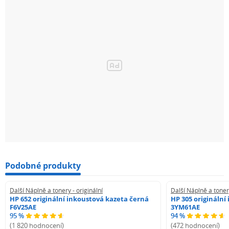
Podobné produkty
Další Náplně a tonery - originální
Další Náplně a tonery
HP 652 originální inkoustová kazeta černá
HP 305 originální
F6V25AE
3YM61AE
95 %
94 %
(1 820 hodnocení)
(472 hodnocení)