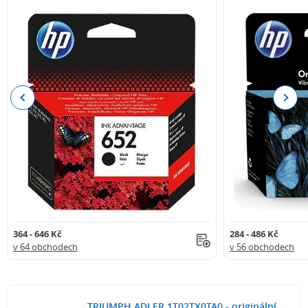
Previous
Next
364 - 646 Kč
284 - 486 Kč
v 64 obchodech
v 56 obchodech
TRIUMPH ADLER 1T02TX0TA0 - originální