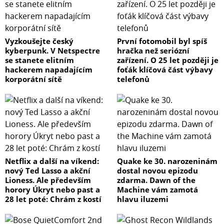
Vyzkoušejte český
První fotomobil byl spíš
kyberpunk. V Netspectre
hračka než seriózní
se stanete elitním
zařízení. O 25 let později je
hackerem napadajícím
foťák klíčová část výbavy
korporátní sítě
telefonů
Netflix a další na víkend:
Quake ke 30. narozeninám
nový Ted Lasso a akční
dostal novou epizodu
Lioness. Ale především
zdarma. Dawn of the
horory Úkryt nebo past a
Machine vám zamotá
28 let poté: Chrám z kostí
hlavu iluzemi