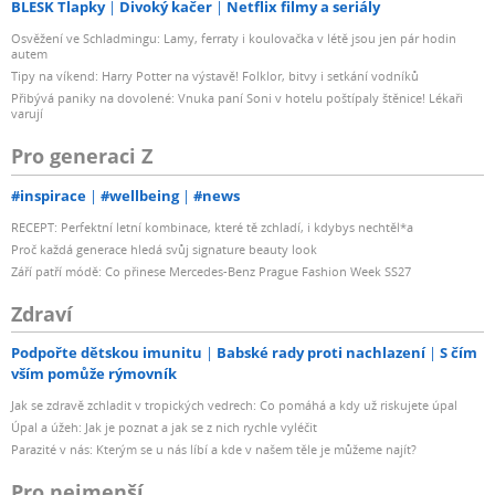
BLESK Tlapky
Divoký kačer
Netflix filmy a seriály
Osvěžení ve Schladmingu: Lamy, ferraty i koulovačka v létě jsou jen pár hodin
autem
Tipy na víkend: Harry Potter na výstavě! Folklor, bitvy i setkání vodníků
Přibývá paniky na dovolené: Vnuka paní Soni v hotelu poštípaly štěnice! Lékaři
varují
Pro generaci Z
#inspirace
#wellbeing
#news
RECEPT: Perfektní letní kombinace, které tě zchladí, i kdybys nechtěl*a
Proč každá generace hledá svůj signature beauty look
Září patří módě: Co přinese Mercedes-Benz Prague Fashion Week SS27
Zdraví
Podpořte dětskou imunitu
Babské rady proti nachlazení
S čím
vším pomůže rýmovník
Jak se zdravě zchladit v tropických vedrech: Co pomáhá a kdy už riskujete úpal
Úpal a úžeh: Jak je poznat a jak se z nich rychle vyléčit
Parazité v nás: Kterým se u nás líbí a kde v našem těle je můžeme najít?
Pro nejmenší