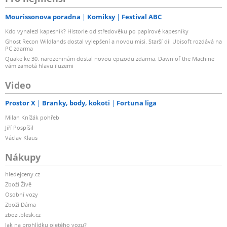
Mourissonova poradna
Komiksy
Festival ABC
Kdo vynalezl kapesník? Historie od středověku po papírové kapesníky
Ghost Recon Wildlands dostal vylepšení a novou misi. Starší díl Ubisoft rozdává na
PC zdarma
Quake ke 30. narozeninám dostal novou epizodu zdarma. Dawn of the Machine
vám zamotá hlavu iluzemi
Video
Prostor X
Branky, body, kokoti
Fortuna liga
Milan Knížák pohřeb
Jiří Pospíšil
Václav Klaus
Nákupy
hledejceny.cz
Zboží Živě
Osobní vozy
Zboží Dáma
zbozi.blesk.cz
Jak na prohlídku ojetého vozu?