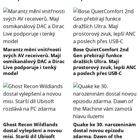
Marantz mění vnitřnosti
Bose QuietComfort 2nd
svých AV receiverů. Mají
Gen přebírají funkce
osmikanálový DAC a Dirac
dražších Ultra. Mají
Live podporuje i tenký
prostorový zvuk, lepší ANC
model
a poslech přes USB-C
Ghost Recon Wildlands
Quake ke 30. narozeninám
dostal vylepšení a novou
dostal novou epizodu
misi. Starší díl Ubisoft
zdarma. Dawn of the