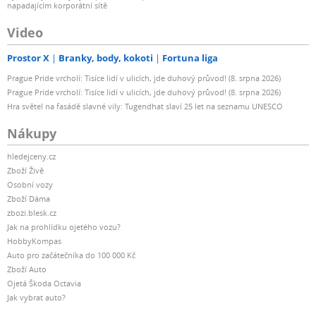
napadajícím korporátní sítě
Video
Prostor X
Branky, body, kokoti
Fortuna liga
Prague Pride vrcholí: Tisíce lidí v ulicích, jde duhový průvod! (8. srpna 2026)
Prague Pride vrcholí: Tisíce lidí v ulicích, jde duhový průvod! (8. srpna 2026)
Hra světel na fasádě slavné vily: Tugendhat slaví 25 let na seznamu UNESCO
Nákupy
hledejceny.cz
Zboží Živě
Osobní vozy
Zboží Dáma
zbozi.blesk.cz
Jak na prohlídku ojetého vozu?
HobbyKompas
Auto pro začátečníka do 100 000 Kč
Zboží Auto
Ojetá Škoda Octavia
Jak vybrat auto?