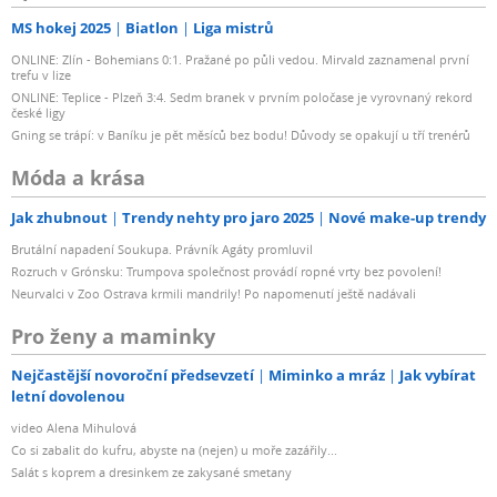
MS hokej 2025
Biatlon
Liga mistrů
ONLINE: Zlín - Bohemians 0:1. Pražané po půli vedou. Mirvald zaznamenal první
trefu v lize
ONLINE: Teplice - Plzeň 3:4. Sedm branek v prvním poločase je vyrovnaný rekord
české ligy
Gning se trápí: v Baníku je pět měsíců bez bodu! Důvody se opakují u tří trenérů
Móda a krása
Jak zhubnout
Trendy nehty pro jaro 2025
Nové make-up trendy
Brutální napadení Soukupa. Právník Agáty promluvil
Rozruch v Grónsku: Trumpova společnost provádí ropné vrty bez povolení!
Neurvalci v Zoo Ostrava krmili mandrily! Po napomenutí ještě nadávali
Pro ženy a maminky
Nejčastější novoroční předsevzetí
Miminko a mráz
Jak vybírat
letní dovolenou
video Alena Mihulová
Co si zabalit do kufru, abyste na (nejen) u moře zazářily...
Salát s koprem a dresinkem ze zakysané smetany