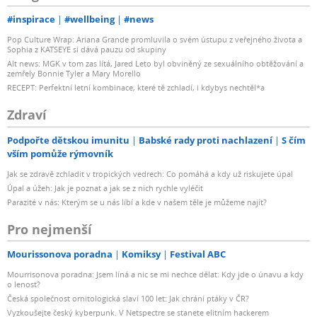
#inspirace
#wellbeing
#news
Pop Culture Wrap: Ariana Grande promluvila o svém ústupu z veřejného života a
Sophia z KATSEYE si dává pauzu od skupiny
Alt news: MGK v tom zas lítá, Jared Leto byl obviněný ze sexuálního obtěžování a
zemřely Bonnie Tyler a Mary Morello
RECEPT: Perfektní letní kombinace, které tě zchladí, i kdybys nechtěl*a
Zdraví
Podpořte dětskou imunitu
Babské rady proti nachlazení
S čím
vším pomůže rýmovník
Jak se zdravě zchladit v tropických vedrech: Co pomáhá a kdy už riskujete úpal
Úpal a úžeh: Jak je poznat a jak se z nich rychle vyléčit
Parazité v nás: Kterým se u nás líbí a kde v našem těle je můžeme najít?
Pro nejmenší
Mourissonova poradna
Komiksy
Festival ABC
Mourrisonova poradna: Jsem líná a nic se mi nechce dělat: Kdy jde o únavu a kdy
o lenost?
Česká společnost ornitologická slaví 100 let: Jak chrání ptáky v ČR?
Vyzkoušejte český kyberpunk. V Netspectre se stanete elitním hackerem