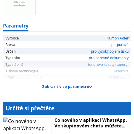
Parametry
Výrobce
Triumph Adler
Barva
purpurové
Určení
pro vysoký objem tisku
Typ tisku
pro barevné dokumenty
Typ náplně
tonerové kazety (tonery)
Tisková technologie
laserové
Přibližná kapacita tisku
15000 stran
Zobrazit více parametrů
Určitě si přečtěte
Co nového v aplikaci WhatsApp.
Ve skupinovém chatu můžete...