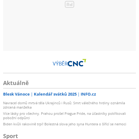
VÝBĚR
Aktuálně
Blesk Vánoce
Kalendář svátků 2025
INFO.cz
Navracel domů mrtvá těla Ukrajinců i Rusů: Smrt válečného hrdiny oznámila
zdrcená manželka
Více lásky pro všechny. Prahou prošel Prague Pride, na účastníky pokřikovali
pobožní odpůrci
Biden kvůli rakovině trpí! Bolestná slova jeho syna Huntera o šířící se nemoci
Sport