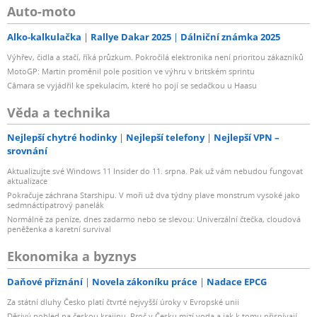
Auto-moto
Alko-kalkulačka
Rallye Dakar 2025
Dálniční známka 2025
Výhřev, čidla a stačí, říká průzkum. Pokročilá elektronika není prioritou zákazníků
MotoGP: Martin proměnil pole position ve výhru v britském sprintu
Câmara se vyjádřil ke spekulacím, které ho pojí se sedačkou u Haasu
Věda a technika
Nejlepší chytré hodinky
Nejlepší telefony
Nejlepší VPN –
srovnání
Aktualizujte své Windows 11 Insider do 11. srpna. Pak už vám nebudou fungovat
aktualizace
Pokračuje záchrana Starshipu. V moři už dva týdny plave monstrum vysoké jako
sedmnáctipatrový panelák
Normálně za peníze, dnes zadarmo nebo se slevou: Univerzální čtečka, cloudová
peněženka a karetní survival
Ekonomika a byznys
Daňové přiznání
Novela zákoníku práce
Nadace EPCG
Za státní dluhy Česko platí čtvrté nejvyšší úroky v Evropské unii
Děsivý pohled na českou krajinu. Proč v Česku mizí voda a jak k tomu přispívají