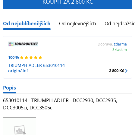
KOUPIT ZA 2 800 KČ
Od nejoblíbenějších
Od nejlevnějších
Od nejdražší
Doprava:
zdarma
Skladem
100 %
TRIUMPH ADLER 653010114 -
originální
2 800 Kč
Popis
653010114 - TRIUMPH ADLER - DCC2930, DCC2935,
DCC3005ci, DCC3505ci