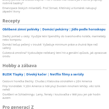
rodinné bazény?
Emancipace českých miliardářů. Proč Strnad, Křetínský a Komárek nakupují
západní ikony
Recepty
Oblíbené zimní polévky
Domácí pekárny
Jídlo podle horoskopu
Sladký poklad u cesty: Využijte letní špendlíky do tvarohového koláče, marmelády
nebo kompotu
Domácí kečup pečený v troubě: Vyžaduje minimum práce a chutná lépe než
vařený
Cuketová zmrzlina? Vyzkoušejte nečekaný letní hit a geniální způsob, jak zpracovat
úrodu
Hobby a zábava
BLESK Tlapky
Divoký kačer
Netflix filmy a seriály
Cestovní horečka šlechty: Chuďas z Klatovska otrokářem v Jižní Americe
Filip Vondrášek: V Jižní Americe si lidé plují životem mnohem lehčeji, věci tolik
neřeší
Osvěžení ve Schladmingu: Lamy, ferraty i koulovačka v létě jsou jen pár hodin
autem
Pro generaci Z