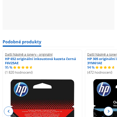
Podobné produkty
Další Náplně a tonery - originální
Další Náplně a tonery
HP 652 originální inkoustová kazeta černá
HP 305 originální
F6V25AE
3YM61AE
95 %
94 %
(1 820 hodnocení)
(472 hodnocení)
Previous
Next