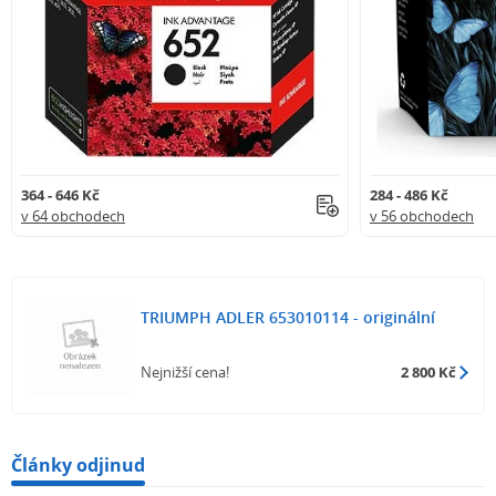
364 - 646 Kč
284 - 486 Kč
v 64 obchodech
v 56 obchodech
TRIUMPH ADLER 653010114 - originální
Nejnižší cena!
2 800 Kč
Články odjinud