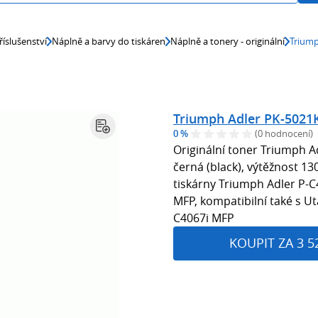
říslušenství
Náplně a barvy do tiskáren
Náplně a tonery - originální
Triump
Triumph Adler PK-5021K 
0 %
(0 hodnocení)
Originální toner Triumph A
černá (black), výtěžnost 13
tiskárny Triumph Adler P-
MFP, kompatibilní také s U
C4067i MFP
KOUPIT ZA 3 5