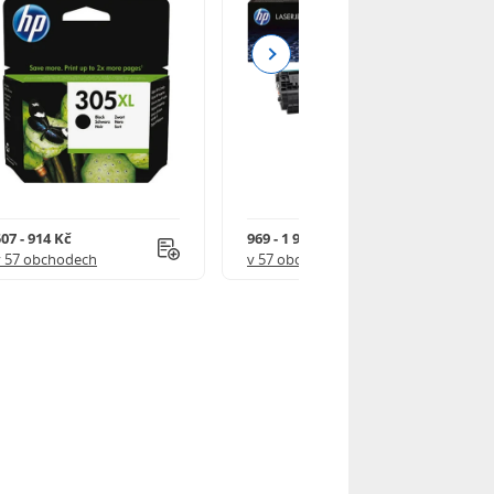
Next
07 - 914 Kč
969 - 1 918 Kč
v 57 obchodech
v 57 obchodech