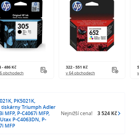
 - 486 Kč
322 - 551 Kč
5
56 obchodech
v 64 obchodech
021K, PK5021K,
o tiskárny Triumph Adler
i MFP, P-C4067i MFP,
Nejnižší cena!
3 524 Kč
s Utax P-C4063DN, P-
7i MFP