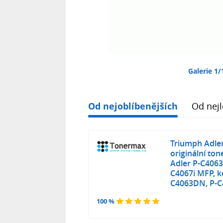
Galerie 1/
Od nejoblíbenějších
Od nejl
Triumph Adle
originální to
Adler P-C4063
C4067i MFP, k
C4063DN, P-C
100 %