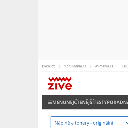
Blesk.cz
MobilMania.cz
AVmania.cz
DIG
MENU
NEJČTENĚJŠÍ
TESTY
PORADN
Náplně a tonery - originální