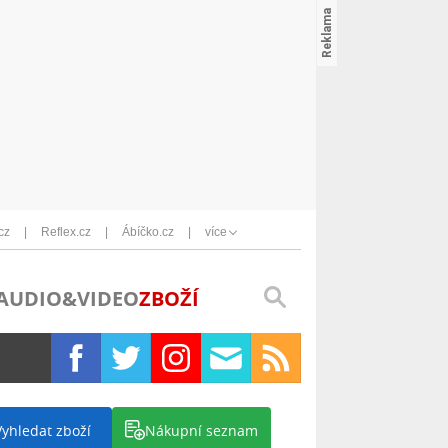
cz
Reflex.cz
Ábíčko.cz
více
AUDIO&VIDEO
ZBOŽÍ
Vyhledat zboží
Nákupní seznam