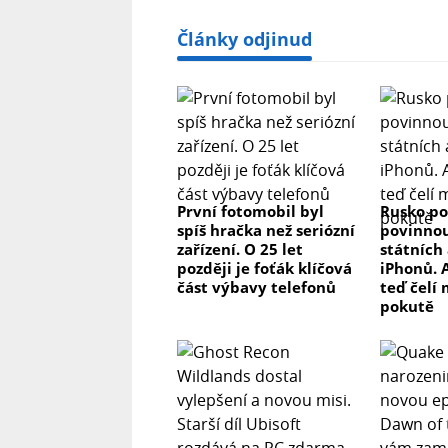
Články odjinud
První fotomobil byl
Rusko po
spíš hračka než seriózní
povinnou
zařízení. O 25 let
státních 
později je foťák klíčová
iPhonů. 
část výbavy telefonů
teď čelí
pokutě