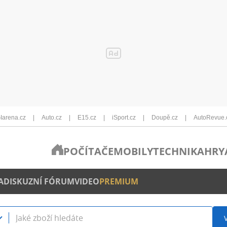
Iarena.cz
Auto.cz
E15.cz
iSport.cz
Doupě.cz
AutoRevue.
POČÍTAČE
MOBILY
TECHNIKA
HRY
A
DISKUZNÍ FÓRUM
VIDEO
PREMIUM