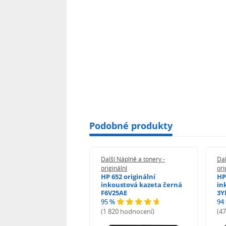
Podobné produkty
 Náplně a tonery -
Další Náplně a tonery -
Dal
nální
originální
ori
her TNB023 -
HP 652 originální
HP
inální
inkoustová kazeta černá
in
F6V25AE
3Y
95 %
94
hodnocení)
(1 820 hodnocení)
(4