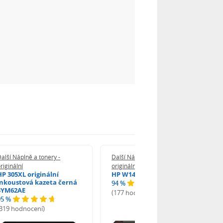
alší Náplně a tonery -
Další Náplně a tonery -
riginální
originální
HP 305XL originální
HP W1420A - originální
inkoustová kazeta černá
94 %
3YM62AE
(177 hodnocení)
95 %
(319 hodnocení)