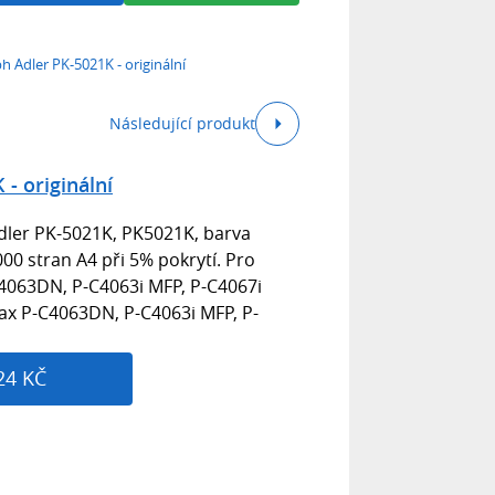
h Adler PK-5021K - originální
Následující produkt
- originální
dler PK-5021K, PK5021K, barva
000 stran A4 při 5% pokrytí. Pro
C4063DN, P-C4063i MFP, P-C4067i
tax P-C4063DN, P-C4063i MFP, P-
24 KČ