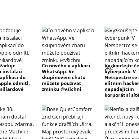
žaduje
Co nového v aplikaci
Vyzkoušejte č
 instalaci
WhatsApp. Ve
kyberpunk. V
aplikací do
skupinovém chatu
Netspectre se
Apple odmítl,
můžete používat
elitním hacke
 miliardové
zmínku @všichni
napadajícím
korporátní sít