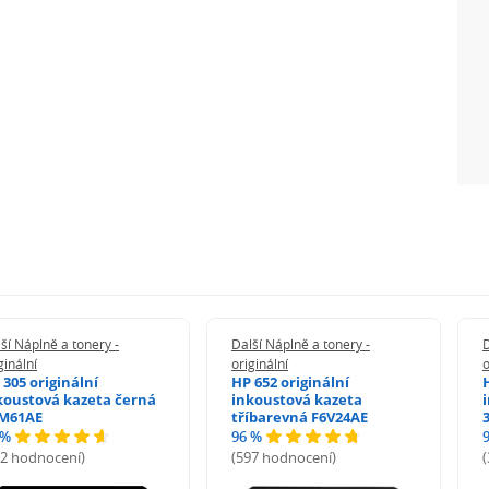
ší Náplně a tonery -
Další Náplně a tonery -
D
ginální
originální
o
 305 originální
HP 652 originální
koustová kazeta černá
inkoustová kazeta
M61AE
tříbarevná F6V24AE
 %
96 %
72 hodnocení)
(597 hodnocení)