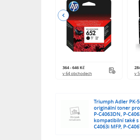
Previous
 901 Kč
364 - 646 Kč
284
 obchodech
v 64 obchodech
v 
Triumph Adler PK-5
originální toner pr
P-C4063DN, P-C4063
kompatibilní také 
C4063i MFP, P-C406