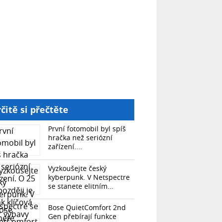
čitě si přečtěte
První fotomobil byl spíš
hračka než seriózní
zařízení....
Vyzkoušejte český
kyberpunk. V Netspectre
se stanete elitním...
Bose QuietComfort 2nd
Gen přebírají funkce