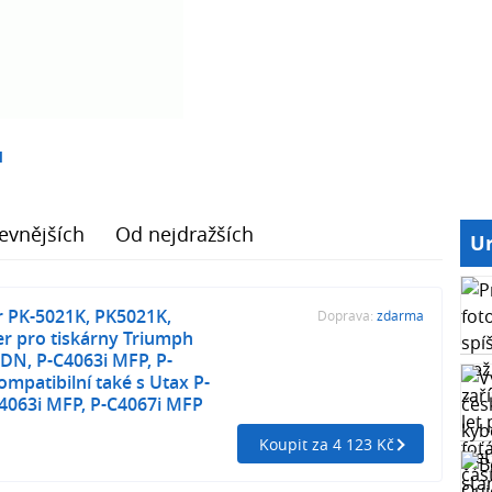
1
evnějších
Od nejdražších
Ur
r PK-5021K, PK5021K,
Doprava:
zdarma
ner pro tiskárny Triumph
DN, P-C4063i MFP, P-
ompatibilní také s Utax P-
4063i MFP, P-C4067i MFP
Koupit za 4 123 Kč