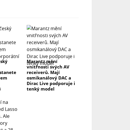
eský
Marantz mění
vnitřnosti svých AV
 stanete
receiverů. Mají
rem
osmikanálový DAC a
Dirac Live podporuje i
ě
tenký model