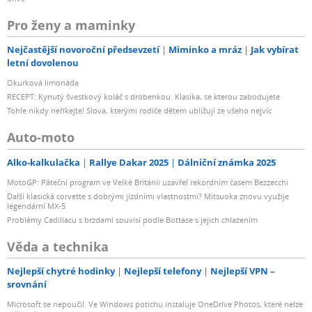
Pro ženy a maminky
Nejčastější novoroční předsevzetí
Miminko a mráz
Jak vybírat
letní dovolenou
Okurková limonáda
RECEPT: Kynutý švestkový koláč s drobenkou. Klasika, se kterou zabodujete
Tohle nikdy neříkejte! Slova, kterými rodiče dětem ubližují ze všeho nejvíc
Auto-moto
Alko-kalkulačka
Rallye Dakar 2025
Dálniční známka 2025
MotoGP: Páteční program ve Velké Británii uzavřel rekordním časem Bezzecchi
Další klasická corvette s dobrými jízdními vlastnostmi? Mitsuoka znovu využije
legendární MX-5
Problémy Cadillacu s brzdami souvisí podle Bottase s jejich chlazením
Věda a technika
Nejlepší chytré hodinky
Nejlepší telefony
Nejlepší VPN –
srovnání
Microsoft se nepoučil. Ve Windows potichu instaluje OneDrive Photos, které nelze