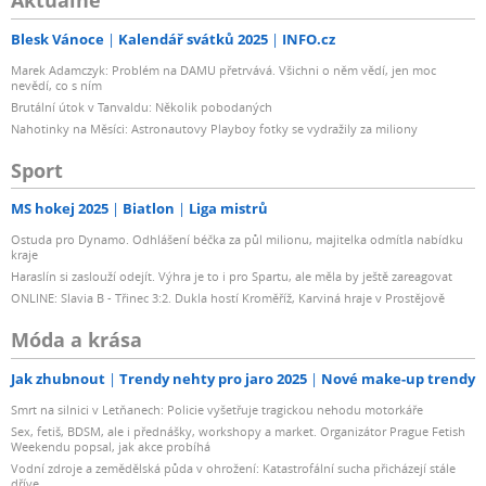
Aktuálně
Blesk Vánoce
Kalendář svátků 2025
INFO.cz
Marek Adamczyk: Problém na DAMU přetrvává. Všichni o něm vědí, jen moc
nevědí, co s ním
Brutální útok v Tanvaldu: Několik pobodaných
Nahotinky na Měsíci: Astronautovy Playboy fotky se vydražily za miliony
Sport
MS hokej 2025
Biatlon
Liga mistrů
Ostuda pro Dynamo. Odhlášení béčka za půl milionu, majitelka odmítla nabídku
kraje
Haraslín si zaslouží odejít. Výhra je to i pro Spartu, ale měla by ještě zareagovat
ONLINE: Slavia B - Třinec 3:2. Dukla hostí Kroměříž, Karviná hraje v Prostějově
Móda a krása
Jak zhubnout
Trendy nehty pro jaro 2025
Nové make-up trendy
Smrt na silnici v Letňanech: Policie vyšetřuje tragickou nehodu motorkáře
Sex, fetiš, BDSM, ale i přednášky, workshopy a market. Organizátor Prague Fetish
Weekendu popsal, jak akce probíhá
Vodní zdroje a zemědělská půda v ohrožení: Katastrofální sucha přicházejí stále
dříve