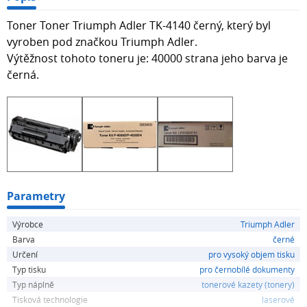
Toner Toner Triumph Adler TK-4140 černý, který byl
vyroben pod značkou Triumph Adler.
Výtěžnost tohoto toneru je: 40000 strana jeho barva je
černá.
Parametry
Výrobce
Triumph Adler
Barva
černé
Určení
pro vysoký objem tisku
Typ tisku
pro černobílé dokumenty
Typ náplně
tonerové kazety (tonery)
Tisková technologie
laserové