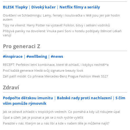
BLESK Tlapky
Divoký kačer
Netflix filmy a seriály
Osvěžení ve Schladmingu: Lamy, ferraty i koulovačka v létě jsou jen pár hodin
autem
Tipy na víkend: Harry Potter na výstavě! Folklor, bitvy i setkání vodníků
Přibývá paniky na dovolené: Vnuka paní Soni v hotelu poštípaly štěnice! Lékaři
varují
Pro generaci Z
#inspirace
#wellbeing
#news
RECEPT: Perfektní letní kombinace, které tě zchladí, i kdybys nechtěl*a
Proč každá generace hledá svůj signature beauty look
Září patří módě: Co přinese Mercedes-Benz Prague Fashion Week SS27
Zdraví
Podpořte dětskou imunitu
Babské rady proti nachlazení
S čím
vším pomůže rýmovník
Jak se zdravě zchladit v tropických vedrech: Co pomáhá a kdy už riskujete úpal
Úpal a úžeh: Jak je poznat a jak se z nich rychle vyléčit
Parazité v nás: Kterým se u nás líbí a kde v našem těle je můžeme najít?