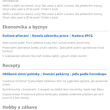
odinstalovat
Netflix a další na víkend: nový Ted Lasso a akční Lioness. Ale především horory
Úkryt nebo past a 28 let poté: Chrám z kostí
Netflix a další na víkend: nový Ted Lasso a akční Lioness. Ale především horory
Úkryt nebo past a 28 let poté: Chrám z kostí
Ekonomika a byznys
Daňové přiznání
Novela zákoníku práce
Nadace EPCG
Itálie vyklízí pláže. První plážové kluby mizí, turisté změnu pocítí brzy
Potenciální zachránce Soleku zrušil nabídku. Zadlužené solární společnosti hrozí
konkurz
V bratislavské rafinerii Slovnaft hořela nádrž, výbuch otřásl okolím
Recepty
Oblíbené zimní polévky
Domácí pekárny
Jídlo podle horoskopu
Cuketová zmrzlina? Vyzkoušejte nečekaný letní hit a geniální způsob, jak zpracovat
úrodu
Rychlé buchty s broskvemi: 5 receptů na sladké letní moučníky, které mají šťávu
Oopsie bread: Proteinové pečivo lehké jako obláček zvládnete připravit jen ze 3
surovin a bez mouky
Hobby a zábava