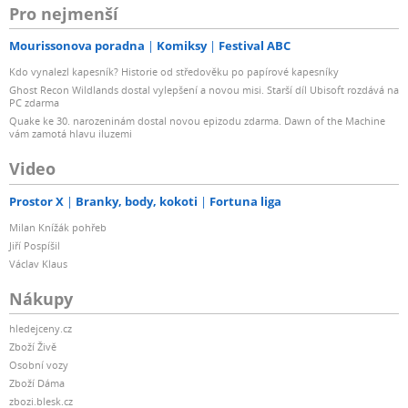
Pro nejmenší
Mourissonova poradna
Komiksy
Festival ABC
Kdo vynalezl kapesník? Historie od středověku po papírové kapesníky
Ghost Recon Wildlands dostal vylepšení a novou misi. Starší díl Ubisoft rozdává na
PC zdarma
Quake ke 30. narozeninám dostal novou epizodu zdarma. Dawn of the Machine
vám zamotá hlavu iluzemi
Video
Prostor X
Branky, body, kokoti
Fortuna liga
Milan Knížák pohřeb
Jiří Pospíšil
Václav Klaus
Nákupy
hledejceny.cz
Zboží Živě
Osobní vozy
Zboží Dáma
zbozi.blesk.cz