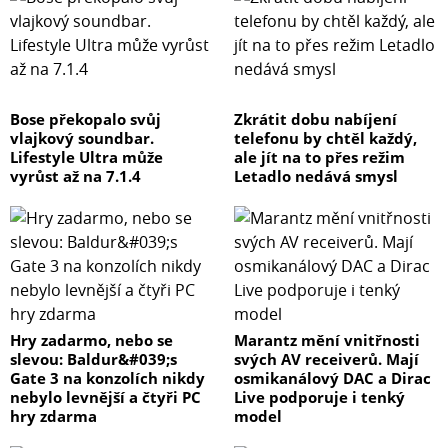
Bose překopalo svůj
Zkrátit dobu nabíjení
vlajkový soundbar.
telefonu by chtěl každý,
Lifestyle Ultra může
ale jít na to přes režim
vyrůst až na 7.1.4
Letadlo nedává smysl
Hry zadarmo, nebo se
Marantz mění vnitřnosti
slevou: Baldur&#039;s
svých AV receiverů. Mají
Gate 3 na konzolích nikdy
osmikanálový DAC a Dirac
nebylo levnější a čtyři PC
Live podporuje i tenký
hry zdarma
model