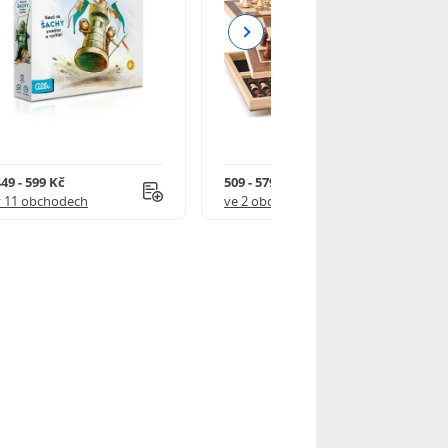
Next
49 - 599 Kč
509 - 579 Kč
v 11 obchodech
ve 2 obchodech