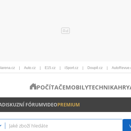
Iarena.cz
Auto.cz
E15.cz
iSport.cz
Doupě.cz
AutoRevue.
POČÍTAČE
MOBILY
TECHNIKA
HRY
A
DISKUZNÍ FÓRUM
VIDEO
PREMIUM