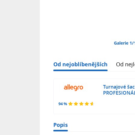
Galerie 1/
Od nejoblíbenějších
Od nejl
Turnajové šac
PROFESIONÁL
94 %
Popis