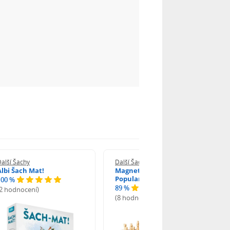
alší Šachy
Další Šachy
Albi Šach Mat!
Magnetické šachy
Popular
100 %
89 %
(2 hodnocení)
(8 hodnocení)