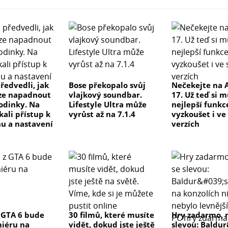
ředvedli, jak
Bose překopalo svůj
Nečekejte na 
ze napadnout
vlajkový soundbar.
17. Už teď si 
odinky. Na
Lifestyle Ultra může
nejlepší funkc
kali přístup k
vyrůst až na 7.1.4
vyzkoušet i ve
u a nastavení
verzích
 GTA 6 bude
30 filmů, které musíte
Hry zadarmo, 
iéru na
vidět, dokud jste ještě
slevou: Baldu