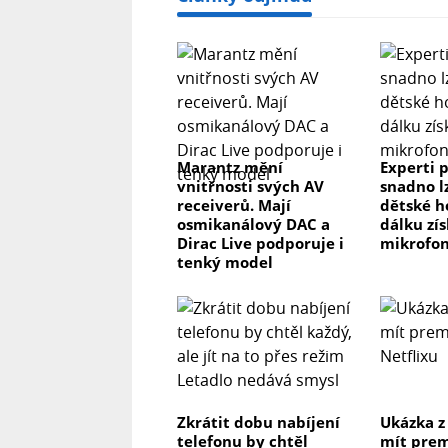
Marantz mění
Experti p
vnitřnosti svých AV
snadno l
receiverů. Mají
dětské h
osmikanálový DAC a
dálku zís
Dirac Live podporuje i
mikrofon
tenký model
Zkrátit dobu nabíjení
Ukázka z
telefonu by chtěl
mít prem