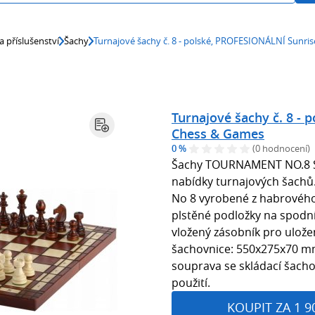
a příslušenství
Šachy
Turnajové šachy č. 8 - polské, PROFESIONÁLNÍ Sunri
Turnajové šachy č. 8 -
Chess & Games
0 %
(0 hodnocení)
Šachy TOURNAMENT NO.8 SR 
nabídky turnajových šachů
No 8 vyrobené z habrového 
plstěné podložky na spodní
vložený zásobník pro ulože
šachovnice: 550x275x70 mm
souprava se skládací šachov
použití.
KOUPIT ZA 1 9