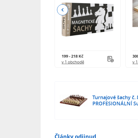
Previous
 - 1 819 Kč
199 - 218 Kč
300
 obchodech
v 1 obchodě
v 
Turnajové šachy č. 
PROFESIONÁLNÍ Su
Články odjinud