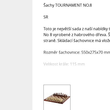
Šachy TOURNAMENT NO.8
SR
Toto je největší sada z naší nabídk
No 8 vyrobené z habrového dřeva. Š
straně. Skládací šachovnice má vlož
Rozměr šachovnice: 550x275x70 m
Velikost krále: 115 mm
Šachová souprava se skládací šachovn