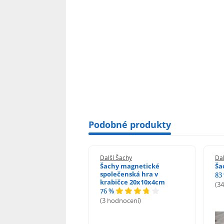
Podobné produkty
 Šachy
Další Šachy
Dal
y Minecraft -
Šachy magnetické
Ša
nové vs. Monstra
společenská hra v
83
krabičce 20x10x4cm
(3
76 %
odnocení)
(3 hodnocení)