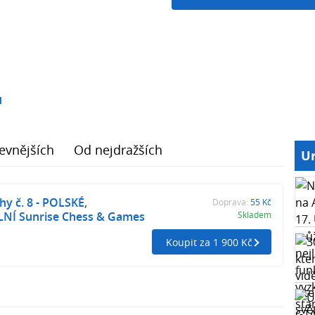
1
evnějších
Od nejdražších
Ur
hy č. 8 - POLSKÉ,
Doprava:
55 Kč
NÍ Sunrise Chess & Games
Skladem
Koupit za 1 900 Kč