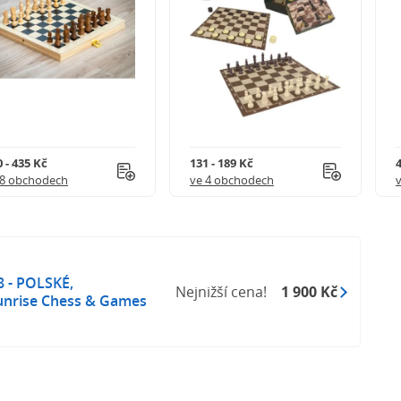
 - 435 Kč
131 - 189 Kč
4
18 obchodech
ve 4 obchodech
8 - POLSKÉ,
Nejnižší cena!
1 900 Kč
nrise Chess & Games