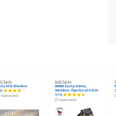
ší Šachy
Další Šachy
D
chy ECO dřevěné
00906 Šachy-Dáma,
34x34cm, figurka až 5,5cm
 %
93 %
4 hodnocení)
(5 hodnocení)