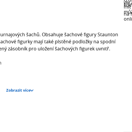
y turnajových šachů. Obsahuje šachové figury Staunton
achové figurky mají také plstěné podložky na spodní
ený zásobník pro uložení šachových figurek uvnitř.
m
Zobrazit více
icí pro kluby, turnaje i domácí použití.