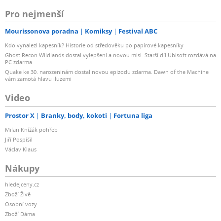
Pro nejmenší
Mourissonova poradna
Komiksy
Festival ABC
Kdo vynalezl kapesník? Historie od středověku po papírové kapesníky
Ghost Recon Wildlands dostal vylepšení a novou misi. Starší díl Ubisoft rozdává na
PC zdarma
Quake ke 30. narozeninám dostal novou epizodu zdarma. Dawn of the Machine
vám zamotá hlavu iluzemi
Video
Prostor X
Branky, body, kokoti
Fortuna liga
Milan Knížák pohřeb
Jiří Pospíšil
Václav Klaus
Nákupy
hledejceny.cz
Zboží Živě
Osobní vozy
Zboží Dáma