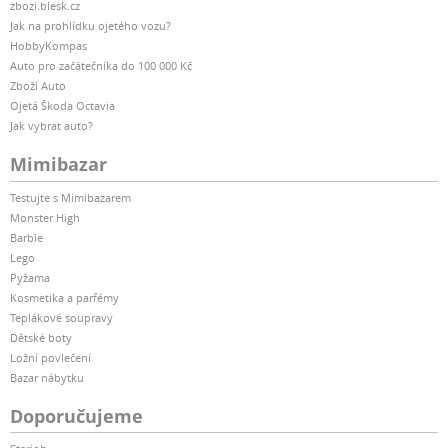
zbozi.blesk.cz
Jak na prohlídku ojetého vozu?
HobbyKompas
Auto pro začátečníka do 100 000 Kč
Zboží Auto
Ojetá Škoda Octavia
Jak vybrat auto?
Mimibazar
Testujte s Mimibazarem
Monster High
Barbie
Lego
Pyžama
Kosmetika a parfémy
Teplákové soupravy
Dětské boty
Ložní povlečení
Bazar nábytku
Doporučujeme