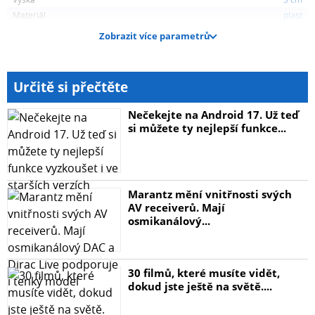
* Výška [mm]: 33
Materiál
plast
* Šířka [mm]: 57
Zobrazit více parametrů
* Hloubka [mm]: 88
Určitě si přečtěte
Nečekejte na Android 17. Už teď
si můžete ty nejlepší funkce...
Marantz mění vnitřnosti svých
AV receiverů. Mají
osmikanálový...
30 filmů, které musíte vidět,
dokud jste ještě na světě....