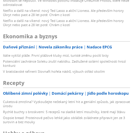
Microsoft se nepoučil. Ve Windows potichu instaluje OneDrive Photos, které nelze
odinstalovat
Netflix a další na víkend: nový Ted Lasso a akční Lioness. Ale především horory
Úkryt nebo past a 28 let poté: Chrám z kostí
Netflix a další na víkend: nový Ted Lasso a akční Lioness. Ale především horory
Úkryt nebo past a 28 let poté: Chrám z kostí
Ekonomika a byznys
Daňové přiznání
Novela zákoníku práce
Nadace EPCG
Itálie vyklízí pláže. První plážové kluby mizí, turisté změnu pocítí brzy
Potenciální zachránce Soleku zrušil nabídku. Zadlužené solární společnosti hrozí
konkurz
V bratislavské rafinerii Slovnaft hořela nádrž, výbuch otřásl okolím
Recepty
Oblíbené zimní polévky
Domácí pekárny
Jídlo podle horoskopu
Cuketová zmrzlina? Vyzkoušejte nečekaný letní hit a geniální způsob, jak zpracovat
úrodu
Rychlé buchty s broskvemi: 5 receptů na sladké letní moučníky, které mají šťávu
Oopsie bread: Proteinové pečivo lehké jako obláček zvládnete připravit jen ze 3
surovin a bez mouky