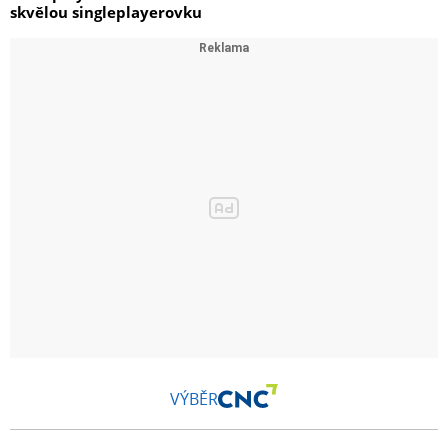
skvělou singleplayerovku
VÝBĚR