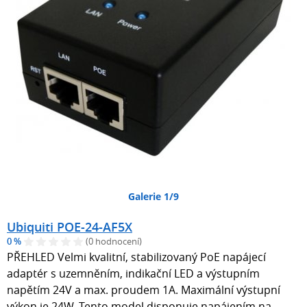
Galerie 1/9
Ubiquiti POE-24-AF5X
0 %
(0 hodnocení)
PŘEHLED Velmi kvalitní, stabilizovaný PoE napájecí
adaptér s uzemněním, indikační LED a výstupním
napětím 24V a max. proudem 1A. Maximální výstupní
výkon je 24W. Tento model disponuje napájením na