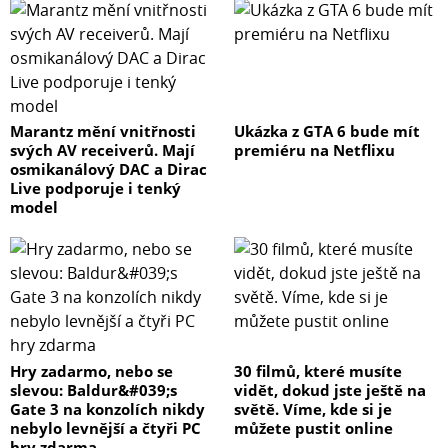
Marantz mění vnitřnosti
Ukázka z GTA 6 bude mít
svých AV receiverů. Mají
premiéru na Netflixu
osmikanálový DAC a Dirac
Live podporuje i tenký
model
Hry zadarmo, nebo se
30 filmů, které musíte
slevou: Baldur&#039;s
vidět, dokud jste ještě na
Gate 3 na konzolích nikdy
světě. Víme, kde si je
nebylo levnější a čtyři PC
můžete pustit online
hry zdarma