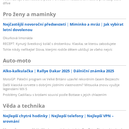
dříve
Pro ženy a maminky
Nejčastější novoroční předsevzetí
Miminko a mráz
Jak vybírat
letní dovolenou
Okurková limonáda
RECEPT: Kynutý švestkový koláč s drobenkou. Klasika, se kterou zabodujete
Tohle nikdy neříkejte! Slova, kterými rodiče dětem ubližují ze všeho nejvíc
Auto-moto
Alko-kalkulačka
Rallye Dakar 2025
Dálniční známka 2025
MotoGP: Páteční program ve Velké Británii uzavřel rekordním časem Bezzecchi
Další klasická corvette s dobrými jízdními vlastnostmi? Mitsuoka znovu využije
legendární MX-5
Problémy Cadillacu s brzdami souvisí podle Bottase s jejich chlazením
Věda a technika
Nejlepší chytré hodinky
Nejlepší telefony
Nejlepší VPN –
srovnání