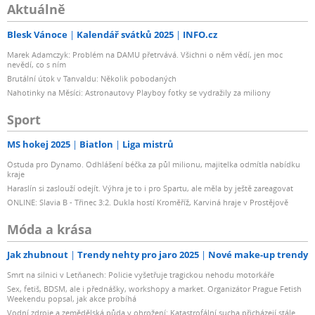
Aktuálně
Blesk Vánoce
Kalendář svátků 2025
INFO.cz
Marek Adamczyk: Problém na DAMU přetrvává. Všichni o něm vědí, jen moc
nevědí, co s ním
Brutální útok v Tanvaldu: Několik pobodaných
Nahotinky na Měsíci: Astronautovy Playboy fotky se vydražily za miliony
Sport
MS hokej 2025
Biatlon
Liga mistrů
Ostuda pro Dynamo. Odhlášení béčka za půl milionu, majitelka odmítla nabídku
kraje
Haraslín si zaslouží odejít. Výhra je to i pro Spartu, ale měla by ještě zareagovat
ONLINE: Slavia B - Třinec 3:2. Dukla hostí Kroměříž, Karviná hraje v Prostějově
Móda a krása
Jak zhubnout
Trendy nehty pro jaro 2025
Nové make-up trendy
Smrt na silnici v Letňanech: Policie vyšetřuje tragickou nehodu motorkáře
Sex, fetiš, BDSM, ale i přednášky, workshopy a market. Organizátor Prague Fetish
Weekendu popsal, jak akce probíhá
Vodní zdroje a zemědělská půda v ohrožení: Katastrofální sucha přicházejí stále