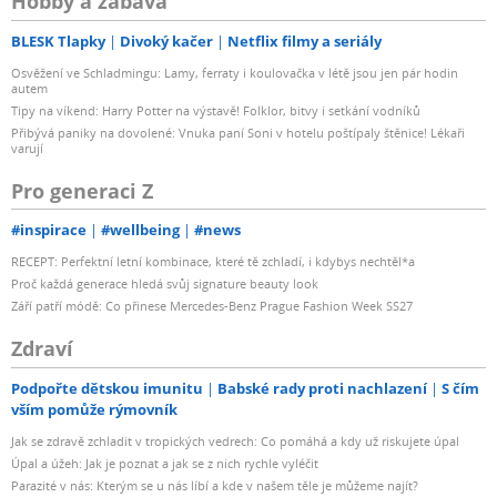
Hobby a zábava
BLESK Tlapky
Divoký kačer
Netflix filmy a seriály
Osvěžení ve Schladmingu: Lamy, ferraty i koulovačka v létě jsou jen pár hodin
autem
Tipy na víkend: Harry Potter na výstavě! Folklor, bitvy i setkání vodníků
Přibývá paniky na dovolené: Vnuka paní Soni v hotelu poštípaly štěnice! Lékaři
varují
Pro generaci Z
#inspirace
#wellbeing
#news
RECEPT: Perfektní letní kombinace, které tě zchladí, i kdybys nechtěl*a
Proč každá generace hledá svůj signature beauty look
Září patří módě: Co přinese Mercedes-Benz Prague Fashion Week SS27
Zdraví
Podpořte dětskou imunitu
Babské rady proti nachlazení
S čím
vším pomůže rýmovník
Jak se zdravě zchladit v tropických vedrech: Co pomáhá a kdy už riskujete úpal
Úpal a úžeh: Jak je poznat a jak se z nich rychle vyléčit
Parazité v nás: Kterým se u nás líbí a kde v našem těle je můžeme najít?