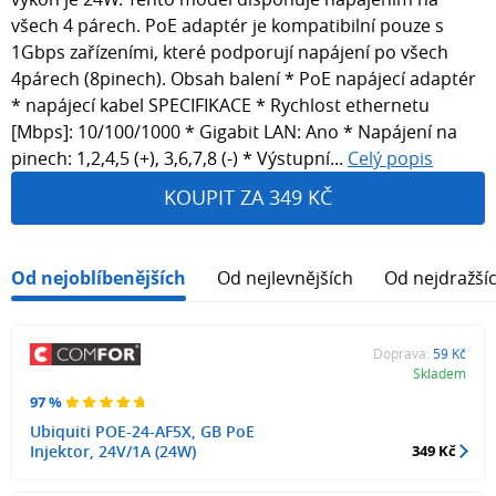
všech 4 párech. PoE adaptér je kompatibilní pouze s
1Gbps zařízeními, které podporují napájení po všech
4párech (8pinech). Obsah balení * PoE napájecí adaptér
* napájecí kabel SPECIFIKACE * Rychlost ethernetu
[Mbps]: 10/100/1000 * Gigabit LAN: Ano * Napájení na
pinech: 1,2,4,5 (+), 3,6,7,8 (-) * Výstupní...
Celý popis
KOUPIT ZA 349 KČ
Od nejoblíbenějších
Od nejlevnějších
Od nejdražší
Doprava:
59 Kč
Skladem
97 %
Ubiquiti POE-24-AF5X, GB PoE
Injektor, 24V/1A (24W)
349 Kč