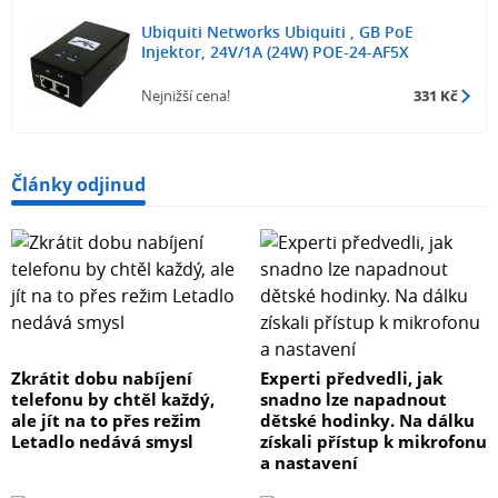
Ubiquiti Networks Ubiquiti , GB PoE
Injektor, 24V/1A (24W) POE-24-AF5X
Nejnižší cena!
331 Kč
Články odjinud
Zkrátit dobu nabíjení
Experti předvedli, jak
telefonu by chtěl každý,
snadno lze napadnout
ale jít na to přes režim
dětské hodinky. Na dálku
Letadlo nedává smysl
získali přístup k mikrofonu
a nastavení