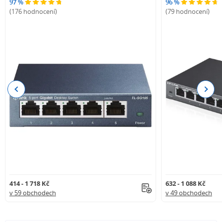
97 %
96 %
(176 hodnocení)
(79 hodnocení)
Previous
Next
414 - 1 718 Kč
632 - 1 088 Kč
v 59 obchodech
v 49 obchodech