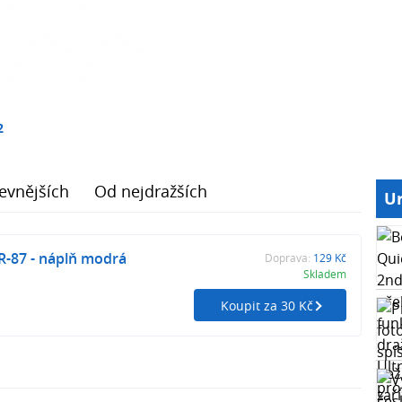
2
evnějších
Od nejdražších
Ur
R-87 - náplň modrá
Doprava:
129 Kč
Skladem
Koupit za 30 Kč