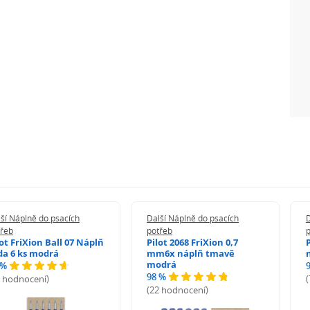
ší Náplně do psacích
Další Náplně do psacích
D
třeb
potřeb
lot FriXion Ball 07 Náplň
Pilot 2068 FriXion 0,7
da 6 ks modrá
mm6x náplň tmavě
modrá
 %
98 %
6 hodnocení)
(22 hodnocení)