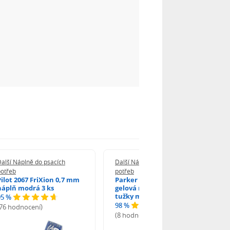
alší Náplně do psacích
Další Náplně do psacích
potřeb
potřeb
Pilot 2067 FriXion 0,7 mm
Parker 1502/0250346
náplň modrá 3 ks
gelová náplň do kuličkové
tužky modrá
95 %
98 %
(76 hodnocení)
(8 hodnocení)