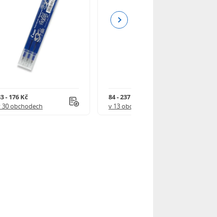
Next
3 - 176 Kč
84 - 237 Kč
v 30 obchodech
v 13 obchodech