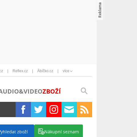
cz
Reflex.cz
Ábíčko.cz
více
AUDIO&VIDEO
ZBOŽÍ
Vyhledat zboží
Nákupní seznam