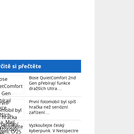
čitě si přečtěte
Bose QuietComfort 2nd
Gen přebírají funkce
dražších Ultra....
První fotomobil byl spíš
hračka než seriózní
zařízení....
Vyzkoušejte český
kyberpunk. V Netspectre