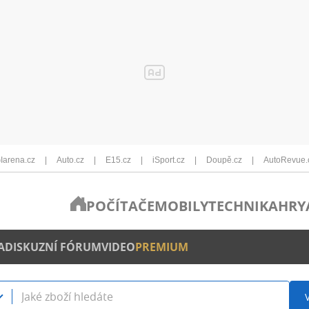
Iarena.cz
Auto.cz
E15.cz
iSport.cz
Doupě.cz
AutoRevue.
POČÍTAČE
MOBILY
TECHNIKA
HRY
A
DISKUZNÍ FÓRUM
VIDEO
PREMIUM