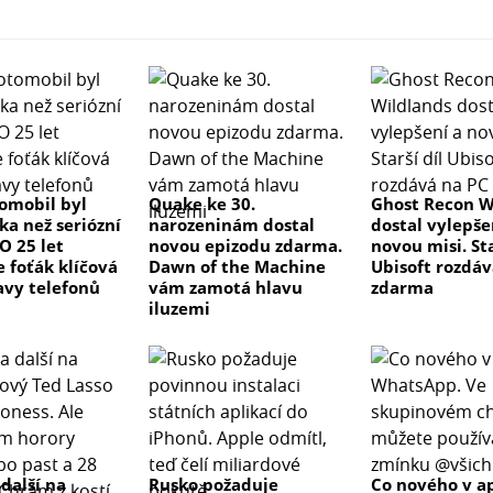
tomobil byl
Quake ke 30.
Ghost Recon W
ka než seriózní
narozeninám dostal
dostal vylepše
 O 25 let
novou epizodu zdarma.
novou misi. Sta
e foťák klíčová
Dawn of the Machine
Ubisoft rozdáv
avy telefonů
vám zamotá hlavu
zdarma
iluzemi
 další na
Rusko požaduje
Co nového v ap