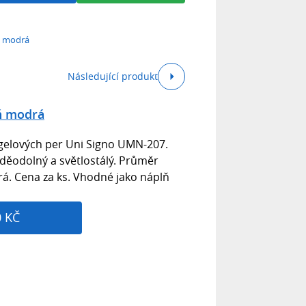
ň modrá
Následující produkt
ň modrá
gelových per Uni Signo UMN-207.
děodolný a světlostálý. Průměr
á. Cena za ks. Vhodné jako náplň
0 KČ