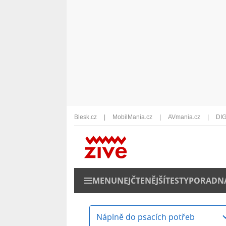
Blesk.cz
MobilMania.cz
AVmania.cz
DIG
MENU
NEJČTENĚJŠÍ
TESTY
PORADN
Náplně do psacích potřeb