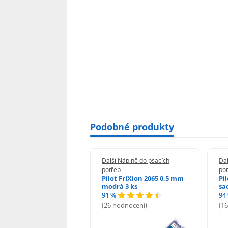
Podobné produkty
 Náplně do psacích
Další Náplně do psacích
Dal
eb
potřeb
po
i-noor Tuhy do
Pilot FriXion 2065 0,5 mm
Pi
rotužky HB 0,5 mm
modrá 3 ks
sa
91 %
94
%
(26 hodnocení)
(1
odnocení)