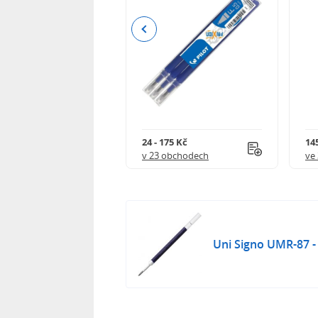
Previous
8 Kč
24 - 175 Kč
145
 obchodech
v 23 obchodech
ve
Uni Signo UMR-87 