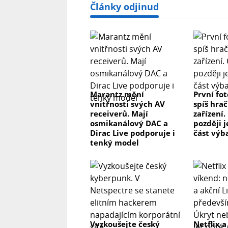
Články odjinud
Marantz mění
První fo
vnitřnosti svých AV
spíš hrač
receiverů. Mají
zařízení.
osmikanálový DAC a
později j
Dirac Live podporuje i
část výb
tenký model
Vyzkoušejte český
Netflix a