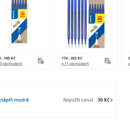
 - 185 Kč
174 - 282 Kč
3
 3 obchodech
v 11 obchodech
- náplň modrá
Nejnižší cena!
30 Kč