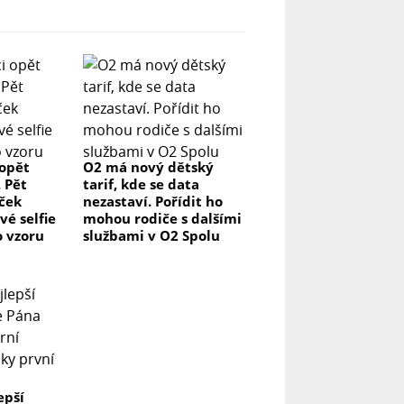
 opět
O2 má nový dětský
. Pět
tarif, kde se data
aček
nezastaví. Pořídit ho
vé selfie
mohou rodiče s dalšími
o vzoru
službami v O2 Spolu
epší