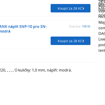
Koupit za 28 Kč
NK náplň SNP-10 pro SN-
Doprava:
109 Kč
 modrá
Koupit za 28 Kč
 , , , , O kuličky: 1,0 mm, náplň: modrá.