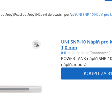
 potřeby
Psací potřeby
Náplně do psacích potřeb
UNI SNP-10 Náplň pro k
UNI SNP-10 Náplň pro 
1,0 mm
0 %
(0 hodnocení)
POWER TANK náplň SNP-10 pro
náplň: modrá.
KOUPIT ZA 3