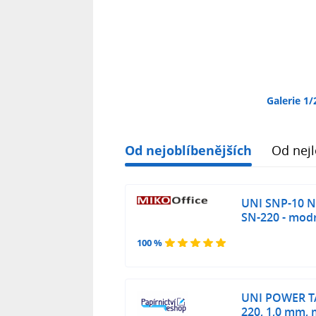
Galerie 1/
Od nejoblíbenějších
Od nejl
UNI SNP-10 N
SN-220 - mod
100 %
UNI POWER TA
220, 1,0 mm,