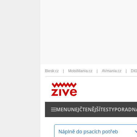
Blesk.cz
MobilMania.cz
AVmania.cz
DIG
MENU
NEJČTENĚJŠÍ
TESTY
PORADN
Náplně do psacích potřeb