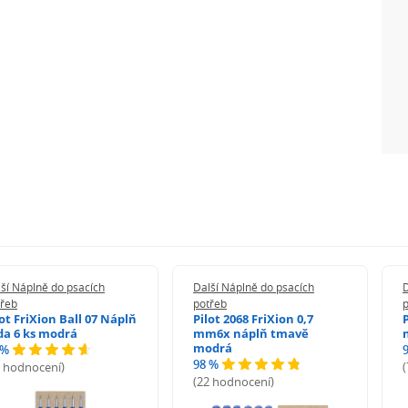
ší Náplně do psacích
Další Náplně do psacích
D
třeb
potřeb
lot FriXion Ball 07 Náplň
Pilot 2068 FriXion 0,7
da 6 ks modrá
mm6x náplň tmavě
modrá
 %
98 %
6 hodnocení)
(22 hodnocení)