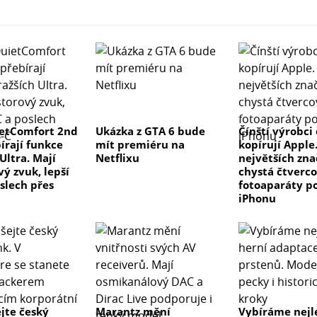
etComfort 2nd
Ukázka z GTA 6 bude
Čínští výrobci
írají funkce
mít premiéru na
kopírují Apple
Ultra. Mají
Netflixu
největších zn
ý zvuk, lepší
chystá čtverco
slech přes
fotoaparáty p
iPhonu
jte český
Marantz mění
Vybíráme nejl