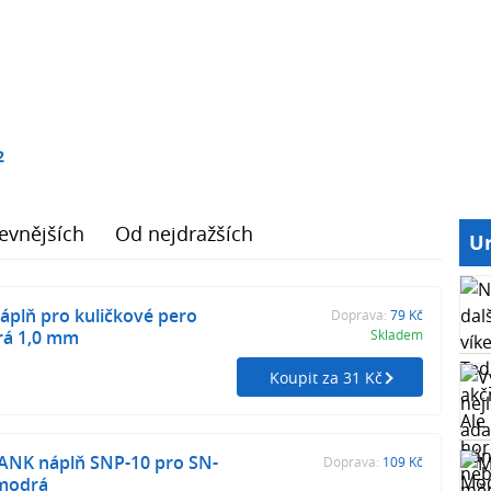
2
evnějších
Od nejdražších
Ur
áplň pro kuličkové pero
Doprava:
79 Kč
rá 1,0 mm
Skladem
Koupit za 31 Kč
NK náplň SNP-10 pro SN-
Doprava:
109 Kč
 modrá