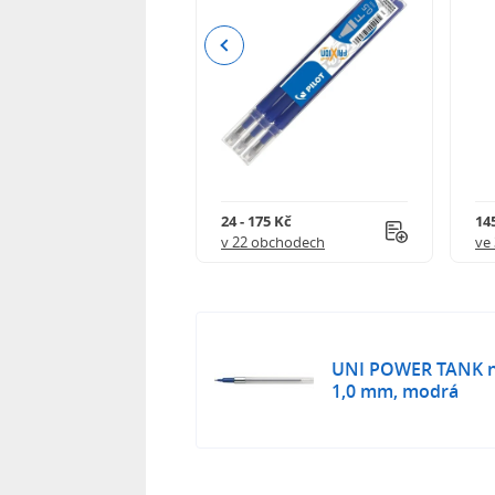
Previous
4 Kč
24 - 175 Kč
145
 obchodech
v 22 obchodech
ve
UNI POWER TANK ná
1,0 mm, modrá