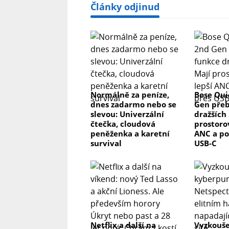
Články odjinud
Normálně za peníze,
Bose Qui
dnes zadarmo nebo se
Gen přeb
slevou: Univerzální
dražších 
čtečka, cloudová
prostorov
peněženka a karetní
ANC a po
survival
USB-C
Netflix a další na
Vyzkouše