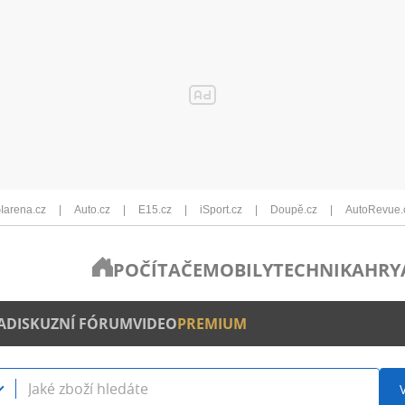
Iarena.cz
Auto.cz
E15.cz
iSport.cz
Doupě.cz
AutoRevue.
POČÍTAČE
MOBILY
TECHNIKA
HRY
A
DISKUZNÍ FÓRUM
VIDEO
PREMIUM