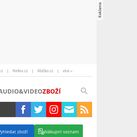
cz
Reflex.cz
Ábíčko.cz
více
AUDIO&VIDEO
ZBOŽÍ
Vyhledat zboží
Nákupní seznam