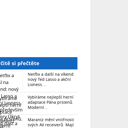
čitě si přečtěte
Netflix a další na víkend:
nový Ted Lasso a akční
Lioness....
Vybíráme nejlepší herní
adaptace Pána prstenů.
Moderní...
Marantz mění vnitřnosti
svých AV receiverů. Mají