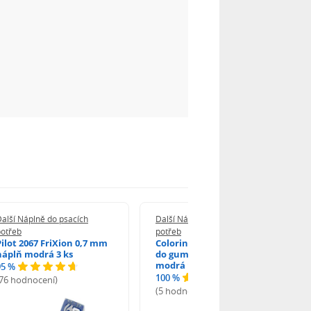
alší Náplně do psacích
Další Náplně do psacích
potřeb
potřeb
Pilot 2067 FriXion 0,7 mm
Colorino náplň R37534PTR
náplň modrá 3 ks
do gumovatelného pera
modrá 1 ks
95 %
100 %
(76 hodnocení)
(5 hodnocení)