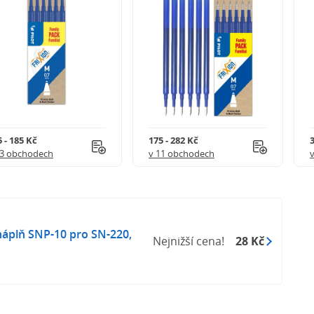
 - 185 Kč
175 - 282 Kč
3
 3 obchodech
v 11 obchodech
plň SNP-10 pro SN-220,
Nejnižší cena!
28 Kč