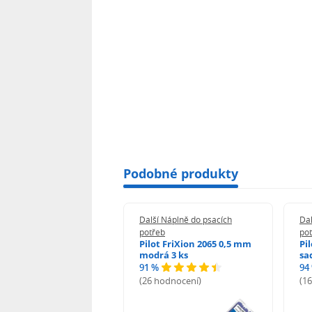
Podobné produkty
 Náplně do psacích
Další Náplně do psacích
Dal
eb
potřeb
po
rope 190601 Zásobník
Pilot FriXion 2065 0,5 mm
Pi
ustu 6 ks
modrá 3 ks
sa
91 %
94
odnocení)
(26 hodnocení)
(1