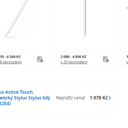
10 - 4 349 Kč
2 088 - 4 056 Kč
1
39 obchodech
v 25 obchodech
s Active Touch
tický Stylus Stylus bílý
Nejnižší cena!
1 078 Kč
B254)