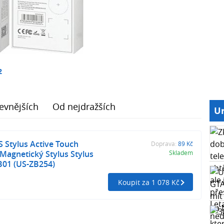
2
evnějších
Od nejdražších
Ur
Stylus Active Touch
Doprava:
89 Kč
 Magnetický Stylus Stylus
Skladem
B01 (US-ZB254)
Koupit za 1 078 Kč