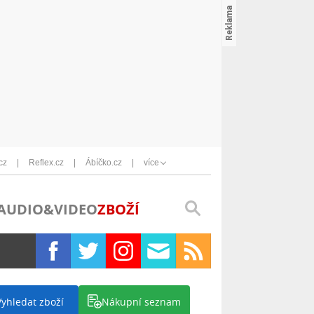
cz
Reflex.cz
Ábíčko.cz
více
AUDIO&VIDEO
ZBOŽÍ
Vyhledat zboží
Nákupní seznam