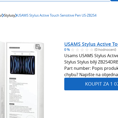
ví
Stylusy
USAMS Stylus Active Touch Sensitive Pen US-ZB254
USAMS Stylus Active To
0 %
(0 hodnocení)
Usams USAMS Stylus Active
Stylus Stylus bílý ZB254D
Part number: Popis produkt
chybu? Napište na objedn
KOUPIT ZA 1 0