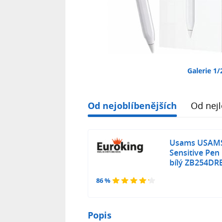
Galerie 1/
Od nejoblíbenějších
Od nejl
Usams USAMS 
Sensitive Pen
bílý ZB254DR
86 %
Popis