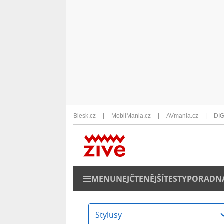
Blesk.cz
MobilMania.cz
AVmania.cz
DIG
MENU
NEJČTENĚJŠÍ
TESTY
PORADN
Stylusy