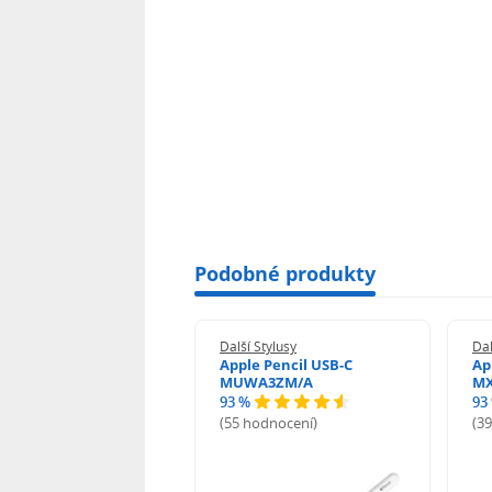
Podobné produkty
 Stylusy
Další Stylusy
Dal
vo Digital Pen 2
Apple Pencil USB-C
Ap
J19850
MUWA3ZM/A
MX
93 %
93
odnocení)
(55 hodnocení)
(3