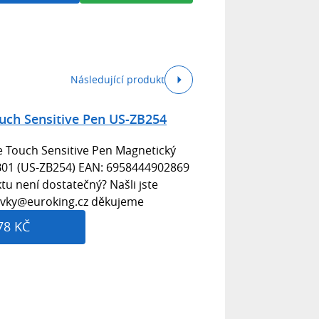
Následující produkt
uch Sensitive Pen US-ZB254
 Touch Sensitive Pen Magnetický
RB01 (US-ZB254) EAN: 6958444902869
u není dostatečný? Našli jste
avky@euroking.cz děkujeme
78 KČ