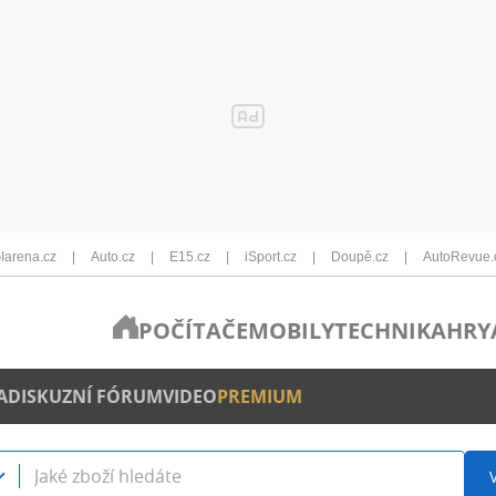
Iarena.cz
Auto.cz
E15.cz
iSport.cz
Doupě.cz
AutoRevue.
POČÍTAČE
MOBILY
TECHNIKA
HRY
A
DISKUZNÍ FÓRUM
VIDEO
PREMIUM