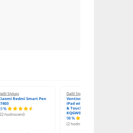
alší Stylusy
Další Stylusy
Xiaomi Redmi Smart Pen
Vention Stylus Pen for
67403
iPad with Palm Rejection
& Touch Switch White
93 %
KQGW0
(22 hodnocení)
98 %
(2 hodnocení)