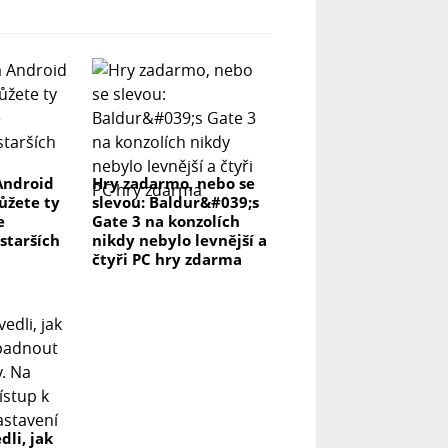
Android
Hry zadarmo, nebo se
můžete ty
slevou: Baldur&#039;s
e
Gate 3 na konzolích
 starších
nikdy nebylo levnější a
čtyři PC hry zdarma
dli, jak