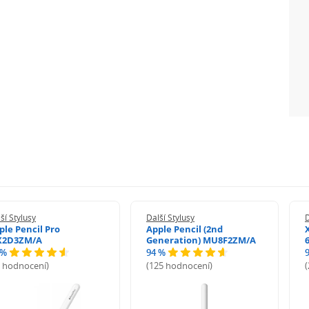
ší Stylusy
Další Stylusy
D
ple Pencil Pro
Apple Pencil (2nd
2D3ZM/A
Generation) MU8F2ZM/A
 %
94 %
9 hodnocení)
(125 hodnocení)