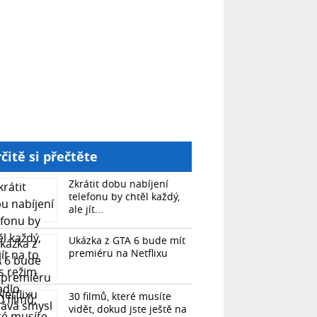
čitě si přečtěte
Zkrátit dobu nabíjení
telefonu by chtěl každý,
ale jít...
Ukázka z GTA 6 bude mít
premiéru na Netflixu
30 filmů, které musíte
vidět, dokud jste ještě na