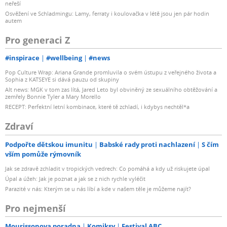
neřeší
Osvěžení ve Schladmingu: Lamy, ferraty i koulovačka v létě jsou jen pár hodin
autem
Pro generaci Z
#inspirace
#wellbeing
#news
Pop Culture Wrap: Ariana Grande promluvila o svém ústupu z veřejného života a
Sophia z KATSEYE si dává pauzu od skupiny
Alt news: MGK v tom zas lítá, Jared Leto byl obviněný ze sexuálního obtěžování a
zemřely Bonnie Tyler a Mary Morello
RECEPT: Perfektní letní kombinace, které tě zchladí, i kdybys nechtěl*a
Zdraví
Podpořte dětskou imunitu
Babské rady proti nachlazení
S čím
vším pomůže rýmovník
Jak se zdravě zchladit v tropických vedrech: Co pomáhá a kdy už riskujete úpal
Úpal a úžeh: Jak je poznat a jak se z nich rychle vyléčit
Parazité v nás: Kterým se u nás líbí a kde v našem těle je můžeme najít?
Pro nejmenší
Mourissonova poradna
Komiksy
Festival ABC