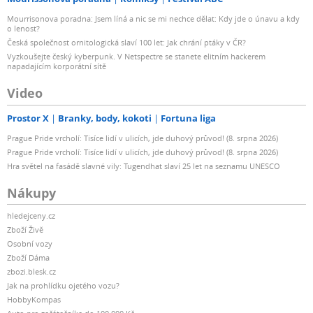
Mourrisonova poradna: Jsem líná a nic se mi nechce dělat: Kdy jde o únavu a kdy
o lenost?
Česká společnost ornitologická slaví 100 let: Jak chrání ptáky v ČR?
Vyzkoušejte český kyberpunk. V Netspectre se stanete elitním hackerem
napadajícím korporátní sítě
Video
Prostor X
Branky, body, kokoti
Fortuna liga
Prague Pride vrcholí: Tisíce lidí v ulicích, jde duhový průvod! (8. srpna 2026)
Prague Pride vrcholí: Tisíce lidí v ulicích, jde duhový průvod! (8. srpna 2026)
Hra světel na fasádě slavné vily: Tugendhat slaví 25 let na seznamu UNESCO
Nákupy
hledejceny.cz
Zboží Živě
Osobní vozy
Zboží Dáma
zbozi.blesk.cz
Jak na prohlídku ojetého vozu?
HobbyKompas