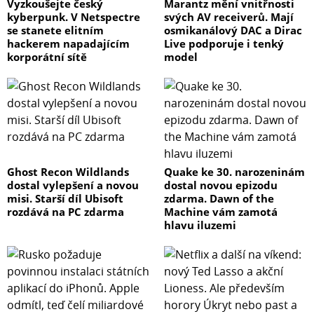
Vyzkoušejte český
Marantz mění vnitřnosti
kyberpunk. V Netspectre
svých AV receiverů. Mají
se stanete elitním
osmikanálový DAC a Dirac
hackerem napadajícím
Live podporuje i tenký
korporátní sítě
model
Ghost Recon Wildlands
Quake ke 30. narozeninám
dostal vylepšení a novou
dostal novou epizodu
misi. Starší díl Ubisoft
zdarma. Dawn of the
rozdává na PC zdarma
Machine vám zamotá
hlavu iluzemi