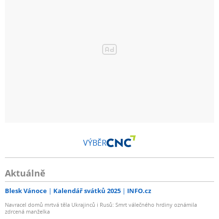
VÝBĚR
Aktuálně
Blesk Vánoce
Kalendář svátků 2025
INFO.cz
Navracel domů mrtvá těla Ukrajinců i Rusů: Smrt válečného hrdiny oznámila
zdrcená manželka