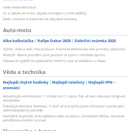
video Alena Mihulová
Co si zabalit do kufru, abyste na (nejen) u moře zazářily...
Salát s koprem a dresinkem ze zakysané smetany
Auto-moto
Alko-kalkulačka
Rallye Dakar 2025
Dálniční známka 2025
Výhřev, čidla a stačí, říká průzkum. Pokročilá elektronika není prioritou zákazníků
MotoGP: Martin proměnil pole position ve výhru v britském sprintu
Câmara se vyjádřil ke spekulacím, které ho pojí se sedačkou u Haasu
Věda a technika
Nejlepší chytré hodinky
Nejlepší telefony
Nejlepší VPN –
srovnání
Aktualizujte své Windows 11 Insider do 11. srpna. Pak už vám nebudou fungovat
aktualizace
Pokračuje záchrana Starshipu. V moři už dva týdny plave monstrum vysoké jako
sedmnáctipatrový panelák
Normálně za peníze, dnes zadarmo nebo se slevou: Univerzální čtečka, cloudová
peněženka a karetní survival