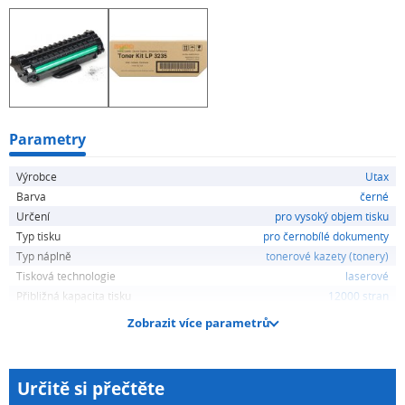
Parametry
Výrobce
Utax
Barva
černé
Určení
pro vysoký objem tisku
Typ tisku
pro černobílé dokumenty
Typ náplně
tonerové kazety (tonery)
Tisková technologie
laserové
Přibližná kapacita tisku
12000 stran
Zobrazit více parametrů
Určitě si přečtěte