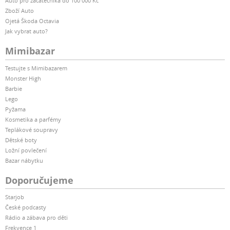
Auto pro začátečníka do 100 000 Kč
Zboží Auto
Ojetá Škoda Octavia
Jak vybrat auto?
Mimibazar
Testujte s Mimibazarem
Monster High
Barbie
Lego
Pyžama
Kosmetika a parfémy
Teplákové soupravy
Dětské boty
Ložní povlečení
Bazar nábytku
Doporučujeme
Starjob
České podcasty
Rádio a zábava pro děti
Frekvence 1