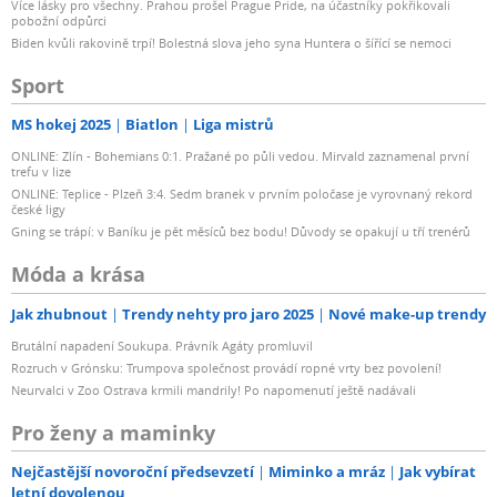
Více lásky pro všechny. Prahou prošel Prague Pride, na účastníky pokřikovali
pobožní odpůrci
Biden kvůli rakovině trpí! Bolestná slova jeho syna Huntera o šířící se nemoci
Sport
MS hokej 2025
Biatlon
Liga mistrů
ONLINE: Zlín - Bohemians 0:1. Pražané po půli vedou. Mirvald zaznamenal první
trefu v lize
ONLINE: Teplice - Plzeň 3:4. Sedm branek v prvním poločase je vyrovnaný rekord
české ligy
Gning se trápí: v Baníku je pět měsíců bez bodu! Důvody se opakují u tří trenérů
Móda a krása
Jak zhubnout
Trendy nehty pro jaro 2025
Nové make-up trendy
Brutální napadení Soukupa. Právník Agáty promluvil
Rozruch v Grónsku: Trumpova společnost provádí ropné vrty bez povolení!
Neurvalci v Zoo Ostrava krmili mandrily! Po napomenutí ještě nadávali
Pro ženy a maminky
Nejčastější novoroční předsevzetí
Miminko a mráz
Jak vybírat
letní dovolenou