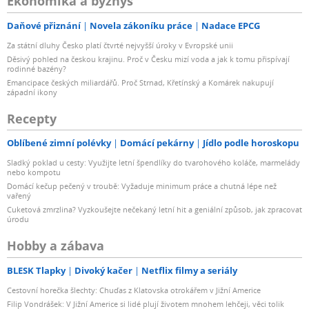
Ekonomika a byznys
Daňové přiznání
Novela zákoníku práce
Nadace EPCG
Za státní dluhy Česko platí čtvrté nejvyšší úroky v Evropské unii
Děsivý pohled na českou krajinu. Proč v Česku mizí voda a jak k tomu přispívají
rodinné bazény?
Emancipace českých miliardářů. Proč Strnad, Křetínský a Komárek nakupují
západní ikony
Recepty
Oblíbené zimní polévky
Domácí pekárny
Jídlo podle horoskopu
Sladký poklad u cesty: Využijte letní špendlíky do tvarohového koláče, marmelády
nebo kompotu
Domácí kečup pečený v troubě: Vyžaduje minimum práce a chutná lépe než
vařený
Cuketová zmrzlina? Vyzkoušejte nečekaný letní hit a geniální způsob, jak zpracovat
úrodu
Hobby a zábava
BLESK Tlapky
Divoký kačer
Netflix filmy a seriály
Cestovní horečka šlechty: Chuďas z Klatovska otrokářem v Jižní Americe
Filip Vondrášek: V Jižní Americe si lidé plují životem mnohem lehčeji, věci tolik