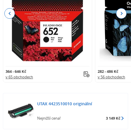
Previous
Next
364 - 646 Kč
282 - 486 Kč
v 65 obchodech
v 56 obchodech
UTAX 4423510010 originální
Nejnižší cena!
3 149 Kč