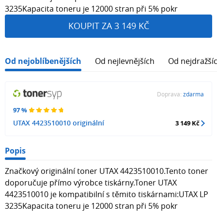
3235Kapacita toneru je 12000 stran při 5% pokr
KOUPIT ZA 3 149 KČ
Od nejoblíbenějších
Od nejlevnějších
Od nejdražší
Doprava:
zdarma
97 %
UTAX 4423510010 originální
3 149 Kč
Popis
Značkový originální toner UTAX 4423510010.Tento toner
doporučuje přímo výrobce tiskárny.Toner UTAX
4423510010 je kompatibilní s těmito tiskárnami:UTAX LP
3235Kapacita toneru je 12000 stran při 5% pokr