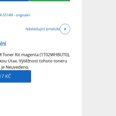
K-5514M - originální
Následující produkt
lní
M Toner Kit magenta (1T02WHBUT0),
čkou Utax. Výtěžnost tohoto toneru
a je Neuvedeno.
17 KČ