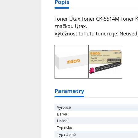
Popis
Toner Utax Toner CK-5514M Toner K
značkou Utax.
Výtěžnost tohoto toneru je: Neuve
Parametry
Výrobce
Barva
Určení
Typ tisku
Typ náplně