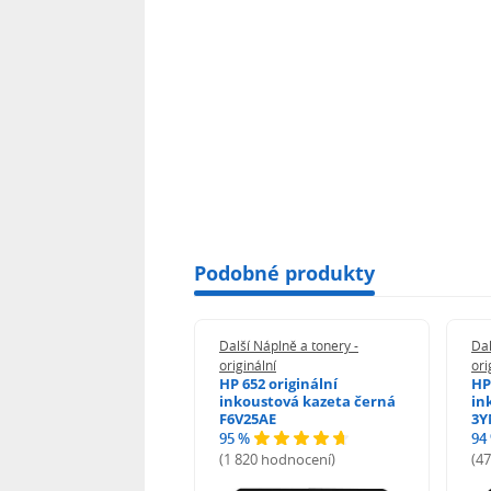
Podobné produkty
 Náplně a tonery -
Další Náplně a tonery -
Dal
nální
originální
ori
her TNB023 -
HP 652 originální
HP
inální
inkoustová kazeta černá
in
F6V25AE
3Y
95 %
94
hodnocení)
(1 820 hodnocení)
(4