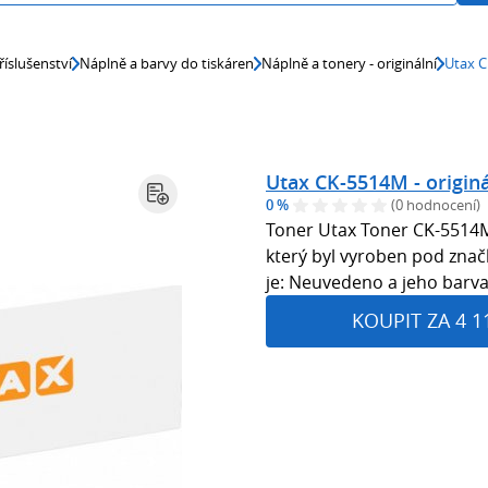
říslušenství
Náplně a barvy do tiskáren
Náplně a tonery - originální
Utax C
Utax CK-5514M - originá
0 %
(0 hodnocení)
Toner Utax Toner CK-5514
který byl vyroben pod zna
je: Neuvedeno a jeho barv
KOUPIT ZA 4 1