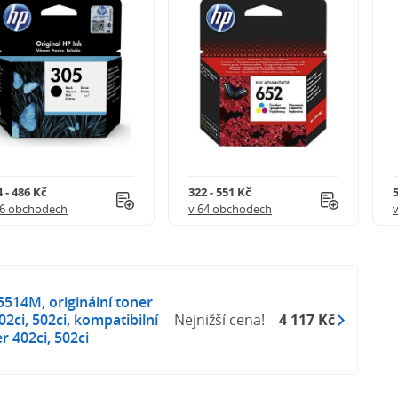
 - 486 Kč
322 - 551 Kč
5
56 obchodech
v 64 obchodech
514M, originální toner
02ci, 502ci, kompatibilní
Nejnižší cena!
4 117 Kč
r 402ci, 502ci