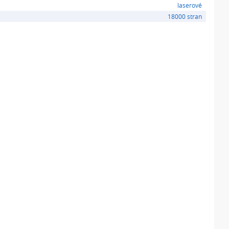
laserové
18000 stran