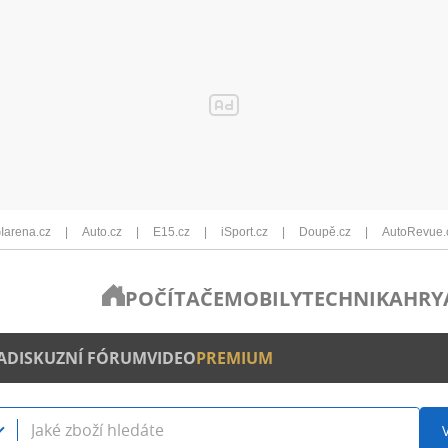
Iarena.cz
Auto.cz
E15.cz
iSport.cz
Doupě.cz
AutoRevue.
POČÍTAČE
MOBILY
TECHNIKA
HRY
A
DISKUZNÍ FÓRUM
VIDEO
PREMIUM