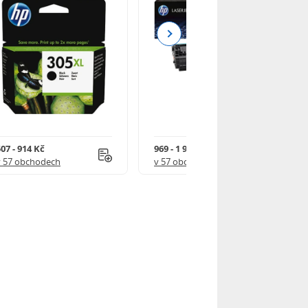
Next
07 - 914 Kč
969 - 1 918 Kč
v 57 obchodech
v 57 obchodech