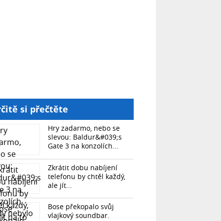
čitě si přečtěte
Hry zadarmo, nebo se
slevou: Baldur&#039;s
Gate 3 na konzolích...
Zkrátit dobu nabíjení
telefonu by chtěl každý,
ale jít...
Bose překopalo svůj
vlajkový soundbar.