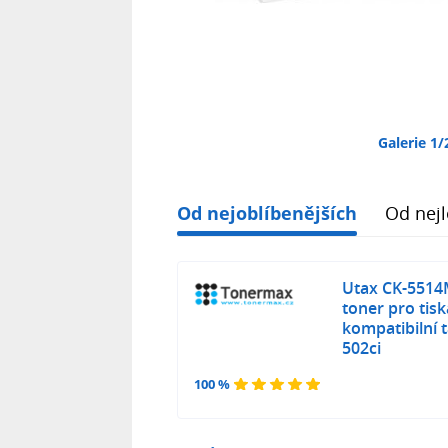
Galerie 1/
Od nejoblíbenějších
Od nejl
Utax CK-5514M
toner pro tisk
kompatibilní 
502ci
100 %