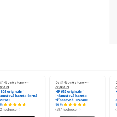
ší Náplně a tonery -
Další Náplně a tonery -
D
ginální
originální
o
 305 originální
HP 652 originální
koustová kazeta černá
inkoustová kazeta
M61AE
tříbarevná F6V24AE
 %
96 %
72 hodnocení)
(597 hodnocení)