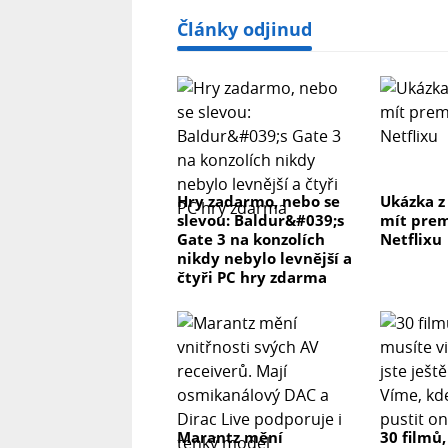
Články odjinud
Hry zadarmo, nebo se
Ukázka z
slevou: Baldur&#039;s
mít prem
Gate 3 na konzolích
Netflixu
nikdy nebylo levnější a
čtyři PC hry zdarma
Marantz mění
30 filmů