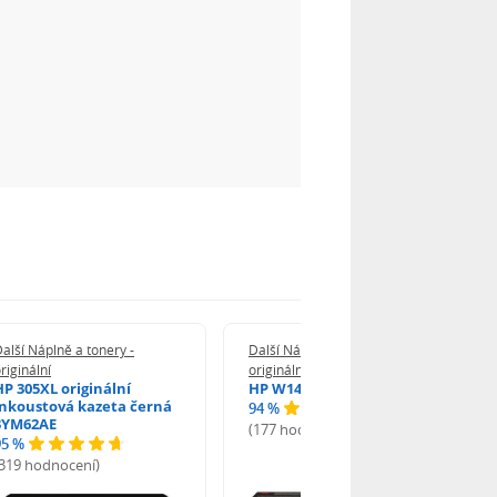
alší Náplně a tonery -
Další Náplně a tonery -
riginální
originální
HP 305XL originální
HP W1420A - originální
inkoustová kazeta černá
94 %
3YM62AE
(177 hodnocení)
95 %
(319 hodnocení)