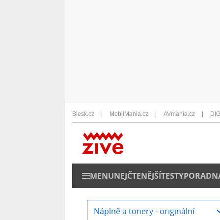
Blesk.cz
MobilMania.cz
AVmania.cz
DIG
MENU
NEJČTENĚJŠÍ
TESTY
PORADN
Náplně a tonery - originální