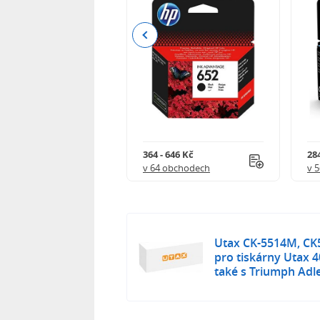
Previous
 901 Kč
364 - 646 Kč
284
 obchodech
v 64 obchodech
v 
Utax CK-5514M, CK5
pro tiskárny Utax 4
také s Triumph Adle