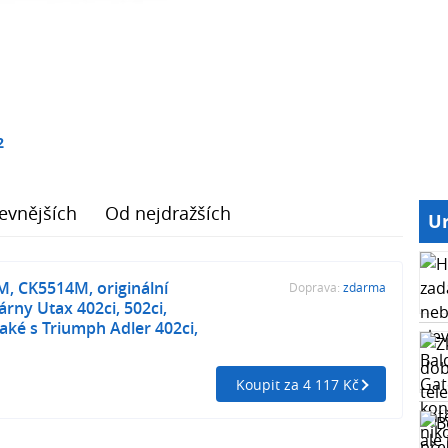
2
evnějších
Od nejdražších
Ur
, CK5514M, originální
Doprava:
zdarma
árny Utax 402ci, 502ci,
také s Triumph Adler 402ci,
Koupit za 4 117 Kč