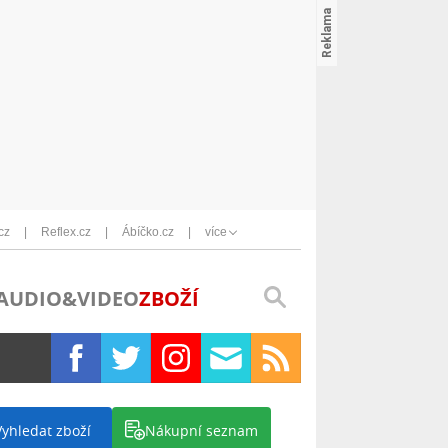
cz
Reflex.cz
Ábíčko.cz
více
AUDIO&VIDEO
ZBOŽÍ
Vyhledat zboží
Nákupní seznam