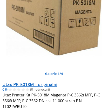
Galerie 1/4
Utax PK-5018M - originální
0 %
(0 hodnocení)
Utax Printer Kit PK-5018M Magenta P-C 3562i MFP, P-C
3566i MFP, P-C 3562 DN cca 11.000 stran P.N
1T02TWBUT0