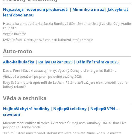
Nejčastější novoroční předsevzetí
Miminko a mráz
Jak vybírat
letní dovolenou
Hlasatelka a moderátorka Saskia Burešová (80) - Smrt manžela ji zdrtila! Co jí vrátilo
chuť žít?
Veggie Burritos
KVÍZ: Rafťáci. Otestujte své znalosti kultovní letní komedie
Auto-moto
Alko-kalkulačka
Rallye Dakar 2025
Dálniční známka 2025
Dacia, Ford i Suzuki zastavují linky. Vyschlý Dunaj drtí energetiku Balkánu
Vítězové a poražení po první polovině sezóny 2026
Jízdy Světa motorů opět míří do Letňan! Pátého září zažijete elektromobil, padne
loňský rekord?
Věda a technika
Nejlepší chytré hodinky
Nejlepší telefony
Nejlepší VPN –
srovnání
Marantz mění vnitřnosti svých AV receiverů. Mají osmikanálový DAC a Dirac Live
podporuje i tenký model
30 filmů, které musíte vidět, dokud jste ještě na světě. Víme, kde si je můžete