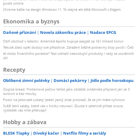
pustit online
Chrome kašle na design Windows 11. To stejné ale dělá Microsoft s Edgem
Ekonomika a byznys
Daňové přiznání
Novela zákoníku práce
Nadace EPCG
Obří obchod v letectví. Americké Apollo kupuje easyJet za 161 miliard korun
Tekuté zlato opět dostojí své přezdívce. Zdražení běžné potraviny brzy pocítí i Češi
AI místo finančního poradce? Test odhalil neexistující produkty i rady ze sociálních
sítí
Recepty
Oblíbené zimní polévky
Domácí pekárny
Jídlo podle horoskopu
Oopsie bread: Proteinové pečivo lehké jako obláček zvládnete připravit jen ze 3
surovin a bez mouky
Pozor na jedovaté cukety! Jeden jasný znak prozradí, že se jim máte vyhnout
Svěží letní saláty, které vás v horku neunaví: Zkuste k zelenině přidat ovoce,
výsledek vás mile překvapí!
Hobby a zábava
BLESK Tlapky
Divoký kačer
Netflix filmy a seriály