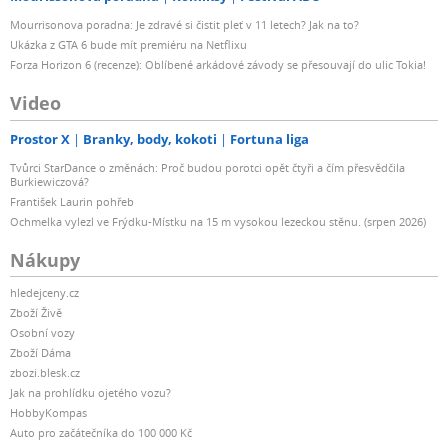
Mourrisonova poradna: Je zdravé si čistit pleť v 11 letech? Jak na to?
Ukázka z GTA 6 bude mít premiéru na Netflixu
Forza Horizon 6 (recenze): Oblíbené arkádové závody se přesouvají do ulic Tokia!
Video
Prostor X
Branky, body, kokoti
Fortuna liga
Tvůrci StarDance o změnách: Proč budou porotci opět čtyři a čím přesvědčila
Burkiewiczová?
František Laurin pohřeb
Ochmelka vylezl ve Frýdku-Místku na 15 m vysokou lezeckou stěnu. (srpen 2026)
Nákupy
hledejceny.cz
Zboží Živě
Osobní vozy
Zboží Dáma
zbozi.blesk.cz
Jak na prohlídku ojetého vozu?
HobbyKompas
Auto pro začátečníka do 100 000 Kč