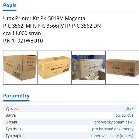
Popis
Utax Printer Kit PK-5018M Magenta
P-C 3562i MFP, P-C 3566i MFP, P-C 3562 DN
cca 11.000 stran
P.N 1T02TWBUT0
Parametry
Výrobce
Utax
Barva
purpurové
Určení
pro vysoký objem tisku
Typ tisku
pro barevné dokumenty
Typ náplně
tonerové kazety (tonery)