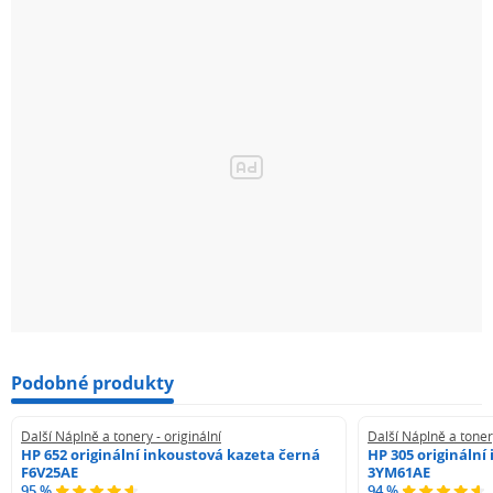
Podobné produkty
Další Náplně a tonery - originální
Další Náplně a tonery
HP 652 originální inkoustová kazeta černá
HP 305 originální
F6V25AE
3YM61AE
95 %
94 %