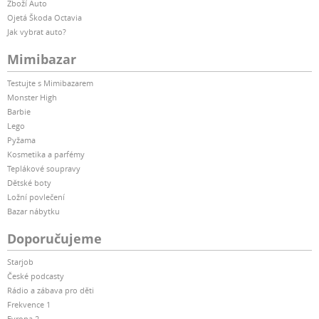
Zboží Auto
Ojetá Škoda Octavia
Jak vybrat auto?
Mimibazar
Testujte s Mimibazarem
Monster High
Barbie
Lego
Pyžama
Kosmetika a parfémy
Teplákové soupravy
Dětské boty
Ložní povlečení
Bazar nábytku
Doporučujeme
Starjob
České podcasty
Rádio a zábava pro děti
Frekvence 1
Evropa 2