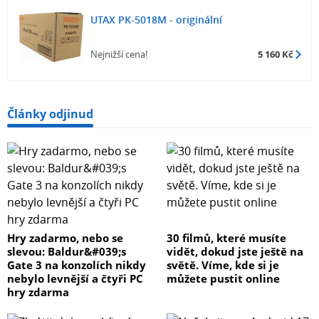
UTAX PK-5018M - originální
Nejnižší cena!
5 160 Kč
Články odjinud
Hry zadarmo, nebo se
30 filmů, které musíte
slevou: Baldur&#039;s
vidět, dokud jste ještě na
Gate 3 na konzolích nikdy
světě. Víme, kde si je
nebylo levnější a čtyři PC
můžete pustit online
hry zdarma