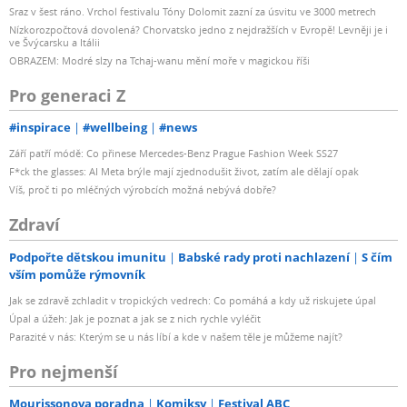
Sraz v šest ráno. Vrchol festivalu Tóny Dolomit zazní za úsvitu ve 3000 metrech
Nízkorozpočtová dovolená? Chorvatsko jedno z nejdražších v Evropě! Levněji je i
ve Švýcarsku a Itálii
OBRAZEM: Modré slzy na Tchaj-wanu mění moře v magickou říši
Pro generaci Z
#inspirace
#wellbeing
#news
Září patří módě: Co přinese Mercedes-Benz Prague Fashion Week SS27
F*ck the glasses: AI Meta brýle mají zjednodušit život, zatím ale dělají opak
Víš, proč ti po mléčných výrobcích možná nebývá dobře?
Zdraví
Podpořte dětskou imunitu
Babské rady proti nachlazení
S čím
vším pomůže rýmovník
Jak se zdravě zchladit v tropických vedrech: Co pomáhá a kdy už riskujete úpal
Úpal a úžeh: Jak je poznat a jak se z nich rychle vyléčit
Parazité v nás: Kterým se u nás líbí a kde v našem těle je můžeme najít?
Pro nejmenší
Mourissonova poradna
Komiksy
Festival ABC