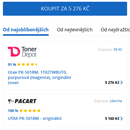
KOUPIT ZA 5 276 KČ
Od nejoblíbenějších
Od nejlevnějších
Od nejdražší
Doprava:
99 Kč
91 %
Utax PK-5018M, 1T02TWBUT0,
purpurová (magenta), originální
toner
5 276 Kč
Doprava:
zdarma
100 %
UTAX PK-5018M - originální
5 160 Kč