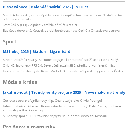
Blesk Vánoce
Kalendář svátků 2025
INFO.cz
Marek Adamczyk: Jsem z něj zklamaný. Klempíř si hraje na ministra. Nestačí se tak
tvářit, musí zamakat
Smrt Češky (†14) v Alpách: Zemřela při túře s rodiči
Babišova dovolená: Kousek od oblíbené destinace Čechů a Onassisova ostrova
Sport
MS hokej 2025
Biatlon
Liga mistrů
Střední záložníci Sparty: Sochůrek bojuje s konkurencí, udrží se na Letné Hollý?
ONLINE: Jablonec - RFS 0:0. Severočeši rozehráli 3. předkolo Konferenční ligy
Transfer za tři miliardy do Realu Madrid: Diomande měl před lety působit v Česku!
Móda a krása
Jak zhubnout
Trendy nehty pro jaro 2025
Nové make-up trendy
Gottova dcera zveřejnila nový klip: Charlotte je jako Olivie Rodrigo!
Televizní diváci, těšte se... Prima vytasila podzimní trumfy! Další Zrádci, oblíbené
kriminálky a žhavé novinky...
Milionový spor s DPP uzavřen? Nejvyšší soud odmítl dovolání Rencaru
Pro ženy a maminky