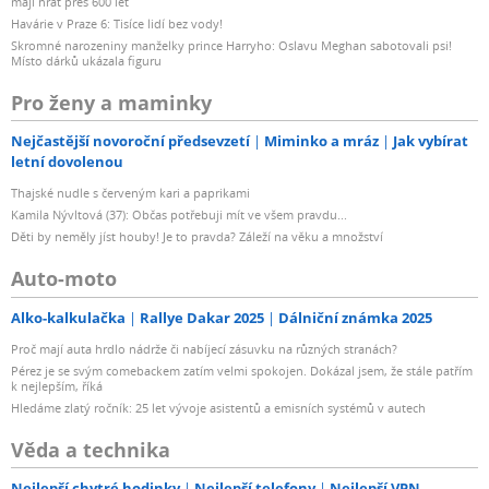
mají hrát přes 600 let
Havárie v Praze 6: Tisíce lidí bez vody!
Skromné narozeniny manželky prince Harryho: Oslavu Meghan sabotovali psi!
Místo dárků ukázala figuru
Pro ženy a maminky
Nejčastější novoroční předsevzetí
Miminko a mráz
Jak vybírat
letní dovolenou
Thajské nudle s červeným kari a paprikami
Kamila Nývltová (37): Občas potřebuji mít ve všem pravdu...
Děti by neměly jíst houby! Je to pravda? Záleží na věku a množství
Auto-moto
Alko-kalkulačka
Rallye Dakar 2025
Dálniční známka 2025
Proč mají auta hrdlo nádrže či nabíjecí zásuvku na různých stranách?
Pérez je se svým comebackem zatím velmi spokojen. Dokázal jsem, že stále patřím
k nejlepším, říká
Hledáme zlatý ročník: 25 let vývoje asistentů a emisních systémů v autech
Věda a technika
Nejlepší chytré hodinky
Nejlepší telefony
Nejlepší VPN –