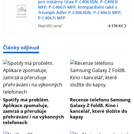
pro tiskárny Utax P-C4063DN, P-C4063i
MFP, P-C4067i MFP, kompatibilní také s
Triumph Adler P-C4063DN, P-C4063i MFP,
P-C4067i MFP
Nejnižší cena!
4 176 Kč
Články odjinud
Spotify má problém.
Recenze telefonu Samsung
Aplikace zpomaluje,
Galaxy Z Fold8. Kino i
zamrzá a přerušuje
kancelář, které složíte do
přehrávání i na výkonných
kapsy
telefonech