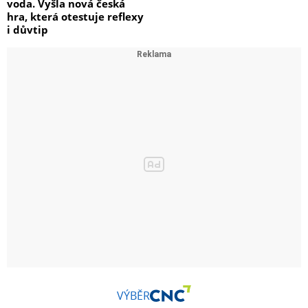
voda. Vyšla nová česká
hra, která otestuje reflexy
i důvtip
VÝBĚR