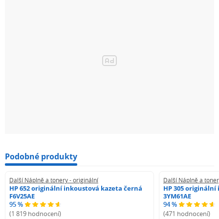
Podobné produkty
Další Náplně a tonery - originální
Další Náplně a tonery
HP 652 originální inkoustová kazeta černá
HP 305 originální
F6V25AE
3YM61AE
95 %
94 %
(1 819 hodnocení)
(471 hodnocení)