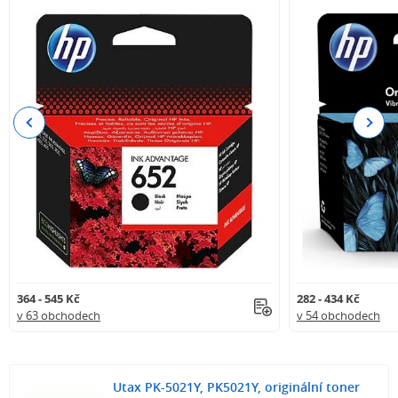
Previous
Next
364 - 545 Kč
282 - 434 Kč
v 63 obchodech
v 54 obchodech
Utax PK-5021Y, PK5021Y, originální toner