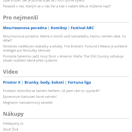
Úpal a úžeh: Jak je poznat a jak se z nich rychle vyléčit
Parazité v nás: Kterým se u nás líbí a kde v našem těle je můžeme najít?
Pro nejmenší
Mourissonova poradna
Komiksy
Festival ABC
Mourrisonova poradna: Máma si domů vodí kamarádku, kterou nemám ráda. Co
dělat?
Nintendo nedělá jen skákačky a arkády. Fire Emblem: Fortune's Weave je pořádná
strategie pro fanoušky tahovek
Pomozte Salierimu začít nový život v Americe. Mafia: The Old Country odhaluje
obsah rozšíření těsně před vydáním
Video
Prostor X
Branky, body, kokoti
Fortuna liga
Poslední sklenička se Samem Neillem: Už jsem vám to vyprávěl?
Epicentrum Kalousek Nové nahrání
Meghanin narozeninový taneček
Nákupy
hledejceny.cz
Zboží Živě