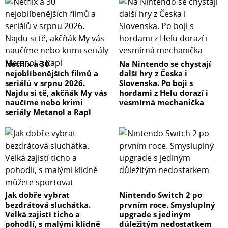
Netflix a 30
Na Nintendo se chystají
nejoblíbenějších filmů a
další hry z Česka i
seriálů v srpnu 2026.
Slovenska. Po boji s
Najdu si tě, akčňák My vás
hordami z Helu dorazí i
naučíme nebo krimi
vesmírná mechanička
seriály Metanol a Rapl
Jak dobře vybrat
Nintendo Switch 2 po
bezdrátová sluchátka.
prvním roce. Smysluplný
Velká zajistí ticho a
upgrade s jediným
pohodlí, s malými klidně
důležitým nedostatkem