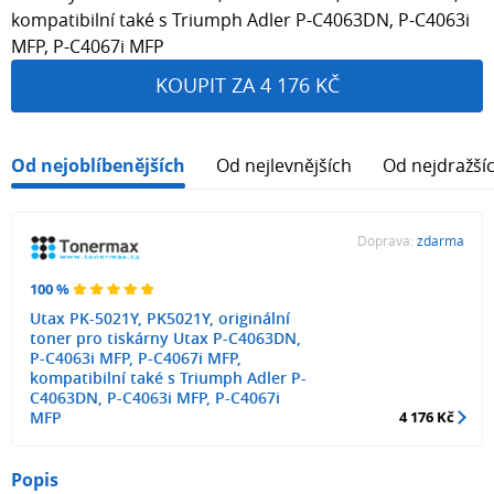
kompatibilní také s Triumph Adler P-C4063DN, P-C4063i
MFP, P-C4067i MFP
KOUPIT ZA 4 176 KČ
Od nejoblíbenějších
Od nejlevnějších
Od nejdražší
Doprava:
zdarma
100 %
Utax PK-5021Y, PK5021Y, originální
toner pro tiskárny Utax P-C4063DN,
P-C4063i MFP, P-C4067i MFP,
kompatibilní také s Triumph Adler P-
C4063DN, P-C4063i MFP, P-C4067i
MFP
4 176 Kč
Popis