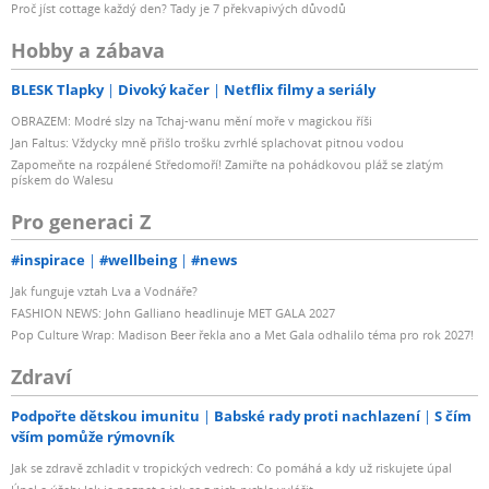
Proč jíst cottage každý den? Tady je 7 překvapivých důvodů
Hobby a zábava
BLESK Tlapky
Divoký kačer
Netflix filmy a seriály
OBRAZEM: Modré slzy na Tchaj-wanu mění moře v magickou říši
Jan Faltus: Vždycky mně přišlo trošku zvrhlé splachovat pitnou vodou
Zapomeňte na rozpálené Středomoří! Zamiřte na pohádkovou pláž se zlatým
pískem do Walesu
Pro generaci Z
#inspirace
#wellbeing
#news
Jak funguje vztah Lva a Vodnáře?
FASHION NEWS: John Galliano headlinuje MET GALA 2027
Pop Culture Wrap: Madison Beer řekla ano a Met Gala odhalilo téma pro rok 2027!
Zdraví
Podpořte dětskou imunitu
Babské rady proti nachlazení
S čím
vším pomůže rýmovník
Jak se zdravě zchladit v tropických vedrech: Co pomáhá a kdy už riskujete úpal