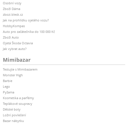
Osobní vozy
Zboží Dáma
zbozi.blesk.cz
Jak na prohlídku ojetého vozu?
HobbyKompas
Auto pro začátečníka do 100 000 Kč
Zboží Auto
Ojetá Škoda Octavia
Jak vybrat auto?
Mimibazar
Testujte s Mimibazarem
Monster High
Barbie
Lego
Pyžama
Kosmetika a parfémy
Teplákové soupravy
Dětské boty
Ložní povlečení
Bazar nábytku