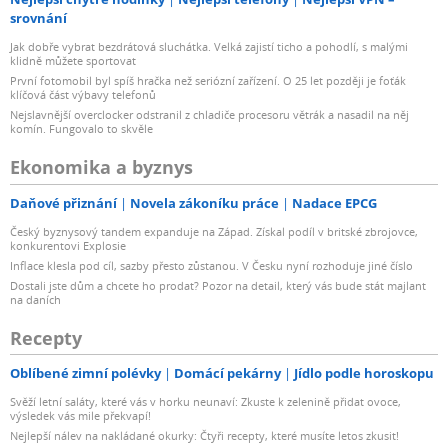
srovnání
Jak dobře vybrat bezdrátová sluchátka. Velká zajistí ticho a pohodlí, s malými
klidně můžete sportovat
První fotomobil byl spíš hračka než seriózní zařízení. O 25 let později je foťák
klíčová část výbavy telefonů
Nejslavnější overclocker odstranil z chladiče procesoru větrák a nasadil na něj
komín. Fungovalo to skvěle
Ekonomika a byznys
Daňové přiznání
Novela zákoníku práce
Nadace EPCG
Český byznysový tandem expanduje na Západ. Získal podíl v britské zbrojovce,
konkurentovi Explosie
Inflace klesla pod cíl, sazby přesto zůstanou. V Česku nyní rozhoduje jiné číslo
Dostali jste dům a chcete ho prodat? Pozor na detail, který vás bude stát majlant
na daních
Recepty
Oblíbené zimní polévky
Domácí pekárny
Jídlo podle horoskopu
Svěží letní saláty, které vás v horku neunaví: Zkuste k zelenině přidat ovoce,
výsledek vás mile překvapí!
Nejlepší nálev na nakládané okurky: Čtyři recepty, které musíte letos zkusit!