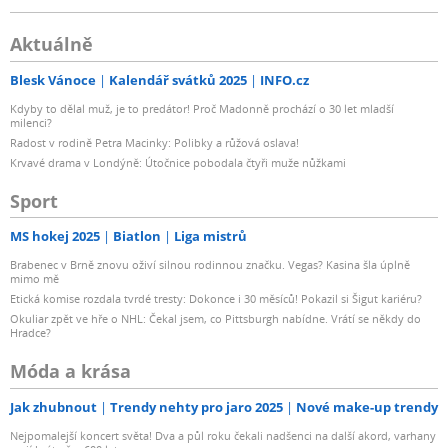
Aktuálně
Blesk Vánoce
Kalendář svátků 2025
INFO.cz
Kdyby to dělal muž, je to predátor! Proč Madonně prochází o 30 let mladší
milenci?
Radost v rodině Petra Macinky: Polibky a růžová oslava!
Krvavé drama v Londýně: Útočnice pobodala čtyři muže nůžkami
Sport
MS hokej 2025
Biatlon
Liga mistrů
Brabenec v Brně znovu oživí silnou rodinnou značku. Vegas? Kasina šla úplně
mimo mě
Etická komise rozdala tvrdé tresty: Dokonce i 30 měsíců! Pokazil si Šigut kariéru?
Okuliar zpět ve hře o NHL: Čekal jsem, co Pittsburgh nabídne. Vrátí se někdy do
Hradce?
Móda a krása
Jak zhubnout
Trendy nehty pro jaro 2025
Nové make-up trendy
Nejpomalejší koncert světa! Dva a půl roku čekali nadšenci na další akord, varhany