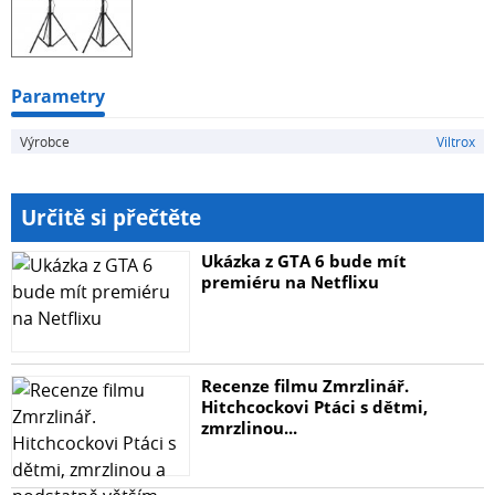
4) 2x Krytka čipu
5) 2x 2,6m stativ
Parametry
6) 2x 70cm LENSBOT rychloskládací softbox s voštinou
Výrobce
Viltrox
Určitě si přečtěte
Ukázka z GTA 6 bude mít
premiéru na Netflixu
Recenze filmu Zmrzlinář.
Hitchcockovi Ptáci s dětmi,
zmrzlinou...