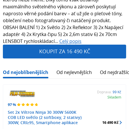
maximálního světelného výkonu a zároveň poskytují
naprosto věrné podání barev – ať už jde o pleťové tóny,
oblečení nebo fotografovaný či natáčený produkt.
OBSAH BALENÍ 1) 2x Světlo 2) 2x Reflektor 3) 2x Napájecí
adaptér 4) 2x Krytka čipu 5) 2x 2,6m stativ 6) 2x 70cm
LENSBOT rychloskládací...
Celý popis
KOUPIT ZA 16 490 KČ
Od nejoblíbenějších
Od nejlevnějších
Od nejdražší
Doprava:
99 Kč
Skladem
97 %
Set 2x Viltrox Ninja 30 300W 5600K
COB LED světlo (2 softboxy, 2 stativy)
300W, CRI≥95, Smartphone aplikace
16 490 Kč