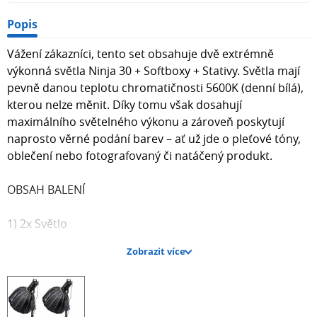
Popis
Vážení zákazníci, tento set obsahuje dvě extrémně
výkonná světla Ninja 30 + Softboxy + Stativy. Světla mají
pevně danou teplotu chromatičnosti 5600K (denní bílá),
kterou nelze měnit. Díky tomu však dosahují
maximálního světelného výkonu a zároveň poskytují
naprosto věrné podání barev – ať už jde o pleťové tóny,
oblečení nebo fotografovaný či natáčený produkt.
OBSAH BALENÍ
1) 2x Světlo
Zobrazit více
2) 2x Reflektor
3) 2x Napájecí adaptér