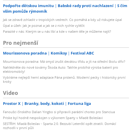
Podpořte dětskou imunitu
Babské rady proti nachlazení
S čím
vším pomůže rýmovník
Jak se zdravě zchladit v tropických vedrech: Co pomáhá a kdy už riskujete úpal
Úpal a úžeh: Jak je poznat a jak se z nich rychle vyléčit
Parazité v nás: Kterým se u nás líbí a kde v našem těle je můžeme najít?
Pro nejmenší
Mourissonova poradna
Komiksy
Festival ABC
Mourrisonova poradna: Má smysl zrušit devátou třídu a jít na střední školu dřív?
Nahlédněte do nové továrny Škoda Auto: Takhle probíhá výroba baterií pro
elektromobily!
Vybíráme nejlepší herní adaptace Pána prstenů. Moderní pecky i historicky první
kroky
Video
Prostor X
Branky, body, kokoti
Fortuna liga
Fanoušci čínského Dalian Yingbo si připravili parádní choreo pro Stanciua
Priske byl hodně nespokojen s výkonem Sparty v Mladé Boleslavi
SESTŘIH: Mladá Boleslav - Sparta 2:0. Bezzubí Letenští opět ztratili. Domácí
rozhodli v první půli