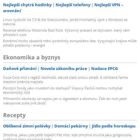
Nejlepší chytré hodinky
Nejlepší telefony
Nejlepší VPN –
srovnání
Linux vyskočil na 7,5 % dle Statcounteru. Jenže hromadný úprk z Windows se
nekoná
Recenze telefonu Motorola Razr Fold. Výkonný pracant se stylusem, který vám
přiroste k ruce
Extrémní horko zásadně mění podmínky evropského léta. Vysychající krajina může
zdražit potraviny i energie
Ekonomika a byznys
Daňové přiznání
Novela zákoníku práce
Nadace EPCG
Coca-Cola mizí z regálů obchodů, tekuté zlato znovu zdraží. A oblíbená farma
mezitím změnila majitele
Penzijní fondy jako investoři do startupů? Úspory Čechů mohou rozhýbat
ekonomický růst
Příhraniční obchody už nejsou jen o cigaretách a alkoholu. Češi do nich jezdí
nakupovat zcela jiné zboží
Recepty
Oblíbené zimní polévky
Domácí pekárny
Jídlo podle horoskopu
Zmrzlina, jakou jste ještě nejedli! Pět míst, kde zmrzlina chutná jako gorgonzola,
svíčková nebo krupicová kaše