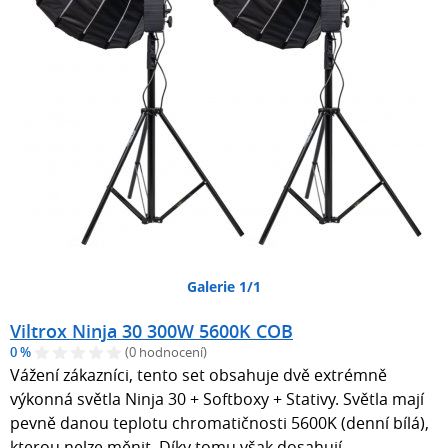
Galerie 1/1
Viltrox Ninja 30 300W 5600K COB
0 %
(0 hodnocení)
Vážení zákazníci, tento set obsahuje dvě extrémně
výkonná světla Ninja 30 + Softboxy + Stativy. Světla mají
pevně danou teplotu chromatičnosti 5600K (denní bílá),
kterou nelze měnit. Díky tomu však dosahují