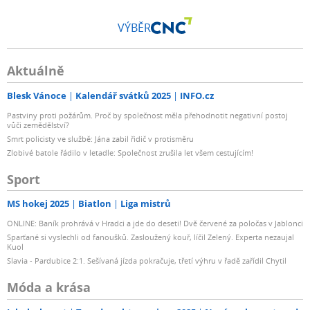
VÝBĚR
Aktuálně
Blesk Vánoce
Kalendář svátků 2025
INFO.cz
Pastviny proti požárům. Proč by společnost měla přehodnotit negativní postoj
vůči zemědělství?
Smrt policisty ve službě: Jána zabil řidič v protisměru
Zlobivé batole řádilo v letadle: Společnost zrušila let všem cestujícím!
Sport
MS hokej 2025
Biatlon
Liga mistrů
ONLINE: Baník prohrává v Hradci a jde do deseti! Dvě červené za poločas v Jablonci
Sparťané si vyslechli od fanoušků. Zasloužený kouř, líčil Zelený. Experta nezaujal
Kuol
Slavia - Pardubice 2:1. Sešívaná jízda pokračuje, třetí výhru v řadě zařídil Chytil
Móda a krása