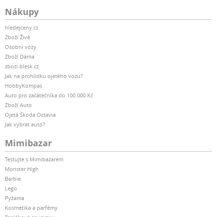
Nákupy
hledejceny.cz
Zboží Živě
Osobní vozy
Zboží Dáma
zbozi.blesk.cz
Jak na prohlídku ojetého vozu?
HobbyKompas
Auto pro začátečníka do 100 000 Kč
Zboží Auto
Ojetá Škoda Octavia
Jak vybrat auto?
Mimibazar
Testujte s Mimibazarem
Monster High
Barbie
Lego
Pyžama
Kosmetika a parfémy