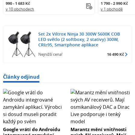
990 - 1 683 Kč
1 790 - 2 990 Kč
v 10 obchodech
v 1 obchodě
Set 2x Viltrox Ninja 30 300W 5600K COB
LED světlo (2 softboxy, 2 stativy) 300W,
CRI≥95, Smartphone aplikace
Nejnižší cena!
16 490 Kč
Články odjinud
Google vrátí do Androidu
Marantz mění vnitřnosti
integrované zamykání
svých AV receiverů. Mají