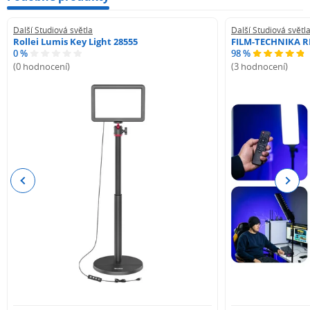
Další Studiová světla
Další Studiová světl
Rollei Lumis Key Light 28555
FILM-TECHNIKA R
0 %
98 %
(0 hodnocení)
(3 hodnocení)
Previous
Next