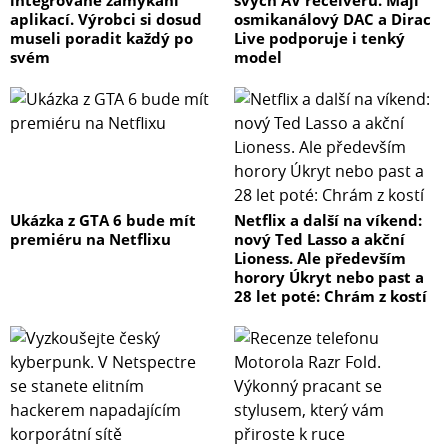
aplikací. Výrobci si dosud
osmikanálový DAC a Dirac
museli poradit každý po
Live podporuje i tenký
svém
model
Ukázka z GTA 6 bude mít
Netflix a další na víkend:
premiéru na Netflixu
nový Ted Lasso a akční
Lioness. Ale především
horory Úkryt nebo past a
28 let poté: Chrám z kostí