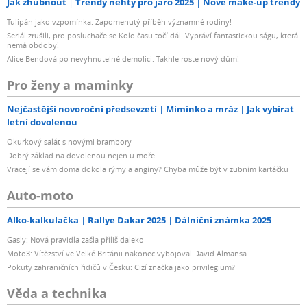
Jak zhubnout
Trendy nehty pro jaro 2025
Nové make-up trendy
Tulipán jako vzpomínka: Zapomenutý příběh významné rodiny!
Seriál zrušili, pro posluchače se Kolo času točí dál. Vypráví fantastickou ságu, která
nemá obdoby!
Alice Bendová po nevyhnutelné demolici: Takhle roste nový dům!
Pro ženy a maminky
Nejčastější novoroční předsevzetí
Miminko a mráz
Jak vybírat
letní dovolenou
Okurkový salát s novými brambory
Dobrý základ na dovolenou nejen u moře...
Vracejí se vám doma dokola rýmy a angíny? Chyba může být v zubním kartáčku
Auto-moto
Alko-kalkulačka
Rallye Dakar 2025
Dálniční známka 2025
Gasly: Nová pravidla zašla příliš daleko
Moto3: Vítězství ve Velké Británii nakonec vybojoval David Almansa
Pokuty zahraničních řidičů v Česku: Cizí značka jako privilegium?
Věda a technika