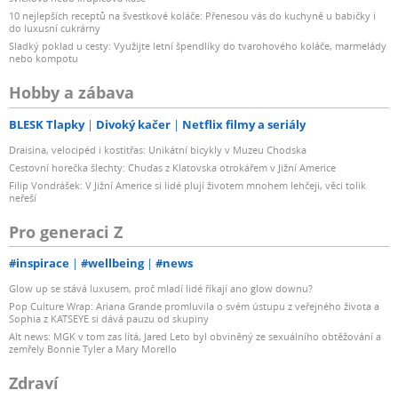
10 nejlepších receptů na švestkové koláče: Přenesou vás do kuchyně u babičky i
do luxusní cukrárny
Sladký poklad u cesty: Využijte letní špendlíky do tvarohového koláče, marmelády
nebo kompotu
Hobby a zábava
BLESK Tlapky
Divoký kačer
Netflix filmy a seriály
Draisina, velocipéd i kostitřas: Unikátní bicykly v Muzeu Chodska
Cestovní horečka šlechty: Chuďas z Klatovska otrokářem v Jižní Americe
Filip Vondrášek: V Jižní Americe si lidé plují životem mnohem lehčeji, věci tolik
neřeší
Pro generaci Z
#inspirace
#wellbeing
#news
Glow up se stává luxusem, proč mladí lidé říkají ano glow downu?
Pop Culture Wrap: Ariana Grande promluvila o svém ústupu z veřejného života a
Sophia z KATSEYE si dává pauzu od skupiny
Alt news: MGK v tom zas lítá, Jared Leto byl obviněný ze sexuálního obtěžování a
zemřely Bonnie Tyler a Mary Morello
Zdraví