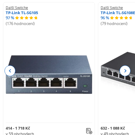
Další Switche
Další Switche
TP-Link TL-SG105
TP-Link TL-SG108E
97 %
96 %
(176 hodnocení)
(79 hodnocení)
Previous
Next
414 - 1 718 Kč
632 - 1 088 Kč
v 59 obchodech
v 49 obchodech