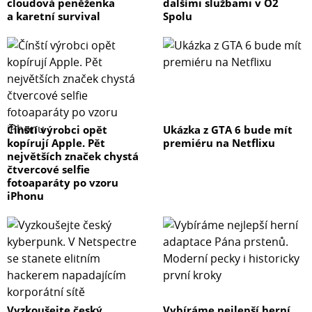
cloudová peněženka
dalšími službami v O2
a karetní survival
Spolu
Čínští výrobci opět
Ukázka z GTA 6 bude mít
kopírují Apple. Pět
premiéru na Netflixu
největších značek chystá
čtvercové selfie
fotoaparáty po vzoru
iPhonu
Vyzkoušejte český
Vybíráme nejlepší herní