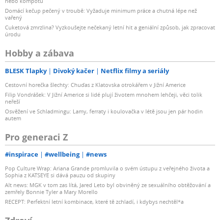
nebo kompotu
Domácí kečup pečený v troubě: Vyžaduje minimum práce a chutná lépe než
vařený
Cuketová zmrzlina? Vyzkoušejte nečekaný letní hit a geniální způsob, jak zpracovat
úrodu
Hobby a zábava
BLESK Tlapky
Divoký kačer
Netflix filmy a seriály
Cestovní horečka šlechty: Chuďas z Klatovska otrokářem v Jižní Americe
Filip Vondrášek: V Jižní Americe si lidé plují životem mnohem lehčeji, věci tolik
neřeší
Osvěžení ve Schladmingu: Lamy, ferraty i koulovačka v létě jsou jen pár hodin
autem
Pro generaci Z
#inspirace
#wellbeing
#news
Pop Culture Wrap: Ariana Grande promluvila o svém ústupu z veřejného života a
Sophia z KATSEYE si dává pauzu od skupiny
Alt news: MGK v tom zas lítá, Jared Leto byl obviněný ze sexuálního obtěžování a
zemřely Bonnie Tyler a Mary Morello
RECEPT: Perfektní letní kombinace, které tě zchladí, i kdybys nechtěl*a