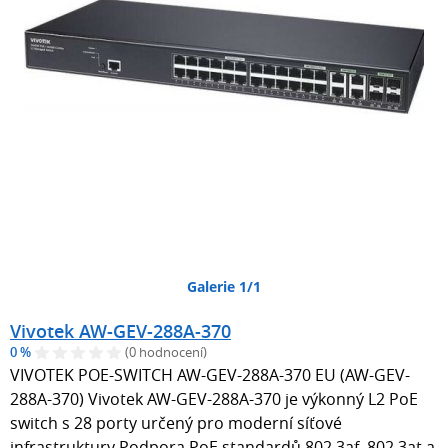
Galerie 1/1
Vivotek AW-GEV-288A-370
0 %
(0 hodnocení)
VIVOTEK POE-SWITCH AW-GEV-288A-370 EU (AW-GEV-
288A-370) Vivotek AW-GEV-288A-370 je výkonný L2 PoE
switch s 28 porty určený pro moderní síťové
infrastruktury Podpora PoE standardů 802.3af, 802.3at a