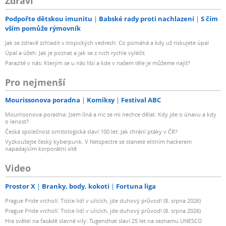
Zdraví
Podpořte dětskou imunitu
Babské rady proti nachlazení
S čím
vším pomůže rýmovník
Jak se zdravě zchladit v tropických vedrech: Co pomáhá a kdy už riskujete úpal
Úpal a úžeh: Jak je poznat a jak se z nich rychle vyléčit
Parazité v nás: Kterým se u nás líbí a kde v našem těle je můžeme najít?
Pro nejmenší
Mourissonova poradna
Komiksy
Festival ABC
Mourrisonova poradna: Jsem líná a nic se mi nechce dělat: Kdy jde o únavu a kdy
o lenost?
Česká společnost ornitologická slaví 100 let: Jak chrání ptáky v ČR?
Vyzkoušejte český kyberpunk. V Netspectre se stanete elitním hackerem
napadajícím korporátní sítě
Video
Prostor X
Branky, body, kokoti
Fortuna liga
Prague Pride vrcholí: Tisíce lidí v ulicích, jde duhový průvod! (8. srpna 2026)
Prague Pride vrcholí: Tisíce lidí v ulicích, jde duhový průvod! (8. srpna 2026)
Hra světel na fasádě slavné vily: Tugendhat slaví 25 let na seznamu UNESCO