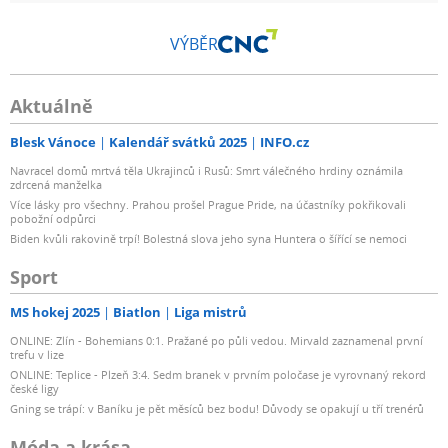
VÝBĚR
Aktuálně
Blesk Vánoce
Kalendář svátků 2025
INFO.cz
Navracel domů mrtvá těla Ukrajinců i Rusů: Smrt válečného hrdiny oznámila
zdrcená manželka
Více lásky pro všechny. Prahou prošel Prague Pride, na účastníky pokřikovali
pobožní odpůrci
Biden kvůli rakovině trpí! Bolestná slova jeho syna Huntera o šířící se nemoci
Sport
MS hokej 2025
Biatlon
Liga mistrů
ONLINE: Zlín - Bohemians 0:1. Pražané po půli vedou. Mirvald zaznamenal první
trefu v lize
ONLINE: Teplice - Plzeň 3:4. Sedm branek v prvním poločase je vyrovnaný rekord
české ligy
Gning se trápí: v Baníku je pět měsíců bez bodu! Důvody se opakují u tří trenérů
Móda a krása