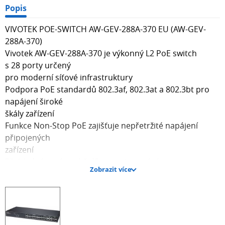
Popis
VIVOTEK POE-SWITCH AW-GEV-288A-370 EU (AW-GEV-
288A-370)
Vivotek AW-GEV-288A-370 je výkonný L2 PoE switch
s 28 porty určený
pro moderní síťové infrastruktury
Podpora PoE standardů 802.3af, 802.3at a 802.3bt pro
napájení široké
škály zařízení
Funkce Non-Stop PoE zajišťuje nepřetržité napájení
připojených
zařízení
Přehledná správa sítě díky monitorování provozu a
Zobrazit více
seznamu
zařízení
Podpora SFP modulů pro flexibilní rozšíření konektivity
Vhodný pro náročné síťové a podnikové aplikace