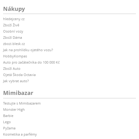
Nákupy
hledejceny.cz
Zboží Živě
Osobní vozy
Zboží Dáma
zbozi.blesk.cz
Jak na prohlídku ojetého vozu?
HobbyKompas
Auto pro začátečníka do 100 000 Kč
Zboží Auto
Ojetá Škoda Octavia
Jak vybrat auto?
Mimibazar
Testujte s Mimibazarem
Monster High
Barbie
Lego
Pyžama
Kosmetika a parfémy