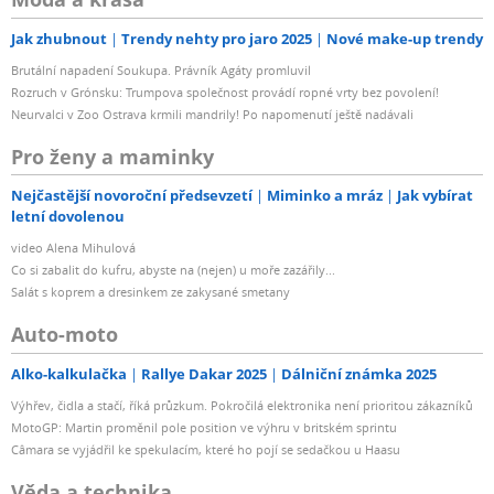
Jak zhubnout
Trendy nehty pro jaro 2025
Nové make-up trendy
Brutální napadení Soukupa. Právník Agáty promluvil
Rozruch v Grónsku: Trumpova společnost provádí ropné vrty bez povolení!
Neurvalci v Zoo Ostrava krmili mandrily! Po napomenutí ještě nadávali
Pro ženy a maminky
Nejčastější novoroční předsevzetí
Miminko a mráz
Jak vybírat
letní dovolenou
video Alena Mihulová
Co si zabalit do kufru, abyste na (nejen) u moře zazářily...
Salát s koprem a dresinkem ze zakysané smetany
Auto-moto
Alko-kalkulačka
Rallye Dakar 2025
Dálniční známka 2025
Výhřev, čidla a stačí, říká průzkum. Pokročilá elektronika není prioritou zákazníků
MotoGP: Martin proměnil pole position ve výhru v britském sprintu
Câmara se vyjádřil ke spekulacím, které ho pojí se sedačkou u Haasu
Věda a technika