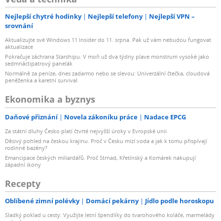
Nejlepší chytré hodinky
Nejlepší telefony
Nejlepší VPN –
srovnání
Aktualizujte své Windows 11 Insider do 11. srpna. Pak už vám nebudou fungovat
aktualizace
Pokračuje záchrana Starshipu. V moři už dva týdny plave monstrum vysoké jako
sedmnáctipatrový panelák
Normálně za peníze, dnes zadarmo nebo se slevou: Univerzální čtečka, cloudová
peněženka a karetní survival
Ekonomika a byznys
Daňové přiznání
Novela zákoníku práce
Nadace EPCG
Za státní dluhy Česko platí čtvrté nejvyšší úroky v Evropské unii
Děsivý pohled na českou krajinu. Proč v Česku mizí voda a jak k tomu přispívají
rodinné bazény?
Emancipace českých miliardářů. Proč Strnad, Křetínský a Komárek nakupují
západní ikony
Recepty
Oblíbené zimní polévky
Domácí pekárny
Jídlo podle horoskopu
Sladký poklad u cesty: Využijte letní špendlíky do tvarohového koláče, marmelády