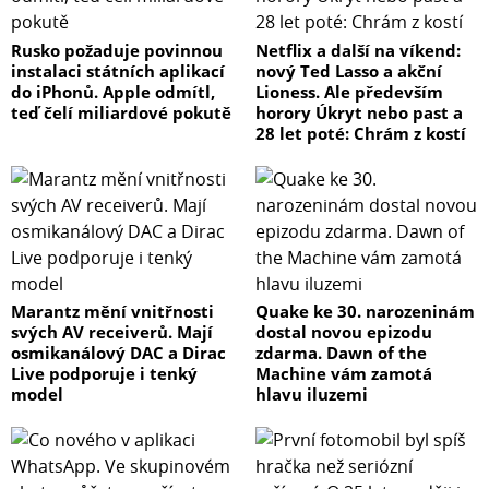
bílá
Rusko požaduje povinnou
Netflix a další na víkend:
Max. vzduchový výkon
instalaci státních aplikací
nový Ted Lasso a akční
do iPhonů. Apple odmítl,
Lioness. Ale především
250 m³/h
teď čelí miliardové pokutě
horory Úkryt nebo past a
28 let poté: Chrám z kostí
Hmotnost
3,1 kg
Rozměry čističky (š/h/v)
241 x 241 x 370 mm
Příkon
Marantz mění vnitřnosti
Quake ke 30. narozeninám
27 - 54 W
svých AV receiverů. Mají
dostal novou epizodu
osmikanálový DAC a Dirac
zdarma. Dawn of the
Live podporuje i tenký
Machine vám zamotá
Hlučnost
model
hlavu iluzemi
53,7 dB
Časovač
ano