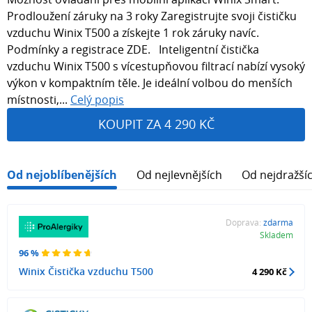
Prodloužení záruky na 3 roky Zaregistrujte svoji čističku
vzduchu Winix T500 a získejte 1 rok záruky navíc.
Podmínky a registrace ZDE. Inteligentní čistička
vzduchu Winix T500 s vícestupňovou filtrací nabízí vysoký
výkon v kompaktním těle. Je ideální volbou do menších
místnosti,...
Celý popis
KOUPIT ZA 4 290 KČ
Od nejoblíbenějších
Od nejlevnějších
Od nejdražší
Doprava:
zdarma
Skladem
96 %
Winix Čistička vzduchu T500
4 290 Kč