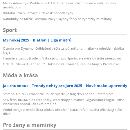
Marek Adamczyk: Problém na DAMU přetrvává. Všichni o něm vědí, jen moc
nevědí, co s ním
Brutální útok v Tanvaldu: Několik pobodaných
Nahotinky na Měsíci: Astronautovy Playboy fotky se vydražily za miliony
Sport
MS hokej 2025
Biatlon
Liga mistrů
Ostuda pro Dynamo. Odhlášení béčka za půl milionu, majitelka odmítla nabídku
kraje
Haraslín si zaslouží odejít. Výhra je to i pro Spartu, ale měla by ještě zareagovat
ONLINE: Slavia B - Třinec 3:2. Dukla hostí Kroměříž, Karviná hraje v Prostějově
Móda a krása
Jak zhubnout
Trendy nehty pro jaro 2025
Nové make-up trendy
Smrt na silnici v Letňanech: Policie vyšetřuje tragickou nehodu motorkáře
Sex, fetiš, BDSM, ale i přednášky, workshopy a market. Organizátor Prague Fetish
Weekendu popsal, jak akce probíhá
Vodní zdroje a zemědělská půda v ohrožení: Katastrofální sucha přicházejí stále
dříve
Pro ženy a maminky