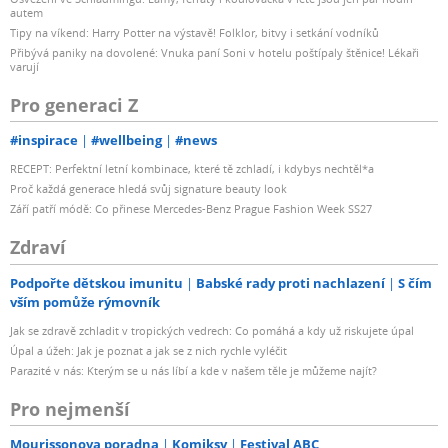
autem
Tipy na víkend: Harry Potter na výstavě! Folklor, bitvy i setkání vodníků
Přibývá paniky na dovolené: Vnuka paní Soni v hotelu poštípaly štěnice! Lékaři
varují
Pro generaci Z
#inspirace
#wellbeing
#news
RECEPT: Perfektní letní kombinace, které tě zchladí, i kdybys nechtěl*a
Proč každá generace hledá svůj signature beauty look
Září patří módě: Co přinese Mercedes-Benz Prague Fashion Week SS27
Zdraví
Podpořte dětskou imunitu
Babské rady proti nachlazení
S čím
vším pomůže rýmovník
Jak se zdravě zchladit v tropických vedrech: Co pomáhá a kdy už riskujete úpal
Úpal a úžeh: Jak je poznat a jak se z nich rychle vyléčit
Parazité v nás: Kterým se u nás líbí a kde v našem těle je můžeme najít?
Pro nejmenší
Mourissonova poradna
Komiksy
Festival ABC