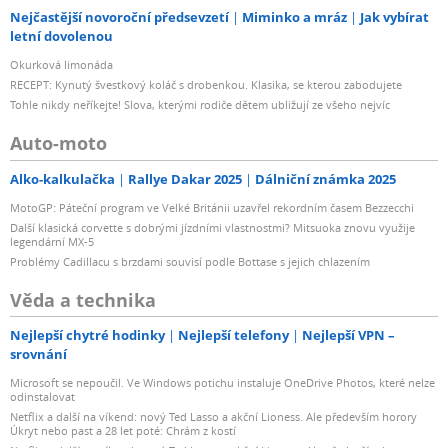
Nejčastější novoroční předsevzetí
Miminko a mráz
Jak vybírat
letní dovolenou
Okurková limonáda
RECEPT: Kynutý švestkový koláč s drobenkou. Klasika, se kterou zabodujete
Tohle nikdy neříkejte! Slova, kterými rodiče dětem ubližují ze všeho nejvíc
Auto-moto
Alko-kalkulačka
Rallye Dakar 2025
Dálniční známka 2025
MotoGP: Páteční program ve Velké Británii uzavřel rekordním časem Bezzecchi
Další klasická corvette s dobrými jízdními vlastnostmi? Mitsuoka znovu využije
legendární MX-5
Problémy Cadillacu s brzdami souvisí podle Bottase s jejich chlazením
Věda a technika
Nejlepší chytré hodinky
Nejlepší telefony
Nejlepší VPN –
srovnání
Microsoft se nepoučil. Ve Windows potichu instaluje OneDrive Photos, které nelze
odinstalovat
Netflix a další na víkend: nový Ted Lasso a akční Lioness. Ale především horory
Úkryt nebo past a 28 let poté: Chrám z kostí