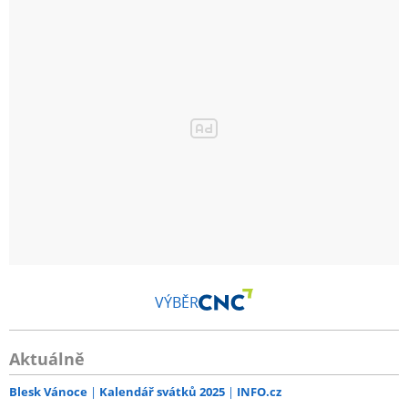
Počet stupňů výkonu
3
Senzor plynů a pachů
ne
Prachový senzor
ano
Max. velikost místnosti
50 m²
VÝBĚR
Aktuálně
Blesk Vánoce
Kalendář svátků 2025
INFO.cz