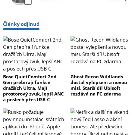
- ECARF – tuto certifikaci získávají pouze výrobky, které
splňují přísná kritéria účinnosti a jsou tedy vhodné pro
lidi trpící alergiemi. Jedním z požadavků je i přísné
kritérium týkající se produkce ozonu.
Články odjinud
- Allergy UK – tento certifikát udělený The British Allergy
foundation deklaruje, že produkt byl testován v nezávislé
laboratoři s prokázáním účinnosti na odstranění či
snížení alergenů.
Obsah balení
Bose QuietComfort 2nd
Ghost Recon Wildlands
Gen přebírají funkce
dostal vylepšení a novou
dražších Ultra. Mají
misi. Starší díl Ubisoft
čistička vzduchu Winix T500, kombinovaný filtr Winix O,
prostorový zvuk, lepší ANC
rozdává na PC zdarma
návod k obsluze
a poslech přes USB-C
Model
WINIX T500 WiFi
Barva