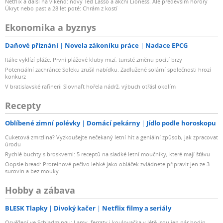
Netflix a další na víkend: nový Ted Lasso a akční Lioness. Ale především horory
Úkryt nebo past a 28 let poté: Chrám z kostí
Ekonomika a byznys
Daňové přiznání
Novela zákoníku práce
Nadace EPCG
Itálie vyklízí pláže. První plážové kluby mizí, turisté změnu pocítí brzy
Potenciální zachránce Soleku zrušil nabídku. Zadlužené solární společnosti hrozí
konkurz
V bratislavské rafinerii Slovnaft hořela nádrž, výbuch otřásl okolím
Recepty
Oblíbené zimní polévky
Domácí pekárny
Jídlo podle horoskopu
Cuketová zmrzlina? Vyzkoušejte nečekaný letní hit a geniální způsob, jak zpracovat
úrodu
Rychlé buchty s broskvemi: 5 receptů na sladké letní moučníky, které mají šťávu
Oopsie bread: Proteinové pečivo lehké jako obláček zvládnete připravit jen ze 3
surovin a bez mouky
Hobby a zábava
BLESK Tlapky
Divoký kačer
Netflix filmy a seriály
Osvěžení ve Schladmingu: Lamy, ferraty i koulovačka v létě jsou jen pár hodin