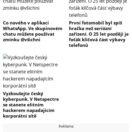
Noční režim
ano
Co nového v aplikaci
První fotomobil byl spíš
WhatsApp. Ve skupinovém
hračka než seriózní
chatu můžete používat
zařízení. O 25 let později je
Dálkové ovládání
zmínku @všichni
foťák klíčová část výbavy
ne
telefonů
Ovládání přes mobilní aplikaci
ano
Automatická regulace
ano
Vyzkoušejte český
Indikátor výměny filtru
kyberpunk. V Netspectre
se stanete elitním
ano
hackerem napadajícím
korporátní sítě
Ionizátor
ano