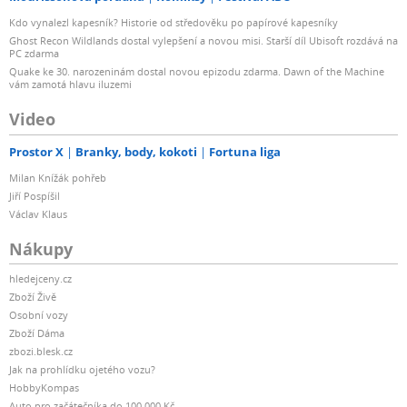
Kdo vynalezl kapesník? Historie od středověku po papírové kapesníky
Ghost Recon Wildlands dostal vylepšení a novou misi. Starší díl Ubisoft rozdává na
PC zdarma
Quake ke 30. narozeninám dostal novou epizodu zdarma. Dawn of the Machine
vám zamotá hlavu iluzemi
Video
Prostor X
Branky, body, kokoti
Fortuna liga
Milan Knížák pohřeb
Jiří Pospíšil
Václav Klaus
Nákupy
hledejceny.cz
Zboží Živě
Osobní vozy
Zboží Dáma
zbozi.blesk.cz
Jak na prohlídku ojetého vozu?
HobbyKompas
Auto pro začátečníka do 100 000 Kč