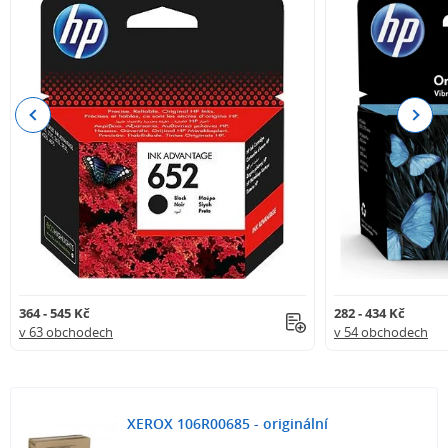
Previous
Next
364 - 545 Kč
282 - 434 Kč
v 63 obchodech
v 54 obchodech
XEROX 106R00685 - originální