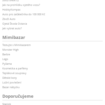
zbozi.blesk.cz
Jak na prohlídku ojetého vozu?
HobbyKompas
Auto pro začátečníka do 100 000 Kč
Zboží Auto
Ojetá Škoda Octavia
Jak vybrat auto?
Mimibazar
Testujte s Mimibazarem
Monster High
Barbie
Lego
Pyžama
Kosmetika a parfémy
Teplákové soupravy
Dětské boty
Ložní povlečení
Bazar nábytku
Doporučujeme
Starjob