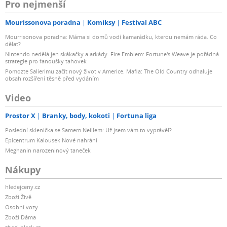
Pro nejmenší
Mourissonova poradna
Komiksy
Festival ABC
Mourrisonova poradna: Máma si domů vodí kamarádku, kterou nemám ráda. Co
dělat?
Nintendo nedělá jen skákačky a arkády. Fire Emblem: Fortune's Weave je pořádná
strategie pro fanoušky tahovek
Pomozte Salierimu začít nový život v Americe. Mafia: The Old Country odhaluje
obsah rozšíření těsně před vydáním
Video
Prostor X
Branky, body, kokoti
Fortuna liga
Poslední sklenička se Samem Neillem: Už jsem vám to vyprávěl?
Epicentrum Kalousek Nové nahrání
Meghanin narozeninový taneček
Nákupy
hledejceny.cz
Zboží Živě
Osobní vozy
Zboží Dáma