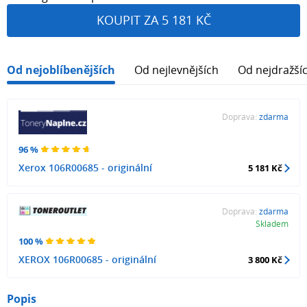
KOUPIT ZA 5 181 KČ
Od nejoblíbenějších
Od nejlevnějších
Od nejdražší
Doprava:
zdarma
96 %
Xerox 106R00685 - originální
5 181 Kč
Doprava:
zdarma
Skladem
100 %
XEROX 106R00685 - originální
3 800 Kč
Popis