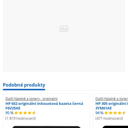
Podobné produkty
Další Náplně a tonery - originální
Další Náplně a tonery
HP 652 originální inkoustová kazeta černá
HP 305 originální
F6V25AE
3YM61AE
95 %
94 %
(1 819 hodnocení)
(471 hodnocení)