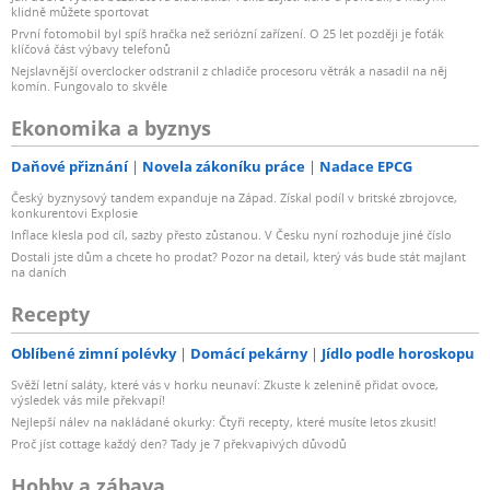
klidně můžete sportovat
První fotomobil byl spíš hračka než seriózní zařízení. O 25 let později je foťák
klíčová část výbavy telefonů
Nejslavnější overclocker odstranil z chladiče procesoru větrák a nasadil na něj
komín. Fungovalo to skvěle
Ekonomika a byznys
Daňové přiznání
Novela zákoníku práce
Nadace EPCG
Český byznysový tandem expanduje na Západ. Získal podíl v britské zbrojovce,
konkurentovi Explosie
Inflace klesla pod cíl, sazby přesto zůstanou. V Česku nyní rozhoduje jiné číslo
Dostali jste dům a chcete ho prodat? Pozor na detail, který vás bude stát majlant
na daních
Recepty
Oblíbené zimní polévky
Domácí pekárny
Jídlo podle horoskopu
Svěží letní saláty, které vás v horku neunaví: Zkuste k zelenině přidat ovoce,
výsledek vás mile překvapí!
Nejlepší nálev na nakládané okurky: Čtyři recepty, které musíte letos zkusit!
Proč jíst cottage každý den? Tady je 7 překvapivých důvodů
Hobby a zábava