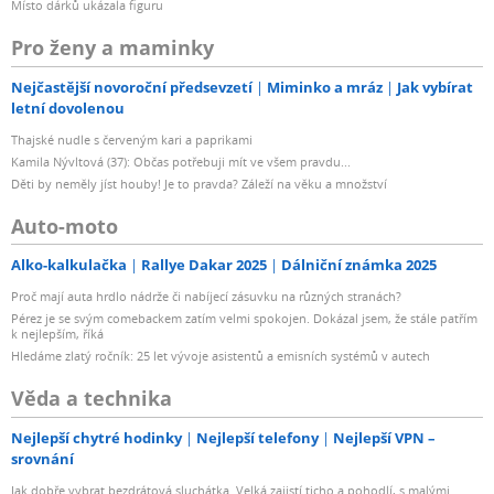
Místo dárků ukázala figuru
Pro ženy a maminky
Nejčastější novoroční předsevzetí
Miminko a mráz
Jak vybírat
letní dovolenou
Thajské nudle s červeným kari a paprikami
Kamila Nývltová (37): Občas potřebuji mít ve všem pravdu...
Děti by neměly jíst houby! Je to pravda? Záleží na věku a množství
Auto-moto
Alko-kalkulačka
Rallye Dakar 2025
Dálniční známka 2025
Proč mají auta hrdlo nádrže či nabíjecí zásuvku na různých stranách?
Pérez je se svým comebackem zatím velmi spokojen. Dokázal jsem, že stále patřím
k nejlepším, říká
Hledáme zlatý ročník: 25 let vývoje asistentů a emisních systémů v autech
Věda a technika
Nejlepší chytré hodinky
Nejlepší telefony
Nejlepší VPN –
srovnání
Jak dobře vybrat bezdrátová sluchátka. Velká zajistí ticho a pohodlí, s malými