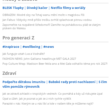
BLESK Tlapky
Divoký kačer
Netflix filmy a seriály
OBRAZEM: Modré slzy na Tchaj-wanu mění moře v magickou říši
Jan Faltus: Vždycky mně přišlo trošku zvrhlé splachovat pitnou vodou
Zapomeňte na rozpálené Středomoří! Zamiřte na pohádkovou pláž se zlatým
pískem do Walesu
Pro generaci Z
#inspirace
#wellbeing
#news
Jak funguje vztah Lva a Vodnáře?
FASHION NEWS: John Galliano headlinuje MET GALA 2027
Pop Culture Wrap: Madison Beer řekla ano a Met Gala odhalilo téma pro rok 2027!
Zdraví
Podpořte dětskou imunitu
Babské rady proti nachlazení
S čím
vším pomůže rýmovník
Jak se zdravě zchladit v tropických vedrech: Co pomáhá a kdy už riskujete úpal
Úpal a úžeh: Jak je poznat a jak se z nich rychle vyléčit
Parazité v nás: Kterým se u nás líbí a kde v našem těle je můžeme najít?