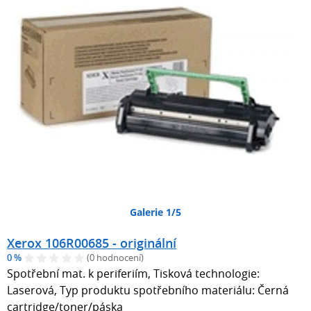
Galerie 1/5
Xerox 106R00685 - originální
0 %
(0 hodnocení)
Spotřební mat. k periferiím, Tisková technologie:
Laserová, Typ produktu spotřebního materiálu: Černá
cartridge/toner/páska