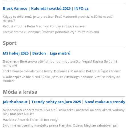
Blesk Vánoce
Kalendář svátků 2025
INFO.cz
Kdyby to dělal muž, je to predátor! Proč Madonně prochází o 30 let mladší
milenci?
Radost v rodině Petra Macinky: Polibky a růžová oslava!
Krvavé drama v Londýně: Útočnice pobodala čtyři muže nůžkami
Sport
MS hokej 2025
Biatlon
Liga mistrů
Brabenec v Brně znovu oživí silnou rodinnou značku. Vegas? Kasina šla úplně
mimo mě
Etická komise rozdala tvrdé tresty: Dokonce i 30 měsíců! Pokazil si Šigut kariéru?
Okuliar zpět ve hře o NHL: Čekal jsem, co Pittsburgh nabídne. Vrátí se někdy do
Hradce?
Móda a krása
Jak zhubnout
Trendy nehty pro jaro 2025
Nové make-up trendy
Nejpomalejší koncert světa! Dva a půl roku čekali nadšenci na další akord, varhany
mají hrát přes 600 let
Havárie v Praze 6: Tisíce lidí bez vody!
Skromné narozeniny manželky prince Harryho: Oslavu Meghan sabotovali psi!