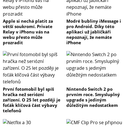
Apple si nechá platit za
Modré bubliny iMessage i
větší soukromí. Private
pro Android. Díky této
Relay v iPhonu vás na
aplikaci už jablíčkáři
webu přesto může
nepoznají, že nemáte
prozradit
iPhone
První fotomobil byl spíš
Nintendo Switch 2 po
hračka než seriózní
prvním roce. Smysluplný
zařízení. O 25 let později je
upgrade s jediným
foťák klíčová část výbavy
důležitým nedostatkem
telefonů