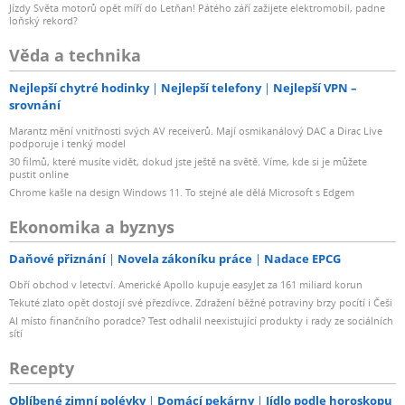
Jízdy Světa motorů opět míří do Letňan! Pátého září zažijete elektromobil, padne
loňský rekord?
Věda a technika
Nejlepší chytré hodinky
Nejlepší telefony
Nejlepší VPN –
srovnání
Marantz mění vnitřnosti svých AV receiverů. Mají osmikanálový DAC a Dirac Live
podporuje i tenký model
30 filmů, které musíte vidět, dokud jste ještě na světě. Víme, kde si je můžete
pustit online
Chrome kašle na design Windows 11. To stejné ale dělá Microsoft s Edgem
Ekonomika a byznys
Daňové přiznání
Novela zákoníku práce
Nadace EPCG
Obří obchod v letectví. Americké Apollo kupuje easyJet za 161 miliard korun
Tekuté zlato opět dostojí své přezdívce. Zdražení běžné potraviny brzy pocítí i Češi
AI místo finančního poradce? Test odhalil neexistující produkty i rady ze sociálních
sítí
Recepty
Oblíbené zimní polévky
Domácí pekárny
Jídlo podle horoskopu