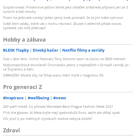
Oopsie bread: Proteinové pečivo lehké jako obláček zvládnete připravit jen ze 3
surovin a bez mouky
Pozor na jedovaté cukety! Jeden jasný znak prozradí, že se jim máte vyhnout
Svěží letní saláty, které vás v horku neunaví: Zkuste k zelenině přidat ovoce,
výsledek vás mile překvapí!
Hobby a zábava
BLESK Tlapky
Divoký kačer
Netflix filmy a seriály
Sraz v šest ráno. Vrchol festivalu Tóny Dolomit zazní za úsvitu ve 3000 metrech
Nízkorozpočtová dovolená? Chorvatsko jedno z nejdražších v Evropě! Levněji je i
ve Švýcarsku a Itálii
OBRAZEM: Modré slzy na Tchaj-wanu mění moře v magickou říši
Pro generaci Z
#inspirace
#wellbeing
#news
Září patří módě: Co přinese Mercedes-Benz Prague Fashion Week SS27
F*ck the glasses: AI Meta brýle mají zjednodušit život, zatím ale dělají opak
Víš, proč ti po mléčných výrobcích možná nebývá dobře?
Zdraví