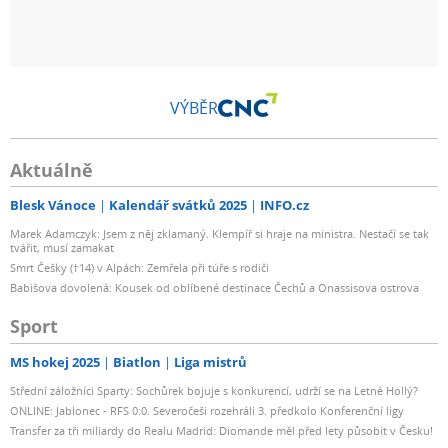
VÝBĚR
Aktuálně
Blesk Vánoce
Kalendář svátků 2025
INFO.cz
Marek Adamczyk: Jsem z něj zklamaný. Klempíř si hraje na ministra. Nestačí se tak
tvářit, musí zamakat
Smrt Češky (†14) v Alpách: Zemřela při túře s rodiči
Babišova dovolená: Kousek od oblíbené destinace Čechů a Onassisova ostrova
Sport
MS hokej 2025
Biatlon
Liga mistrů
Střední záložníci Sparty: Sochůrek bojuje s konkurencí, udrží se na Letné Hollý?
ONLINE: Jablonec - RFS 0:0. Severočeši rozehráli 3. předkolo Konferenční ligy
Transfer za tři miliardy do Realu Madrid: Diomande měl před lety působit v Česku!