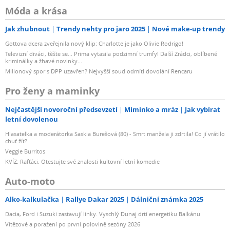
Móda a krása
Jak zhubnout
Trendy nehty pro jaro 2025
Nové make-up trendy
Gottova dcera zveřejnila nový klip: Charlotte je jako Olivie Rodrigo!
Televizní diváci, těšte se... Prima vytasila podzimní trumfy! Další Zrádci, oblíbené
kriminálky a žhavé novinky...
Milionový spor s DPP uzavřen? Nejvyšší soud odmítl dovolání Rencaru
Pro ženy a maminky
Nejčastější novoroční předsevzetí
Miminko a mráz
Jak vybírat
letní dovolenou
Hlasatelka a moderátorka Saskia Burešová (80) - Smrt manžela ji zdrtila! Co jí vrátilo
chuť žít?
Veggie Burritos
KVÍZ: Rafťáci. Otestujte své znalosti kultovní letní komedie
Auto-moto
Alko-kalkulačka
Rallye Dakar 2025
Dálniční známka 2025
Dacia, Ford i Suzuki zastavují linky. Vyschlý Dunaj drtí energetiku Balkánu
Vítězové a poražení po první polovině sezóny 2026