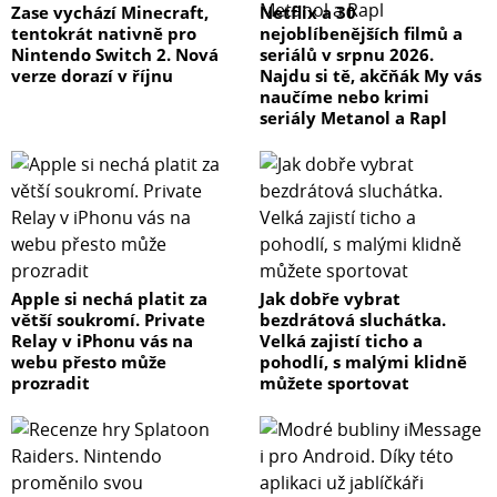
Zase vychází Minecraft,
Netflix a 30
tentokrát nativně pro
nejoblíbenějších filmů a
Nintendo Switch 2. Nová
seriálů v srpnu 2026.
verze dorazí v říjnu
Najdu si tě, akčňák My vás
naučíme nebo krimi
seriály Metanol a Rapl
Apple si nechá platit za
Jak dobře vybrat
větší soukromí. Private
bezdrátová sluchátka.
Relay v iPhonu vás na
Velká zajistí ticho a
webu přesto může
pohodlí, s malými klidně
prozradit
můžete sportovat