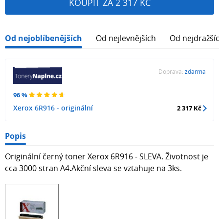
KOUPIT ZA 2 317 KČ
Od nejoblíbenějších
Od nejlevnějších
Od nejdražší
Doprava:
zdarma
96 %
Xerox 6R916 - originální
2 317 Kč
Popis
Originální černý toner Xerox 6R916 - SLEVA. Životnost je
cca 3000 stran A4.Akční sleva se vztahuje na 3ks.