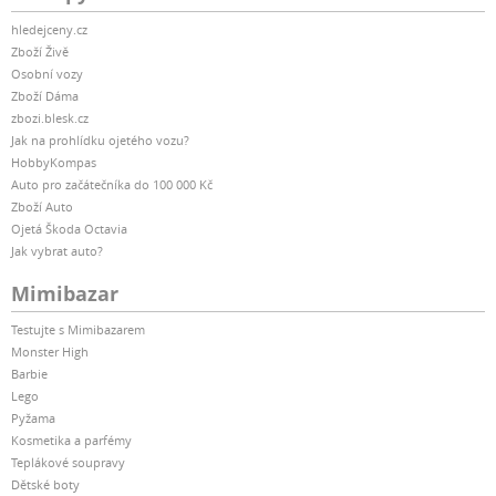
hledejceny.cz
Zboží Živě
Osobní vozy
Zboží Dáma
zbozi.blesk.cz
Jak na prohlídku ojetého vozu?
HobbyKompas
Auto pro začátečníka do 100 000 Kč
Zboží Auto
Ojetá Škoda Octavia
Jak vybrat auto?
Mimibazar
Testujte s Mimibazarem
Monster High
Barbie
Lego
Pyžama
Kosmetika a parfémy
Teplákové soupravy
Dětské boty