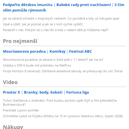
Podpořte dětskou imunitu
Babské rady proti nachlazení
S čím
vším pomůže rýmovník
Jak se zdravě zchladit v tropických vedrech: Co pomáhá a kdy už riskujete úpal
Úpal a úžeh: Jak je poznat a jak se z nich rychle vyléčit
Parazité v nás: Kterým se u nás líbí a kde v našem těle je můžeme najít?
Pro nejmenší
Mourissonova poradna
Komiksy
Festival ABC
Mourrisonova poradna: Je zdravé si čistit pleť v 11 letech? Jak na to?
Ukázka z GTA 6 bude mít premiéru na Netflixu
Forza Horizon 6 (recenze): Oblíbené arkádové závody se přesouvají do ulic Tokia!
Video
Prostor X
Branky, body, kokoti
Fortuna liga
Tvůrci StarDance o změnách: Proč budou porotci opět čtyři a čím přesvědčila
Burkiewiczová?
František Laurin pohřeb
Ochmelka vylezl ve Frýdku-Místku na 15 m vysokou lezeckou stěnu. (srpen 2026)
Nákupy