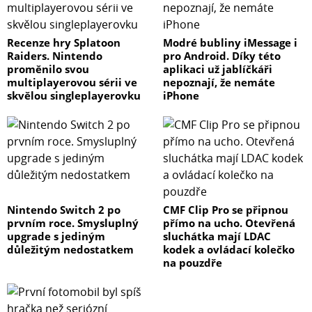
Recenze hry Splatoon
Modré bubliny iMessage i
Raiders. Nintendo
pro Android. Díky této
proměnilo svou
aplikaci už jablíčkáři
multiplayerovou sérii ve
nepoznají, že nemáte
skvělou singleplayerovku
iPhone
Nintendo Switch 2 po
CMF Clip Pro se připnou
prvním roce. Smysluplný
přímo na ucho. Otevřená
upgrade s jediným
sluchátka mají LDAC
důležitým nedostatkem
kodek a ovládací kolečko
na pouzdře