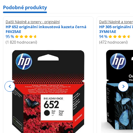
Podobné produkty
Další Náplně a tonery - originální
Další Náplně a tonery
HP 652 originální inkoustová kazeta černá
HP 305 originální
F6V25AE
3YM61AE
95 %
94 %
(1 820 hodnocení)
(472 hodnocení)
Previous
Next