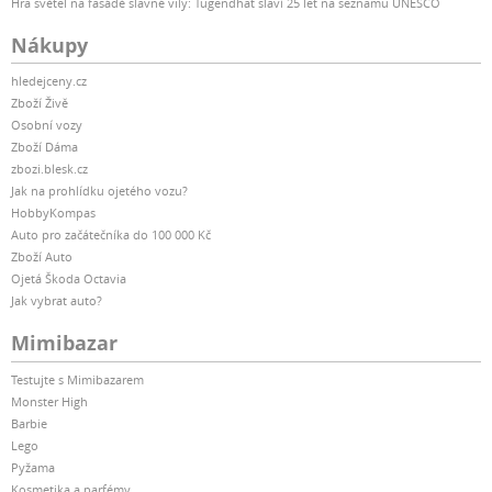
Hra světel na fasádě slavné vily: Tugendhat slaví 25 let na seznamu UNESCO
Nákupy
hledejceny.cz
Zboží Živě
Osobní vozy
Zboží Dáma
zbozi.blesk.cz
Jak na prohlídku ojetého vozu?
HobbyKompas
Auto pro začátečníka do 100 000 Kč
Zboží Auto
Ojetá Škoda Octavia
Jak vybrat auto?
Mimibazar
Testujte s Mimibazarem
Monster High
Barbie
Lego
Pyžama
Kosmetika a parfémy