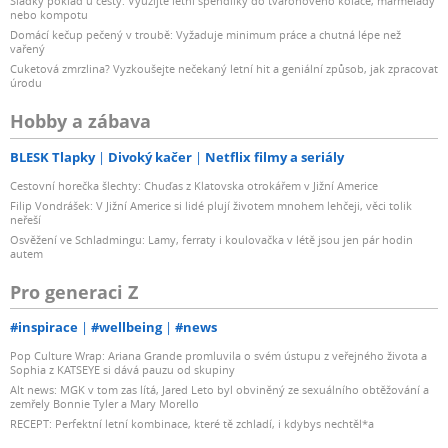
Sladký poklad u cesty: Využijte letní špendlíky do tvarohového koláče, marmelády
nebo kompotu
Domácí kečup pečený v troubě: Vyžaduje minimum práce a chutná lépe než
vařený
Cuketová zmrzlina? Vyzkoušejte nečekaný letní hit a geniální způsob, jak zpracovat
úrodu
Hobby a zábava
BLESK Tlapky
Divoký kačer
Netflix filmy a seriály
Cestovní horečka šlechty: Chuďas z Klatovska otrokářem v Jižní Americe
Filip Vondrášek: V Jižní Americe si lidé plují životem mnohem lehčeji, věci tolik
neřeší
Osvěžení ve Schladmingu: Lamy, ferraty i koulovačka v létě jsou jen pár hodin
autem
Pro generaci Z
#inspirace
#wellbeing
#news
Pop Culture Wrap: Ariana Grande promluvila o svém ústupu z veřejného života a
Sophia z KATSEYE si dává pauzu od skupiny
Alt news: MGK v tom zas lítá, Jared Leto byl obviněný ze sexuálního obtěžování a
zemřely Bonnie Tyler a Mary Morello
RECEPT: Perfektní letní kombinace, které tě zchladí, i kdybys nechtěl*a