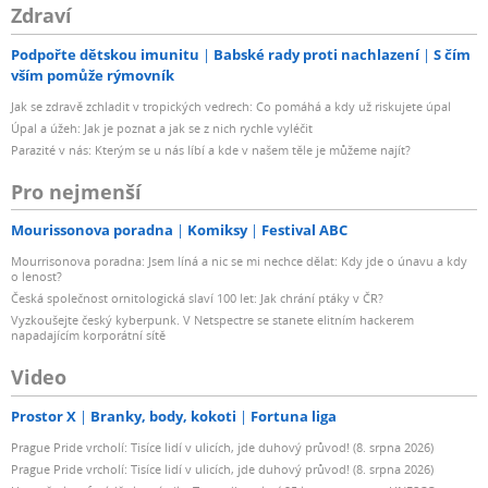
Zdraví
Podpořte dětskou imunitu
Babské rady proti nachlazení
S čím
vším pomůže rýmovník
Jak se zdravě zchladit v tropických vedrech: Co pomáhá a kdy už riskujete úpal
Úpal a úžeh: Jak je poznat a jak se z nich rychle vyléčit
Parazité v nás: Kterým se u nás líbí a kde v našem těle je můžeme najít?
Pro nejmenší
Mourissonova poradna
Komiksy
Festival ABC
Mourrisonova poradna: Jsem líná a nic se mi nechce dělat: Kdy jde o únavu a kdy
o lenost?
Česká společnost ornitologická slaví 100 let: Jak chrání ptáky v ČR?
Vyzkoušejte český kyberpunk. V Netspectre se stanete elitním hackerem
napadajícím korporátní sítě
Video
Prostor X
Branky, body, kokoti
Fortuna liga
Prague Pride vrcholí: Tisíce lidí v ulicích, jde duhový průvod! (8. srpna 2026)
Prague Pride vrcholí: Tisíce lidí v ulicích, jde duhový průvod! (8. srpna 2026)