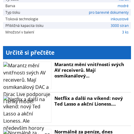
Barva
modré
Typ tisku
pro barevné dokumenty
Tisková technologie
inkoustové
Přibližná kapacita tisku
3000 stran
Množství v balení
3 ks
Určitě si přečtěte
Marantz mění vnitřnosti svých
AV receiverů. Mají
osmikanálový...
Netflix a další na víkend: nový
Ted Lasso a akční Lioness....
Normálně za peníze, dnes