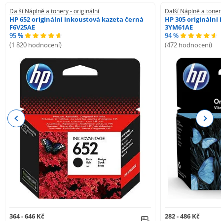
Další Náplně a tonery - originální
Další Náplně a tonery
HP 652 originální inkoustová kazeta černá
HP 305 originální
F6V25AE
3YM61AE
95 %
94 %
(1 820 hodnocení)
(472 hodnocení)
Previous
Next
364 - 646 Kč
282 - 486 Kč