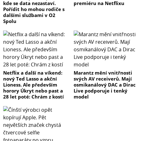
kde se data nezastaví.
premiéru na Netflixu
Pořídit ho mohou rodiče s
dalšími službami v O2
Spolu
Netflix a další na víkend:
Marantz mění vnitřnosti
nový Ted Lasso a akční
svých AV receiverů. Mají
Lioness. Ale především
osmikanálový DAC a Dirac
horory Úkryt nebo past a
Live podporuje i tenký
28 let poté: Chrám z kostí
model