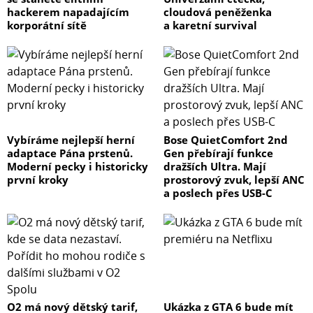
hackerem napadajícím
cloudová peněženka
korporátní sítě
a karetní survival
Vybíráme nejlepší herní
Bose QuietComfort 2nd
adaptace Pána prstenů.
Gen přebírají funkce
Moderní pecky i historicky
dražších Ultra. Mají
první kroky
prostorový zvuk, lepší ANC
a poslech přes USB-C
O2 má nový dětský tarif,
Ukázka z GTA 6 bude mít