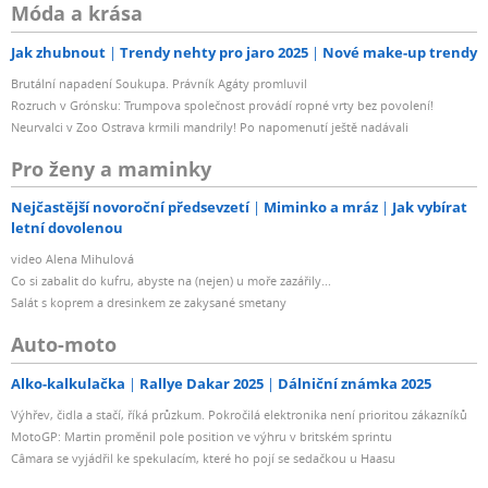
Móda a krása
Jak zhubnout
Trendy nehty pro jaro 2025
Nové make-up trendy
Brutální napadení Soukupa. Právník Agáty promluvil
Rozruch v Grónsku: Trumpova společnost provádí ropné vrty bez povolení!
Neurvalci v Zoo Ostrava krmili mandrily! Po napomenutí ještě nadávali
Pro ženy a maminky
Nejčastější novoroční předsevzetí
Miminko a mráz
Jak vybírat
letní dovolenou
video Alena Mihulová
Co si zabalit do kufru, abyste na (nejen) u moře zazářily...
Salát s koprem a dresinkem ze zakysané smetany
Auto-moto
Alko-kalkulačka
Rallye Dakar 2025
Dálniční známka 2025
Výhřev, čidla a stačí, říká průzkum. Pokročilá elektronika není prioritou zákazníků
MotoGP: Martin proměnil pole position ve výhru v britském sprintu
Câmara se vyjádřil ke spekulacím, které ho pojí se sedačkou u Haasu