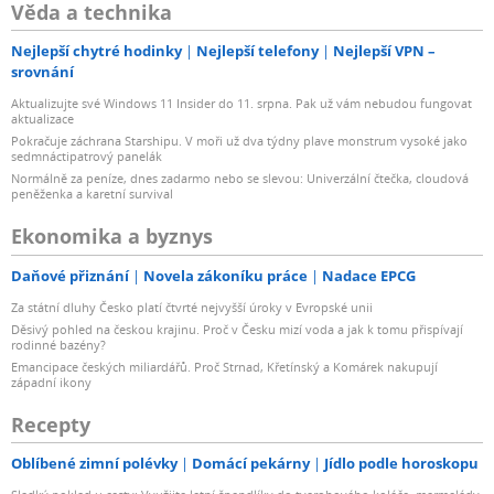
Věda a technika
Nejlepší chytré hodinky
Nejlepší telefony
Nejlepší VPN –
srovnání
Aktualizujte své Windows 11 Insider do 11. srpna. Pak už vám nebudou fungovat
aktualizace
Pokračuje záchrana Starshipu. V moři už dva týdny plave monstrum vysoké jako
sedmnáctipatrový panelák
Normálně za peníze, dnes zadarmo nebo se slevou: Univerzální čtečka, cloudová
peněženka a karetní survival
Ekonomika a byznys
Daňové přiznání
Novela zákoníku práce
Nadace EPCG
Za státní dluhy Česko platí čtvrté nejvyšší úroky v Evropské unii
Děsivý pohled na českou krajinu. Proč v Česku mizí voda a jak k tomu přispívají
rodinné bazény?
Emancipace českých miliardářů. Proč Strnad, Křetínský a Komárek nakupují
západní ikony
Recepty
Oblíbené zimní polévky
Domácí pekárny
Jídlo podle horoskopu