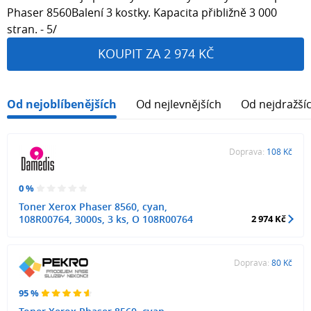
Phaser 8560Balení 3 kostky. Kapacita přibližně 3 000
stran. - 5/
KOUPIT ZA 2 974 KČ
Od nejoblíbenějších
Od nejlevnějších
Od nejdražší
Doprava:
108 Kč
0 %
Toner Xerox Phaser 8560, cyan,
108R00764, 3000s, 3 ks, O 108R00764
2 974 Kč
Doprava:
80 Kč
95 %