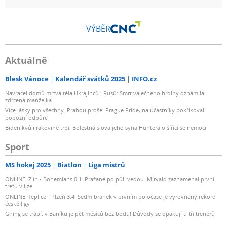
VÝBĚR
Aktuálně
Blesk Vánoce
Kalendář svátků 2025
INFO.cz
Navracel domů mrtvá těla Ukrajinců i Rusů: Smrt válečného hrdiny oznámila
zdrcená manželka
Více lásky pro všechny. Prahou prošel Prague Pride, na účastníky pokřikovali
pobožní odpůrci
Biden kvůli rakovině trpí! Bolestná slova jeho syna Huntera o šířící se nemoci
Sport
MS hokej 2025
Biatlon
Liga mistrů
ONLINE: Zlín - Bohemians 0:1. Pražané po půli vedou. Mirvald zaznamenal první
trefu v lize
ONLINE: Teplice - Plzeň 3:4. Sedm branek v prvním poločase je vyrovnaný rekord
české ligy
Gning se trápí: v Baníku je pět měsíců bez bodu! Důvody se opakují u tří trenérů