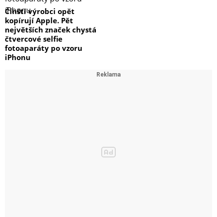
Čínští výrobci opět
kopírují Apple. Pět
největších značek chystá
čtvercové selfie
fotoaparáty po vzoru
iPhonu