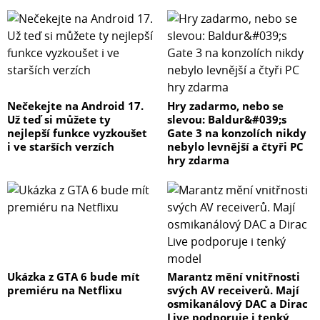
Nečekejte na Android 17.
Hry zadarmo, nebo se
Už teď si můžete ty
slevou: Baldur&#039;s
nejlepší funkce vyzkoušet
Gate 3 na konzolích nikdy
i ve starších verzích
nebylo levnější a čtyři PC
hry zdarma
Ukázka z GTA 6 bude mít
Marantz mění vnitřnosti
premiéru na Netflixu
svých AV receiverů. Mají
osmikanálový DAC a Dirac
Live podporuje i tenký