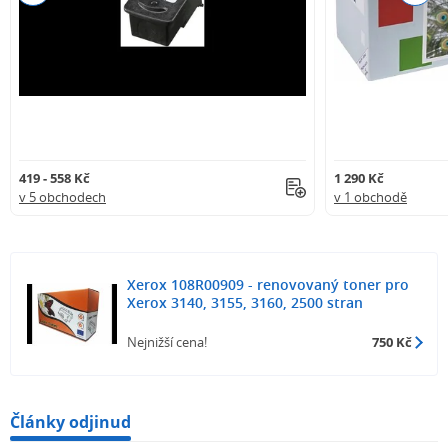
419 - 558 Kč
1 290 Kč
v 5 obchodech
v 1 obchodě
Xerox 108R00909 - renovovaný toner pro
Xerox 3140, 3155, 3160, 2500 stran
Nejnižší cena!
750 Kč
Články odjinud