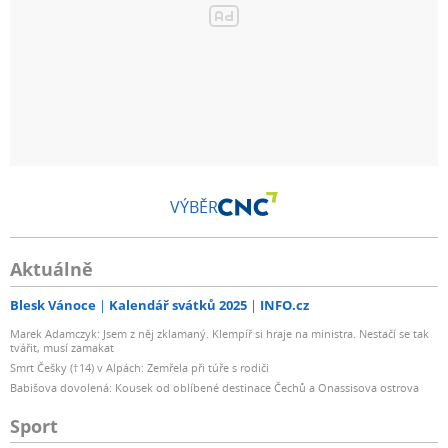
VÝBĚR
Aktuálně
Blesk Vánoce
Kalendář svátků 2025
INFO.cz
Marek Adamczyk: Jsem z něj zklamaný. Klempíř si hraje na ministra. Nestačí se tak
tvářit, musí zamakat
Smrt Češky (†14) v Alpách: Zemřela při túře s rodiči
Babišova dovolená: Kousek od oblíbené destinace Čechů a Onassisova ostrova
Sport