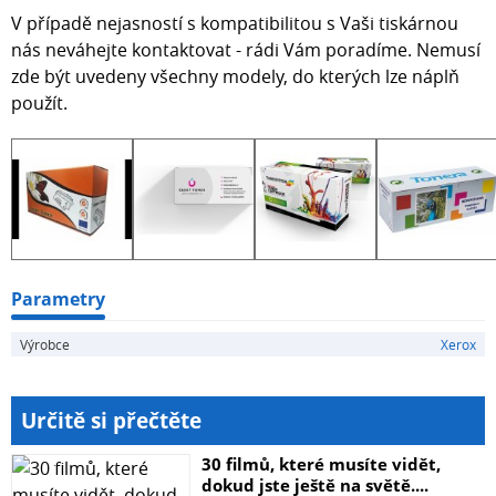
V případě nejasností s kompatibilitou s Vaši tiskárnou
nás neváhejte kontaktovat - rádi Vám poradíme. Nemusí
zde být uvedeny všechny modely, do kterých lze náplň
použít.
Parametry
Výrobce
Xerox
Určitě si přečtěte
30 filmů, které musíte vidět,
dokud jste ještě na světě....