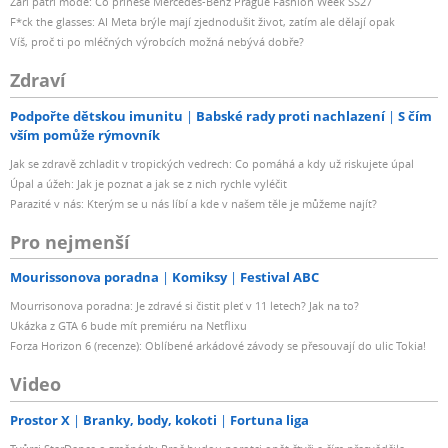
Září patří módě: Co přinese Mercedes-Benz Prague Fashion Week SS27
F*ck the glasses: AI Meta brýle mají zjednodušit život, zatím ale dělají opak
Víš, proč ti po mléčných výrobcích možná nebývá dobře?
Zdraví
Podpořte dětskou imunitu
Babské rady proti nachlazení
S čím
vším pomůže rýmovník
Jak se zdravě zchladit v tropických vedrech: Co pomáhá a kdy už riskujete úpal
Úpal a úžeh: Jak je poznat a jak se z nich rychle vyléčit
Parazité v nás: Kterým se u nás líbí a kde v našem těle je můžeme najít?
Pro nejmenší
Mourissonova poradna
Komiksy
Festival ABC
Mourrisonova poradna: Je zdravé si čistit pleť v 11 letech? Jak na to?
Ukázka z GTA 6 bude mít premiéru na Netflixu
Forza Horizon 6 (recenze): Oblíbené arkádové závody se přesouvají do ulic Tokia!
Video
Prostor X
Branky, body, kokoti
Fortuna liga