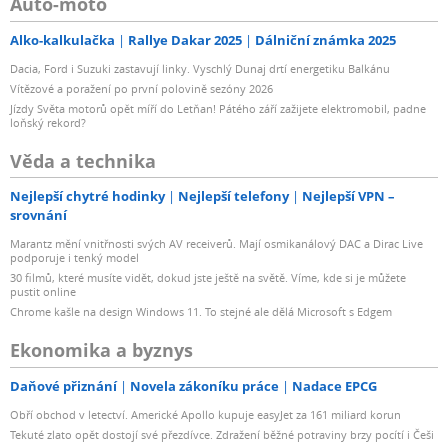
Auto-moto
Alko-kalkulačka
Rallye Dakar 2025
Dálniční známka 2025
Dacia, Ford i Suzuki zastavují linky. Vyschlý Dunaj drtí energetiku Balkánu
Vítězové a poražení po první polovině sezóny 2026
Jízdy Světa motorů opět míří do Letňan! Pátého září zažijete elektromobil, padne
loňský rekord?
Věda a technika
Nejlepší chytré hodinky
Nejlepší telefony
Nejlepší VPN –
srovnání
Marantz mění vnitřnosti svých AV receiverů. Mají osmikanálový DAC a Dirac Live
podporuje i tenký model
30 filmů, které musíte vidět, dokud jste ještě na světě. Víme, kde si je můžete
pustit online
Chrome kašle na design Windows 11. To stejné ale dělá Microsoft s Edgem
Ekonomika a byznys
Daňové přiznání
Novela zákoníku práce
Nadace EPCG
Obří obchod v letectví. Americké Apollo kupuje easyJet za 161 miliard korun
Tekuté zlato opět dostojí své přezdívce. Zdražení běžné potraviny brzy pocítí i Češi