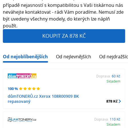
případě nejasností s kompatibilitou s Vaši tiskárnou nás
neváhejte kontaktovat - rádi Vám poradíme. Nemusí zde
být uvedeny všechny modely, do kterých lze náplň
použít.
KOUPIT ZA 878 KČ
Od nejoblíbenějších
Od nejlevnějších
Od nejdražší
Doprava:
60 Kč
Skladem
100 %
důmTONERŮ.cz Xerox 108R00909 BK
repasovaný
878 Kč
Doprava:
110 Kč
Skladem