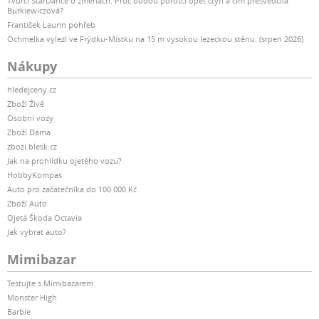
Tvůrci StarDance o změnách: Proč budou porotci opět čtyři a čím přesvědčila
Burkiewiczová?
František Laurin pohřeb
Ochmelka vylezl ve Frýdku-Místku na 15 m vysokou lezeckou stěnu. (srpen 2026)
Nákupy
hledejceny.cz
Zboží Živě
Osobní vozy
Zboží Dáma
zbozi.blesk.cz
Jak na prohlídku ojetého vozu?
HobbyKompas
Auto pro začátečníka do 100 000 Kč
Zboží Auto
Ojetá Škoda Octavia
Jak vybrat auto?
Mimibazar
Testujte s Mimibazarem
Monster High
Barbie