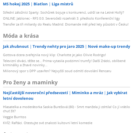
MS hokej 2025
Biatlon
Liga mistrů
Střední záložníci Sparty: Sochůrek bojuje s konkurencí, udrží se na Letné Hollý?
ONLINE: Jablonec - RFS 0:0. Severočeši rozehráli 3. předkolo Konferenční ligy
Transfer za tři miliardy do Realu Madrid: Diomande měl před lety působit v Česku!
Móda a krása
Jak zhubnout
Trendy nehty pro jaro 2025
Nové make-up trendy
Gottova dcera zveřejnila nový klip: Charlotte je jako Olivie Rodrigo!
Televizní diváci, těšte se... Prima vytasila podzimní trumfy! Další Zrádci, oblíbené
kriminálky a žhavé novinky...
Milionový spor s DPP uzavřen? Nejvyšší soud odmítl dovolání Rencaru
Pro ženy a maminky
Nejčastější novoroční předsevzetí
Miminko a mráz
Jak vybírat
letní dovolenou
Hlasatelka a moderátorka Saskia Burešová (80) - Smrt manžela ji zdrtila! Co jí vrátilo
chuť žít?
Veggie Burritos
KVÍZ: Rafťáci. Otestujte své znalosti kultovní letní komedie