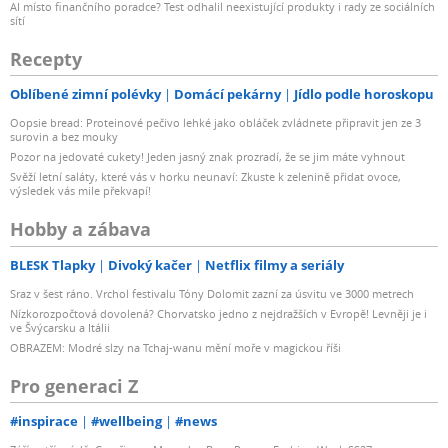
AI místo finančního poradce? Test odhalil neexistující produkty i rady ze sociálních
sítí
Recepty
Oblíbené zimní polévky
Domácí pekárny
Jídlo podle horoskopu
Oopsie bread: Proteinové pečivo lehké jako obláček zvládnete připravit jen ze 3
surovin a bez mouky
Pozor na jedovaté cukety! Jeden jasný znak prozradí, že se jim máte vyhnout
Svěží letní saláty, které vás v horku neunaví: Zkuste k zelenině přidat ovoce,
výsledek vás mile překvapí!
Hobby a zábava
BLESK Tlapky
Divoký kačer
Netflix filmy a seriály
Sraz v šest ráno. Vrchol festivalu Tóny Dolomit zazní za úsvitu ve 3000 metrech
Nízkorozpočtová dovolená? Chorvatsko jedno z nejdražších v Evropě! Levněji je i
ve Švýcarsku a Itálii
OBRAZEM: Modré slzy na Tchaj-wanu mění moře v magickou říši
Pro generaci Z
#inspirace
#wellbeing
#news