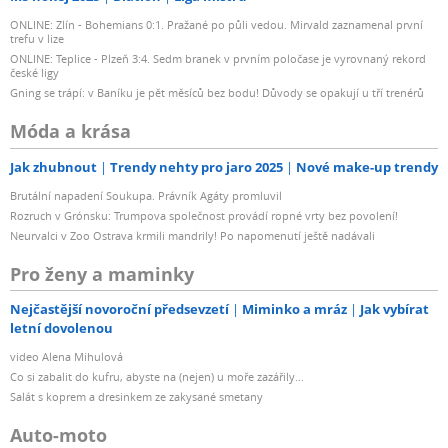
ONLINE: Zlín - Bohemians 0:1. Pražané po půli vedou. Mirvald zaznamenal první
trefu v lize
ONLINE: Teplice - Plzeň 3:4. Sedm branek v prvním poločase je vyrovnaný rekord
české ligy
Gning se trápí: v Baníku je pět měsíců bez bodu! Důvody se opakují u tří trenérů
Móda a krása
Jak zhubnout
Trendy nehty pro jaro 2025
Nové make-up trendy
Brutální napadení Soukupa. Právník Agáty promluvil
Rozruch v Grónsku: Trumpova společnost provádí ropné vrty bez povolení!
Neurvalci v Zoo Ostrava krmili mandrily! Po napomenutí ještě nadávali
Pro ženy a maminky
Nejčastější novoroční předsevzetí
Miminko a mráz
Jak vybírat
letní dovolenou
video Alena Mihulová
Co si zabalit do kufru, abyste na (nejen) u moře zazářily...
Salát s koprem a dresinkem ze zakysané smetany
Auto-moto