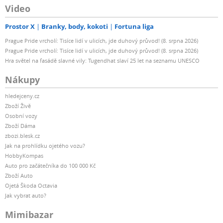
Video
Prostor X
Branky, body, kokoti
Fortuna liga
Prague Pride vrcholí: Tisíce lidí v ulicích, jde duhový průvod! (8. srpna 2026)
Prague Pride vrcholí: Tisíce lidí v ulicích, jde duhový průvod! (8. srpna 2026)
Hra světel na fasádě slavné vily: Tugendhat slaví 25 let na seznamu UNESCO
Nákupy
hledejceny.cz
Zboží Živě
Osobní vozy
Zboží Dáma
zbozi.blesk.cz
Jak na prohlídku ojetého vozu?
HobbyKompas
Auto pro začátečníka do 100 000 Kč
Zboží Auto
Ojetá Škoda Octavia
Jak vybrat auto?
Mimibazar