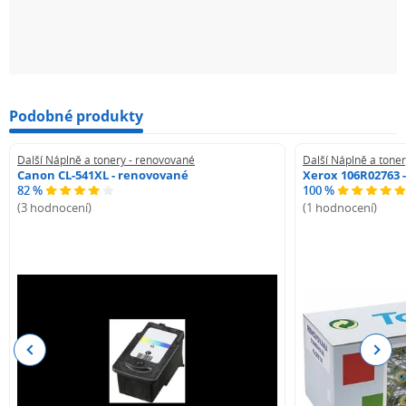
Podobné produkty
Další Náplně a tonery - renovované
Další Náplně a tone
Canon CL-541XL - renovované
Xerox 106R02763 
82 %
100 %
(3 hodnocení)
(1 hodnocení)
Previous
Next