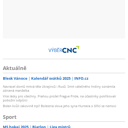
VÝBĚR
Aktuálně
Blesk Vánoce
Kalendář svátků 2025
INFO.cz
Navracel domů mrtvá těla Ukrajinců i Rusů: Smrt válečného hrdiny oznámila
zdrcená manželka
Více lásky pro všechny. Prahou prošel Prague Pride, na účastníky pokřikovali
pobožní odpůrci
Biden kvůli rakovině trpí! Bolestná slova jeho syna Huntera o šířící se nemoci
Sport
MS hokej 2025
Biatlon
Liga mistrů