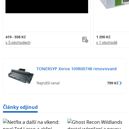
419 - 558 Kč
1 290 Kč
v 5 obchodech
v 1 obchodě
TONERSYP Xerox 109R00748 renovované
Nejnižší cena!
799 Kč
Články odjinud