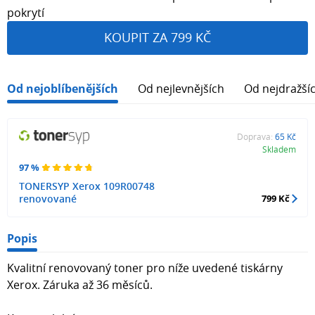
pokrytí
KOUPIT ZA 799 KČ
Od nejoblíbenějších
Od nejlevnějších
Od nejdražší
Doprava:
65 Kč
Skladem
97 %
TONERSYP Xerox 109R00748
renovované
799 Kč
Popis
Kvalitní renovovaný toner pro níže uvedené tiskárny
Xerox. Záruka až 36 měsíců.