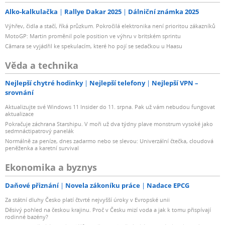
Alko-kalkulačka
Rallye Dakar 2025
Dálniční známka 2025
Výhřev, čidla a stačí, říká průzkum. Pokročilá elektronika není prioritou zákazníků
MotoGP: Martin proměnil pole position ve výhru v britském sprintu
Câmara se vyjádřil ke spekulacím, které ho pojí se sedačkou u Haasu
Věda a technika
Nejlepší chytré hodinky
Nejlepší telefony
Nejlepší VPN –
srovnání
Aktualizujte své Windows 11 Insider do 11. srpna. Pak už vám nebudou fungovat
aktualizace
Pokračuje záchrana Starshipu. V moři už dva týdny plave monstrum vysoké jako
sedmnáctipatrový panelák
Normálně za peníze, dnes zadarmo nebo se slevou: Univerzální čtečka, cloudová
peněženka a karetní survival
Ekonomika a byznys
Daňové přiznání
Novela zákoníku práce
Nadace EPCG
Za státní dluhy Česko platí čtvrté nejvyšší úroky v Evropské unii
Děsivý pohled na českou krajinu. Proč v Česku mizí voda a jak k tomu přispívají
rodinné bazény?