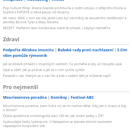
Pop Culture Wrap: Ariana Grande promluvila o svém ústupu z veřejného života a
Sophia z KATSEYE si dává pauzu od skupiny
Alt news: MGK v tom zas lítá, Jared Leto byl obviněný ze sexuálního obtěžování a
zemřely Bonnie Tyler a Mary Morello
RECEPT: Perfektní letní kombinace, které tě zchladí, i kdybys nechtěl*a
Zdraví
Podpořte dětskou imunitu
Babské rady proti nachlazení
S čím
vším pomůže rýmovník
Jak se zdravě zchladit v tropických vedrech: Co pomáhá a kdy už riskujete úpal
Úpal a úžeh: Jak je poznat a jak se z nich rychle vyléčit
Parazité v nás: Kterým se u nás líbí a kde v našem těle je můžeme najít?
Pro nejmenší
Mourissonova poradna
Komiksy
Festival ABC
Mourrisonova poradna: Jsem líná a nic se mi nechce dělat: Kdy jde o únavu a kdy
o lenost?
Česká společnost ornitologická slaví 100 let: Jak chrání ptáky v ČR?
Vyzkoušejte český kyberpunk. V Netspectre se stanete elitním hackerem
napadajícím korporátní sítě