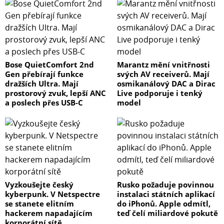
Bose QuietComfort 2nd
Marantz mění vnitřnosti
Gen přebírají funkce
svých AV receiverů. Mají
dražších Ultra. Mají
osmikanálový DAC a Dirac
prostorový zvuk, lepší ANC
Live podporuje i tenký
a poslech přes USB-C
model
Vyzkoušejte český
Rusko požaduje povinnou
kyberpunk. V Netspectre
instalaci státních aplikací
se stanete elitním
do iPhonů. Apple odmítl,
hackerem napadajícím
teď čelí miliardové pokutě
korporátní sítě