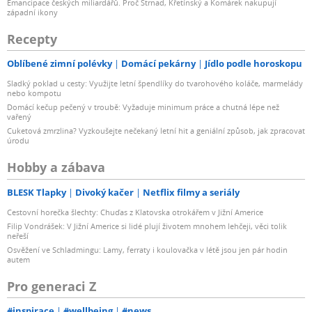
Emancipace českých miliardářů. Proč Strnad, Křetínský a Komárek nakupují
západní ikony
Recepty
Oblíbené zimní polévky
Domácí pekárny
Jídlo podle horoskopu
Sladký poklad u cesty: Využijte letní špendlíky do tvarohového koláče, marmelády
nebo kompotu
Domácí kečup pečený v troubě: Vyžaduje minimum práce a chutná lépe než
vařený
Cuketová zmrzlina? Vyzkoušejte nečekaný letní hit a geniální způsob, jak zpracovat
úrodu
Hobby a zábava
BLESK Tlapky
Divoký kačer
Netflix filmy a seriály
Cestovní horečka šlechty: Chuďas z Klatovska otrokářem v Jižní Americe
Filip Vondrášek: V Jižní Americe si lidé plují životem mnohem lehčeji, věci tolik
neřeší
Osvěžení ve Schladmingu: Lamy, ferraty i koulovačka v létě jsou jen pár hodin
autem
Pro generaci Z
#inspirace
#wellbeing
#news