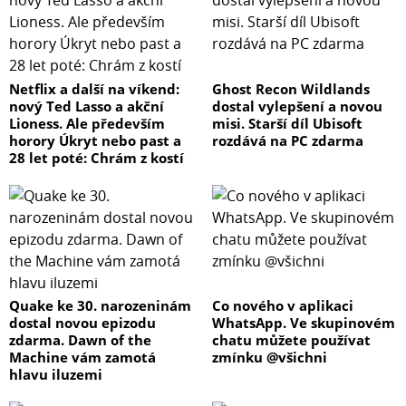
Netflix a další na víkend:
Ghost Recon Wildlands
nový Ted Lasso a akční
dostal vylepšení a novou
Lioness. Ale především
misi. Starší díl Ubisoft
horory Úkryt nebo past a
rozdává na PC zdarma
28 let poté: Chrám z kostí
Quake ke 30. narozeninám
Co nového v aplikaci
dostal novou epizodu
WhatsApp. Ve skupinovém
zdarma. Dawn of the
chatu můžete používat
Machine vám zamotá
zmínku @všichni
hlavu iluzemi