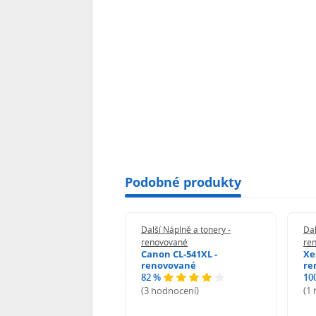
Podobné produkty
 Náplně a tonery -
Další Náplně a tonery -
Dal
vované
renovované
re
n 039H - renovované
Canon CL-541XL -
Xe
renovované
re
82 %
10
odnocení)
(3 hodnocení)
(1