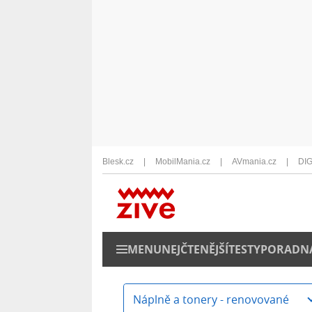
Blesk.cz
MobilMania.cz
AVmania.cz
DIG
MENU
NEJČTENĚJŠÍ
TESTY
PORADN
Náplně a tonery - renovované