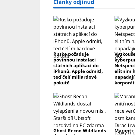
Články odjinud
Rusko požaduje
Vyzkouše
povinnou instalaci
kyberpun
státních aplikací do
Netspect
iPhonů. Apple odmítl,
elitním 
teď čelí miliardové
napadaj
pokutě
korporát
Ghost Recon Wildlands
Marantz