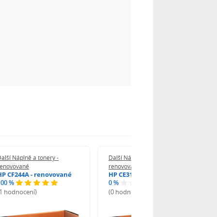
alší Náplně a tonery -
Další Náplně a tonery -
renovované
renovované
HP CF244A - renovované
HP CE312A - renovované
100 %
0 %
(1 hodnocení)
(0 hodnocení)