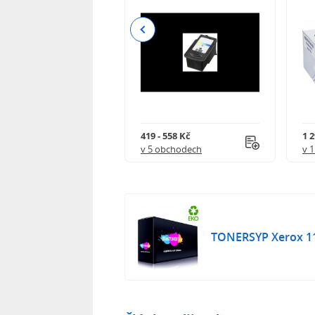
Previous
 - 3 990 Kč
419 - 558 Kč
1 
 obchodech
v 5 obchodech
v 
TONERSYP Xerox 1