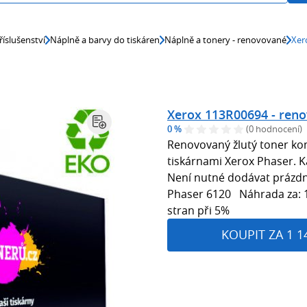
říslušenství
Náplně a barvy do tiskáren
Náplně a tonery - renovované
Xer
Xerox 113R00694 - ren
0 %
(0 hodnocení)
Renovovaný žlutý toner kom
tiskárnami Xerox Phaser. Ka
Není nutné dodávat prázdn
Phaser 6120 Náhrada za: 1
stran při 5%
KOUPIT ZA 1 1