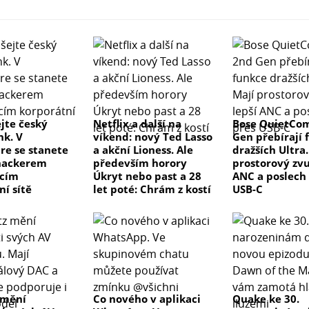
jte český
Netflix a další na
Bose QuietCom
k. V
víkend: nový Ted Lasso
Gen přebírají 
re se stanete
a akční Lioness. Ale
dražších Ultra.
hackerem
především horory
prostorový zvu
ícím
Úkryt nebo past a 28
ANC a poslech
ní sítě
let poté: Chrám z kostí
USB-C
 mění
Co nového v aplikaci
Quake ke 30.