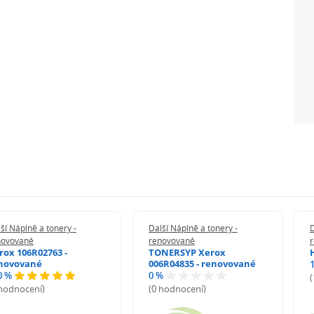
ší Náplně a tonery -
Další Náplně a tonery -
D
novované
renovované
rox 106R02763 -
TONERSYP Xerox
novované
006R04835 - renovované
0 %
0 %
 hodnocení)
(0 hodnocení)