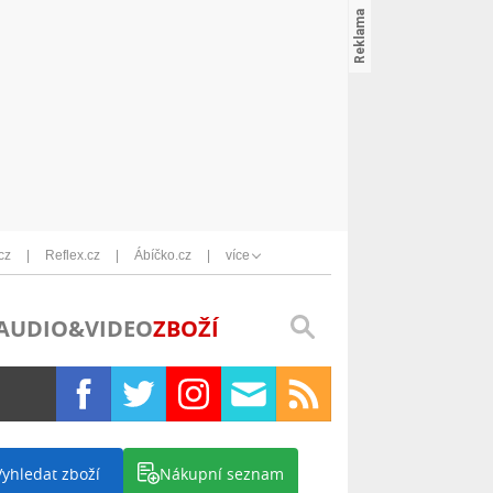
cz
Reflex.cz
Ábíčko.cz
více
AUDIO&VIDEO
ZBOŽÍ
Vyhledat zboží
Nákupní seznam