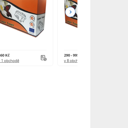
Next
860 Kč
290 - 995 Kč
v 1 obchodě
v 8 obchodech