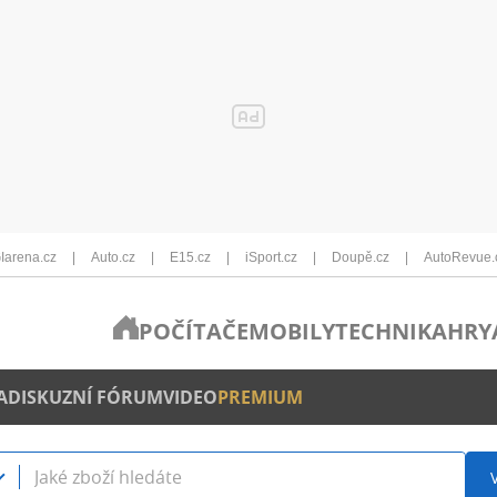
Iarena.cz
Auto.cz
E15.cz
iSport.cz
Doupě.cz
AutoRevue.
POČÍTAČE
MOBILY
TECHNIKA
HRY
A
DISKUZNÍ FÓRUM
VIDEO
PREMIUM