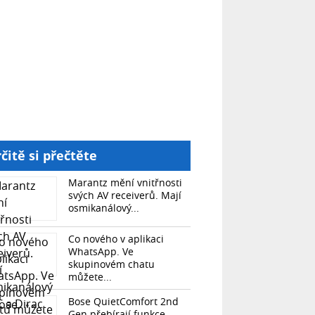
čitě si přečtěte
Marantz mění vnitřnosti
svých AV receiverů. Mají
osmikanálový...
Co nového v aplikaci
WhatsApp. Ve
skupinovém chatu
můžete...
Bose QuietComfort 2nd
Gen přebírají funkce