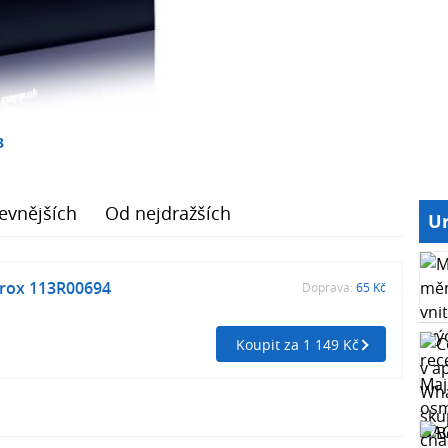
3
evnějších
Od nejdražších
Ur
rox 113R00694
Doprava:
65 Kč
Koupit za 1 149 Kč