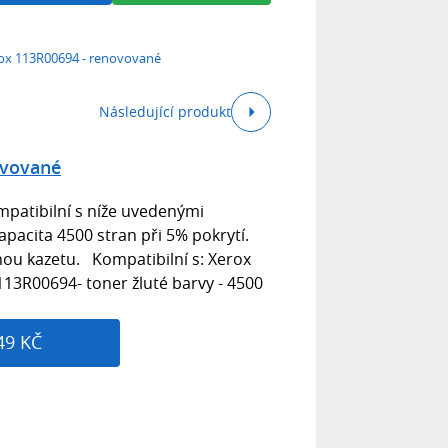
ox 113R00694 - renovované
Následující produkt
ovované
patibilní s níže uvedenými
pacita 4500 stran při 5% pokrytí.
ou kazetu. Kompatibilní s: Xerox
13R00694- toner žluté barvy - 4500
49 KČ