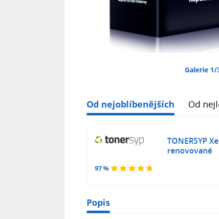
Galerie 1/
Od nejoblíbenějších
Od nejl
TONERSYP Xe
renovované
97 %
Popis