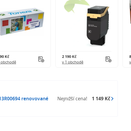
290 Kč
2 190 Kč
1 obchodě
v 1 obchodě
13R00694 renovované
Nejnižší cena!
1 149 Kč