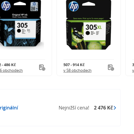
 - 486 Kč
507 - 914 Kč
3
56 obchodech
v 58 obchodech
iginální
Nejnižší cena!
2 476 Kč