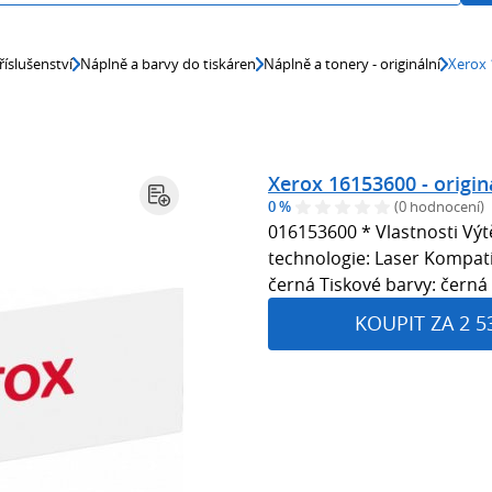
říslušenství
Náplně a barvy do tiskáren
Náplně a tonery - originální
Xerox 
Xerox 16153600 - origin
0 %
(0 hodnocení)
016153600 * Vlastnosti Výtě
technologie: Laser Kompati
černá Tiskové barvy: černá
KOUPIT ZA 2 5