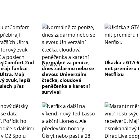
etComfort 2nd
Normálně za peníze,
Ukázka z GTA 
írají funkce
dnes zadarmo nebo se
mít premiéru 
Ultra. Mají
slevou: Univerzální
Netflixu
ý zvuk, lepší
čtečka, cloudová
slech přes
peněženka a karetní
survival