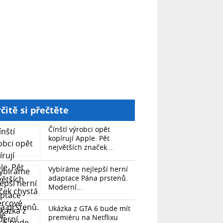
čitě si přečtěte
Čínští výrobci opět
kopírují Apple. Pět
největších značek...
Vybíráme nejlepší herní
adaptace Pána prstenů.
Moderní...
Ukázka z GTA 6 bude mít
premiéru na Netflixu