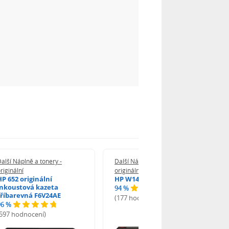
alší Náplně a tonery -
Další Náplně a tonery -
riginální
originální
HP 652 originální
HP W1420A - originální
inkoustová kazeta
94 %
tříbarevná F6V24AE
(177 hodnocení)
96 %
(597 hodnocení)