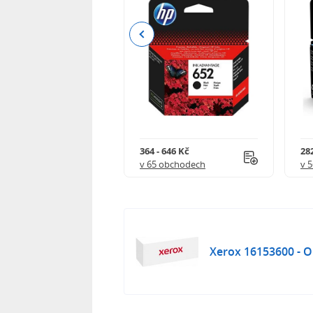
Previous
 544 Kč
364 - 646 Kč
282
 obchodech
v 65 obchodech
v 
Xerox 16153600 - Or