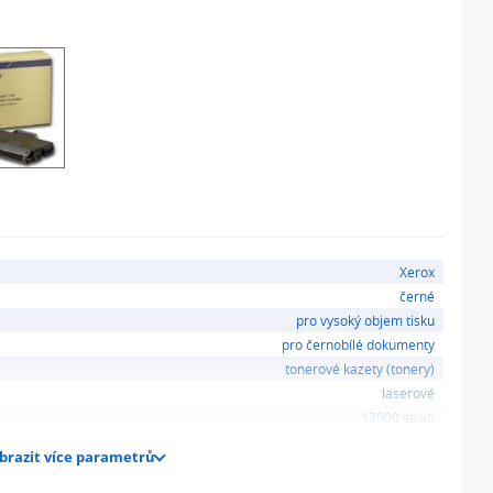
Xerox
černé
pro vysoký objem tisku
pro černobílé dokumenty
tonerové kazety (tonery)
laserové
12000 stran
brazit více parametrů