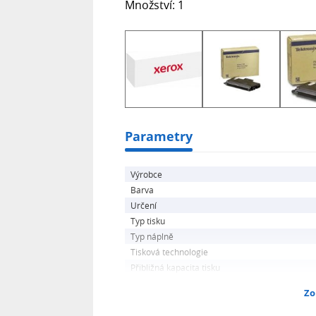
Množství: 1
Parametry
Výrobce
Barva
Určení
Typ tisku
Typ náplně
Tisková technologie
Přibližná kapacita tisku
Zo