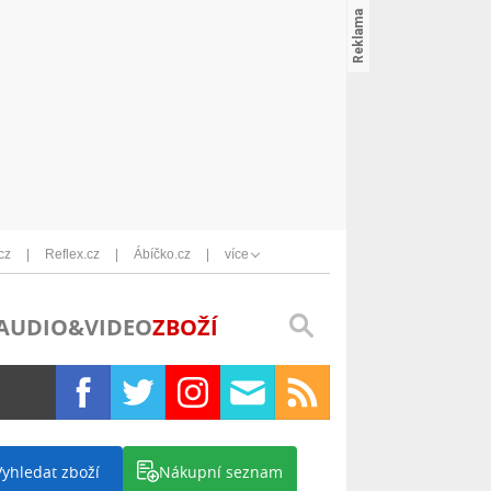
cz
Reflex.cz
Ábíčko.cz
více
AUDIO&VIDEO
ZBOŽÍ
Vyhledat zboží
Nákupní seznam