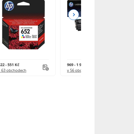
Next
22 - 551 Kč
969 - 1 918 Kč
v 63 obchodech
v 56 obchodech