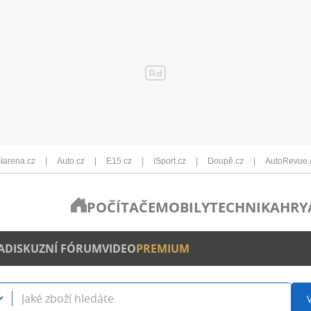
Iarena.cz
Auto.cz
E15.cz
iSport.cz
Doupě.cz
AutoRevue.
POČÍTAČE
MOBILY
TECHNIKA
HRY
A
DISKUZNÍ FÓRUM
VIDEO
PREMIUM