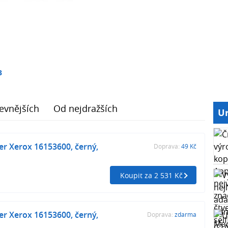
3
evnějších
Od nejdražších
Ur
ner Xerox 16153600, černý,
Doprava:
49 Kč
Koupit za 2 531 Kč
ner Xerox 16153600, černý,
Doprava:
zdarma