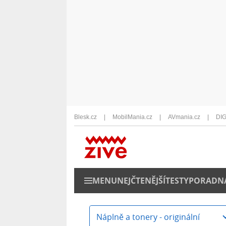
Blesk.cz
MobilMania.cz
AVmania.cz
DIG
MENU
NEJČTENĚJŠÍ
TESTY
PORADN
Náplně a tonery - originální