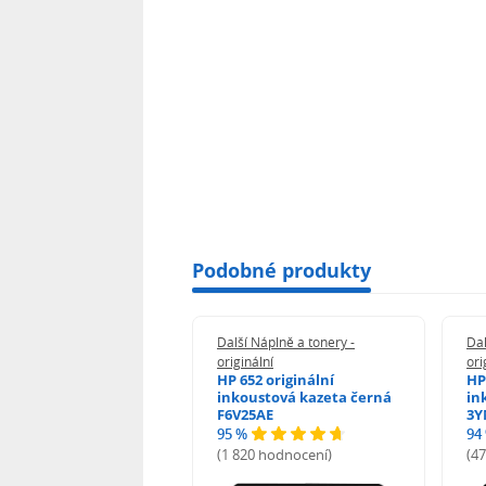
Podobné produkty
 Náplně a tonery -
Další Náplně a tonery -
Dal
nální
originální
ori
50 originální
HP 652 originální
HP
ustová kazeta černá
inkoustová kazeta černá
in
01AE
F6V25AE
3Y
95 %
94
 hodnocení)
(1 820 hodnocení)
(4