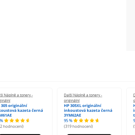
ší Náplně a tonery -
Další Náplně a tonery -
D
ginální
originální
o
 305 originální
HP 305XL originální
koustová kazeta černá
inkoustová kazeta černá
M61AE
3YM62AE
 %
95 %
72 hodnocení)
(319 hodnocení)