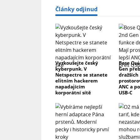
Články odjinud
Vyzkoušejte český
Bose Qui
kyberpunk. V
Gen přeb
Netspectre se stanete
dražších 
elitním hackerem
prostorov
napadajícím
ANC a po
korporátní sítě
USB-C