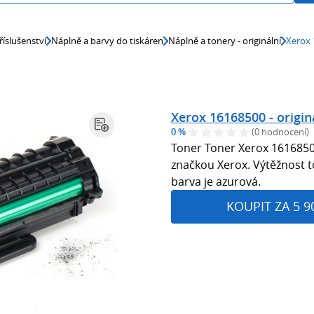
říslušenství
Náplně a barvy do tiskáren
Náplně a tonery - originální
Xerox 
Xerox 16168500 - origin
0 %
(0 hodnocení)
Toner Toner Xerox 1616850
značkou Xerox. Výtěžnost t
barva je azurová.
KOUPIT ZA 5 9