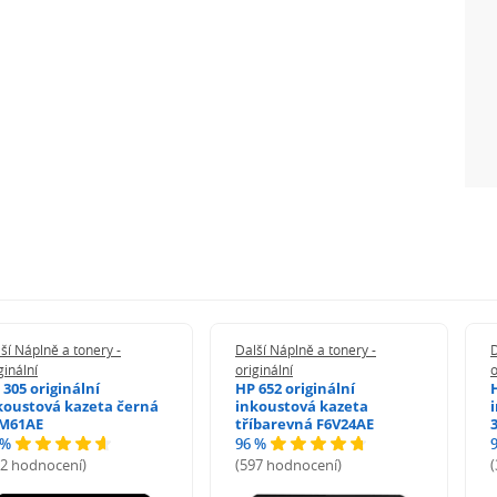
ší Náplně a tonery -
Další Náplně a tonery -
D
ginální
originální
o
 305 originální
HP 652 originální
koustová kazeta černá
inkoustová kazeta
M61AE
tříbarevná F6V24AE
 %
96 %
72 hodnocení)
(597 hodnocení)