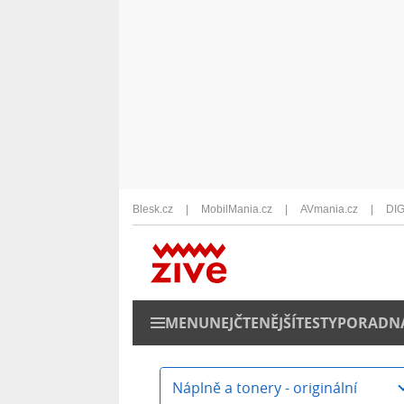
Blesk.cz
MobilMania.cz
AVmania.cz
DIG
MENU
NEJČTENĚJŠÍ
TESTY
PORADN
Náplně a tonery - originální