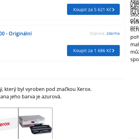
Koupit za 5 621 Kč
0 - Originální
Doprava:
zdarma
Koupit za 1 686 Kč
, který byl vyroben pod značkou Xerox.
rana jeho barva je azurová.