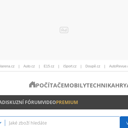
Iarena.cz
Auto.cz
E15.cz
iSport.cz
Doupě.cz
AutoRevue.
POČÍTAČE
MOBILY
TECHNIKA
HRY
A
DISKUZNÍ FÓRUM
VIDEO
PREMIUM