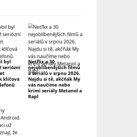
l byl
Netflix a 30
ž seriózní
nejoblíbenějších filmů
let
a seriálů v srpnu 2026.
k klíčová
Najdu si tě, akčňák My
elefonů
vás naučíme nebo
krimi seriály Metanol a
Rapl