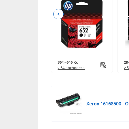
Previous
 901 Kč
364 - 646 Kč
284
 obchodech
v 64 obchodech
v 
Xerox 16168500 - Or