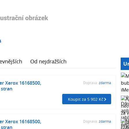
4
evnějších
Od nejdražších
Ur
ner Xerox 16168500,
Doprava:
zdarma
 stran
Koupit za 5 902 Kč
ner Xerox 16168500,
Doprava:
zdarma
 stran