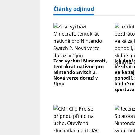
Články odjinud
Zase vychází Minecraft,
Jak dobř
tentokrát nativně pro
bezdráto
Nintendo Switch 2.
Velká zaj
Nová verze dorazí v
pohodlí,
říjnu
klidně m
sportova