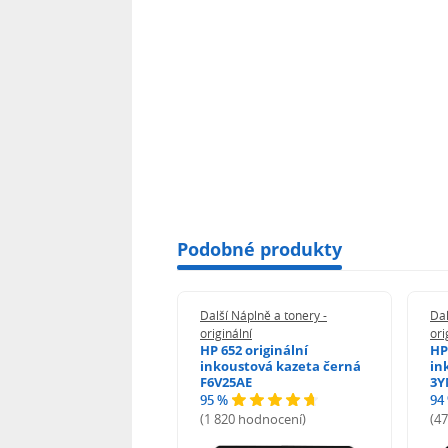
Podobné produkty
 Náplně a tonery -
Další Náplně a tonery -
Dal
nální
originální
ori
her TNB023 -
HP 652 originální
HP
inální
inkoustová kazeta černá
in
F6V25AE
3Y
95 %
94
hodnocení)
(1 820 hodnocení)
(4