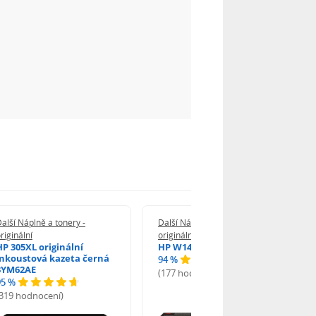
alší Náplně a tonery -
Další Náplně a tonery -
riginální
originální
HP 305XL originální
HP W1420A - originální
inkoustová kazeta černá
94 %
3YM62AE
(177 hodnocení)
95 %
(319 hodnocení)