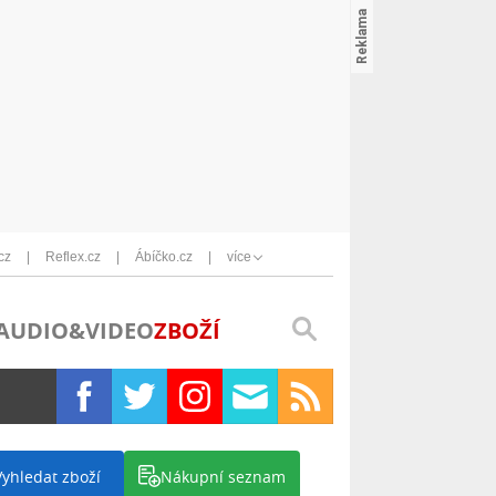
cz
Reflex.cz
Ábíčko.cz
více
AUDIO&VIDEO
ZBOŽÍ
Vyhledat zboží
Nákupní seznam