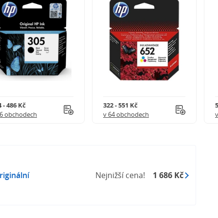
 - 486 Kč
322 - 551 Kč
5
56 obchodech
v 64 obchodech
iginální
Nejnižší cena!
1 686 Kč