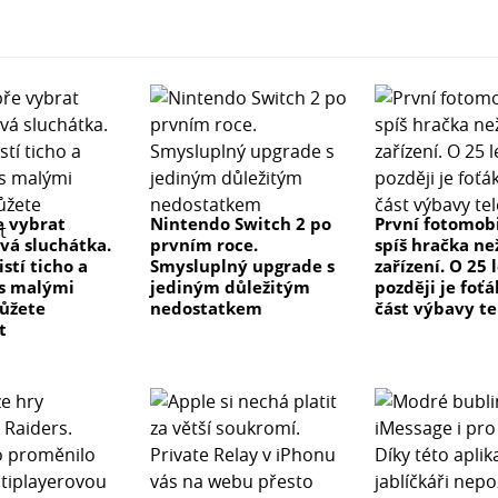
e vybrat
Nintendo Switch 2 po
První fotomobi
vá sluchátka.
prvním roce.
spíš hračka ne
istí ticho a
Smysluplný upgrade s
zařízení. O 25 
 s malými
jediným důležitým
později je foťá
ůžete
nedostatkem
část výbavy t
t