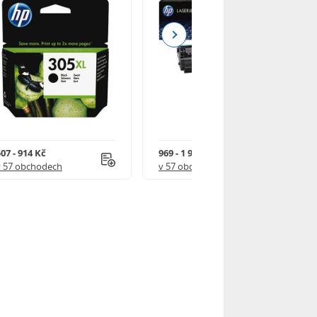
Next
07 - 914 Kč
969 - 1 918 Kč
v 57 obchodech
v 57 obchodech