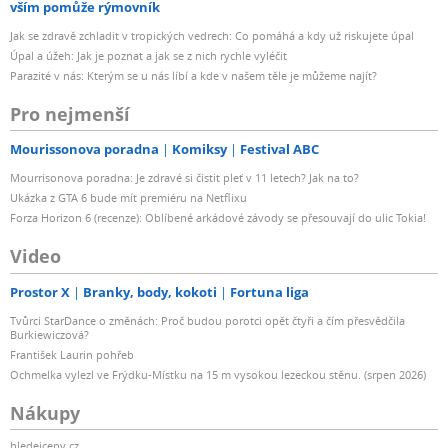
vším pomůže rýmovník
Jak se zdravě zchladit v tropických vedrech: Co pomáhá a kdy už riskujete úpal
Úpal a úžeh: Jak je poznat a jak se z nich rychle vyléčit
Parazité v nás: Kterým se u nás líbí a kde v našem těle je můžeme najít?
Pro nejmenší
Mourissonova poradna
Komiksy
Festival ABC
Mourrisonova poradna: Je zdravé si čistit pleť v 11 letech? Jak na to?
Ukázka z GTA 6 bude mít premiéru na Netflixu
Forza Horizon 6 (recenze): Oblíbené arkádové závody se přesouvají do ulic Tokia!
Video
Prostor X
Branky, body, kokoti
Fortuna liga
Tvůrci StarDance o změnách: Proč budou porotci opět čtyři a čím přesvědčila
Burkiewiczová?
František Laurin pohřeb
Ochmelka vylezl ve Frýdku-Místku na 15 m vysokou lezeckou stěnu. (srpen 2026)
Nákupy
hledejceny.cz