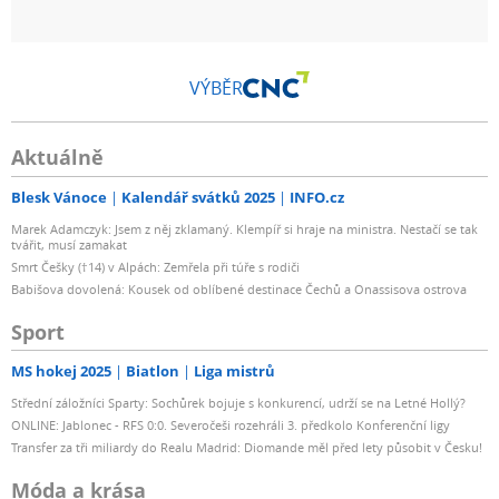
VÝBĚR
Aktuálně
Blesk Vánoce
Kalendář svátků 2025
INFO.cz
Marek Adamczyk: Jsem z něj zklamaný. Klempíř si hraje na ministra. Nestačí se tak
tvářit, musí zamakat
Smrt Češky (†14) v Alpách: Zemřela při túře s rodiči
Babišova dovolená: Kousek od oblíbené destinace Čechů a Onassisova ostrova
Sport
MS hokej 2025
Biatlon
Liga mistrů
Střední záložníci Sparty: Sochůrek bojuje s konkurencí, udrží se na Letné Hollý?
ONLINE: Jablonec - RFS 0:0. Severočeši rozehráli 3. předkolo Konferenční ligy
Transfer za tři miliardy do Realu Madrid: Diomande měl před lety působit v Česku!
Móda a krása