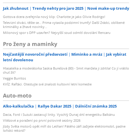
Jak zhubnout
Trendy nehty pro jaro 2025
Nové make-up trendy
Gottova dcera zveřejnila nový klip: Charlotte je jako Olivie Rodrigo!
Televizní diváci, těšte se... Prima vytasila podzimní trumfy! Další Zrádci, oblíbené
kriminálky a žhavé novinky...
Milionový spor s DPP uzavřen? Nejvyšší soud odmítl dovolání Rencaru
Pro ženy a maminky
Nejčastější novoroční předsevzetí
Miminko a mráz
Jak vybírat
letní dovolenou
Hlasatelka a moderátorka Saskia Burešová (80) - Smrt manžela ji zdrtila! Co jí vrátilo
chuť žít?
Veggie Burritos
KVÍZ: Rafťáci. Otestujte své znalosti kultovní letní komedie
Auto-moto
Alko-kalkulačka
Rallye Dakar 2025
Dálniční známka 2025
Dacia, Ford i Suzuki zastavují linky. Vyschlý Dunaj drtí energetiku Balkánu
Vítězové a poražení po první polovině sezóny 2026
Jízdy Světa motorů opět míří do Letňan! Pátého září zažijete elektromobil, padne
loňský rekord?