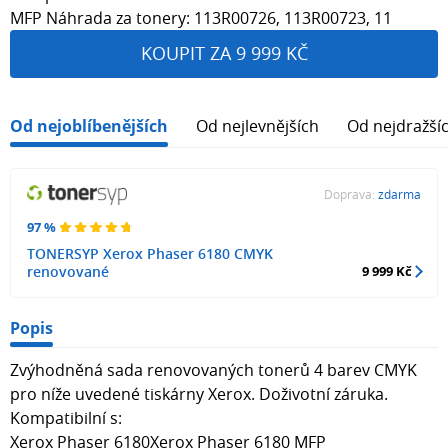
MFP Náhrada za tonery: 113R00726, 113R00723, 11
KOUPIT ZA 9 999 KČ
Od nejoblíbenějších
Od nejlevnějších
Od nejdražší
Doprava:
zdarma
97 %
TONERSYP Xerox Phaser 6180 CMYK
renovované
9 999 Kč
Popis
Zvýhodněná sada renovovaných tonerů 4 barev CMYK
pro níže uvedené tiskárny Xerox. Doživotní záruka.
Kompatibilní s:
Xerox Phaser 6180Xerox Phaser 6180 MFP