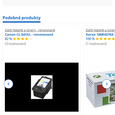
Podobné produkty
Další Náplně a tonery - renovované
Další Náplně a tone
Canon CL-541XL - renovované
Xerox 106R02763 
82 %
100 %
(3 hodnocení)
(1 hodnocení)
Previous
Next