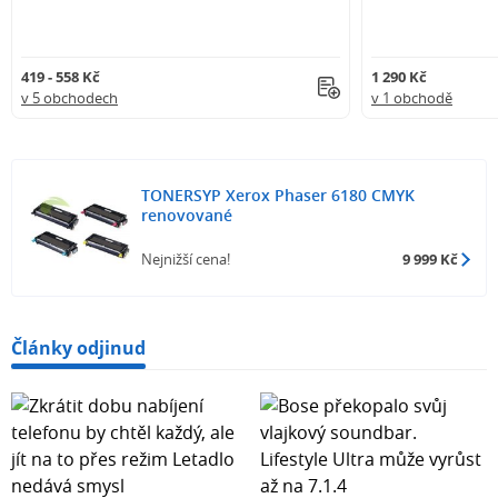
419 - 558 Kč
1 290 Kč
v 5 obchodech
v 1 obchodě
TONERSYP Xerox Phaser 6180 CMYK
renovované
Nejnižší cena!
9 999 Kč
Články odjinud