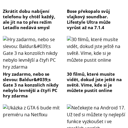
Zkrátit dobu nabíjení
Bose překopalo svůj
telefonu by chtěl každý,
vlajkový soundbar.
ale jít na to přes režim
Lifestyle Ultra může
Letadlo nedává smysl
vyrůst až na 7.1.4
Hry zadarmo, nebo se
30 filmů, které musíte
slevou: Baldur&#039;s
vidět, dokud jste ještě na
Gate 3 na konzolích nikdy
světě. Víme, kde si je
nebylo levnější a čtyři PC
můžete pustit online
hry zdarma