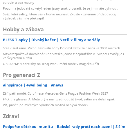
surovin a bez mouky
Pozor na jedovaté cukety! Jeden jasný znak prozradí, že se jim máte vyhnout
Svěží letní saláty, které vás v horku neunaví: Zkuste k zelenině přidat ovoce,
výsledek vás mile překvapí!
Hobby a zábava
BLESK Tlapky
Divoký kačer
Netflix filmy a seriály
Sraz v šest ráno. Vrchol festivalu Tóny Dolomit zazní za úsvitu ve 3000 metrech
Nízkorozpočtová dovolená? Chorvatsko jedno z nejdražších v Evropě! Levněji je i
ve Švýcarsku a Itálii
OBRAZEM: Modré slzy na Tchaj-wanu mění moře v magickou říši
Pro generaci Z
#inspirace
#wellbeing
#news
Září patří módě: Co přinese Mercedes-Benz Prague Fashion Week SS27
F*ck the glasses: AI Meta brýle mají zjednodušit život, zatím ale dělají opak
Víš, proč ti po mléčných výrobcích možná nebývá dobře?
Zdraví
Podpořte dětskou imunitu
Babské rady proti nachlazení
S čím