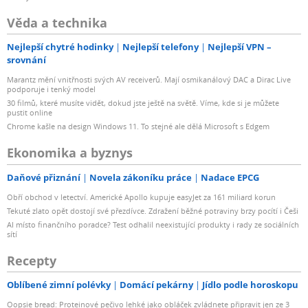
Věda a technika
Nejlepší chytré hodinky
Nejlepší telefony
Nejlepší VPN –
srovnání
Marantz mění vnitřnosti svých AV receiverů. Mají osmikanálový DAC a Dirac Live
podporuje i tenký model
30 filmů, které musíte vidět, dokud jste ještě na světě. Víme, kde si je můžete
pustit online
Chrome kašle na design Windows 11. To stejné ale dělá Microsoft s Edgem
Ekonomika a byznys
Daňové přiznání
Novela zákoníku práce
Nadace EPCG
Obří obchod v letectví. Americké Apollo kupuje easyJet za 161 miliard korun
Tekuté zlato opět dostojí své přezdívce. Zdražení běžné potraviny brzy pocítí i Češi
AI místo finančního poradce? Test odhalil neexistující produkty i rady ze sociálních
sítí
Recepty
Oblíbené zimní polévky
Domácí pekárny
Jídlo podle horoskopu
Oopsie bread: Proteinové pečivo lehké jako obláček zvládnete připravit jen ze 3