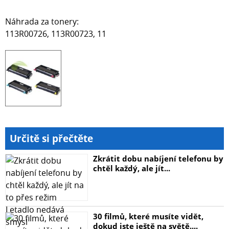
Náhrada za tonery:
113R00726, 113R00723, 11
Určitě si přečtěte
Zkrátit dobu nabíjení telefonu by
chtěl každý, ale jít...
30 filmů, které musíte vidět,
dokud jste ještě na světě....