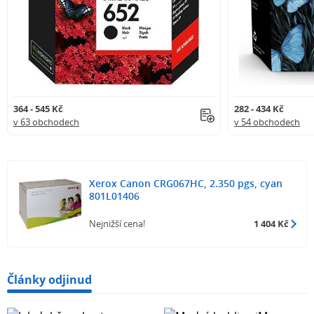
364 - 545 Kč
282 - 434 Kč
v 63 obchodech
v 54 obchodech
Xerox Canon CRG067HC, 2.350 pgs, cyan
801L01406
Nejnižší cena!
1 404 Kč
Články odjinud