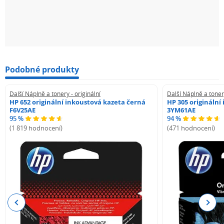
Podobné produkty
Další Náplně a tonery - originální
Další Náplně a tonery
HP 652 originální inkoustová kazeta černá
HP 305 originální
F6V25AE
3YM61AE
95 %
94 %
(1 819 hodnocení)
(471 hodnocení)
Previous
Next