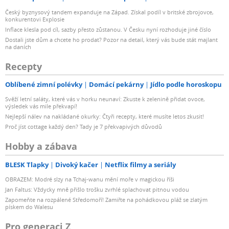
Český byznysový tandem expanduje na Západ. Získal podíl v britské zbrojovce,
konkurentovi Explosie
Inflace klesla pod cíl, sazby přesto zůstanou. V Česku nyní rozhoduje jiné číslo
Dostali jste dům a chcete ho prodat? Pozor na detail, který vás bude stát majlant
na daních
Recepty
Oblíbené zimní polévky
Domácí pekárny
Jídlo podle horoskopu
Svěží letní saláty, které vás v horku neunaví: Zkuste k zelenině přidat ovoce,
výsledek vás mile překvapí!
Nejlepší nálev na nakládané okurky: Čtyři recepty, které musíte letos zkusit!
Proč jíst cottage každý den? Tady je 7 překvapivých důvodů
Hobby a zábava
BLESK Tlapky
Divoký kačer
Netflix filmy a seriály
OBRAZEM: Modré slzy na Tchaj-wanu mění moře v magickou říši
Jan Faltus: Vždycky mně přišlo trošku zvrhlé splachovat pitnou vodou
Zapomeňte na rozpálené Středomoří! Zamiřte na pohádkovou pláž se zlatým
pískem do Walesu
Pro generaci Z