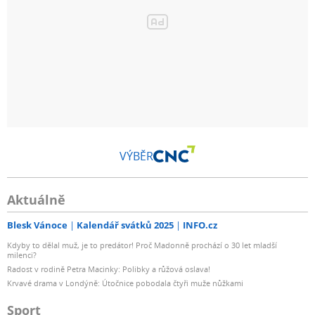
VÝBĚR
Aktuálně
Blesk Vánoce
Kalendář svátků 2025
INFO.cz
Kdyby to dělal muž, je to predátor! Proč Madonně prochází o 30 let mladší
milenci?
Radost v rodině Petra Macinky: Polibky a růžová oslava!
Krvavé drama v Londýně: Útočnice pobodala čtyři muže nůžkami
Sport