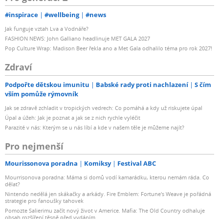
#inspirace
#wellbeing
#news
Jak funguje vztah Lva a Vodnáře?
FASHION NEWS: John Galliano headlinuje MET GALA 2027
Pop Culture Wrap: Madison Beer řekla ano a Met Gala odhalilo téma pro rok 2027!
Zdraví
Podpořte dětskou imunitu
Babské rady proti nachlazení
S čím
vším pomůže rýmovník
Jak se zdravě zchladit v tropických vedrech: Co pomáhá a kdy už riskujete úpal
Úpal a úžeh: Jak je poznat a jak se z nich rychle vyléčit
Parazité v nás: Kterým se u nás líbí a kde v našem těle je můžeme najít?
Pro nejmenší
Mourissonova poradna
Komiksy
Festival ABC
Mourrisonova poradna: Máma si domů vodí kamarádku, kterou nemám ráda. Co
dělat?
Nintendo nedělá jen skákačky a arkády. Fire Emblem: Fortune's Weave je pořádná
strategie pro fanoušky tahovek
Pomozte Salierimu začít nový život v Americe. Mafia: The Old Country odhaluje
obsah rozšíření těsně před vydáním