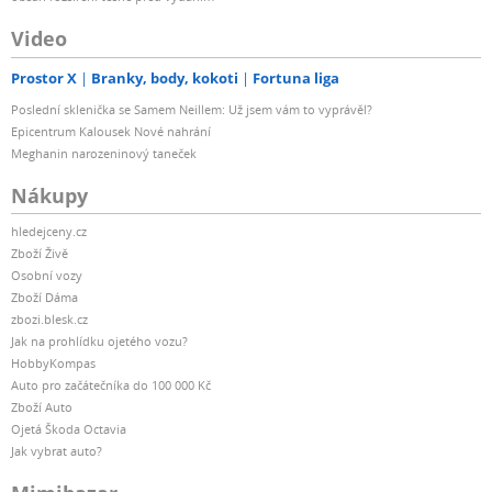
Video
Prostor X
Branky, body, kokoti
Fortuna liga
Poslední sklenička se Samem Neillem: Už jsem vám to vyprávěl?
Epicentrum Kalousek Nové nahrání
Meghanin narozeninový taneček
Nákupy
hledejceny.cz
Zboží Živě
Osobní vozy
Zboží Dáma
zbozi.blesk.cz
Jak na prohlídku ojetého vozu?
HobbyKompas
Auto pro začátečníka do 100 000 Kč
Zboží Auto
Ojetá Škoda Octavia
Jak vybrat auto?