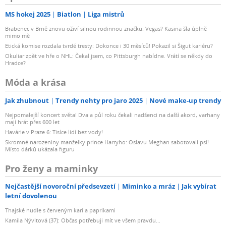
MS hokej 2025
Biatlon
Liga mistrů
Brabenec v Brně znovu oživí silnou rodinnou značku. Vegas? Kasina šla úplně
mimo mě
Etická komise rozdala tvrdé tresty: Dokonce i 30 měsíců! Pokazil si Šigut kariéru?
Okuliar zpět ve hře o NHL: Čekal jsem, co Pittsburgh nabídne. Vrátí se někdy do
Hradce?
Móda a krása
Jak zhubnout
Trendy nehty pro jaro 2025
Nové make-up trendy
Nejpomalejší koncert světa! Dva a půl roku čekali nadšenci na další akord, varhany
mají hrát přes 600 let
Havárie v Praze 6: Tisíce lidí bez vody!
Skromné narozeniny manželky prince Harryho: Oslavu Meghan sabotovali psi!
Místo dárků ukázala figuru
Pro ženy a maminky
Nejčastější novoroční předsevzetí
Miminko a mráz
Jak vybírat
letní dovolenou
Thajské nudle s červeným kari a paprikami
Kamila Nývltová (37): Občas potřebuji mít ve všem pravdu...