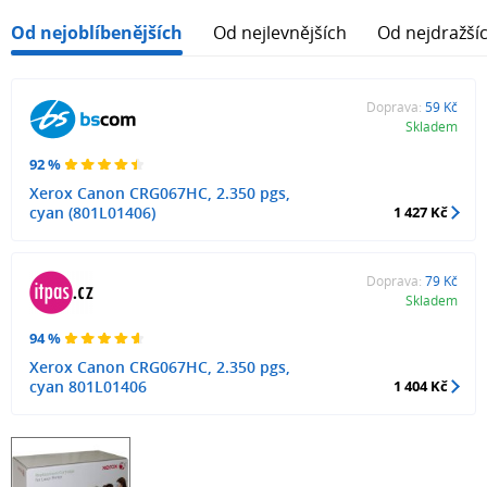
Od nejoblíbenějších
Od nejlevnějších
Od nejdražší
Doprava:
59 Kč
Skladem
92 %
Xerox Canon CRG067HC, 2.350 pgs,
cyan (801L01406)
1 427 Kč
Doprava:
79 Kč
Skladem
94 %
Xerox Canon CRG067HC, 2.350 pgs,
cyan 801L01406
1 404 Kč