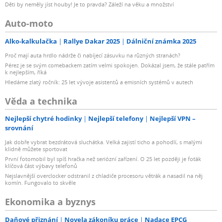
Děti by neměly jíst houby! Je to pravda? Záleží na věku a množství
Auto-moto
Alko-kalkulačka
Rallye Dakar 2025
Dálniční známka 2025
Proč mají auta hrdlo nádrže či nabíjecí zásuvku na různých stranách?
Pérez je se svým comebackem zatím velmi spokojen. Dokázal jsem, že stále patřím
k nejlepším, říká
Hledáme zlatý ročník: 25 let vývoje asistentů a emisních systémů v autech
Věda a technika
Nejlepší chytré hodinky
Nejlepší telefony
Nejlepší VPN –
srovnání
Jak dobře vybrat bezdrátová sluchátka. Velká zajistí ticho a pohodlí, s malými
klidně můžete sportovat
První fotomobil byl spíš hračka než seriózní zařízení. O 25 let později je foťák
klíčová část výbavy telefonů
Nejslavnější overclocker odstranil z chladiče procesoru větrák a nasadil na něj
komín. Fungovalo to skvěle
Ekonomika a byznys
Daňové přiznání
Novela zákoníku práce
Nadace EPCG