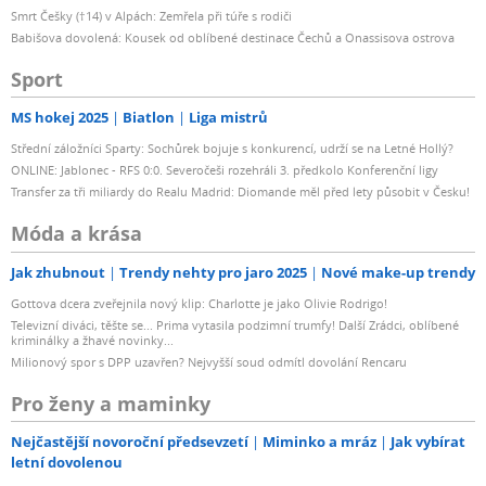
Smrt Češky (†14) v Alpách: Zemřela při túře s rodiči
Babišova dovolená: Kousek od oblíbené destinace Čechů a Onassisova ostrova
Sport
MS hokej 2025
Biatlon
Liga mistrů
Střední záložníci Sparty: Sochůrek bojuje s konkurencí, udrží se na Letné Hollý?
ONLINE: Jablonec - RFS 0:0. Severočeši rozehráli 3. předkolo Konferenční ligy
Transfer za tři miliardy do Realu Madrid: Diomande měl před lety působit v Česku!
Móda a krása
Jak zhubnout
Trendy nehty pro jaro 2025
Nové make-up trendy
Gottova dcera zveřejnila nový klip: Charlotte je jako Olivie Rodrigo!
Televizní diváci, těšte se... Prima vytasila podzimní trumfy! Další Zrádci, oblíbené
kriminálky a žhavé novinky...
Milionový spor s DPP uzavřen? Nejvyšší soud odmítl dovolání Rencaru
Pro ženy a maminky
Nejčastější novoroční předsevzetí
Miminko a mráz
Jak vybírat
letní dovolenou