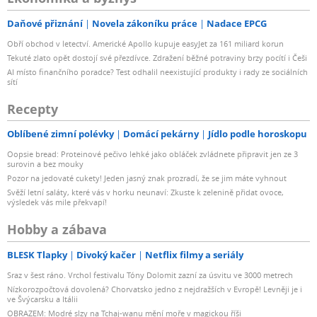
Daňové přiznání
Novela zákoníku práce
Nadace EPCG
Obří obchod v letectví. Americké Apollo kupuje easyJet za 161 miliard korun
Tekuté zlato opět dostojí své přezdívce. Zdražení běžné potraviny brzy pocítí i Češi
AI místo finančního poradce? Test odhalil neexistující produkty i rady ze sociálních
sítí
Recepty
Oblíbené zimní polévky
Domácí pekárny
Jídlo podle horoskopu
Oopsie bread: Proteinové pečivo lehké jako obláček zvládnete připravit jen ze 3
surovin a bez mouky
Pozor na jedovaté cukety! Jeden jasný znak prozradí, že se jim máte vyhnout
Svěží letní saláty, které vás v horku neunaví: Zkuste k zelenině přidat ovoce,
výsledek vás mile překvapí!
Hobby a zábava
BLESK Tlapky
Divoký kačer
Netflix filmy a seriály
Sraz v šest ráno. Vrchol festivalu Tóny Dolomit zazní za úsvitu ve 3000 metrech
Nízkorozpočtová dovolená? Chorvatsko jedno z nejdražších v Evropě! Levněji je i
ve Švýcarsku a Itálii
OBRAZEM: Modré slzy na Tchaj-wanu mění moře v magickou říši