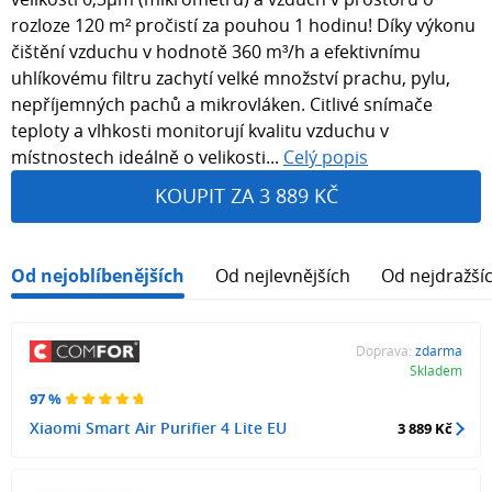
rozloze 120 m² pročistí za pouhou 1 hodinu! Díky výkonu
čištění vzduchu v hodnotě 360 m³/h a efektivnímu
uhlíkovému filtru zachytí velké množství prachu, pylu,
nepříjemných pachů a mikrovláken. Citlivé snímače
teploty a vlhkosti monitorují kvalitu vzduchu v
místnostech ideálně o velikosti...
Celý popis
KOUPIT ZA 3 889 KČ
Od nejoblíbenějších
Od nejlevnějších
Od nejdražší
Doprava:
zdarma
Skladem
97 %
Xiaomi Smart Air Purifier 4 Lite EU
3 889 Kč