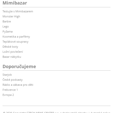
Mimibazar
Testujte s Mimibazarem
Monster High
Barbie
Lego
Pyžama
Kosmetika a parfémy
Teplákové soupravy
Dětské boty
Ložní povlečení
Bazar nábytku
Doporučujeme
Starjob
České podcasty
Rádio a zábava pro děti
Frekvence 1
Evropa 2
© 2026 Copyright CZECH NEWS CENTER a.s. a dodavatelé obsahu
Autorská práva