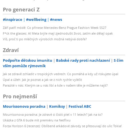
Pro generaci Z
#inspirace
#wellbeing
#news
Září patří módě: Co přinese Mercedes-Benz Prague Fashion Week SS27
F*ck the glasses: AI Meta brýle mají zjednodušit život, zatím ale dělají opak
Víš, proč ti po mléčných výrobcích možná nebývá dobře?
Zdraví
Podpořte dětskou imunitu
Babské rady proti nachlazení
S čím
vším pomůže rýmovník
Jak se zdravě zchladit v tropických vedrech: Co pomáhá a kdy už riskujete úpal
Úpal a úžeh: Jak je poznat a jak se z nich rychle vyléčit
Parazité v nás: Kterým se u nás líbí a kde v našem těle je můžeme najít?
Pro nejmenší
Mourissonova poradna
Komiksy
Festival ABC
Mourrisonova poradna: Je zdravé si čistit pleť v 11 letech? Jak na to?
Ukázka z GTA 6 bude mít premiéru na Netflixu
Forza Horizon 6 (recenze): Oblíbené arkádové závody se přesouvají do ulic Tokia!