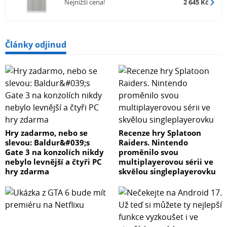
Nejnižší cena!
2 645 Kč
Články odjinud
Hry zadarmo, nebo se
Recenze hry Splatoon
slevou: Baldur&#039;s
Raiders. Nintendo
Gate 3 na konzolích nikdy
proměnilo svou
nebylo levnější a čtyři PC
multiplayerovou sérii ve
hry zdarma
skvělou singleplayerovku