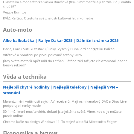
Hlasatelka a moderátorka Saskia Burešová (80) - Smrt manžela ji zdrtila! Co jí vrátilo
chuť žít?
Veggie Burritos
KVÍZ: Rafťáci. Otestujte své znalosti kultovní letní komedie
Auto-moto
Alko-kalkulačka
Rallye Dakar 2025
Dálniční známka 2025
Dacia, Ford i Suzuki zastavují linky. Vyschlý Dunaj drtí energetiku Balkánu
Vítězové a poražení po první polovině sezóny 2026
Jízdy Světa motorů opět míří do Letňan! Pátého září zažijete elektromobil, padne
loňský rekord?
Věda a technika
Nejlepší chytré hodinky
Nejlepší telefony
Nejlepší VPN –
srovnání
Marantz mění vnitřnosti svých AV receiverů. Mají osmikanálový DAC a Dirac Live
podporuje i tenký model
30 filmů, které musíte vidět, dokud jste ještě na světě. Víme, kde si je můžete
pustit online
Chrome kašle na design Windows 11. To stejné ale dělá Microsoft s Edgem
Ekonomika a byznys