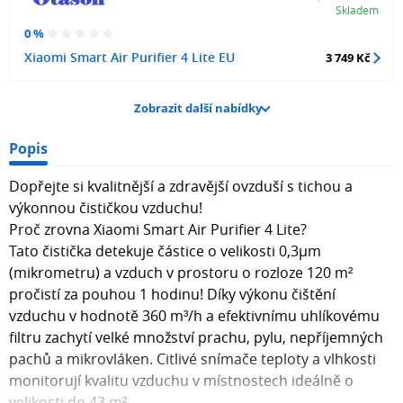
Skladem
0 %
Xiaomi Smart Air Purifier 4 Lite EU
3 749 Kč
Zobrazit další nabídky
Popis
Dopřejte si kvalitnější a zdravější ovzduší s tichou a
výkonnou čističkou vzduchu!
Proč zrovna Xiaomi Smart Air Purifier 4 Lite?
Tato čistička detekuje částice o velikosti 0,3µm
(mikrometru) a vzduch v prostoru o rozloze 120 m²
pročistí za pouhou 1 hodinu! Díky výkonu čištění
vzduchu v hodnotě 360 m³/h a efektivnímu uhlíkovému
filtru zachytí velké množství prachu, pylu, nepříjemných
pachů a mikrovláken. Citlivé snímače teploty a vlhkosti
monitorují kvalitu vzduchu v místnostech ideálně o
velikosti do 43 m².