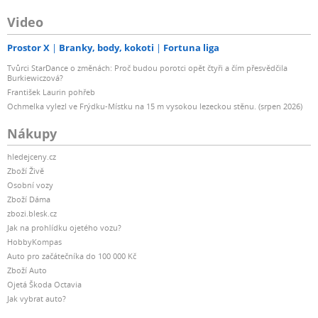
Video
Prostor X
Branky, body, kokoti
Fortuna liga
Tvůrci StarDance o změnách: Proč budou porotci opět čtyři a čím přesvědčila
Burkiewiczová?
František Laurin pohřeb
Ochmelka vylezl ve Frýdku-Místku na 15 m vysokou lezeckou stěnu. (srpen 2026)
Nákupy
hledejceny.cz
Zboží Živě
Osobní vozy
Zboží Dáma
zbozi.blesk.cz
Jak na prohlídku ojetého vozu?
HobbyKompas
Auto pro začátečníka do 100 000 Kč
Zboží Auto
Ojetá Škoda Octavia
Jak vybrat auto?