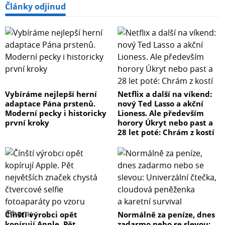
Články odjinud
- Color - Black
- Specifications
Output Resolution - 4k
- CPU - Quad-core Cortex-A35
Vybíráme nejlepší herní
Netflix a další na víkend:
adaptace Pána prstenů.
nový Ted Lasso a akční
Moderní pecky i historicky
Lioness. Ale především
- GPU - Mali-G31 MP2
první kroky
horory Úkryt nebo past a
28 let poté: Chrám z kostí
- RAM - 2GB
- Storage - 8GB
- Operating System - Android TV™ 11
- Content - Netflix, Amazon Prime Video and Youtube
Čínští výrobci opět
Normálně za peníze, dnes
pre-installed
kopírují Apple. Pět
zadarmo nebo se slevou: