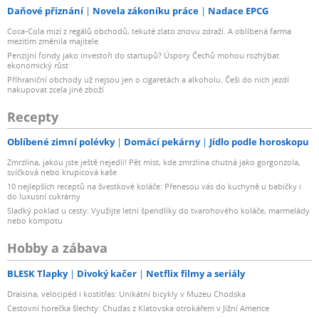
Daňové přiznání
Novela zákoníku práce
Nadace EPCG
Coca-Cola mizí z regálů obchodů, tekuté zlato znovu zdraží. A oblíbená farma
mezitím změnila majitele
Penzijní fondy jako investoři do startupů? Úspory Čechů mohou rozhýbat
ekonomický růst
Příhraniční obchody už nejsou jen o cigaretách a alkoholu. Češi do nich jezdí
nakupovat zcela jiné zboží
Recepty
Oblíbené zimní polévky
Domácí pekárny
Jídlo podle horoskopu
Zmrzlina, jakou jste ještě nejedli! Pět míst, kde zmrzlina chutná jako gorgonzola,
svíčková nebo krupicová kaše
10 nejlepších receptů na švestkové koláče: Přenesou vás do kuchyně u babičky i
do luxusní cukrárny
Sladký poklad u cesty: Využijte letní špendlíky do tvarohového koláče, marmelády
nebo kompotu
Hobby a zábava
BLESK Tlapky
Divoký kačer
Netflix filmy a seriály
Draisina, velocipéd i kostitřas: Unikátní bicykly v Muzeu Chodska
Cestovní horečka šlechty: Chuďas z Klatovska otrokářem v Jižní Americe