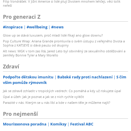
Filip Vondrášek: V Jižní Americe si lidé plují životem mnohem lehčeji, věci tolik
neřeší
Pro generaci Z
#inspirace
#wellbeing
#news
Glow up se stává luxusem, proč mladí lidé říkají ano glow downu?
Pop Culture Wrap: Ariana Grande promluvila o svém ústupu z veřejného života a
Sophia z KATSEYE si dává pauzu od skupiny
Alt news: MGK v tom zas lítá, Jared Leto byl obviněný ze sexuálního obtěžování a
zemřely Bonnie Tyler a Mary Morello
Zdraví
Podpořte dětskou imunitu
Babské rady proti nachlazení
S čím
vším pomůže rýmovník
Jak se zdravě zchladit v tropických vedrech: Co pomáhá a kdy už riskujete úpal
Úpal a úžeh: Jak je poznat a jak se z nich rychle vyléčit
Parazité v nás: Kterým se u nás líbí a kde v našem těle je můžeme najít?
Pro nejmenší
Mourissonova poradna
Komiksy
Festival ABC