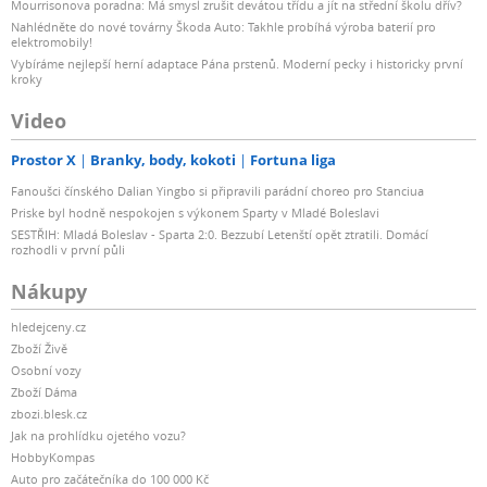
Mourrisonova poradna: Má smysl zrušit devátou třídu a jít na střední školu dřív?
Nahlédněte do nové továrny Škoda Auto: Takhle probíhá výroba baterií pro
elektromobily!
Vybíráme nejlepší herní adaptace Pána prstenů. Moderní pecky i historicky první
kroky
Video
Prostor X
Branky, body, kokoti
Fortuna liga
Fanoušci čínského Dalian Yingbo si připravili parádní choreo pro Stanciua
Priske byl hodně nespokojen s výkonem Sparty v Mladé Boleslavi
SESTŘIH: Mladá Boleslav - Sparta 2:0. Bezzubí Letenští opět ztratili. Domácí
rozhodli v první půli
Nákupy
hledejceny.cz
Zboží Živě
Osobní vozy
Zboží Dáma
zbozi.blesk.cz
Jak na prohlídku ojetého vozu?
HobbyKompas
Auto pro začátečníka do 100 000 Kč