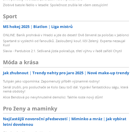
Zlobivé batole řádilo v letadle: Společnost zrušila let všem cestujícím!
not limited to, wallpapers, backgrounds, pictures, UI
design) may vary. Please refer to the actual product.
Sport
*The product site shows the typical value data. All data
come from Xiaomi Laboratories, design and technology
MS hokej 2025
Biatlon
Liga mistrů
parameters, and data were provided by vendors. The
ONLINE: Baník prohrává v Hradci a jde do deseti! Dvě červené za poločas v Jablonci
testing data may vary slightly between different test
Sparťané si vyslechli od fanoušků. Zasloužený kouř, líčil Zelený. Experta nezaujal
Kuol
versions and testing environments and may not reflect
Slavia - Pardubice 2:1. Sešívaná jízda pokračuje, třetí výhru v řadě zařídil Chytil
the actual product.
Móda a krása
Jak zhubnout
Trendy nehty pro jaro 2025
Nové make-up trendy
Tulipán jako vzpomínka: Zapomenutý příběh významné rodiny!
Seriál zrušili, pro posluchače se Kolo času točí dál. Vypráví fantastickou ságu, která
nemá obdoby!
Alice Bendová po nevyhnutelné demolici: Takhle roste nový dům!
Pro ženy a maminky
Nejčastější novoroční předsevzetí
Miminko a mráz
Jak vybírat
letní dovolenou