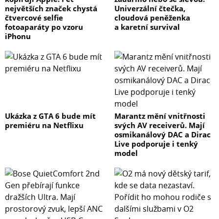
největších značek chystá
Univerzální čtečka,
čtvercové selfie
cloudová peněženka
- Wireless connectivity
fotoaparáty po vzoru
a karetní survival
iPhonu
Wi-Fi 2.4GHz/5GHz
- Bluetooth 5.0
- Decoder
Video decoder - AV1, VP9, H.265, H.264, MPEG-2, MPEG-1
Ukázka z GTA 6 bude mít
Marantz mění vnitřnosti
premiéru na Netflixu
svých AV receiverů. Mají
osmikanálový DAC a Dirac
- Video Format - MKV, MPG, MPEG, DAT, AVI, MOV, ISO,
Live podporuje i tenký
MP4, RM
model
- Audio decoder - DTS HD, Dolby Atmos
- Audio Format - MP3, AAC, RM, FLAC