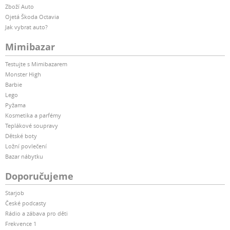
Zboží Auto
Ojetá Škoda Octavia
Jak vybrat auto?
Mimibazar
Testujte s Mimibazarem
Monster High
Barbie
Lego
Pyžama
Kosmetika a parfémy
Teplákové soupravy
Dětské boty
Ložní povlečení
Bazar nábytku
Doporučujeme
Starjob
České podcasty
Rádio a zábava pro děti
Frekvence 1