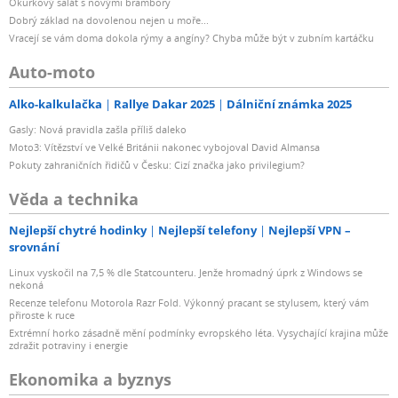
Okurkový salát s novými brambory
Dobrý základ na dovolenou nejen u moře...
Vracejí se vám doma dokola rýmy a angíny? Chyba může být v zubním kartáčku
Auto-moto
Alko-kalkulačka
Rallye Dakar 2025
Dálniční známka 2025
Gasly: Nová pravidla zašla příliš daleko
Moto3: Vítězství ve Velké Británii nakonec vybojoval David Almansa
Pokuty zahraničních řidičů v Česku: Cizí značka jako privilegium?
Věda a technika
Nejlepší chytré hodinky
Nejlepší telefony
Nejlepší VPN –
srovnání
Linux vyskočil na 7,5 % dle Statcounteru. Jenže hromadný úprk z Windows se
nekoná
Recenze telefonu Motorola Razr Fold. Výkonný pracant se stylusem, který vám
přiroste k ruce
Extrémní horko zásadně mění podmínky evropského léta. Vysychající krajina může
zdražit potraviny i energie
Ekonomika a byznys