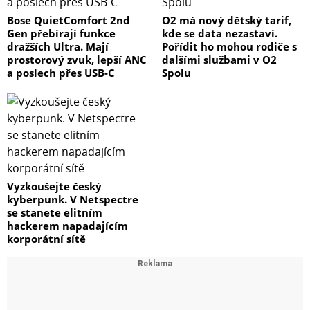
- Image decoder - JPG, BMP, GIF, PNG
Bose QuietComfort 2nd
O2 má nový dětský tarif,
Gen přebírají funkce
kde se data nezastaví.
- Ports
dražších Ultra. Mají
Pořídit ho mohou rodiče s
prostorový zvuk, lepší ANC
dalšími službami v O2
HDMI x 1
a poslech přes USB-C
Spolu
- Micro USB x 1
Notes
*Google Assistant availability varies by markets. Please
refer to Google Assistant official website for more info.
Vyzkoušejte český
kyberpunk. V Netspectre
*Display device must support input via an HDMI port.
se stanete elitním
*Google, Google Play, Android TV, Chromecast built-in
hackerem napadajícím
and other marks are trademarks of Google LLC.
korporátní sítě
*Platforms and content may vary depending on your
country or region. Please refer to the services available
in your location for further details.
*Requires TV and video steaming content that supports