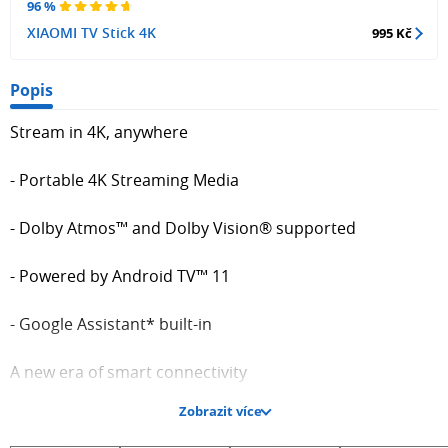
96 %
XIAOMI TV Stick 4K
995 Kč
Popis
Stream in 4K, anywhere
- Portable 4K Streaming Media
- Dolby Atmos™ and Dolby Vision® supported
- Powered by Android TV™ 11
- Google Assistant* built-in
A new era of smart connectivity
Zobrazit více
With the smart Android TV™ system, Xiaomi TV Stick 4K
offers you a new multimedia experience anytime,