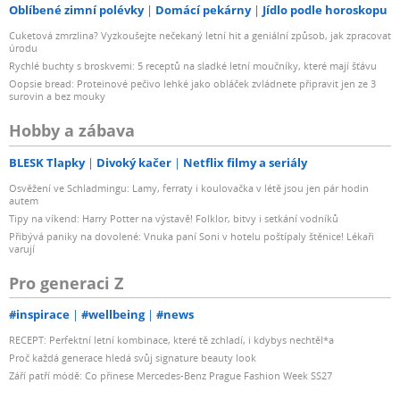
Oblíbené zimní polévky
Domácí pekárny
Jídlo podle horoskopu
Cuketová zmrzlina? Vyzkoušejte nečekaný letní hit a geniální způsob, jak zpracovat
úrodu
Rychlé buchty s broskvemi: 5 receptů na sladké letní moučníky, které mají šťávu
Oopsie bread: Proteinové pečivo lehké jako obláček zvládnete připravit jen ze 3
surovin a bez mouky
Hobby a zábava
BLESK Tlapky
Divoký kačer
Netflix filmy a seriály
Osvěžení ve Schladmingu: Lamy, ferraty i koulovačka v létě jsou jen pár hodin
autem
Tipy na víkend: Harry Potter na výstavě! Folklor, bitvy i setkání vodníků
Přibývá paniky na dovolené: Vnuka paní Soni v hotelu poštípaly štěnice! Lékaři
varují
Pro generaci Z
#inspirace
#wellbeing
#news
RECEPT: Perfektní letní kombinace, které tě zchladí, i kdybys nechtěl*a
Proč každá generace hledá svůj signature beauty look
Září patří módě: Co přinese Mercedes-Benz Prague Fashion Week SS27