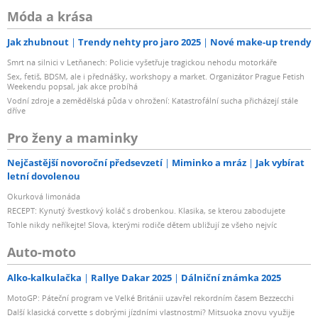
Móda a krása
Jak zhubnout
Trendy nehty pro jaro 2025
Nové make-up trendy
Smrt na silnici v Letňanech: Policie vyšetřuje tragickou nehodu motorkáře
Sex, fetiš, BDSM, ale i přednášky, workshopy a market. Organizátor Prague Fetish
Weekendu popsal, jak akce probíhá
Vodní zdroje a zemědělská půda v ohrožení: Katastrofální sucha přicházejí stále
dříve
Pro ženy a maminky
Nejčastější novoroční předsevzetí
Miminko a mráz
Jak vybírat
letní dovolenou
Okurková limonáda
RECEPT: Kynutý švestkový koláč s drobenkou. Klasika, se kterou zabodujete
Tohle nikdy neříkejte! Slova, kterými rodiče dětem ubližují ze všeho nejvíc
Auto-moto
Alko-kalkulačka
Rallye Dakar 2025
Dálniční známka 2025
MotoGP: Páteční program ve Velké Británii uzavřel rekordním časem Bezzecchi
Další klasická corvette s dobrými jízdními vlastnostmi? Mitsuoka znovu využije