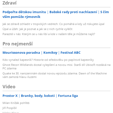
Zdraví
Podpořte dětskou imunitu
Babské rady proti nachlazení
S čím
vším pomůže rýmovník
Jak se zdravě zchladit v tropických vedrech: Co pomáhá a kdy už riskujete úpal
Úpal a úžeh: Jak je poznat a jak se z nich rychle vyléčit
Parazité v nás: Kterým se u nás líbí a kde v našem těle je můžeme najít?
Pro nejmenší
Mourissonova poradna
Komiksy
Festival ABC
Kdo vynalezl kapesník? Historie od středověku po papírové kapesníky
Ghost Recon Wildlands dostal vylepšení a novou misi. Starší díl Ubisoft rozdává na
PC zdarma
Quake ke 30. narozeninám dostal novou epizodu zdarma. Dawn of the Machine
vám zamotá hlavu iluzemi
Video
Prostor X
Branky, body, kokoti
Fortuna liga
Milan Knížák pohřeb
Jiří Pospíšil
Václav Klaus