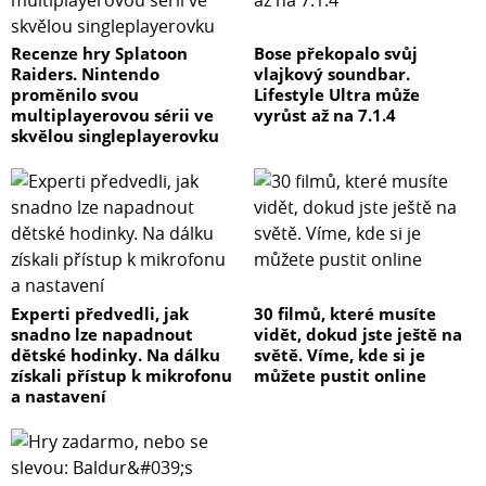
Combo 1x Výstupy: 1 & 2 XLR-3-32 Thru nebo DSP Out
Bluetooth: Ver.5.0, A2DP (SBC, AAC), Class 1 Aplikace: D-
Recenze hry Splatoon
Bose překopalo svůj
Remote (iOS/Android) AD/DA převodníky: 32bitové/96
Raiders. Nintendo
vlajkový soundbar.
proměnilo svou
Lifestyle Ultra může
kHz Procesory: HPF: OFF, 50 Hz - 118 Hz, 12 dB - 48
multiplayerovou sérii ve
vyrůst až na 7.1.4
dB/Oct.; D-XSUB: NORMAL, XTENDED LF Chlazení: větrák,
skvělou singleplayerovku
5 rychlostí Požadavky napájení: 100 – 240 V, 50 Hz/60 Hz
Příkon: 130 W Příkon bez zatížení: 40 W Rukojeti: 2x boční
Hnízdo: 35 mm (hloubka 80 mm) & M20 (hloubka závitu
25 mm) Materiál: překližka, povrch polyuretan, černá
Doporučené příslušenství: povlak SPCVR-DSX183,
kolečka SPW-1 Rozměry: 721 x 683 x 563 mm Hmotnost:
51,0 kg Připravil PJ
Experti předvedli, jak
30 filmů, které musíte
snadno lze napadnout
vidět, dokud jste ještě na
dětské hodinky. Na dálku
světě. Víme, kde si je
získali přístup k mikrofonu
můžete pustit online
a nastavení