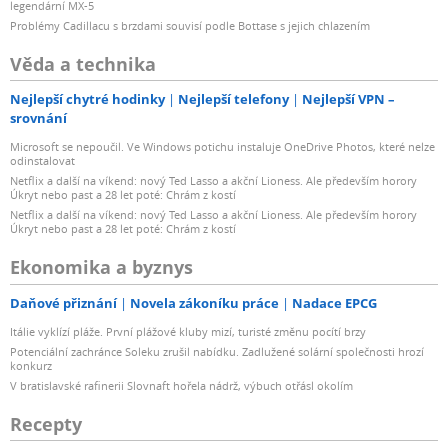
legendární MX-5
Problémy Cadillacu s brzdami souvisí podle Bottase s jejich chlazením
Věda a technika
Nejlepší chytré hodinky
Nejlepší telefony
Nejlepší VPN –
srovnání
Microsoft se nepoučil. Ve Windows potichu instaluje OneDrive Photos, které nelze
odinstalovat
Netflix a další na víkend: nový Ted Lasso a akční Lioness. Ale především horory
Úkryt nebo past a 28 let poté: Chrám z kostí
Netflix a další na víkend: nový Ted Lasso a akční Lioness. Ale především horory
Úkryt nebo past a 28 let poté: Chrám z kostí
Ekonomika a byznys
Daňové přiznání
Novela zákoníku práce
Nadace EPCG
Itálie vyklízí pláže. První plážové kluby mizí, turisté změnu pocítí brzy
Potenciální zachránce Soleku zrušil nabídku. Zadlužené solární společnosti hrozí
konkurz
V bratislavské rafinerii Slovnaft hořela nádrž, výbuch otřásl okolím
Recepty