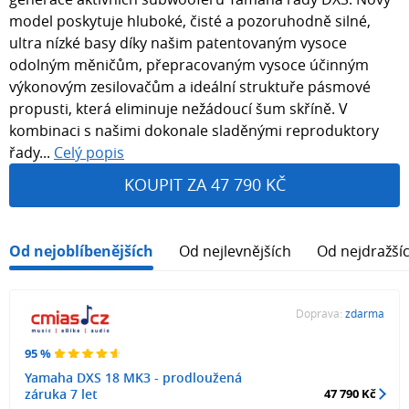
model poskytuje hluboké, čisté a pozoruhodně silné,
ultra nízké basy díky našim patentovaným vysoce
odolným měničům, přepracovaným vysoce účinným
výkonovým zesilovačům a ideální struktuře pásmové
propusti, která eliminuje nežádoucí šum skříně. V
kombinaci s našimi dokonale sladěnými reproduktory
řady...
Celý popis
KOUPIT ZA 47 790 KČ
Od nejoblíbenějších
Od nejlevnějších
Od nejdražší
Doprava:
zdarma
95 %
Yamaha DXS 18 MK3 - prodloužená
záruka 7 let
47 790 Kč