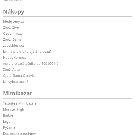
Nákupy
hledejceny.cz
Zboží Živě
Osobní vozy
Zboží Dáma
zbozi.blesk.cz
Jak na prohlídku ojetého vozu?
HobbyKompas
Auto pro začátečníka do 100 000 Kč
Zboží Auto
Ojetá Škoda Octavia
Jak vybrat auto?
Mimibazar
Testujte s Mimibazarem
Monster High
Barbie
Lego
Pyžama
Kosmetika a parfémy