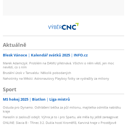
VÝBĚR
Aktuálně
Blesk Vánoce
Kalendář svátků 2025
INFO.cz
Marek Adamczyk: Problém na DAMU přetrvává. Všichni o něm vědí, jen moc
nevědí, co s ním
Brutální útok v Tanvaldu: Několik pobodaných
Nahotinky na Měsíci: Astronautovy Playboy fotky se vydražily za miliony
Sport
MS hokej 2025
Biatlon
Liga mistrů
Ostuda pro Dynamo. Odhlášení béčka za půl milionu, majitelka odmítla nabídku
kraje
Haraslín si zaslouží odejít. Výhra je to i pro Spartu, ale měla by ještě zareagovat
ONLINE: Slavia B - Třinec 3:2. Dukla hostí Kroměříž, Karviná hraje v Prostějově