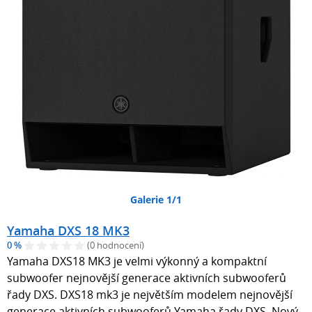
Galerie 1/1
Yamaha DXS 18 MK3
0 %
(0 hodnocení)
Yamaha DXS18 MK3 je velmi výkonný a kompaktní
subwoofer nejnovější generace aktivních subwooferů
řady DXS. DXS18 mk3 je největším modelem nejnovější
generace aktivních subwooferů Yamaha řady DXS. Nový