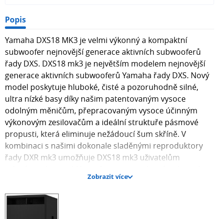
Popis
Yamaha DXS18 MK3 je velmi výkonný a kompaktní
subwoofer nejnovější generace aktivních subwooferů
řady DXS. DXS18 mk3 je největším modelem nejnovější
generace aktivních subwooferů Yamaha řady DXS. Nový
model poskytuje hluboké, čisté a pozoruhodně silné,
ultra nízké basy díky našim patentovaným vysoce
odolným měničům, přepracovaným vysoce účinným
výkonovým zesilovačům a ideální struktuře pásmové
propusti, která eliminuje nežádoucí šum skříně. V
kombinaci s našimi dokonale sladěnými reproduktory
řady DXR mk3 umožňuje DXS18 mk3 uživatelům
vybudovat bezproblémově integrovaný zvukový systém s
Zobrazit více
bezkonkurenčním dopadem. Základní vlastnosti
Yamaha DXS 18mk3 18" membránový reproduktor s 4"
kmitací cívkou, patentovaná vysoce odolná jednotka
Nově vyvinutý zesilovač třídy D s výkonem 2500 W