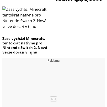
Materiál: dřevotříska, povrch polyuretan, černá
Připravil PJ
Zase vychází Minecraft,
tentokrát nativně pro
Nintendo Switch 2. Nová
verze dorazí v říjnu