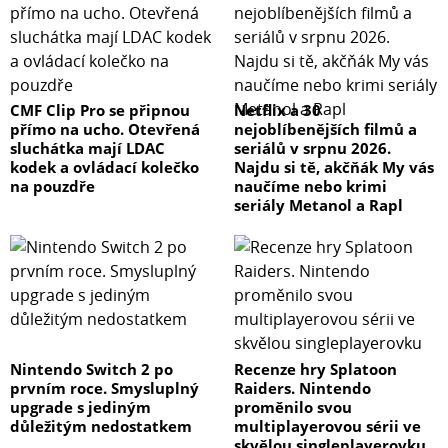
Typ reproduktoru: 18" aktivní subwoofer
Frekvenční rozsah (-10 dB):30 Hz – 150 Hz
Reproduktor: 18" kónický,
Voice Coil: 4"
CMF Clip Pro se připnou
Netflix a 30
Magnet: Ferrit
přímo na ucho. Otevřená
nejoblíbenějších filmů a
Samplovací frekvence: 96 kHz a FIR filtr
sluchátka mají LDAC
seriálů v srpnu 2026.
Převodníky: 96 kHz AD/DA
kodek a ovládací kolečko
Najdu si tě, akčňák My vás
Výkon: Dynamický: 1600 W / Kontinuální: 1200 W
na pouzdře
naučíme nebo krimi
seriály Metanol a Rapl
Maximální úroveň výstupu (1m; v ose): 136 dB SPL
Vstupy: 2 x combo, linková úroveň (max +24 dBu)
Výstupy: 2 x XLR3-32, CH1/2: THRUnebo DSP OUT
Třída zesilovače: D
Chlazení: větrák, proměnlivé otáčky
Příkon: 40 W (bez zatížení), 180 W (1/8)
Hnízdo: 35 mm (hloubka 80 mm) &amp; M20 (hloubka
Nintendo Switch 2 po
Recenze hry Splatoon
závitu 25 mm)
prvním roce. Smysluplný
Raiders. Nintendo
Rozměry:550 x657 x720 mm
upgrade s jediným
proměnilo svou
Hmotnost: 48,9 kg
důležitým nedostatkem
multiplayerovou sérii ve
skvělou singleplayerovku