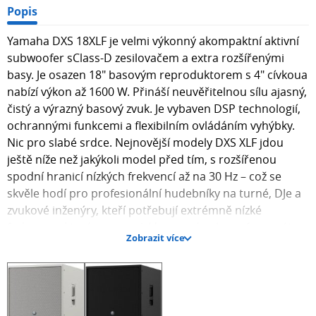
Popis
Yamaha DXS 18XLF je velmi výkonný akompaktní aktivní
subwoofer sClass-D zesilovačem a extra rozšířenými
basy. Je osazen 18" basovým reproduktorem s 4" cívkoua
nabízí výkon až 1600 W. Přináší neuvěřitelnou sílu ajasný,
čistý a výrazný basový zvuk. Je vybaven DSP technologií,
ochrannými funkcemi a flexibilním ovládáním vyhýbky.
Nic pro slabé srdce. Nejnovější modely DXS XLF jdou
ještě níže než jakýkoli model před tím, s rozšířenou
spodní hranicí nízkých frekvencí až na 30 Hz – což se
skvěle hodí pro profesionální hudebníky na turné, DJe a
zvukové inženýry, kteří potřebují extrémně nízké
frekvence, které jim nenabídnou jiné subwoofery v této
Zobrazit více
třídě. Flexibilní DSP a design těla reproboxu s širokým
basreflexem se zvrásněným vyústěním otvoru zajistí, že
si nízké frekvence zachovají vynikající čistotu a
muzikálnost i při velmi vysokých úrovních hlasitosti.