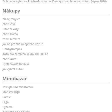
Ochmelka vylezl ve Frýdku-Místku na 15 m vysokou lezeckou stěnu. (srpen 2026)
Nákupy
hledejceny.cz
Zboží Živě
Osobní vozy
Zboží Dáma
zbozi.blesk.cz
Jak na prohlídku ojetého vozu?
HobbyKompas
Auto pro začátečníka do 100 000 Kč
Zboží Auto
Ojetá Škoda Octavia
Jak vybrat auto?
Mimibazar
Testujte s Mimibazarem
Monster High
Barbie
Lego
Pyžama
Kosmetika a parfémy