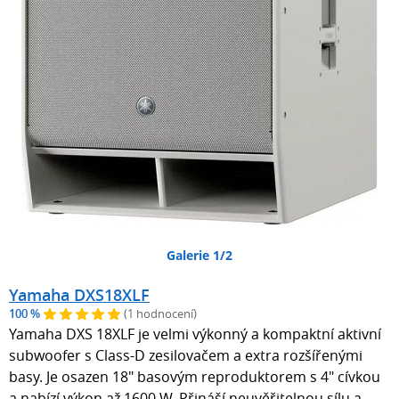
Galerie 1/2
Yamaha DXS18XLF
100 %
(1 hodnocení)
Yamaha DXS 18XLF je velmi výkonný a kompaktní aktivní
subwoofer s Class-D zesilovačem a extra rozšířenými
basy. Je osazen 18" basovým reproduktorem s 4" cívkou
a nabízí výkon až 1600 W. Přináší neuvěřitelnou sílu a