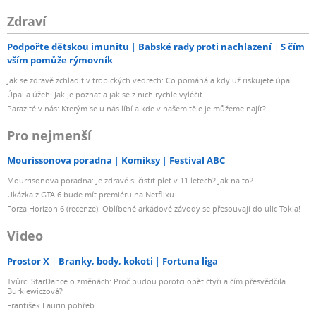
Zdraví
Podpořte dětskou imunitu
Babské rady proti nachlazení
S čím
vším pomůže rýmovník
Jak se zdravě zchladit v tropických vedrech: Co pomáhá a kdy už riskujete úpal
Úpal a úžeh: Jak je poznat a jak se z nich rychle vyléčit
Parazité v nás: Kterým se u nás líbí a kde v našem těle je můžeme najít?
Pro nejmenší
Mourissonova poradna
Komiksy
Festival ABC
Mourrisonova poradna: Je zdravé si čistit pleť v 11 letech? Jak na to?
Ukázka z GTA 6 bude mít premiéru na Netflixu
Forza Horizon 6 (recenze): Oblíbené arkádové závody se přesouvají do ulic Tokia!
Video
Prostor X
Branky, body, kokoti
Fortuna liga
Tvůrci StarDance o změnách: Proč budou porotci opět čtyři a čím přesvědčila
Burkiewiczová?
František Laurin pohřeb