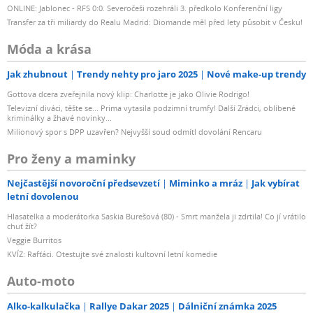
ONLINE: Jablonec - RFS 0:0. Severočeši rozehráli 3. předkolo Konferenční ligy
Transfer za tři miliardy do Realu Madrid: Diomande měl před lety působit v Česku!
Móda a krása
Jak zhubnout
Trendy nehty pro jaro 2025
Nové make-up trendy
Gottova dcera zveřejnila nový klip: Charlotte je jako Olivie Rodrigo!
Televizní diváci, těšte se... Prima vytasila podzimní trumfy! Další Zrádci, oblíbené
kriminálky a žhavé novinky...
Milionový spor s DPP uzavřen? Nejvyšší soud odmítl dovolání Rencaru
Pro ženy a maminky
Nejčastější novoroční předsevzetí
Miminko a mráz
Jak vybírat
letní dovolenou
Hlasatelka a moderátorka Saskia Burešová (80) - Smrt manžela ji zdrtila! Co jí vrátilo
chuť žít?
Veggie Burritos
KVÍZ: Rafťáci. Otestujte své znalosti kultovní letní komedie
Auto-moto
Alko-kalkulačka
Rallye Dakar 2025
Dálniční známka 2025