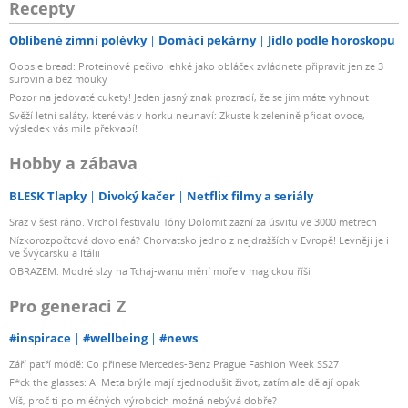
Recepty
Oblíbené zimní polévky
Domácí pekárny
Jídlo podle horoskopu
Oopsie bread: Proteinové pečivo lehké jako obláček zvládnete připravit jen ze 3
surovin a bez mouky
Pozor na jedovaté cukety! Jeden jasný znak prozradí, že se jim máte vyhnout
Svěží letní saláty, které vás v horku neunaví: Zkuste k zelenině přidat ovoce,
výsledek vás mile překvapí!
Hobby a zábava
BLESK Tlapky
Divoký kačer
Netflix filmy a seriály
Sraz v šest ráno. Vrchol festivalu Tóny Dolomit zazní za úsvitu ve 3000 metrech
Nízkorozpočtová dovolená? Chorvatsko jedno z nejdražších v Evropě! Levněji je i
ve Švýcarsku a Itálii
OBRAZEM: Modré slzy na Tchaj-wanu mění moře v magickou říši
Pro generaci Z
#inspirace
#wellbeing
#news
Září patří módě: Co přinese Mercedes-Benz Prague Fashion Week SS27
F*ck the glasses: AI Meta brýle mají zjednodušit život, zatím ale dělají opak
Víš, proč ti po mléčných výrobcích možná nebývá dobře?