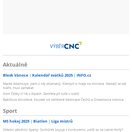
VÝBĚR
Aktuálně
Blesk Vánoce
Kalendář svátků 2025
INFO.cz
Marek Adamczyk: Jsem z něj zklamaný. Klempíř si hraje na ministra. Nestačí se tak
tvářit, musí zamakat
Smrt Češky (†14) v Alpách: Zemřela při túře s rodiči
Babišova dovolená: Kousek od oblíbené destinace Čechů a Onassisova ostrova
Sport
MS hokej 2025
Biatlon
Liga mistrů
Střední záložníci Sparty: Sochůrek bojuje s konkurencí, udrží se na Letné Hollý?