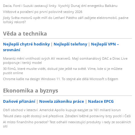
Dacia, Ford i Suzuki zastavují linky. Vyschlý Dunaj drtí energetiku Balkánu
Vítězové a poražení po první polovině sezóny 2026
Jízdy Světa motorů opět míří do Letňan! Pátého září zažijete elektromobil, padne
loňský rekord?
Věda a technika
Nejlepší chytré hodinky
Nejlepší telefony
Nejlepší VPN –
srovnání
Marantz mění vnitřnosti svých AV receiverů. Mají osmikanálový DAC a Dirac Live
podporuje i tenký model
30 filmů, které musíte vidět, dokud jste ještě na světě. Víme, kde si je můžete
pustit online
Chrome kašle na design Windows 11. To stejné ale dělá Microsoft s Edgem
Ekonomika a byznys
Daňové přiznání
Novela zákoníku práce
Nadace EPCG
Obří obchod v letectví. Americké Apollo kupuje easyJet za 161 miliard korun
Tekuté zlato opět dostojí své přezdívce. Zdražení běžné potraviny brzy pocítí i Češi
AI místo finančního poradce? Test odhalil neexistující produkty i rady ze sociálních
sítí