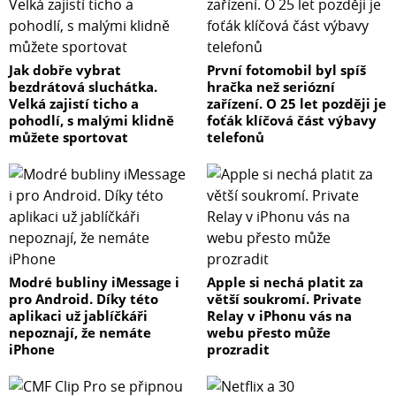
Jak dobře vybrat
První fotomobil byl spíš
Odolné, přenosné a připravené na cesty
bezdrátová sluchátka.
hračka než seriózní
Vnější povrch DXS XLF je potažen odolným povlakem
Velká zajistí ticho a
zařízení. O 25 let později je
Polyurea s extrémně vysokou odolností proti poškození,
pohodlí, s malými klidně
foťák klíčová část výbavy
který chrání skříň reproboxu proti poškrábání, nárazu
můžete sportovat
telefonů
nebo špatným povětrnostním podmínkám a udržuje
profesionální vzhled i v dalších letech. Kromě toho, nová
snadno uchopitelná hliníková rukojeť, volitelná sada
koleček SPW1 a funkční ochranné obaly SPCVR poskytují
další bezpečnost, přenosnost a klid na cestách.
Modré bubliny iMessage i
Apple si nechá platit za
pro Android. Díky této
větší soukromí. Private
aplikaci už jablíčkáři
Relay v iPhonu vás na
nepoznají, že nemáte
webu přesto může
iPhone
prozradit
Specifikace