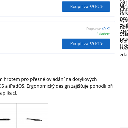
Koupit za 69 Kč
1
Doprava:
49 Kč
Skladem
Koupit za 69 Kč
ým hrotem pro přesné ovládání na dotykových
iOS a iPadOS. Ergonomický design zajišťuje pohodlí při
plikací.