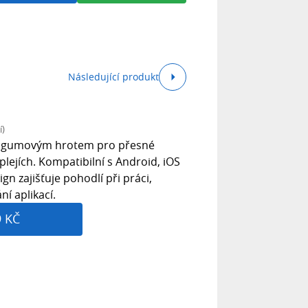
Následující produkt
í)
s s gumovým hrotem pro přesné
lejích. Kompatibilní s Android, iOS
n zajišťuje pohodlí při práci,
í aplikací.
9 KČ