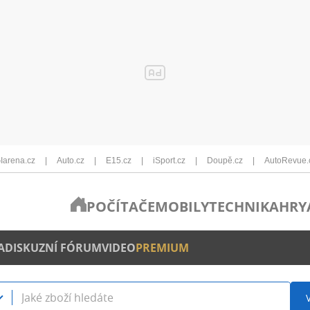
Iarena.cz
Auto.cz
E15.cz
iSport.cz
Doupě.cz
AutoRevue.
POČÍTAČE
MOBILY
TECHNIKA
HRY
A
DISKUZNÍ FÓRUM
VIDEO
PREMIUM