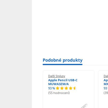
Podobné produkty
 Stylusy
Další Stylusy
Dal
vo Digital Pen 2
Apple Pencil USB-C
Ap
J19850
MUWA3ZM/A
MX
93 %
93
odnocení)
(55 hodnocení)
(3