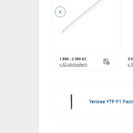
Previous
 825 Kč
1 890 - 2 390 Kč
3 0
 obchodech
v 42 obchodech
v 
Yenkee YTP P1 Pasiv