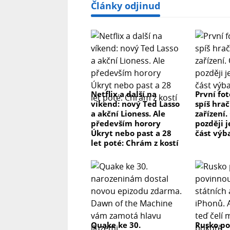
Články odjinud
Netflix a další na
První fo
víkend: nový Ted Lasso
spíš hrač
a akční Lioness. Ale
zařízení.
především horory
později j
Úkryt nebo past a 28
část výb
let poté: Chrám z kostí
Quake ke 30.
Rusko po