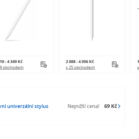
10 - 4 349 Kč
2 088 - 4 056 Kč
1
39 obchodech
v 25 obchodech
ní univerzální stylus
Nejnižší cena!
69 Kč