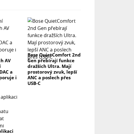
Bose QuietComfort 2nd
ch AV
Gen přebírají funkce
í
dražších Ultra. Mají
DAC a
prostorový zvuk, lepší
poruje i
ANC a poslech přes
USB-C
likaci