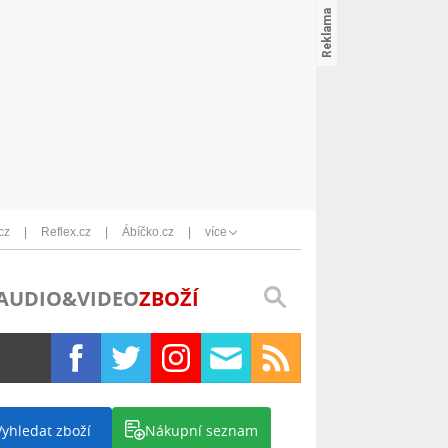
cz
Reflex.cz
Ábíčko.cz
více
AUDIO&VIDEO
ZBOŽÍ
Vyhledat zboží
Nákupní seznam