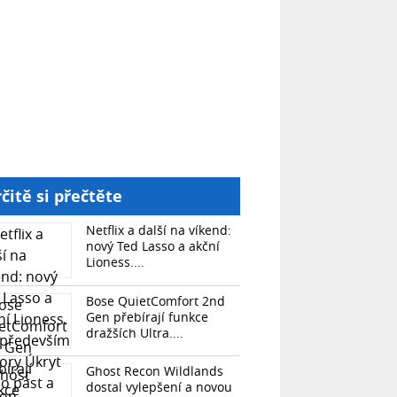
čitě si přečtěte
Netflix a další na víkend:
nový Ted Lasso a akční
Lioness....
Bose QuietComfort 2nd
Gen přebírají funkce
dražších Ultra....
Ghost Recon Wildlands
dostal vylepšení a novou