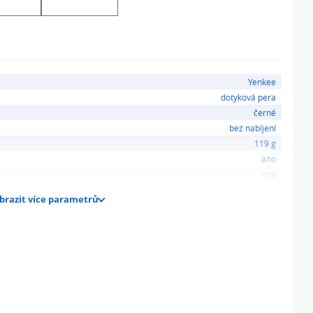
Yenkee
dotyková pera
černé
bez nabíjení
119 g
ano
ano
brazit více parametrů