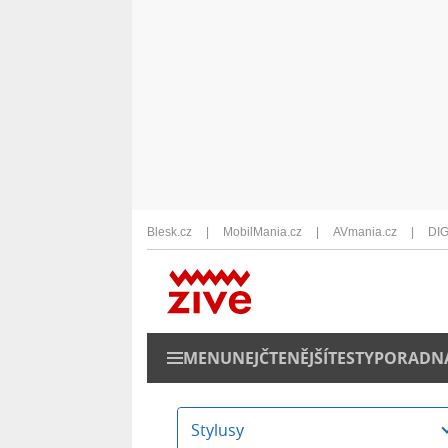
Blesk.cz
MobilMania.cz
AVmania.cz
DIG
MENU
NEJČTENĚJŠÍ
TESTY
PORADN
Stylusy