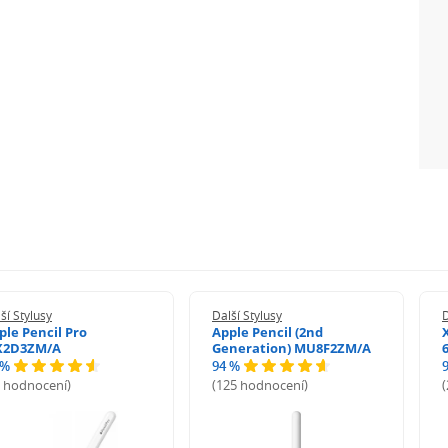
ší Stylusy
Další Stylusy
D
ple Pencil Pro
Apple Pencil (2nd
2D3ZM/A
Generation) MU8F2ZM/A
 %
94 %
9 hodnocení)
(125 hodnocení)