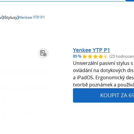
ví
Stylusy
Yenkee YTP P1
Yenkee YTP P1
89 %
(23 hodnocen
Univerzální pasivní stylu
ovládání na dotykových disp
a iPadOS. Ergonomický desig
tvorbě poznámek a používán
KOUPIT ZA 6