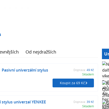
4
evnějších
Od nejdražších
Ur
 Pasivní univerzální stylus
Doprava:
49 Kč
Skladem
Koupit za 69 Kč
í stylus univerzal YENKEE
Doprava:
39 Kč
Skladem