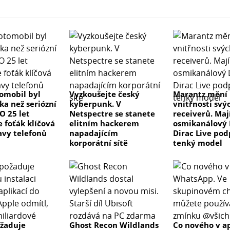
tomobil byl
Vyzkoušejte český
Marantz mění
ka než seriózní
kyberpunk. V
vnitřnosti svý
 O 25 let
Netspectre se stanete
receiverů. Maj
e foťák klíčová
elitním hackerem
osmikanálový 
avy telefonů
napadajícím
Dirac Live pod
korporátní sítě
tenký model
žaduje
Ghost Recon Wildlands
Co nového v ap