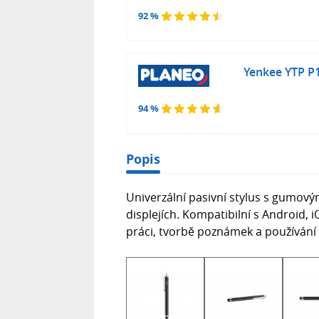
92 %
Yenkee YTP P
94 %
Popis
Univerzální pasivní stylus s gumov
displejích. Kompatibilní s Android, 
práci, tvorbě poznámek a používání a