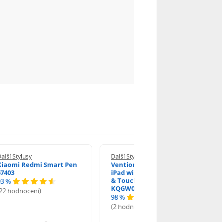
alší Stylusy
Další Stylusy
Xiaomi Redmi Smart Pen
Vention Stylus Pen for
67403
iPad with Palm Rejection
& Touch Switch White
93 %
KQGW0
(22 hodnocení)
98 %
(2 hodnocení)