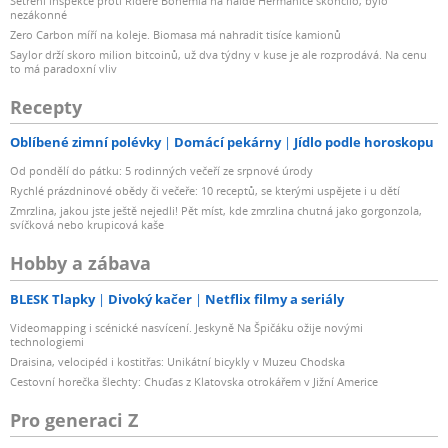
Šetření inspekce proti Rideře Bohemia na haldě Heřmanice skončilo, bylo
nezákonné
Zero Carbon míří na koleje. Biomasa má nahradit tisíce kamionů
Saylor drží skoro milion bitcoinů, už dva týdny v kuse je ale rozprodává. Na cenu
to má paradoxní vliv
Recepty
Oblíbené zimní polévky
Domácí pekárny
Jídlo podle horoskopu
Od pondělí do pátku: 5 rodinných večeří ze srpnové úrody
Rychlé prázdninové obědy či večeře: 10 receptů, se kterými uspějete i u dětí
Zmrzlina, jakou jste ještě nejedli! Pět míst, kde zmrzlina chutná jako gorgonzola,
svíčková nebo krupicová kaše
Hobby a zábava
BLESK Tlapky
Divoký kačer
Netflix filmy a seriály
Videomapping i scénické nasvícení. Jeskyně Na Špičáku ožije novými
technologiemi
Draisina, velocipéd i kostitřas: Unikátní bicykly v Muzeu Chodska
Cestovní horečka šlechty: Chuďas z Klatovska otrokářem v Jižní Americe
Pro generaci Z