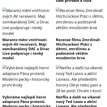
vám přiroste k ruce
Marantz mění vnitřnosti
Recenze filmu Zmrzlinář.
svých AV receiverů. Mají
Hitchcockovi Ptáci s
osmikanálový DAC a Dirac
dětmi, zmrzlinou a
Live podporuje i tenký
podstatně větším
model
množstvím krve
Vybíráme nejlepší herní
Netflix a další na víkend:
adaptace Pána prstenů.
nový Ted Lasso a akční
Moderní pecky i historicky
Lioness. Ale především