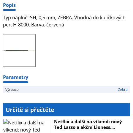
Popis
Typ náplně: SH, 0,5 mm, ZEBRA. Vhodná do kuličkových
per: H-8000. Barva: červená
Parametry
Výrobce
Zebra
Určitě si přečtěte
Netflix a další na víkend: nový
Ted Lasso a akční Lioness....