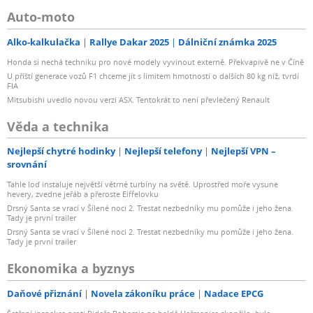
Auto-moto
Alko-kalkulačka
Rallye Dakar 2025
Dálniční známka 2025
Honda si nechá techniku pro nové modely vyvinout externě. Překvapivě ne v Číně
U příští generace vozů F1 chceme jít s limitem hmotnosti o dalších 80 kg níž, tvrdí
FIA
Mitsubishi uvedlo novou verzi ASX. Tentokrát to není převlečený Renault
Věda a technika
Nejlepší chytré hodinky
Nejlepší telefony
Nejlepší VPN –
srovnání
Tahle loď instaluje největší větrné turbíny na světě. Uprostřed moře vysune
hevery, zvedne jeřáb a přeroste Eiffelovku
Drsný Santa se vrací v Šílené noci 2. Trestat nezbedníky mu pomůže i jeho žena.
Tady je první trailer
Drsný Santa se vrací v Šílené noci 2. Trestat nezbedníky mu pomůže i jeho žena.
Tady je první trailer
Ekonomika a byznys
Daňové přiznání
Novela zákoníku práce
Nadace EPCG