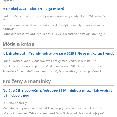
MS hokej 2025
Biatlon
Liga mistrů
Fodrek, Majer, Frťala: trenérská jména v kurzu a vysmátý Chytil. Odevzdal Priske
titul?
Ze dna až na vrchol. Salač teď zažívá nejkrásnější momenty, získá smlouvu v
MotoGP?
Fotbalové přestupy ONLINE: Záložník Slavie odchází na hostování do Anglie
Móda a krása
Jak zhubnout
Trendy nehty pro jaro 2025
Nové make-up trendy
Francii dochází voda: Vláda svolává krizový štáb, vedra se blíží ke 40 °C
Nečekané rozhodnutí o pohřbu Vladimíra Párala (†94): Obřad bude doma!
Podezřelá úmrtí v děčínské nemocnici: Vyšetřovatelé vyslýchají pozůstalé
Pro ženy a maminky
Nejčastější novoroční předsevzetí
Miminko a mráz
Jak vybírat
letní dovolenou
Okurkové nanuky
Máte doma papriky a rajčata? Tyhle 4 recepty na lečo budete vařit celé léto
„Mám ošklivé dítě.“ Tabu, o kterém rodiče mlčí. Psycholožka vysvětluje proč