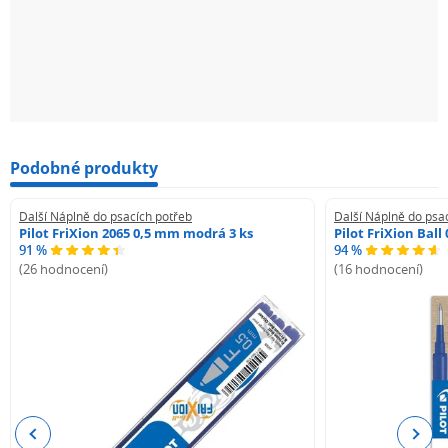
Podobné produkty
Další Náplně do psacích potřeb
Další Náplně do psa
Pilot FriXion 2065 0,5 mm modrá 3 ks
Pilot FriXion Bal
91 %
94 %
(26 hodnocení)
(16 hodnocení)
Previous
Next