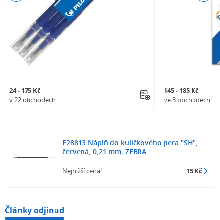
24 - 175 Kč
145 - 185 Kč
v 22 obchodech
ve 3 obchodech
E28813 Náplň do kuličkového pera "SH",
červená, 0,21 mm, ZEBRA
Nejnižší cena!
15 Kč
Články odjinud