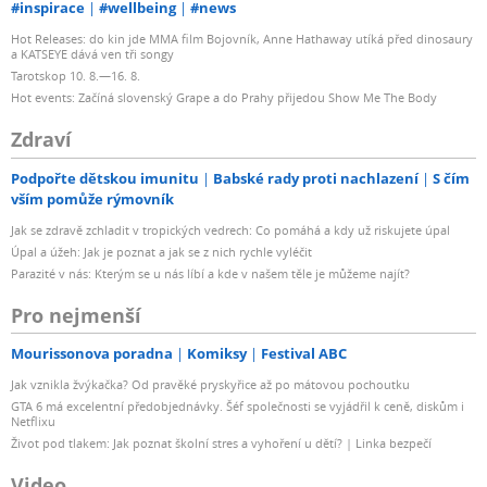
#inspirace
#wellbeing
#news
Hot Releases: do kin jde MMA film Bojovník, Anne Hathaway utíká před dinosaury
a KATSEYE dává ven tři songy
Tarotskop 10. 8.—16. 8.
Hot events: Začíná slovenský Grape a do Prahy přijedou Show Me The Body
Zdraví
Podpořte dětskou imunitu
Babské rady proti nachlazení
S čím
vším pomůže rýmovník
Jak se zdravě zchladit v tropických vedrech: Co pomáhá a kdy už riskujete úpal
Úpal a úžeh: Jak je poznat a jak se z nich rychle vyléčit
Parazité v nás: Kterým se u nás líbí a kde v našem těle je můžeme najít?
Pro nejmenší
Mourissonova poradna
Komiksy
Festival ABC
Jak vznikla žvýkačka? Od pravěké pryskyřice až po mátovou pochoutku
GTA 6 má excelentní předobjednávky. Šéf společnosti se vyjádřil k ceně, diskům i
Netflixu
Život pod tlakem: Jak poznat školní stres a vyhoření u dětí? | Linka bezpečí
Video