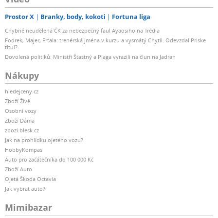
Prostor X
Branky, body, kokoti
Fortuna liga
Chybně neudělená ČK za nebezpečný faul Ayaosiho na Trédla
Fodrek, Majer, Frťala: trenérská jména v kurzu a vysmátý Chytil. Odevzdal Priske
titul?
Dovolená politiků: Ministři Šťastný a Plaga vyrazili na člun na Jadran
Nákupy
hledejceny.cz
Zboží Živě
Osobní vozy
Zboží Dáma
zbozi.blesk.cz
Jak na prohlídku ojetého vozu?
HobbyKompas
Auto pro začátečníka do 100 000 Kč
Zboží Auto
Ojetá Škoda Octavia
Jak vybrat auto?
Mimibazar