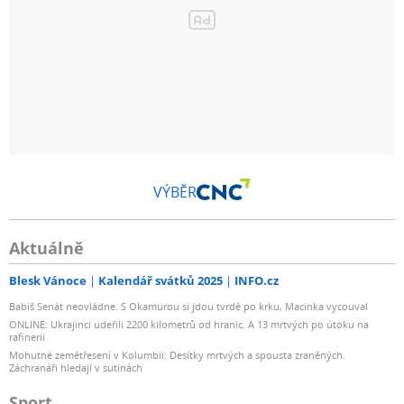
VÝBĚR
Aktuálně
Blesk Vánoce
Kalendář svátků 2025
INFO.cz
Babiš Senát neovládne. S Okamurou si jdou tvrdě po krku, Macinka vycouval
ONLINE: Ukrajinci udeřili 2200 kilometrů od hranic. A 13 mrtvých po útoku na
rafinerii
Mohutné zemětřesení v Kolumbii: Desítky mrtvých a spousta zraněných.
Záchranáři hledají v sutinách
Sport