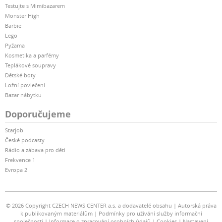
Testujte s Mimibazarem
Monster High
Barbie
Lego
Pyžama
Kosmetika a parfémy
Teplákové soupravy
Dětské boty
Ložní povlečení
Bazar nábytku
Doporučujeme
Starjob
České podcasty
Rádio a zábava pro děti
Frekvence 1
Evropa 2
© 2026 Copyright CZECH NEWS CENTER a.s. a dodavatelé obsahu
Autorská práva
k publikovaným materiálům
Podmínky pro užívání služby informační
společnosti
Informace o zpracování osobních údajů
Cookies
Nastavení