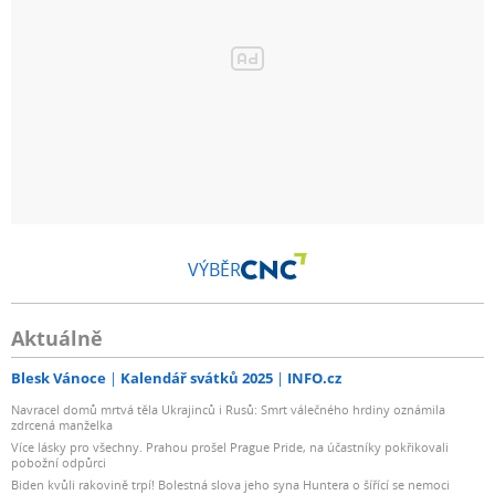
VÝBĚR
Aktuálně
Blesk Vánoce
Kalendář svátků 2025
INFO.cz
Navracel domů mrtvá těla Ukrajinců i Rusů: Smrt válečného hrdiny oznámila
zdrcená manželka
Více lásky pro všechny. Prahou prošel Prague Pride, na účastníky pokřikovali
pobožní odpůrci
Biden kvůli rakovině trpí! Bolestná slova jeho syna Huntera o šířící se nemoci