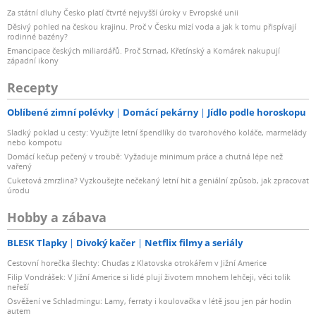
Za státní dluhy Česko platí čtvrté nejvyšší úroky v Evropské unii
Děsivý pohled na českou krajinu. Proč v Česku mizí voda a jak k tomu přispívají
rodinné bazény?
Emancipace českých miliardářů. Proč Strnad, Křetínský a Komárek nakupují
západní ikony
Recepty
Oblíbené zimní polévky
Domácí pekárny
Jídlo podle horoskopu
Sladký poklad u cesty: Využijte letní špendlíky do tvarohového koláče, marmelády
nebo kompotu
Domácí kečup pečený v troubě: Vyžaduje minimum práce a chutná lépe než
vařený
Cuketová zmrzlina? Vyzkoušejte nečekaný letní hit a geniální způsob, jak zpracovat
úrodu
Hobby a zábava
BLESK Tlapky
Divoký kačer
Netflix filmy a seriály
Cestovní horečka šlechty: Chuďas z Klatovska otrokářem v Jižní Americe
Filip Vondrášek: V Jižní Americe si lidé plují životem mnohem lehčeji, věci tolik
neřeší
Osvěžení ve Schladmingu: Lamy, ferraty i koulovačka v létě jsou jen pár hodin
autem