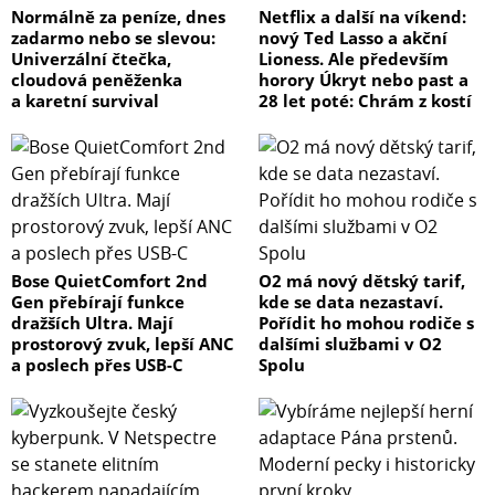
Normálně za peníze, dnes
Netflix a další na víkend:
zadarmo nebo se slevou:
nový Ted Lasso a akční
Univerzální čtečka,
Lioness. Ale především
cloudová peněženka
horory Úkryt nebo past a
a karetní survival
28 let poté: Chrám z kostí
Bose QuietComfort 2nd
O2 má nový dětský tarif,
Gen přebírají funkce
kde se data nezastaví.
dražších Ultra. Mají
Pořídit ho mohou rodiče s
prostorový zvuk, lepší ANC
dalšími službami v O2
a poslech přes USB-C
Spolu