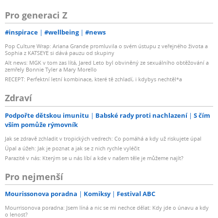
Pro generaci Z
#inspirace
#wellbeing
#news
Pop Culture Wrap: Ariana Grande promluvila o svém ústupu z veřejného života a
Sophia z KATSEYE si dává pauzu od skupiny
Alt news: MGK v tom zas lítá, Jared Leto byl obviněný ze sexuálního obtěžování a
zemřely Bonnie Tyler a Mary Morello
RECEPT: Perfektní letní kombinace, které tě zchladí, i kdybys nechtěl*a
Zdraví
Podpořte dětskou imunitu
Babské rady proti nachlazení
S čím
vším pomůže rýmovník
Jak se zdravě zchladit v tropických vedrech: Co pomáhá a kdy už riskujete úpal
Úpal a úžeh: Jak je poznat a jak se z nich rychle vyléčit
Parazité v nás: Kterým se u nás líbí a kde v našem těle je můžeme najít?
Pro nejmenší
Mourissonova poradna
Komiksy
Festival ABC
Mourrisonova poradna: Jsem líná a nic se mi nechce dělat: Kdy jde o únavu a kdy
o lenost?