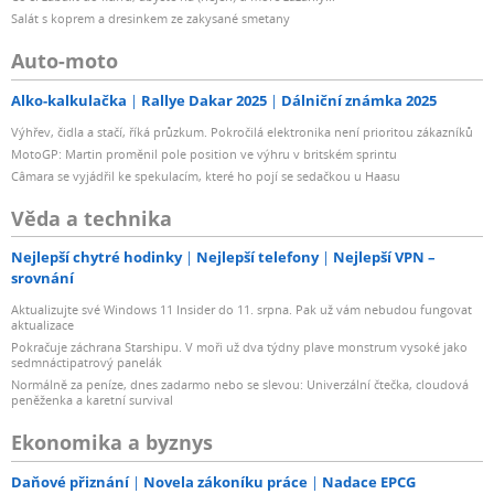
Salát s koprem a dresinkem ze zakysané smetany
Auto-moto
Alko-kalkulačka
Rallye Dakar 2025
Dálniční známka 2025
Výhřev, čidla a stačí, říká průzkum. Pokročilá elektronika není prioritou zákazníků
MotoGP: Martin proměnil pole position ve výhru v britském sprintu
Câmara se vyjádřil ke spekulacím, které ho pojí se sedačkou u Haasu
Věda a technika
Nejlepší chytré hodinky
Nejlepší telefony
Nejlepší VPN –
srovnání
Aktualizujte své Windows 11 Insider do 11. srpna. Pak už vám nebudou fungovat
aktualizace
Pokračuje záchrana Starshipu. V moři už dva týdny plave monstrum vysoké jako
sedmnáctipatrový panelák
Normálně za peníze, dnes zadarmo nebo se slevou: Univerzální čtečka, cloudová
peněženka a karetní survival
Ekonomika a byznys
Daňové přiznání
Novela zákoníku práce
Nadace EPCG