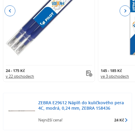
Previous
Next
24 - 175 Kč
145 - 185 Kč
v 22 obchodech
ve 3 obchodech
ZEBRA E29612 Náplň do kuličkového pera
4C, modrá, 0,24 mm, ZEBRA 158436
Nejnižší cena!
24 Kč