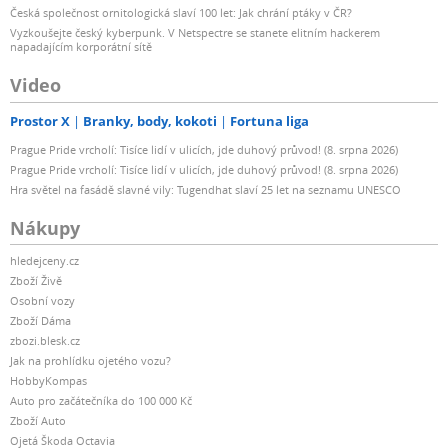
Česká společnost ornitologická slaví 100 let: Jak chrání ptáky v ČR?
Vyzkoušejte český kyberpunk. V Netspectre se stanete elitním hackerem
napadajícím korporátní sítě
Video
Prostor X
Branky, body, kokoti
Fortuna liga
Prague Pride vrcholí: Tisíce lidí v ulicích, jde duhový průvod! (8. srpna 2026)
Prague Pride vrcholí: Tisíce lidí v ulicích, jde duhový průvod! (8. srpna 2026)
Hra světel na fasádě slavné vily: Tugendhat slaví 25 let na seznamu UNESCO
Nákupy
hledejceny.cz
Zboží Živě
Osobní vozy
Zboží Dáma
zbozi.blesk.cz
Jak na prohlídku ojetého vozu?
HobbyKompas
Auto pro začátečníka do 100 000 Kč
Zboží Auto
Ojetá Škoda Octavia