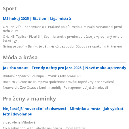
Sport
MS hokej 2025
Biatlon
Liga mistrů
ONLINE: Zlín - Bohemians 0:1. Pražané po půli vedou. Mirvald zaznamenal první
trefu v lize
ONLINE: Teplice - Plzeň 3:4. Sedm branek v prvním poločase je vyrovnaný rekord
české ligy
Gning se trápí: v Baníku je pět měsíců bez bodu! Důvody se opakují u tří trenérů
Móda a krása
Jak zhubnout
Trendy nehty pro jaro 2025
Nové make-up trendy
Brutální napadení Soukupa. Právník Agáty promluvil
Rozruch v Grónsku: Trumpova společnost provádí ropné vrty bez povolení!
Neurvalci v Zoo Ostrava krmili mandrily! Po napomenutí ještě nadávali
Pro ženy a maminky
Nejčastější novoroční předsevzetí
Miminko a mráz
Jak vybírat
letní dovolenou
video Alena Mihulová
Co si zabalit do kufru, abyste na (nejen) u moře zazářily...