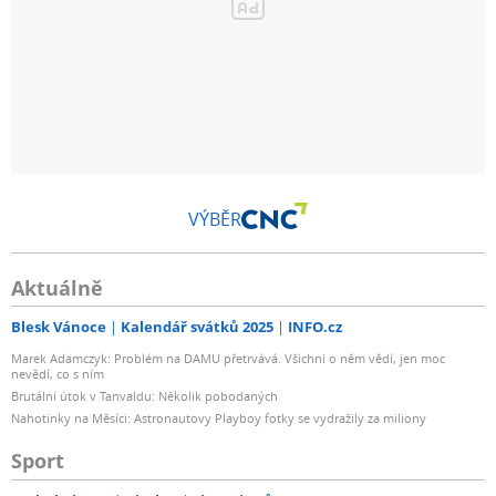
VÝBĚR
Aktuálně
Blesk Vánoce
Kalendář svátků 2025
INFO.cz
Marek Adamczyk: Problém na DAMU přetrvává. Všichni o něm vědí, jen moc
nevědí, co s ním
Brutální útok v Tanvaldu: Několik pobodaných
Nahotinky na Měsíci: Astronautovy Playboy fotky se vydražily za miliony
Sport