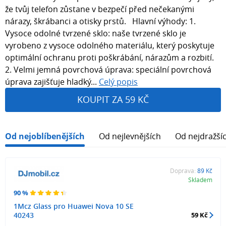
že tvůj telefon zůstane v bezpečí před nečekanými
nárazy, škrábanci a otisky prstů. Hlavní výhody: 1.
Vysoce odolné tvrzené sklo: naše tvrzené sklo je
vyrobeno z vysoce odolného materiálu, který poskytuje
optimální ochranu proti poškrábání, nárazům a rozbití.
2. Velmi jemná povrchová úprava: speciální povrchová
úprava zajišťuje hladký...
Celý popis
KOUPIT ZA 59 KČ
Od nejoblíbenějších
Od nejlevnějších
Od nejdražší
Doprava:
89 Kč
Skladem
90 %
1Mcz Glass pro Huawei Nova 10 SE
40243
59 Kč