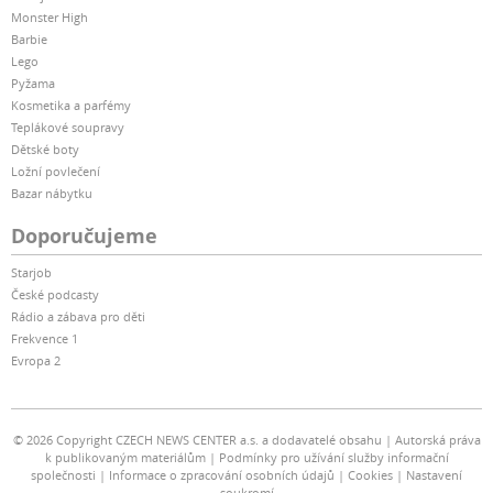
Monster High
Barbie
Lego
Pyžama
Kosmetika a parfémy
Teplákové soupravy
Dětské boty
Ložní povlečení
Bazar nábytku
Doporučujeme
Starjob
České podcasty
Rádio a zábava pro děti
Frekvence 1
Evropa 2
© 2026 Copyright CZECH NEWS CENTER a.s. a dodavatelé obsahu
Autorská práva
k publikovaným materiálům
Podmínky pro užívání služby informační
společnosti
Informace o zpracování osobních údajů
Cookies
Nastavení
soukromí