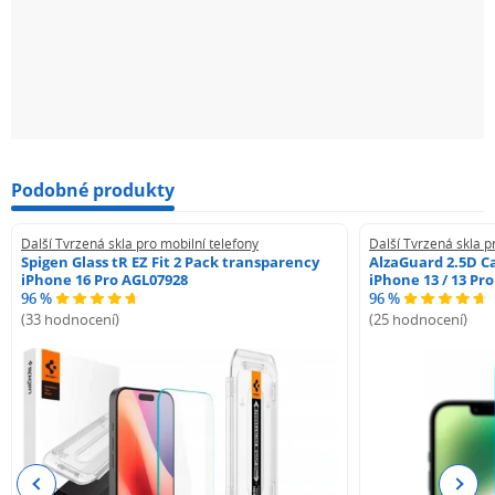
Obrázek je ilustrativní. Výrobek bude dodán přesně pro
tvůj model telefonu uvedený v názvu výrobku.
Na skladě máme více jak 30 000 náhradních dílů a
příslušenství pro mobilní telefony a další zařízení.
Podobné produkty
Pokud jsi nenašel produkt, který hledáš, nebo pokud
máš jakékoli dotazy, můžeš nám kdykoli napsat nebo
Další Tvrzená skla pro mobilní telefony
Další Tvrzená skla p
zavolat. Rádi ti se vším pomůžeme.
Spigen Glass tR EZ Fit 2 Pack transparency
AlzaGuard 2.5D Ca
iPhone 16 Pro AGL07928
iPhone 13 / 13 Pr
96 %
96 %
(33 hodnocení)
(25 hodnocení)
Previous
Next