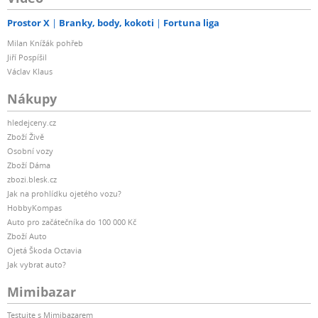
Prostor X
Branky, body, kokoti
Fortuna liga
Milan Knížák pohřeb
Jiří Pospíšil
Václav Klaus
Nákupy
hledejceny.cz
Zboží Živě
Osobní vozy
Zboží Dáma
zbozi.blesk.cz
Jak na prohlídku ojetého vozu?
HobbyKompas
Auto pro začátečníka do 100 000 Kč
Zboží Auto
Ojetá Škoda Octavia
Jak vybrat auto?
Mimibazar
Testujte s Mimibazarem