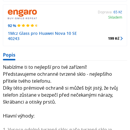
Doprava:
65 Kč
Skladem
92 %
1Mcz Glass pro Huawei Nova 10 SE
40243
199 Kč
Popis
Nabízíme ti to nejlepší pro tvé zařízení!
Představujeme ochranné tvrzené sklo - nejlepšího
přítele tvého telefonu.
Díky této prémiové ochraně si můžeš být jistý, že tvůj
telefon zůstane v bezpečí před nečekanými nárazy,
škrábanci a otisky prstů.
Hlavní výhody:
1. Vysoce odolné tvrzené sklo: naše tvrzené sklo je