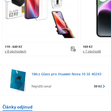
119 - 649 Kč
169 Kč
v 8 obchodech
v 1 obchodě
1Mcz Glass pro Huawei Nova 10 SE 40243
Nejnižší cena!
59 Kč
Články odjinud