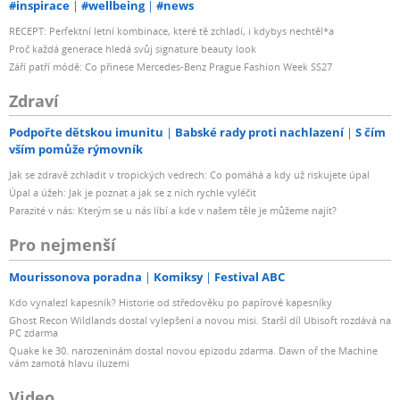
#inspirace
#wellbeing
#news
RECEPT: Perfektní letní kombinace, které tě zchladí, i kdybys nechtěl*a
Proč každá generace hledá svůj signature beauty look
Září patří módě: Co přinese Mercedes-Benz Prague Fashion Week SS27
Zdraví
Podpořte dětskou imunitu
Babské rady proti nachlazení
S čím
vším pomůže rýmovník
Jak se zdravě zchladit v tropických vedrech: Co pomáhá a kdy už riskujete úpal
Úpal a úžeh: Jak je poznat a jak se z nich rychle vyléčit
Parazité v nás: Kterým se u nás líbí a kde v našem těle je můžeme najít?
Pro nejmenší
Mourissonova poradna
Komiksy
Festival ABC
Kdo vynalezl kapesník? Historie od středověku po papírové kapesníky
Ghost Recon Wildlands dostal vylepšení a novou misi. Starší díl Ubisoft rozdává na
PC zdarma
Quake ke 30. narozeninám dostal novou epizodu zdarma. Dawn of the Machine
vám zamotá hlavu iluzemi
Video