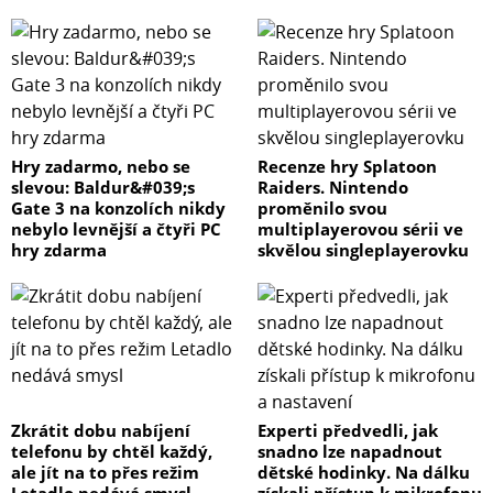
Hry zadarmo, nebo se
Recenze hry Splatoon
slevou: Baldur&#039;s
Raiders. Nintendo
Gate 3 na konzolích nikdy
proměnilo svou
nebylo levnější a čtyři PC
multiplayerovou sérii ve
hry zdarma
skvělou singleplayerovku
Zkrátit dobu nabíjení
Experti předvedli, jak
telefonu by chtěl každý,
snadno lze napadnout
ale jít na to přes režim
dětské hodinky. Na dálku
Letadlo nedává smysl
získali přístup k mikrofonu