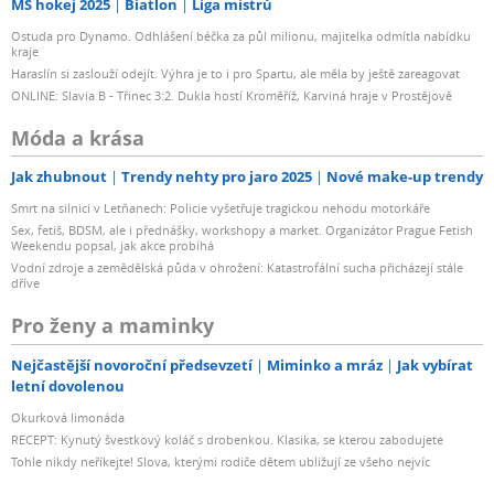
MS hokej 2025
Biatlon
Liga mistrů
Ostuda pro Dynamo. Odhlášení béčka za půl milionu, majitelka odmítla nabídku
kraje
Haraslín si zaslouží odejít. Výhra je to i pro Spartu, ale měla by ještě zareagovat
ONLINE: Slavia B - Třinec 3:2. Dukla hostí Kroměříž, Karviná hraje v Prostějově
Móda a krása
Jak zhubnout
Trendy nehty pro jaro 2025
Nové make-up trendy
Smrt na silnici v Letňanech: Policie vyšetřuje tragickou nehodu motorkáře
Sex, fetiš, BDSM, ale i přednášky, workshopy a market. Organizátor Prague Fetish
Weekendu popsal, jak akce probíhá
Vodní zdroje a zemědělská půda v ohrožení: Katastrofální sucha přicházejí stále
dříve
Pro ženy a maminky
Nejčastější novoroční předsevzetí
Miminko a mráz
Jak vybírat
letní dovolenou
Okurková limonáda
RECEPT: Kynutý švestkový koláč s drobenkou. Klasika, se kterou zabodujete
Tohle nikdy neříkejte! Slova, kterými rodiče dětem ubližují ze všeho nejvíc