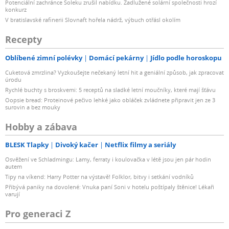
Potenciální zachránce Soleku zrušil nabídku. Zadlužené solární společnosti hrozí
konkurz
V bratislavské rafinerii Slovnaft hořela nádrž, výbuch otřásl okolím
Recepty
Oblíbené zimní polévky
Domácí pekárny
Jídlo podle horoskopu
Cuketová zmrzlina? Vyzkoušejte nečekaný letní hit a geniální způsob, jak zpracovat
úrodu
Rychlé buchty s broskvemi: 5 receptů na sladké letní moučníky, které mají šťávu
Oopsie bread: Proteinové pečivo lehké jako obláček zvládnete připravit jen ze 3
surovin a bez mouky
Hobby a zábava
BLESK Tlapky
Divoký kačer
Netflix filmy a seriály
Osvěžení ve Schladmingu: Lamy, ferraty i koulovačka v létě jsou jen pár hodin
autem
Tipy na víkend: Harry Potter na výstavě! Folklor, bitvy i setkání vodníků
Přibývá paniky na dovolené: Vnuka paní Soni v hotelu poštípaly štěnice! Lékaři
varují
Pro generaci Z