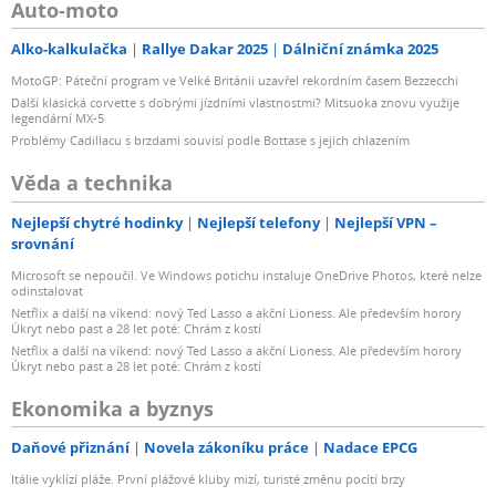
Auto-moto
Alko-kalkulačka
Rallye Dakar 2025
Dálniční známka 2025
MotoGP: Páteční program ve Velké Británii uzavřel rekordním časem Bezzecchi
Další klasická corvette s dobrými jízdními vlastnostmi? Mitsuoka znovu využije
legendární MX-5
Problémy Cadillacu s brzdami souvisí podle Bottase s jejich chlazením
Věda a technika
Nejlepší chytré hodinky
Nejlepší telefony
Nejlepší VPN –
srovnání
Microsoft se nepoučil. Ve Windows potichu instaluje OneDrive Photos, které nelze
odinstalovat
Netflix a další na víkend: nový Ted Lasso a akční Lioness. Ale především horory
Úkryt nebo past a 28 let poté: Chrám z kostí
Netflix a další na víkend: nový Ted Lasso a akční Lioness. Ale především horory
Úkryt nebo past a 28 let poté: Chrám z kostí
Ekonomika a byznys
Daňové přiznání
Novela zákoníku práce
Nadace EPCG
Itálie vyklízí pláže. První plážové kluby mizí, turisté změnu pocítí brzy