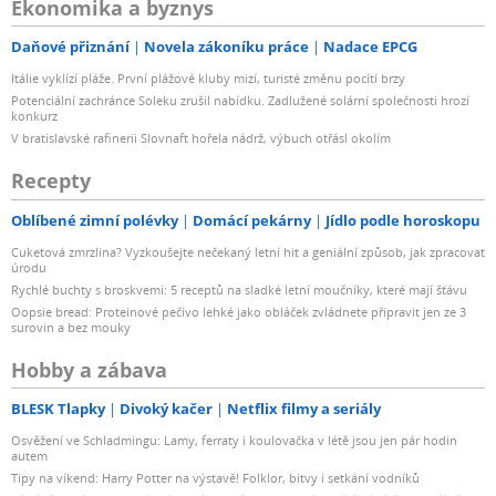
Ekonomika a byznys
Daňové přiznání
Novela zákoníku práce
Nadace EPCG
Itálie vyklízí pláže. První plážové kluby mizí, turisté změnu pocítí brzy
Potenciální zachránce Soleku zrušil nabídku. Zadlužené solární společnosti hrozí
konkurz
V bratislavské rafinerii Slovnaft hořela nádrž, výbuch otřásl okolím
Recepty
Oblíbené zimní polévky
Domácí pekárny
Jídlo podle horoskopu
Cuketová zmrzlina? Vyzkoušejte nečekaný letní hit a geniální způsob, jak zpracovat
úrodu
Rychlé buchty s broskvemi: 5 receptů na sladké letní moučníky, které mají šťávu
Oopsie bread: Proteinové pečivo lehké jako obláček zvládnete připravit jen ze 3
surovin a bez mouky
Hobby a zábava
BLESK Tlapky
Divoký kačer
Netflix filmy a seriály
Osvěžení ve Schladmingu: Lamy, ferraty i koulovačka v létě jsou jen pár hodin
autem
Tipy na víkend: Harry Potter na výstavě! Folklor, bitvy i setkání vodníků