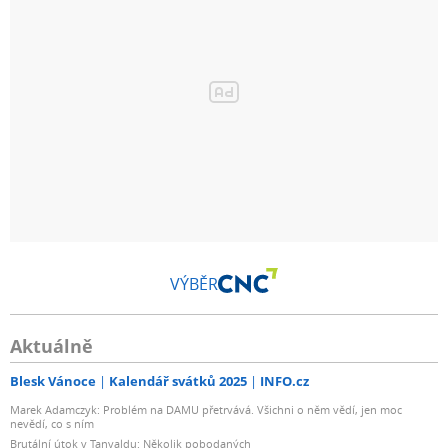
VÝBĚR
Aktuálně
Blesk Vánoce
Kalendář svátků 2025
INFO.cz
Marek Adamczyk: Problém na DAMU přetrvává. Všichni o něm vědí, jen moc
nevědí, co s ním
Brutální útok v Tanvaldu: Několik pobodaných