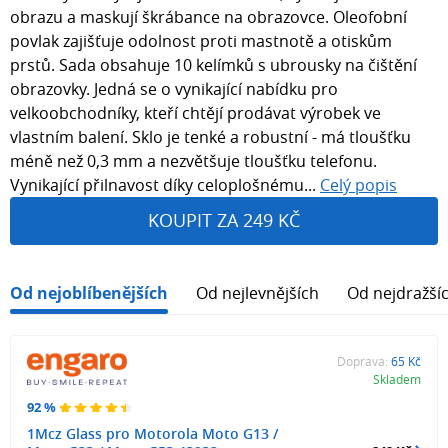
obrazu a maskují škrábance na obrazovce. Oleofobní
povlak zajišťuje odolnost proti mastnotě a otiskům
prstů. Sada obsahuje 10 kelímků s ubrousky na čištění
obrazovky. Jedná se o vynikající nabídku pro
velkoobchodníky, kteří chtějí prodávat výrobek ve
vlastním balení. Sklo je tenké a robustní - má tloušťku
méně než 0,3 mm a nezvětšuje tloušťku telefonu.
Vynikající přilnavost díky celoplošnému...
Celý popis
KOUPIT ZA 249 KČ
Od nejoblíbenějších
Od nejlevnějších
Od nejdražší
Doprava:
65 Kč
Skladem
92 %
1Mcz Glass pro Motorola Moto G13 /