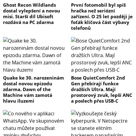
Ghost Recon Wildlands
První fotomobil byl spíš
dostal vylepšení a novou
hračka než seriózní
misi. Starší díl Ubisoft
zařízení. O 25 let později je
rozdává na PC zdarma
foťák klíčová část výbavy
telefonů
Quake ke 30. narozeninám
Bose QuietComfort 2nd
dostal novou epizodu
Gen přebírají funkce
zdarma. Dawn of the
dražších Ultra. Mají
Machine vám zamotá
prostorový zvuk, lepší ANC
hlavu iluzemi
a poslech přes USB-C