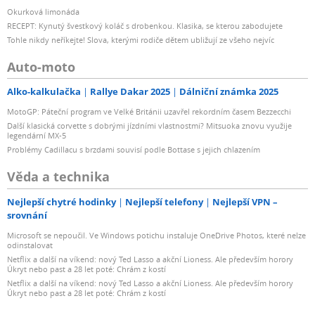
Okurková limonáda
RECEPT: Kynutý švestkový koláč s drobenkou. Klasika, se kterou zabodujete
Tohle nikdy neříkejte! Slova, kterými rodiče dětem ubližují ze všeho nejvíc
Auto-moto
Alko-kalkulačka
Rallye Dakar 2025
Dálniční známka 2025
MotoGP: Páteční program ve Velké Británii uzavřel rekordním časem Bezzecchi
Další klasická corvette s dobrými jízdními vlastnostmi? Mitsuoka znovu využije
legendární MX-5
Problémy Cadillacu s brzdami souvisí podle Bottase s jejich chlazením
Věda a technika
Nejlepší chytré hodinky
Nejlepší telefony
Nejlepší VPN –
srovnání
Microsoft se nepoučil. Ve Windows potichu instaluje OneDrive Photos, které nelze
odinstalovat
Netflix a další na víkend: nový Ted Lasso a akční Lioness. Ale především horory
Úkryt nebo past a 28 let poté: Chrám z kostí
Netflix a další na víkend: nový Ted Lasso a akční Lioness. Ale především horory
Úkryt nebo past a 28 let poté: Chrám z kostí