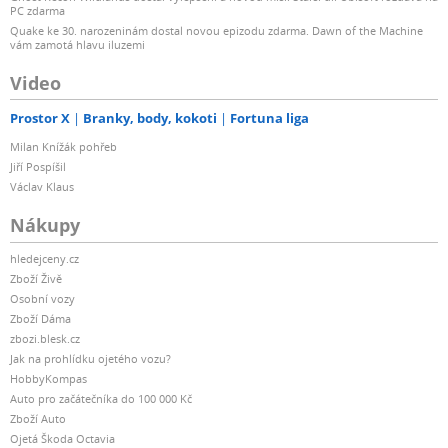
PC zdarma
Quake ke 30. narozeninám dostal novou epizodu zdarma. Dawn of the Machine
vám zamotá hlavu iluzemi
Video
Prostor X
Branky, body, kokoti
Fortuna liga
Milan Knížák pohřeb
Jiří Pospíšil
Václav Klaus
Nákupy
hledejceny.cz
Zboží Živě
Osobní vozy
Zboží Dáma
zbozi.blesk.cz
Jak na prohlídku ojetého vozu?
HobbyKompas
Auto pro začátečníka do 100 000 Kč
Zboží Auto
Ojetá Škoda Octavia