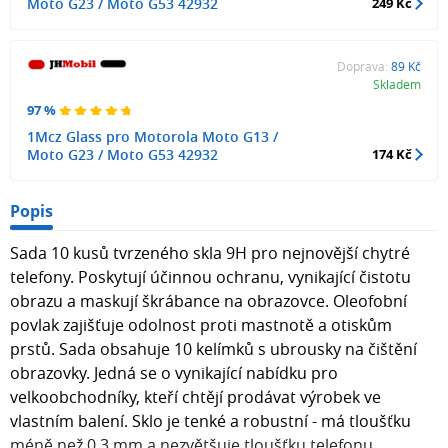
Moto G23 / Moto G53 42932
249 Kč
Doprava:
89 Kč
Skladem
97 %
1Mcz Glass pro Motorola Moto G13 /
Moto G23 / Moto G53 42932
174 Kč
Popis
Sada 10 kusů tvrzeného skla 9H pro nejnovější chytré
telefony. Poskytují účinnou ochranu, vynikající čistotu
obrazu a maskují škrábance na obrazovce. Oleofobní
povlak zajišťuje odolnost proti mastnotě a otiskům
prstů. Sada obsahuje 10 kelímků s ubrousky na čištění
obrazovky. Jedná se o vynikající nabídku pro
velkoobchodníky, kteří chtějí prodávat výrobek ve
vlastním balení. Sklo je tenké a robustní - má tloušťku
méně než 0,3 mm a nezvětšuje tloušťku telefonu.