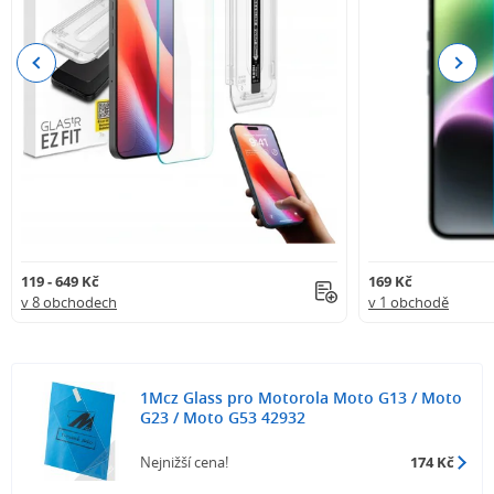
Previous
Next
119 - 649 Kč
169 Kč
v 8 obchodech
v 1 obchodě
1Mcz Glass pro Motorola Moto G13 / Moto
G23 / Moto G53 42932
Nejnižší cena!
174 Kč