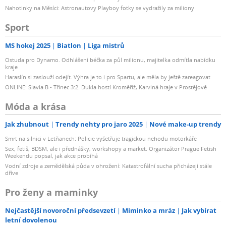
Nahotinky na Měsíci: Astronautovy Playboy fotky se vydražily za miliony
Sport
MS hokej 2025
Biatlon
Liga mistrů
Ostuda pro Dynamo. Odhlášení béčka za půl milionu, majitelka odmítla nabídku
kraje
Haraslín si zaslouží odejít. Výhra je to i pro Spartu, ale měla by ještě zareagovat
ONLINE: Slavia B - Třinec 3:2. Dukla hostí Kroměříž, Karviná hraje v Prostějově
Móda a krása
Jak zhubnout
Trendy nehty pro jaro 2025
Nové make-up trendy
Smrt na silnici v Letňanech: Policie vyšetřuje tragickou nehodu motorkáře
Sex, fetiš, BDSM, ale i přednášky, workshopy a market. Organizátor Prague Fetish
Weekendu popsal, jak akce probíhá
Vodní zdroje a zemědělská půda v ohrožení: Katastrofální sucha přicházejí stále
dříve
Pro ženy a maminky
Nejčastější novoroční předsevzetí
Miminko a mráz
Jak vybírat
letní dovolenou