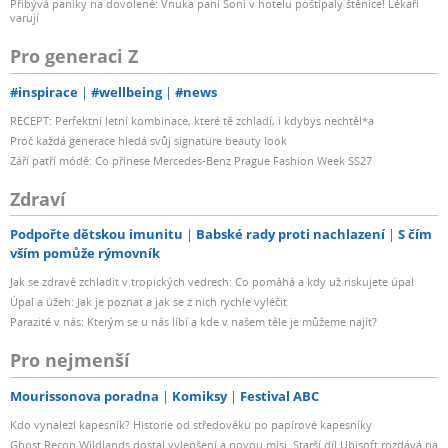
Přibývá paniky na dovolené: Vnuka paní Soni v hotelu poštípaly štěnice! Lékaři
varují
Pro generaci Z
#inspirace
#wellbeing
#news
RECEPT: Perfektní letní kombinace, které tě zchladí, i kdybys nechtěl*a
Proč každá generace hledá svůj signature beauty look
Září patří módě: Co přinese Mercedes-Benz Prague Fashion Week SS27
Zdraví
Podpořte dětskou imunitu
Babské rady proti nachlazení
S čím
vším pomůže rýmovník
Jak se zdravě zchladit v tropických vedrech: Co pomáhá a kdy už riskujete úpal
Úpal a úžeh: Jak je poznat a jak se z nich rychle vyléčit
Parazité v nás: Kterým se u nás líbí a kde v našem těle je můžeme najít?
Pro nejmenší
Mourissonova poradna
Komiksy
Festival ABC
Kdo vynalezl kapesník? Historie od středověku po papírové kapesníky
Ghost Recon Wildlands dostal vylepšení a novou misi. Starší díl Ubisoft rozdává na