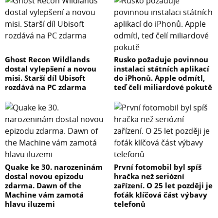
Ghost Recon Wildlands
Rusko požaduje povinnou
dostal vylepšení a novou
instalaci státních aplikací
misi. Starší díl Ubisoft
do iPhonů. Apple odmítl,
rozdává na PC zdarma
teď čelí miliardové pokutě
Quake ke 30. narozeninám
První fotomobil byl spíš
dostal novou epizodu
hračka než seriózní
zdarma. Dawn of the
zařízení. O 25 let později je
Machine vám zamotá
foťák klíčová část výbavy
hlavu iluzemi
telefonů