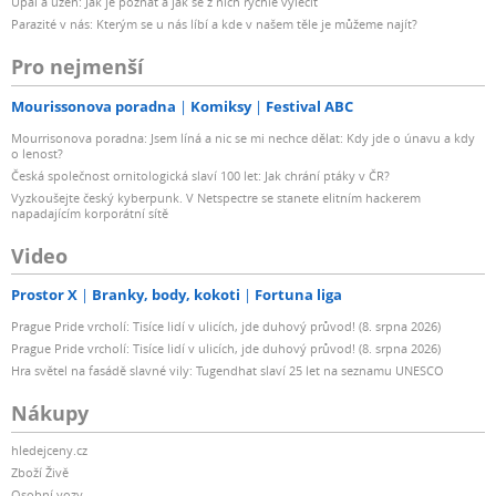
Úpal a úžeh: Jak je poznat a jak se z nich rychle vyléčit
Parazité v nás: Kterým se u nás líbí a kde v našem těle je můžeme najít?
Pro nejmenší
Mourissonova poradna
Komiksy
Festival ABC
Mourrisonova poradna: Jsem líná a nic se mi nechce dělat: Kdy jde o únavu a kdy
o lenost?
Česká společnost ornitologická slaví 100 let: Jak chrání ptáky v ČR?
Vyzkoušejte český kyberpunk. V Netspectre se stanete elitním hackerem
napadajícím korporátní sítě
Video
Prostor X
Branky, body, kokoti
Fortuna liga
Prague Pride vrcholí: Tisíce lidí v ulicích, jde duhový průvod! (8. srpna 2026)
Prague Pride vrcholí: Tisíce lidí v ulicích, jde duhový průvod! (8. srpna 2026)
Hra světel na fasádě slavné vily: Tugendhat slaví 25 let na seznamu UNESCO
Nákupy
hledejceny.cz
Zboží Živě
Osobní vozy