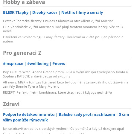
Hobby a zábava
BLESK Tlapky
Divoký kačer
Netflix filmy a seriály
Cestovní horečka šlechty: Chuďas z Klatovska otrokářem v Jižní Americe
Filip Vondrášek: V Jižní Americe si lidé plují životem mnohem lehčeji, věci tolik
neřeší
Osvěžení ve Schladmingu: Lamy, ferraty i koulovačka v létě jsou jen pár hodin
autem
Pro generaci Z
#inspirace
#wellbeing
#news
Pop Culture Wrap: Ariana Grande promluvila o svém ústupu z veřejného života a
Sophia z KATSEYE si dává pauzu od skupiny
Alt news: MGK v tom zas lítá, Jared Leto byl obviněný ze sexuálního obtěžování a
zemřely Bonnie Tyler a Mary Morello
RECEPT: Perfektní letní kombinace, které tě zchladí, i kdybys nechtěl*a
Zdraví
Podpořte dětskou imunitu
Babské rady proti nachlazení
S čím
vším pomůže rýmovník
Jak se zdravě zchladit v tropických vedrech: Co pomáhá a kdy už riskujete úpal