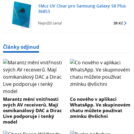
1Mcz UV Clear pro Samsung Galaxy S8 Plus
36853
Nejnižší cena!
38 Kč
Články odjinud
Marantz mění vnitřnosti
Co nového v aplikaci
svých AV receiverů. Mají
WhatsApp. Ve skupinovém
osmikanálový DAC a Dirac
chatu můžete používat
Live podporuje i tenký
zmínku @všichni
model