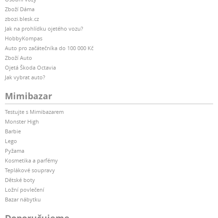
Zboží Dáma
zbozi.blesk.cz
Jak na prohlídku ojetého vozu?
HobbyKompas
Auto pro začátečníka do 100 000 Kč
Zboží Auto
Ojetá Škoda Octavia
Jak vybrat auto?
Mimibazar
Testujte s Mimibazarem
Monster High
Barbie
Lego
Pyžama
Kosmetika a parfémy
Teplákové soupravy
Dětské boty
Ložní povlečení
Bazar nábytku