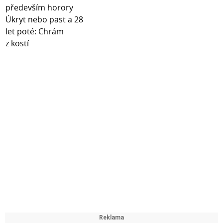
- 1x UV lampa s microUSB konektorem (kabel není
součástí balení)
Fotografie typů mobilních telefonů jsou pouze ilustrační,
sklo vždy odpovídá velikostí a tvarem telefonu v názvu
produktu.