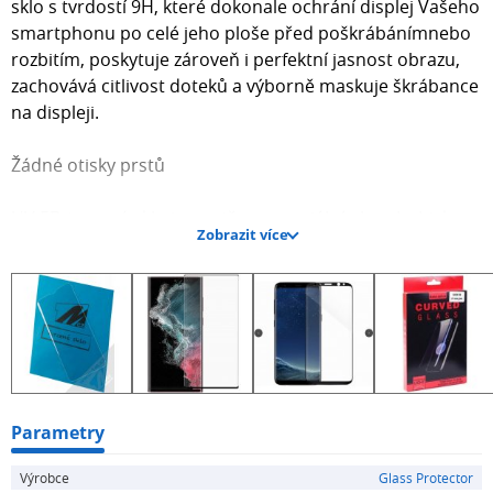
sklo s tvrdostí 9H, které dokonale ochrání displej Vašeho
smartphonu po celé jeho ploše před poškrábánímnebo
rozbitím, poskytuje zároveň i perfektní jasnost obrazu,
zachovává citlivost doteků a výborně maskuje škrábance
na displeji.
Žádné otisky prstů
UV 5D tvrzené sklo je opatřeno speciální oleophobickou
Zobrazit více
vrstvou, která odpuzuje tuky a mastnoty. Displej Vašeho
smartphonu tak bude bez otisků prstů a nečistot, které
na něm běžně ulpívají.
Aplikaci zvládne každý
Další skvělou výhodou tohoto 5D tvrzeného skla je jeho
velmi snadná aplikace. Díky aplikační sadě bude jeho
Parametry
připevnění na displej Vašeho smartphonu opravdu
Výrobce
Glass Protector
hračka.