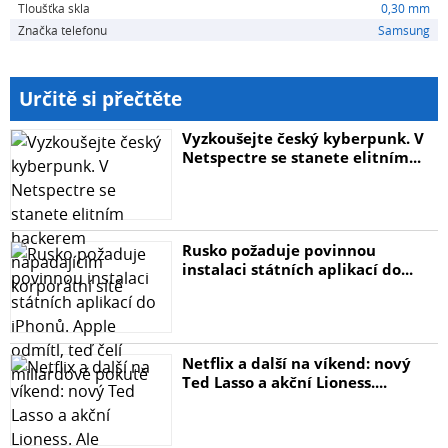
Tloušťka skla
0,30 mm
Značka telefonu
Samsung
Po očištění displeje přiloženými hadříky na něho nakapte
pár kapek přiloženého lepidla. Přiložte sklo na displej a
nechte lepidlo samovolně roztéct po celém jeho
Určitě si přečtěte
povrchu. Pomocí přiložené UV lampy cca 2 - 3 minuty
přejíždějte po displeji, díky čemuž dojde k dodatečnému
Vyzkoušejte český kyberpunk. V
zatvrdnutí lepidla, takže sklo bude na displeji opravdu
Netspectre se stanete elitním...
perfektně sedět.
Obsah balení:
Rusko požaduje povinnou
instalaci státních aplikací do...
- 1x ochranné tvrzené sklo
- 1x suchá utěrka
Netflix a další na víkend: nový
- 1x mokrá utěrka
Ted Lasso a akční Lioness....
- 1x samolepky pro odstranění prachu a překrytí
mikrofonu