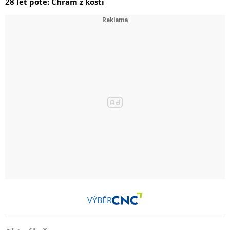
28 let poté: Chrám z kostí
VÝBĚR