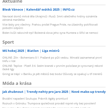
Aktuálně
Blesk Vánoce
Kalendář svátků 2025
INFO.cz
Navracel domů mrtvá těla Ukrajinců i Rusů: Smrt válečného hrdiny oznámila
zdrcená manželka
Více lásky pro všechny. Prahou prošel Prague Pride, na účastníky pokřikovali
pobožní odpůrci
Biden kvůli rakovině trpí! Bolestná slova jeho syna Huntera o šířící se nemoci
Sport
MS hokej 2025
Biatlon
Liga mistrů
ONLINE: Zlín - Bohemians 0:1. Pražané po půli vedou. Mirvald zaznamenal první
trefu v lize
ONLINE: Teplice - Plzeň 3:4. Sedm branek v prvním poločase je vyrovnaný rekord
české ligy
Gning se trápí: v Baníku je pět měsíců bez bodu! Důvody se opakují u tří trenérů
Móda a krása
Jak zhubnout
Trendy nehty pro jaro 2025
Nové make-up trendy
Brutální napadení Soukupa. Právník Agáty promluvil
Rozruch v Grónsku: Trumpova společnost provádí ropné vrty bez povolení!