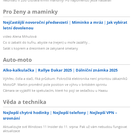
Neurvalci v Zoo Ostrava krmili mandrily! Po napomenutí ještě nadávali
Pro ženy a maminky
Nejčastější novoroční předsevzetí
Miminko a mráz
Jak vybírat
letní dovolenou
video Alena Mihulová
Co si zabalit do kufru, abyste na (nejen) u moře zazářily...
Salát s koprem a dresinkem ze zakysané smetany
Auto-moto
Alko-kalkulačka
Rallye Dakar 2025
Dálniční známka 2025
Výhřev, čidla a stačí, říká průzkum. Pokročilá elektronika není prioritou zákazníků
MotoGP: Martin proměnil pole position ve výhru v britském sprintu
Câmara se vyjádřil ke spekulacím, které ho pojí se sedačkou u Haasu
Věda a technika
Nejlepší chytré hodinky
Nejlepší telefony
Nejlepší VPN –
srovnání
Aktualizujte své Windows 11 Insider do 11. srpna. Pak už vám nebudou fungovat
aktualizace