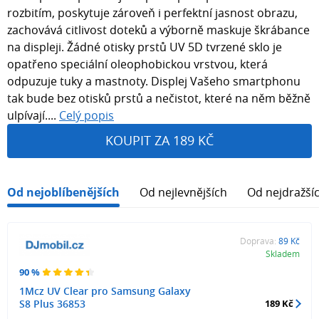
rozbitím, poskytuje zároveň i perfektní jasnost obrazu,
zachovává citlivost doteků a výborně maskuje škrábance
na displeji. Žádné otisky prstů UV 5D tvrzené sklo je
opatřeno speciální oleophobickou vrstvou, která
odpuzuje tuky a mastnoty. Displej Vašeho smartphonu
tak bude bez otisků prstů a nečistot, které na něm běžně
ulpívají....
Celý popis
KOUPIT ZA 189 KČ
Od nejoblíbenějších
Od nejlevnějších
Od nejdražší
Doprava:
89 Kč
Skladem
90 %
1Mcz UV Clear pro Samsung Galaxy
S8 Plus 36853
189 Kč