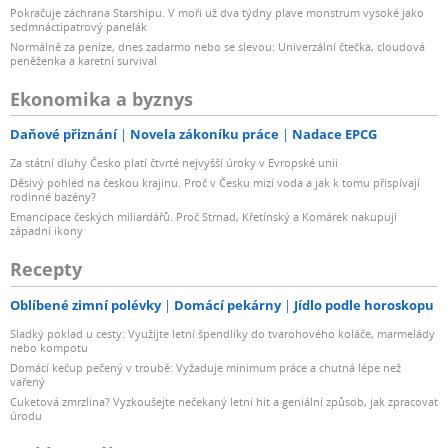
Pokračuje záchrana Starshipu. V moři už dva týdny plave monstrum vysoké jako
sedmnáctipatrový panelák
Normálně za peníze, dnes zadarmo nebo se slevou: Univerzální čtečka, cloudová
peněženka a karetní survival
Ekonomika a byznys
Daňové přiznání
Novela zákoníku práce
Nadace EPCG
Za státní dluhy Česko platí čtvrté nejvyšší úroky v Evropské unii
Děsivý pohled na českou krajinu. Proč v Česku mizí voda a jak k tomu přispívají
rodinné bazény?
Emancipace českých miliardářů. Proč Strnad, Křetínský a Komárek nakupují
západní ikony
Recepty
Oblíbené zimní polévky
Domácí pekárny
Jídlo podle horoskopu
Sladký poklad u cesty: Využijte letní špendlíky do tvarohového koláče, marmelády
nebo kompotu
Domácí kečup pečený v troubě: Vyžaduje minimum práce a chutná lépe než
vařený
Cuketová zmrzlina? Vyzkoušejte nečekaný letní hit a geniální způsob, jak zpracovat
úrodu