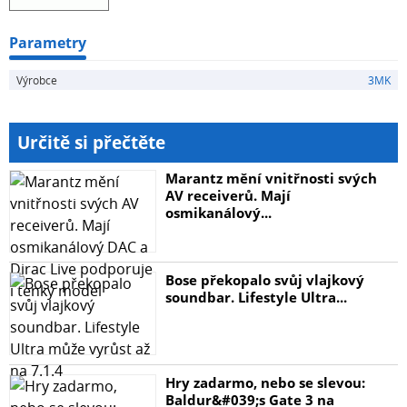
Parametry
Výrobce
3MK
Určitě si přečtěte
Marantz mění vnitřnosti svých
AV receiverů. Mají
osmikanálový...
Bose překopalo svůj vlajkový
soundbar. Lifestyle Ultra...
Hry zadarmo, nebo se slevou:
Baldur&#039;s Gate 3 na