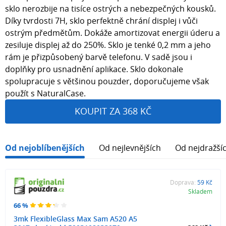
sklo nerozbije na tisíce ostrých a nebezpečných kousků.
Díky tvrdosti 7H, sklo perfektně chrání displej i vůči
ostrým předmětům. Dokáže amortizovat energii úderu a
zesiluje displej až do 250%. Sklo je tenké 0,2 mm a jeho
rám je přizpůsobený barvě telefonu. V sadě jsou i
doplňky pro usnadnění aplikace. Sklo dokonale
spolupracuje s většinou pouzder, doporučujeme však
použít s NaturalCase.
KOUPIT ZA 368 KČ
Od nejoblíbenějších
Od nejlevnějších
Od nejdražší
Doprava:
59 Kč
Skladem
66 %
3mk FlexibleGlass Max Sam A520 A5