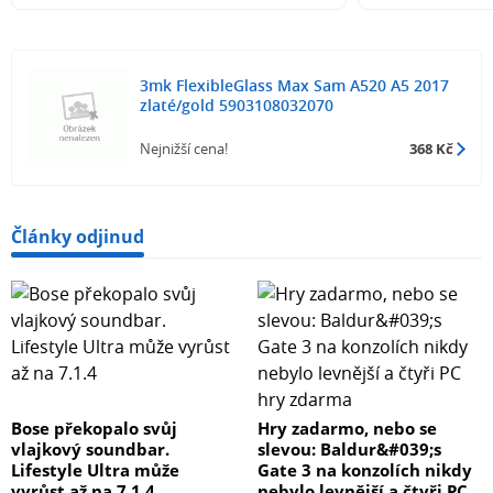
3mk FlexibleGlass Max Sam A520 A5 2017
zlaté/gold 5903108032070
Nejnižší cena!
368 Kč
Články odjinud
Bose překopalo svůj
Hry zadarmo, nebo se
vlajkový soundbar.
slevou: Baldur&#039;s
Lifestyle Ultra může
Gate 3 na konzolích nikdy
vyrůst až na 7.1.4
nebylo levnější a čtyři PC