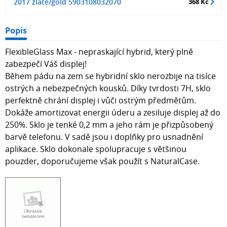
2017 zlaté/gold 5903108032070
368 Kč
Popis
FlexibleGlass Max - nepraskající hybrid, který plně
zabezpečí Váš displej!
Během pádu na zem se hybridní sklo nerozbije na tisíce
ostrých a nebezpečných kousků. Díky tvrdosti 7H, sklo
perfektně chrání displej i vůči ostrým předmětům.
Dokáže amortizovat energii úderu a zesiluje displej až do
250%. Sklo je tenké 0,2 mm a jeho rám je přizpůsobený
barvě telefonu. V sadě jsou i doplňky pro usnadnění
aplikace. Sklo dokonale spolupracuje s většinou
pouzder, doporučujeme však použít s NaturalCase.