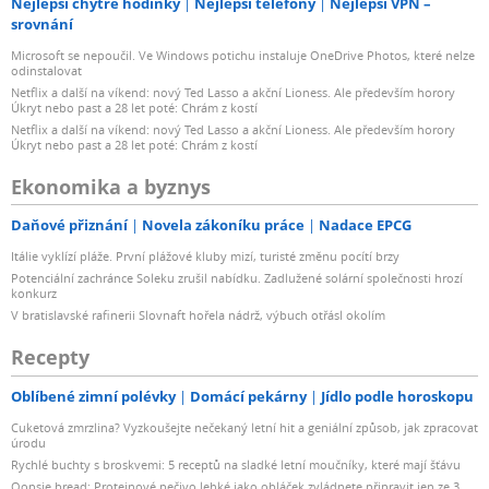
Nejlepší chytré hodinky
Nejlepší telefony
Nejlepší VPN –
srovnání
Microsoft se nepoučil. Ve Windows potichu instaluje OneDrive Photos, které nelze
odinstalovat
Netflix a další na víkend: nový Ted Lasso a akční Lioness. Ale především horory
Úkryt nebo past a 28 let poté: Chrám z kostí
Netflix a další na víkend: nový Ted Lasso a akční Lioness. Ale především horory
Úkryt nebo past a 28 let poté: Chrám z kostí
Ekonomika a byznys
Daňové přiznání
Novela zákoníku práce
Nadace EPCG
Itálie vyklízí pláže. První plážové kluby mizí, turisté změnu pocítí brzy
Potenciální zachránce Soleku zrušil nabídku. Zadlužené solární společnosti hrozí
konkurz
V bratislavské rafinerii Slovnaft hořela nádrž, výbuch otřásl okolím
Recepty
Oblíbené zimní polévky
Domácí pekárny
Jídlo podle horoskopu
Cuketová zmrzlina? Vyzkoušejte nečekaný letní hit a geniální způsob, jak zpracovat
úrodu
Rychlé buchty s broskvemi: 5 receptů na sladké letní moučníky, které mají šťávu
Oopsie bread: Proteinové pečivo lehké jako obláček zvládnete připravit jen ze 3