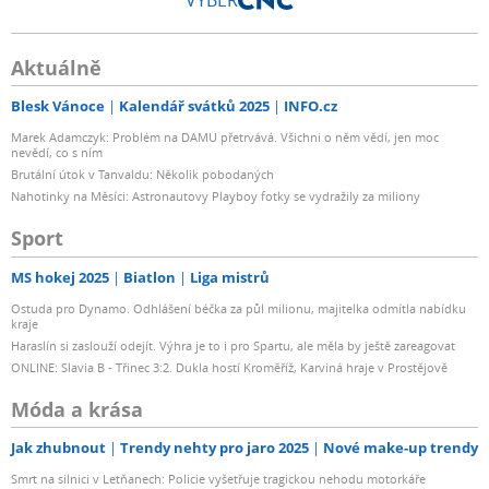
Aktuálně
Blesk Vánoce
Kalendář svátků 2025
INFO.cz
Marek Adamczyk: Problém na DAMU přetrvává. Všichni o něm vědí, jen moc
nevědí, co s ním
Brutální útok v Tanvaldu: Několik pobodaných
Nahotinky na Měsíci: Astronautovy Playboy fotky se vydražily za miliony
Sport
MS hokej 2025
Biatlon
Liga mistrů
Ostuda pro Dynamo. Odhlášení béčka za půl milionu, majitelka odmítla nabídku
kraje
Haraslín si zaslouží odejít. Výhra je to i pro Spartu, ale měla by ještě zareagovat
ONLINE: Slavia B - Třinec 3:2. Dukla hostí Kroměříž, Karviná hraje v Prostějově
Móda a krása
Jak zhubnout
Trendy nehty pro jaro 2025
Nové make-up trendy
Smrt na silnici v Letňanech: Policie vyšetřuje tragickou nehodu motorkáře