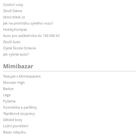
Osobní vozy
Zboží Dáma
zbozi.blesk.cz
Jak na prohlídku ojetého vozu?
HobbyKompas
Auto pro začátečníka do 100 000 Kč
Zboží Auto
Ojetá Škoda Octavia
Jak vybrat auto?
Mimibazar
Testujte s Mimibazarem
Monster High
Barbie
Lego
Pyžama
Kosmetika a parfémy
Teplákové soupravy
Dětské boty
Ložní povlečení
Bazar nábytku