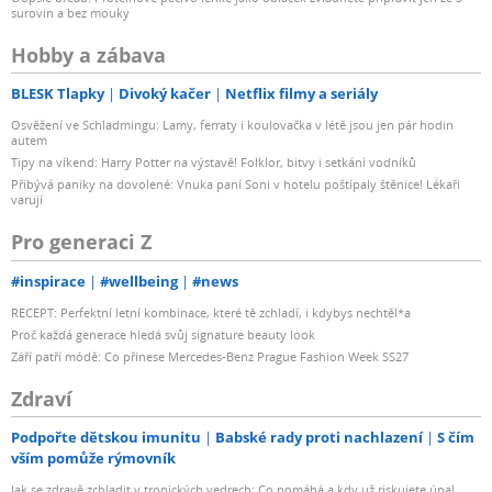
surovin a bez mouky
Hobby a zábava
BLESK Tlapky
Divoký kačer
Netflix filmy a seriály
Osvěžení ve Schladmingu: Lamy, ferraty i koulovačka v létě jsou jen pár hodin
autem
Tipy na víkend: Harry Potter na výstavě! Folklor, bitvy i setkání vodníků
Přibývá paniky na dovolené: Vnuka paní Soni v hotelu poštípaly štěnice! Lékaři
varují
Pro generaci Z
#inspirace
#wellbeing
#news
RECEPT: Perfektní letní kombinace, které tě zchladí, i kdybys nechtěl*a
Proč každá generace hledá svůj signature beauty look
Září patří módě: Co přinese Mercedes-Benz Prague Fashion Week SS27
Zdraví
Podpořte dětskou imunitu
Babské rady proti nachlazení
S čím
vším pomůže rýmovník
Jak se zdravě zchladit v tropických vedrech: Co pomáhá a kdy už riskujete úpal