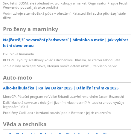
Sex, fetiš, BDSM, ale i přednášky, workshopy a market. Organizátor Prague Fetish
Weekendu popsal, jak akce probíhá
Vodní zdroje a zemědělská půda v ohrožení: Katastrofální sucha přicházejí stále
dříve
Pro ženy a maminky
Nejčastější novoroční předsevzetí
Miminko a mráz
Jak vybírat
letní dovolenou
Okurková limonáda
RECEPT: Kynutý švestkový koláč s drobenkou. Klasika, se kterou zabodujete
Tohle nikdy neříkejte! Slova, kterými rodiče dětem ubližují ze všeho nejvíc
Auto-moto
Alko-kalkulačka
Rallye Dakar 2025
Dálniční známka 2025
MotoGP: Páteční program ve Velké Británii uzavřel rekordním časem Bezzecchi
Další klasická corvette s dobrými jízdními vlastnostmi? Mitsuoka znovu využije
legendární MX-5
Problémy Cadillacu s brzdami souvisí podle Bottase s jejich chlazením
Věda a technika