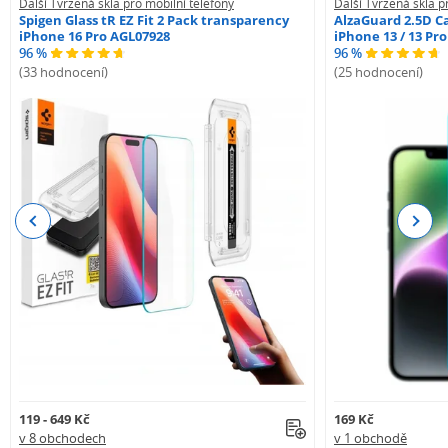
Další Tvrzená skla pro mobilní telefony
Další Tvrzená skla p
Spigen Glass tR EZ Fit 2 Pack transparency
AlzaGuard 2.5D Ca
iPhone 16 Pro AGL07928
iPhone 13 / 13 Pr
96 %
96 %
(33 hodnocení)
(25 hodnocení)
Previous
Next
119 - 649 Kč
169 Kč
v 8 obchodech
v 1 obchodě