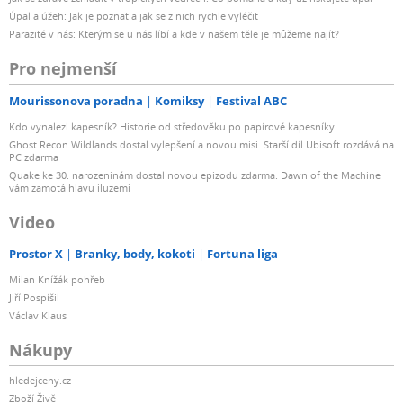
Úpal a úžeh: Jak je poznat a jak se z nich rychle vyléčit
Parazité v nás: Kterým se u nás líbí a kde v našem těle je můžeme najít?
Pro nejmenší
Mourissonova poradna
Komiksy
Festival ABC
Kdo vynalezl kapesník? Historie od středověku po papírové kapesníky
Ghost Recon Wildlands dostal vylepšení a novou misi. Starší díl Ubisoft rozdává na
PC zdarma
Quake ke 30. narozeninám dostal novou epizodu zdarma. Dawn of the Machine
vám zamotá hlavu iluzemi
Video
Prostor X
Branky, body, kokoti
Fortuna liga
Milan Knížák pohřeb
Jiří Pospíšil
Václav Klaus
Nákupy
hledejceny.cz
Zboží Živě