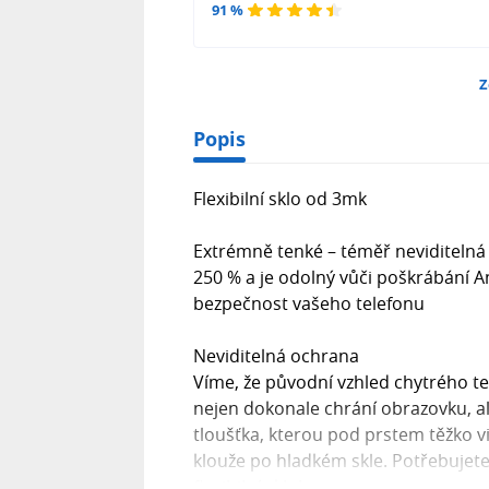
91 %
Z
Popis
Flexibilní sklo od 3mk
Extrémně tenké – téměř neviditelná 
250 % a je odolný vůči poškrábání An
bezpečnost vašeho telefonu
Neviditelná ochrana
Víme, že původní vzhled chytrého tele
nejen dokonale chrání obrazovku, al
tloušťka, kterou pod prstem těžko vi
klouže po hladkém skle. Potřebujete
flexibilní sklo!