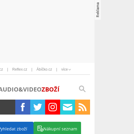
cz
Reflex.cz
Ábíčko.cz
více
AUDIO&VIDEO
ZBOŽÍ
Vyhledat zboží
Nákupní seznam