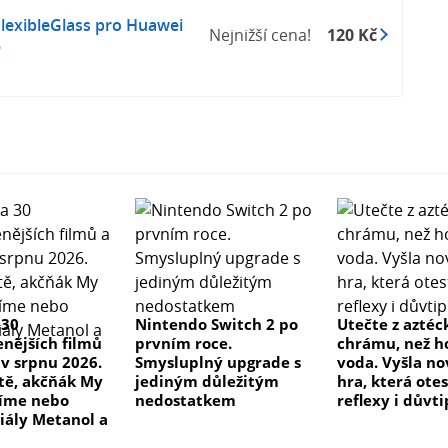
í sklo (kombinace fólie a skla)
FlexibleGlass pro Huawei
Nejnižší cena!
120 Kč
8
ástic stříbra
rstvy
 30
Nintendo Switch 2 po
Utečte z azté
enějších filmů
prvním roce.
chrámu, než h
 v srpnu 2026.
Smysluplný upgrade s
voda. Vyšla no
 tě, akčňák My
jediným důležitým
hra, která ote
číme nebo
nedostatkem
reflexy i důvti
riály Metanol a