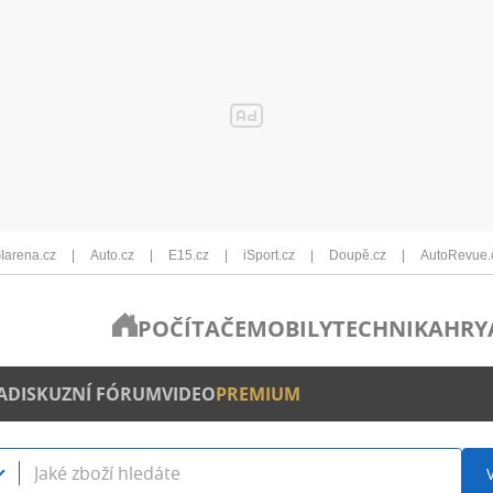
Iarena.cz
Auto.cz
E15.cz
iSport.cz
Doupě.cz
AutoRevue.
POČÍTAČE
MOBILY
TECHNIKA
HRY
A
DISKUZNÍ FÓRUM
VIDEO
PREMIUM