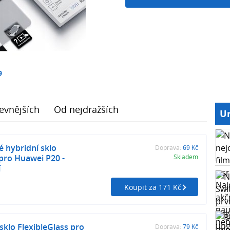
9
evnějších
Od nejdražších
Ur
 hybridní sklo
Doprava:
69 Kč
 pro Huawei P20 -
Skladem
í
Koupit za 171 Kč
sklo FlexibleGlass pro
Doprava:
79 Kč