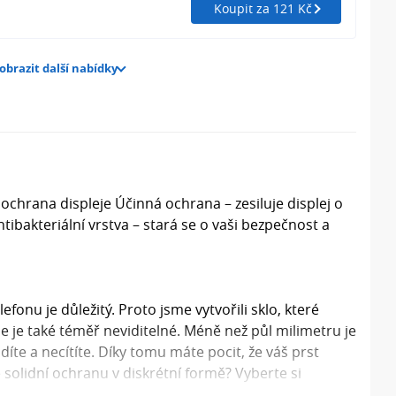
Koupit za 121 Kč
obrazit další nabídky
ochrana displeje Účinná ochrana – zesiluje displej o
tibakteriální vrstva – stará se o vaši bezpečnost a
fonu je důležitý. Proto jsme vytvořili sklo, které
e je také téměř neviditelné. Méně než půl milimetru je
díte a necítíte. Díky tomu máte pocit, že váš prst
 solidní ochranu v diskrétní formě? Vyberte si