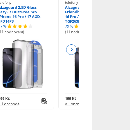
elefony
telefony
Alzaguard 2.5D Glass
Alzaguard 2.5D Case
EasyFit DustFree pro
Friendly Glass pro iPhone
iPhone 16 Pro / 17 AGD-
16 Pro / 17 / 17 Pro AGD-
EFD14P3
TGF263P2
77 %
79 %
(11 hodnocení)
(11 hodnocení)
Next
399 Kč
199 Kč
v 1 obchodě
v 1 obchodě