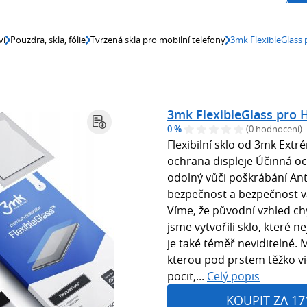
ví
Pouzdra, skla, fólie
Tvrzená skla pro mobilní telefony
3mk FlexibleGlass
3mk FlexibleGlass pro
0 %
(0 hodnocení)
Flexibilní sklo od 3mk Ext
ochrana displeje Účinná och
odolný vůči poškrábání Anti
bezpečnost a bezpečnost v
Víme, že původní vzhled chy
jsme vytvořili sklo, které 
je také téměř neviditelné. 
kterou pod prstem těžko vi
pocit,...
Celý popis
KOUPIT ZA 17