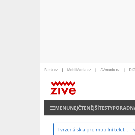
Blesk.cz
MobilMania.cz
AVmania.cz
DIG
MENU
NEJČTENĚJŠÍ
TESTY
PORADN
Tvrzená skla pro mobilní telefony