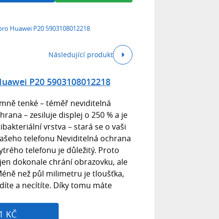
 pro Huawei P20 5903108012218
Následující produkt
 Huawei P20 5903108012218
rémně tenké – téměř neviditelná
rana – zesiluje displej o 250 % a je
bakteriální vrstva – stará se o vaši
ašeho telefonu Neviditelná ochrana
trého telefonu je důležitý. Proto
nejen dokonale chrání obrazovku, ale
Méně než půl milimetru je tloušťka,
díte a necítíte. Díky tomu máte
1 KČ