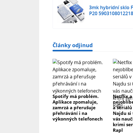
Typ ochrany: antimikrobiální hybridn
3mk hybridní sklo 
P20 590310801221
Použité technologie:
Antimikrobiální povlak na bázi nanoč
Struktura obohacená o keramické v
Články odjinud
Laserový typ výroby
Lepidlo Inviscid-Sil™
Souprava obsahuje:
3mk FlexibleGlass™ - 1 ks
Fit-In™ polohovací proužky
Spotify má problém.
Netflix a
Dust-Fix™ proužky
Aplikace zpomaluje,
nejoblíb
Anti-Bubble Card™
zamrzá a přerušuje
a seriálů
CleaningSet.
přehrávání i na
Najdu si
Huawei P20
výkonných telefonech
vás nau
krimi se
Rapl