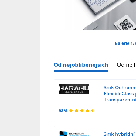
Galerie 1/
Od nejoblíbenějších
Od nejl
3mk Ochranné
FlexibleGlass
Transparentn
92 %
3mk hybridní 