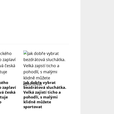
ckého
Jak dobře vybrat
o zaplaví
bezdrátová sluchátka.
vá česká
Velká zajistí ticho a
stuje
pohodlí, s malými
p
klidně můžete
sportovat