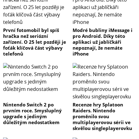
První fotomobil byl spíš
Modré bubliny iMessage i
hračka než seriózní
pro Android. Díky této
zařízení. O 25 let později je
aplikaci už jablíčkáři
foťák klíčová část výbavy
nepoznají, že nemáte
telefonů
iPhone
Nintendo Switch 2 po
Recenze hry Splatoon
prvním roce. Smysluplný
Raiders. Nintendo
upgrade s jediným
proměnilo svou
důležitým nedostatkem
multiplayerovou sérii ve
skvělou singleplayerovku