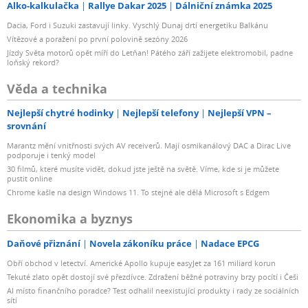
Alko-kalkulačka
Rallye Dakar 2025
Dálniční známka 2025
Dacia, Ford i Suzuki zastavují linky. Vyschlý Dunaj drtí energetiku Balkánu
Vítězové a poražení po první polovině sezóny 2026
Jízdy Světa motorů opět míří do Letňan! Pátého září zažijete elektromobil, padne
loňský rekord?
Věda a technika
Nejlepší chytré hodinky
Nejlepší telefony
Nejlepší VPN –
srovnání
Marantz mění vnitřnosti svých AV receiverů. Mají osmikanálový DAC a Dirac Live
podporuje i tenký model
30 filmů, které musíte vidět, dokud jste ještě na světě. Víme, kde si je můžete
pustit online
Chrome kašle na design Windows 11. To stejné ale dělá Microsoft s Edgem
Ekonomika a byznys
Daňové přiznání
Novela zákoníku práce
Nadace EPCG
Obří obchod v letectví. Americké Apollo kupuje easyJet za 161 miliard korun
Tekuté zlato opět dostojí své přezdívce. Zdražení běžné potraviny brzy pocítí i Češi
AI místo finančního poradce? Test odhalil neexistující produkty i rady ze sociálních
sítí