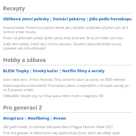
Recepty
Oblíbené zimní polévky
Domácí pekárny
Jídlo podle horoskopu
Oopsie bread: Proteinové pečivo lehké jako obláček zvládnete připravit jen ze 3
surovin a bez mouky
Pozor na jedovaté cukety! Jeden jasný znak prozradí, že se jim máte vyhnout
Svěží letní saláty, které vás v horku neunaví: Zkuste k zelenině přidat ovoce,
výsledek vás mile překvapí!
Hobby a zábava
BLESK Tlapky
Divoký kačer
Netflix filmy a seriály
Sraz v šest ráno. Vrchol festivalu Tóny Dolomit zazní za úsvitu ve 3000 metrech
Nízkorozpočtová dovolená? Chorvatsko jedno z nejdražších v Evropě! Levněji je i
ve Švýcarsku a Itálii
OBRAZEM: Modré slzy na Tchaj-wanu mění moře v magickou říši
Pro generaci Z
#inspirace
#wellbeing
#news
Září patří módě: Co přinese Mercedes-Benz Prague Fashion Week SS27
F*ck the glasses: AI Meta brýle mají zjednodušit život, zatím ale dělají opak