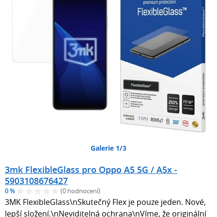
Galerie 1/3
3mk FlexibleGlass pro Oppo A5 5G / A5x -
5903108676427
0 %
(0 hodnocení)
3MK FlexibleGlass\nSkutečný Flex je pouze jeden. Nové,
lepší složení.\nNeviditelná ochrana\nVíme, že originální