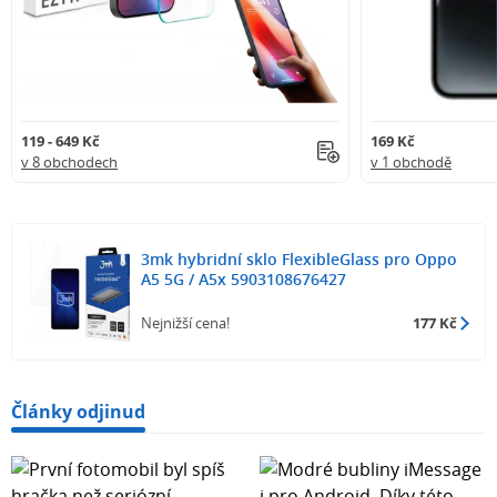
119 - 649 Kč
169 Kč
v 8 obchodech
v 1 obchodě
3mk hybridní sklo FlexibleGlass pro Oppo
A5 5G / A5x 5903108676427
Nejnižší cena!
177 Kč
Články odjinud