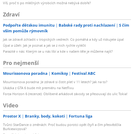
Víš, proč ti po mléčných výrobcích možná nebývá dobře?
Zdraví
Podpořte dětskou imunitu
Babské rady proti nachlazení
S čím
vším pomůže rýmovník
Jak se zdravě zchladit v tropických vedrech: Co pomáhá a kdy už riskujete úpal
Úpal a úžeh: Jak je poznat a jak se z nich rychle vyléčit
Parazité v nás: Kterým se u nás líbí a kde v našem těle je můžeme najít?
Pro nejmenší
Mourissonova poradna
Komiksy
Festival ABC
Mourrisonova poradna: Je zdravé si čistit pleť v 11 letech? Jak na to?
Ukázka z GTA 6 bude mít premiéru na Netflixu
Forza Horizon 6 (recenze): Oblíbené arkádové závody se přesouvají do ulic Tokia!
Video
Prostor X
Branky, body, kokoti
Fortuna liga
Tvůrci StarDance o změnách: Proč budou porotci opět čtyři a čím přesvědčila
Burkiewiczová?