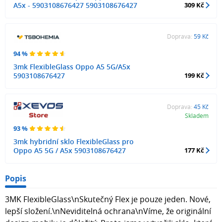
A5x - 5903108676427 5903108676427
309 Kč
Doprava:
59 Kč
94 %
3mk FlexibleGlass Oppo A5 5G/A5x
5903108676427
199 Kč
Doprava:
45 Kč
Skladem
93 %
3mk hybridní sklo FlexibleGlass pro
Oppo A5 5G / A5x 5903108676427
177 Kč
Popis
3MK FlexibleGlass\nSkutečný Flex je pouze jeden. Nové,
lepší složení.\nNeviditelná ochrana\nVíme, že originální