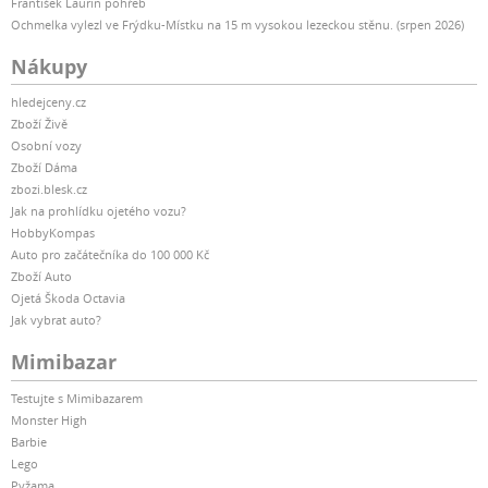
František Laurin pohřeb
Ochmelka vylezl ve Frýdku-Místku na 15 m vysokou lezeckou stěnu. (srpen 2026)
Nákupy
hledejceny.cz
Zboží Živě
Osobní vozy
Zboží Dáma
zbozi.blesk.cz
Jak na prohlídku ojetého vozu?
HobbyKompas
Auto pro začátečníka do 100 000 Kč
Zboží Auto
Ojetá Škoda Octavia
Jak vybrat auto?
Mimibazar
Testujte s Mimibazarem
Monster High
Barbie
Lego
Pyžama