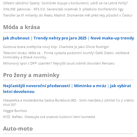
Střední záložníci Sparty: Sochůrek bojuje s konkurencí, udrží se na Letné Hollý?
ONLINE: Jablonec - RFS 0:0. Severočeši rozehráli 3. předkolo Konferenční ligy
Transfer za tři miliardy do Realu Madrid: Diomande měl před lety působit v Česku!
Móda a krása
Jak zhubnout
Trendy nehty pro jaro 2025
Nové make-up trendy
Gottova dcera zveřejnila nový klip: Charlotte je jako Olivie Rodrigo!
Televizní diváci, těšte se... Prima vytasila podzimní trumfy! Další Zrádci, oblíbené
kriminálky a žhavé novinky...
Milionový spor s DPP uzavřen? Nejvyšší soud odmítl dovolání Rencaru
Pro ženy a maminky
Nejčastější novoroční předsevzetí
Miminko a mráz
Jak vybírat
letní dovolenou
Hlasatelka a moderátorka Saskia Burešová (80) - Smrt manžela ji zdrtila! Co jí vrátilo
chuť žít?
Veggie Burritos
KVÍZ: Rafťáci. Otestujte své znalosti kultovní letní komedie
Auto-moto