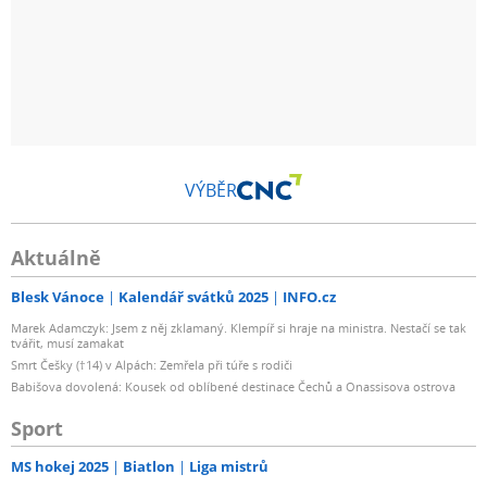
VÝBĚR
Aktuálně
Blesk Vánoce
Kalendář svátků 2025
INFO.cz
Marek Adamczyk: Jsem z něj zklamaný. Klempíř si hraje na ministra. Nestačí se tak
tvářit, musí zamakat
Smrt Češky (†14) v Alpách: Zemřela při túře s rodiči
Babišova dovolená: Kousek od oblíbené destinace Čechů a Onassisova ostrova
Sport
MS hokej 2025
Biatlon
Liga mistrů