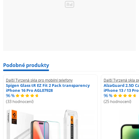
fólie a skla)
Použité technologie:
Antimikrobiální povlak na bázi nanočástic stříbra
Struktura obohacená o keramické vrstvy
Laserový typ výroby
Lepidlo Inviscid-Sil™
Podobné produkty
Souprava obsahuje:
Další Tvrzená skla pro mobilní telefony
Další Tvrzená skla p
3mk FlexibleGlass™ - 1 ks
Spigen Glass tR EZ Fit 2 Pack transparency
AlzaGuard 2.5D Ca
iPhone 16 Pro AGL07928
iPhone 13 / 13 Pr
Fit-In™ polohovací proužky
96 %
96 %
Dust-Fix™ proužky
(33 hodnocení)
(25 hodnocení)
Anti-Bubble Card™
CleaningSet.
Oppo A76Oppo A96Oppo A36