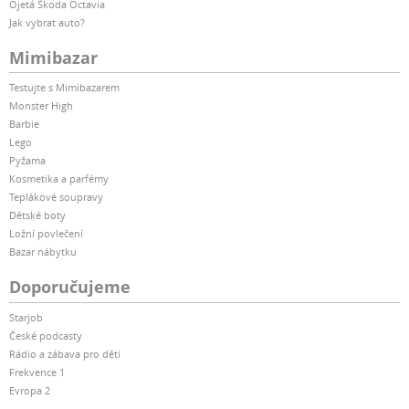
Ojetá Škoda Octavia
Jak vybrat auto?
Mimibazar
Testujte s Mimibazarem
Monster High
Barbie
Lego
Pyžama
Kosmetika a parfémy
Teplákové soupravy
Dětské boty
Ložní povlečení
Bazar nábytku
Doporučujeme
Starjob
České podcasty
Rádio a zábava pro děti
Frekvence 1
Evropa 2