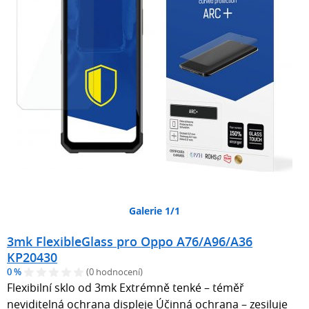
Galerie 1/1
3mk FlexibleGlass pro Oppo A76/A96/A36
KP20430
0 %
(0 hodnocení)
Flexibilní sklo od 3mk Extrémně tenké – téměř
neviditelná ochrana displeje Účinná ochrana – zesiluje