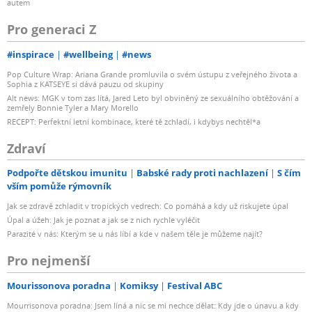
autem
Pro generaci Z
#inspirace
#wellbeing
#news
Pop Culture Wrap: Ariana Grande promluvila o svém ústupu z veřejného života a
Sophia z KATSEYE si dává pauzu od skupiny
Alt news: MGK v tom zas lítá, Jared Leto byl obviněný ze sexuálního obtěžování a
zemřely Bonnie Tyler a Mary Morello
RECEPT: Perfektní letní kombinace, které tě zchladí, i kdybys nechtěl*a
Zdraví
Podpořte dětskou imunitu
Babské rady proti nachlazení
S čím
vším pomůže rýmovník
Jak se zdravě zchladit v tropických vedrech: Co pomáhá a kdy už riskujete úpal
Úpal a úžeh: Jak je poznat a jak se z nich rychle vyléčit
Parazité v nás: Kterým se u nás líbí a kde v našem těle je můžeme najít?
Pro nejmenší
Mourissonova poradna
Komiksy
Festival ABC
Mourrisonova poradna: Jsem líná a nic se mi nechce dělat: Kdy jde o únavu a kdy