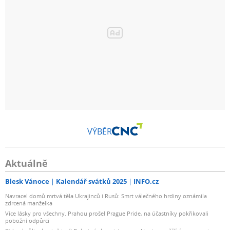
VÝBĚR
Aktuálně
Blesk Vánoce
Kalendář svátků 2025
INFO.cz
Navracel domů mrtvá těla Ukrajinců i Rusů: Smrt válečného hrdiny oznámila
zdrcená manželka
Více lásky pro všechny. Prahou prošel Prague Pride, na účastníky pokřikovali
pobožní odpůrci