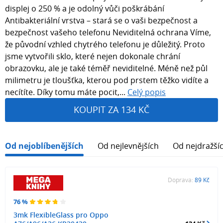
displej o 250 % a je odolný vůči poškrábání
Antibakteriální vrstva – stará se o vaši bezpečnost a
bezpečnost vašeho telefonu Neviditelná ochrana Víme,
že původní vzhled chytrého telefonu je důležitý. Proto
jsme vytvořili sklo, které nejen dokonale chrání
obrazovku, ale je také téměř neviditelné. Méně než půl
milimetru je tloušťka, kterou pod prstem těžko vidíte a
necítíte. Díky tomu máte pocit,...
Celý popis
KOUPIT ZA 134 KČ
Od nejoblíbenějších
Od nejlevnějších
Od nejdražší
Doprava:
89 Kč
76 %
3mk FlexibleGlass pro Oppo