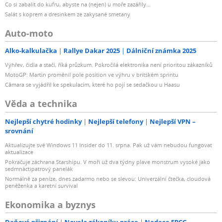
Co si zabalit do kufru, abyste na (nejen) u moře zazářily...
Salát s koprem a dresinkem ze zakysané smetany
Auto-moto
Alko-kalkulačka
Rallye Dakar 2025
Dálniční známka 2025
Výhřev, čidla a stačí, říká průzkum. Pokročilá elektronika není prioritou zákazníků
MotoGP: Martin proměnil pole position ve výhru v britském sprintu
Câmara se vyjádřil ke spekulacím, které ho pojí se sedačkou u Haasu
Věda a technika
Nejlepší chytré hodinky
Nejlepší telefony
Nejlepší VPN –
srovnání
Aktualizujte své Windows 11 Insider do 11. srpna. Pak už vám nebudou fungovat
aktualizace
Pokračuje záchrana Starshipu. V moři už dva týdny plave monstrum vysoké jako
sedmnáctipatrový panelák
Normálně za peníze, dnes zadarmo nebo se slevou: Univerzální čtečka, cloudová
peněženka a karetní survival
Ekonomika a byznys