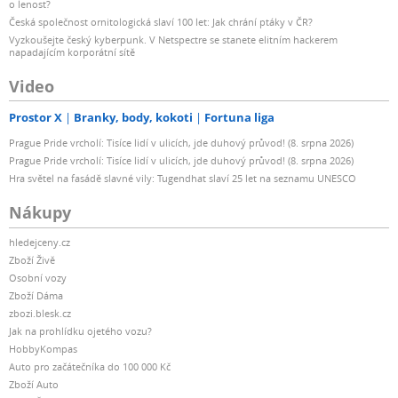
o lenost?
Česká společnost ornitologická slaví 100 let: Jak chrání ptáky v ČR?
Vyzkoušejte český kyberpunk. V Netspectre se stanete elitním hackerem
napadajícím korporátní sítě
Video
Prostor X
Branky, body, kokoti
Fortuna liga
Prague Pride vrcholí: Tisíce lidí v ulicích, jde duhový průvod! (8. srpna 2026)
Prague Pride vrcholí: Tisíce lidí v ulicích, jde duhový průvod! (8. srpna 2026)
Hra světel na fasádě slavné vily: Tugendhat slaví 25 let na seznamu UNESCO
Nákupy
hledejceny.cz
Zboží Živě
Osobní vozy
Zboží Dáma
zbozi.blesk.cz
Jak na prohlídku ojetého vozu?
HobbyKompas
Auto pro začátečníka do 100 000 Kč
Zboží Auto