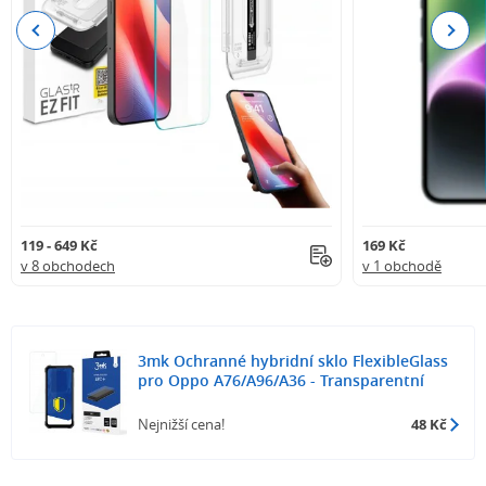
Previous
Next
119 - 649 Kč
169 Kč
v 8 obchodech
v 1 obchodě
3mk Ochranné hybridní sklo FlexibleGlass
pro Oppo A76/A96/A36 - Transparentní
Nejnižší cena!
48 Kč