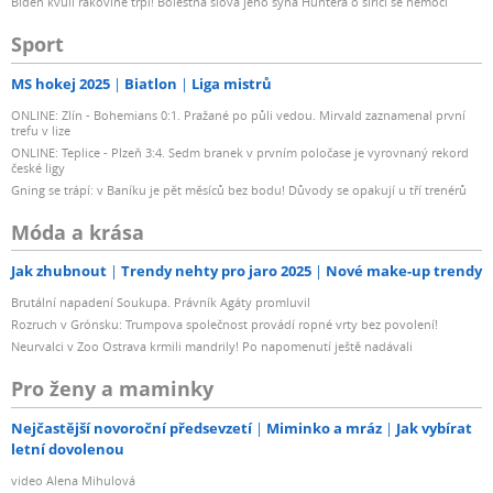
Biden kvůli rakovině trpí! Bolestná slova jeho syna Huntera o šířící se nemoci
Sport
MS hokej 2025
Biatlon
Liga mistrů
ONLINE: Zlín - Bohemians 0:1. Pražané po půli vedou. Mirvald zaznamenal první
trefu v lize
ONLINE: Teplice - Plzeň 3:4. Sedm branek v prvním poločase je vyrovnaný rekord
české ligy
Gning se trápí: v Baníku je pět měsíců bez bodu! Důvody se opakují u tří trenérů
Móda a krása
Jak zhubnout
Trendy nehty pro jaro 2025
Nové make-up trendy
Brutální napadení Soukupa. Právník Agáty promluvil
Rozruch v Grónsku: Trumpova společnost provádí ropné vrty bez povolení!
Neurvalci v Zoo Ostrava krmili mandrily! Po napomenutí ještě nadávali
Pro ženy a maminky
Nejčastější novoroční předsevzetí
Miminko a mráz
Jak vybírat
letní dovolenou
video Alena Mihulová