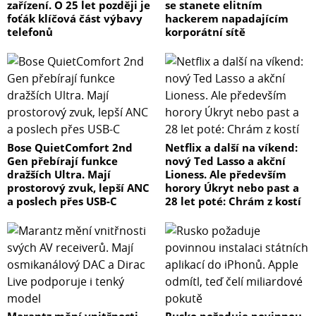
zařízení. O 25 let později je
se stanete elitním
foťák klíčová část výbavy
hackerem napadajícím
telefonů
korporátní sítě
Bose QuietComfort 2nd
Netflix a další na víkend:
Gen přebírají funkce
nový Ted Lasso a akční
dražších Ultra. Mají
Lioness. Ale především
prostorový zvuk, lepší ANC
horory Úkryt nebo past a
a poslech přes USB-C
28 let poté: Chrám z kostí