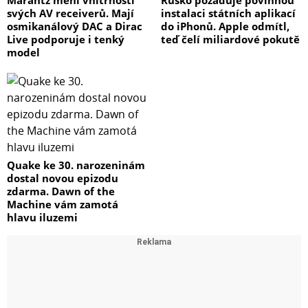
Marantz mění vnitřnosti
Rusko požaduje povinnou
svých AV receiverů. Mají
instalaci státních aplikací
osmikanálový DAC a Dirac
do iPhonů. Apple odmítl,
Live podporuje i tenký
teď čelí miliardové pokutě
model
Quake ke 30. narozeninám
dostal novou epizodu
zdarma. Dawn of the
Machine vám zamotá
hlavu iluzemi