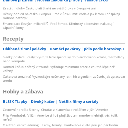
Daňové přiznání
Novela zákoníku práce
Nadace EPCG
Za státní dluhy Česko platí čtvrté nejvyšší úroky v Evropské unii
Děsivý pohled na českou krajinu. Proč v Česku mizí voda a jak k tomu přispívají
rodinné bazény?
Emancipace českých miliardářů. Proč Strnad, Křetínský a Komárek nakupují
západní ikony
Recepty
Oblíbené zimní polévky
Domácí pekárny
Jídlo podle horoskopu
Sladký poklad u cesty: Využijte letní špendlíky do tvarohového koláče, marmelády
nebo kompotu
Domácí kečup pečený v troubě: Vyžaduje minimum práce a chutná lépe než
vařený
Cuketová zmrzlina? Vyzkoušejte nečekaný letní hit a geniální způsob, jak zpracovat
úrodu
Hobby a zábava
BLESK Tlapky
Divoký kačer
Netflix filmy a seriály
Cestovní horečka šlechty: Chuďas z Klatovska otrokářem v Jižní Americe
Filip Vondrášek: V Jižní Americe si lidé plují životem mnohem lehčeji, věci tolik
neřeší
Osvěžení ve Schladmingu: Lamy, ferraty i koulovačka v létě jsou jen pár hodin