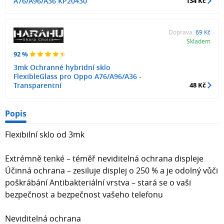
A76/A96/A36 KP20430
134 Kč
Doprava:
69 Kč
Skladem
92 %
3mk Ochranné hybridní sklo
FlexibleGlass pro Oppo A76/A96/A36 -
Transparentní
48 Kč
Popis
Flexibilní sklo od 3mk
Extrémně tenké – téměř neviditelná ochrana displeje
Účinná ochrana – zesiluje displej o 250 % a je odolný vůči
poškrábání Antibakteriální vrstva – stará se o vaši
bezpečnost a bezpečnost vašeho telefonu
Neviditelná ochrana