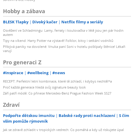
Hobby a zábava
BLESK Tlapky
Divoký kačer
Netflix filmy a seriály
Osvěžení ve Schladmingu: Lamy, ferraty i koulovačka v létě jsou jen pár hodin
autem
Tipy na víkend: Harry Potter na výstavě! Folklor, bitvy i setkání vodníků
Přibývá paniky na dovolené: Vnuka paní Soni v hotelu poštípaly štěnice! Lékaři
varují
Pro generaci Z
#inspirace
#wellbeing
#news
RECEPT: Perfektní letní kombinace, které tě zchladí, i kdybys nechtěl*a
Proč každá generace hledá svůj signature beauty look
Září patří módě: Co přinese Mercedes-Benz Prague Fashion Week SS27
Zdraví
Podpořte dětskou imunitu
Babské rady proti nachlazení
S čím
vším pomůže rýmovník
Jak se zdravě zchladit v tropických vedrech: Co pomáhá a kdy už riskujete úpal