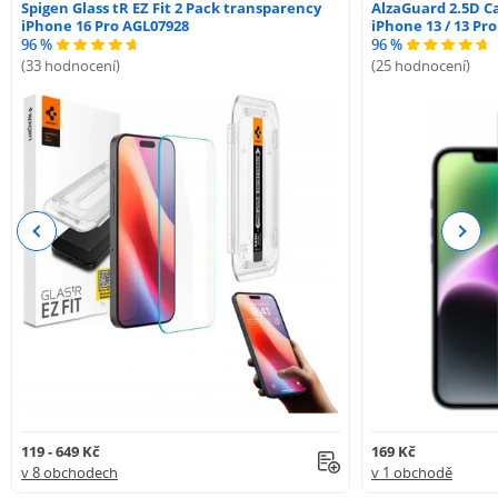
Spigen Glass tR EZ Fit 2 Pack transparency
AlzaGuard 2.5D Ca
iPhone 16 Pro AGL07928
iPhone 13 / 13 Pr
96 %
96 %
(33 hodnocení)
(25 hodnocení)
Previous
Next
119 - 649 Kč
169 Kč
v 8 obchodech
v 1 obchodě