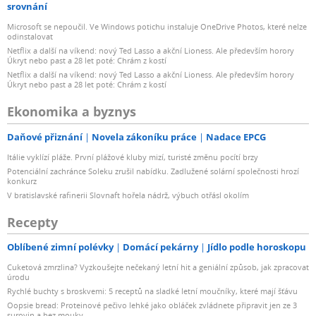
srovnání
Microsoft se nepoučil. Ve Windows potichu instaluje OneDrive Photos, které nelze
odinstalovat
Netflix a další na víkend: nový Ted Lasso a akční Lioness. Ale především horory
Úkryt nebo past a 28 let poté: Chrám z kostí
Netflix a další na víkend: nový Ted Lasso a akční Lioness. Ale především horory
Úkryt nebo past a 28 let poté: Chrám z kostí
Ekonomika a byznys
Daňové přiznání
Novela zákoníku práce
Nadace EPCG
Itálie vyklízí pláže. První plážové kluby mizí, turisté změnu pocítí brzy
Potenciální zachránce Soleku zrušil nabídku. Zadlužené solární společnosti hrozí
konkurz
V bratislavské rafinerii Slovnaft hořela nádrž, výbuch otřásl okolím
Recepty
Oblíbené zimní polévky
Domácí pekárny
Jídlo podle horoskopu
Cuketová zmrzlina? Vyzkoušejte nečekaný letní hit a geniální způsob, jak zpracovat
úrodu
Rychlé buchty s broskvemi: 5 receptů na sladké letní moučníky, které mají šťávu
Oopsie bread: Proteinové pečivo lehké jako obláček zvládnete připravit jen ze 3
surovin a bez mouky