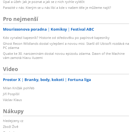
Úpal a úžeh: Jak je poznat a jak se z nich rychle vyléčit
Parazité v nás: Kterým se u nás líbí a kde v našem těle je můžeme najít?
Pro nejmenší
Mourissonova poradna
Komiksy
Festival ABC
Kdo vynalezl kapesník? Historie od středověku po papírové kapesníky
Ghost Recon Wildlands dostal vylepšení a novou misi. Starší díl Ubisoft rozdává na
PC zdarma
Quake ke 30. narozeninám dostal novou epizodu zdarma. Dawn of the Machine
vám zamotá hlavu iluzemi
Video
Prostor X
Branky, body, kokoti
Fortuna liga
Milan Knížák pohřeb
Jiří Pospíšil
Václav Klaus
Nákupy
hledejceny.cz
Zboží Živě