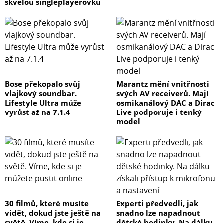
skvělou singleplayerovku
Bose překopalo svůj
Marantz mění vnitřnosti
vlajkový soundbar.
svých AV receiverů. Mají
Lifestyle Ultra může
osmikanálový DAC a Dirac
vyrůst až na 7.1.4
Live podporuje i tenký
model
30 filmů, které musíte
Experti předvedli, jak
vidět, dokud jste ještě na
snadno lze napadnout
světě. Víme, kde si je
dětské hodinky. Na dálku