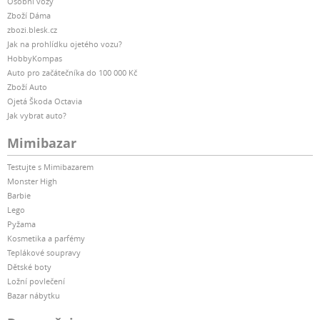
Osobní vozy
Zboží Dáma
zbozi.blesk.cz
Jak na prohlídku ojetého vozu?
HobbyKompas
Auto pro začátečníka do 100 000 Kč
Zboží Auto
Ojetá Škoda Octavia
Jak vybrat auto?
Mimibazar
Testujte s Mimibazarem
Monster High
Barbie
Lego
Pyžama
Kosmetika a parfémy
Teplákové soupravy
Dětské boty
Ložní povlečení
Bazar nábytku