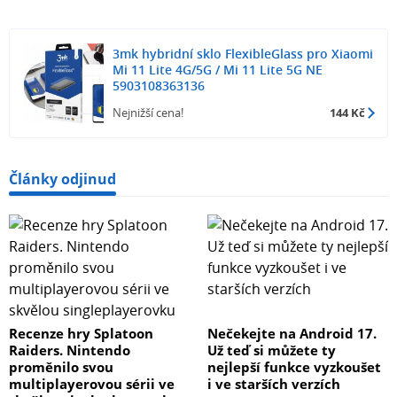
3mk hybridní sklo FlexibleGlass pro Xiaomi
Mi 11 Lite 4G/5G / Mi 11 Lite 5G NE
5903108363136
Nejnižší cena!
144 Kč
Články odjinud
Recenze hry Splatoon
Nečekejte na Android 17.
Raiders. Nintendo
Už teď si můžete ty
proměnilo svou
nejlepší funkce vyzkoušet
multiplayerovou sérii ve
i ve starších verzích