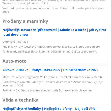
Weekendu popsal, jak akce probíhá
Vodní zdroje a zemědělská půda v ohrožení: Katastrofální sucha přicházejí stále
dříve
Pro ženy a maminky
Nejčastější novoroční předsevzetí
Miminko a mráz
Jak vybírat
letní dovolenou
Okurková limonáda
RECEPT: Kynutý švestkový koláč s drobenkou. Klasika, se kterou zabodujete
Tohle nikdy neříkejte! Slova, kterými rodiče dětem ubližují ze všeho nejvíc
Auto-moto
Alko-kalkulačka
Rallye Dakar 2025
Dálniční známka 2025
MotoGP: Páteční program ve Velké Británii uzavřel rekordním časem Bezzecchi
Další klasická corvette s dobrými jízdními vlastnostmi? Mitsuoka znovu využije
legendární MX-5
Problémy Cadillacu s brzdami souvisí podle Bottase s jejich chlazením
Věda a technika
Nejlepší chytré hodinky
Nejlepší telefony
Nejlepší VPN –