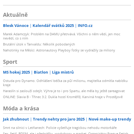
Aktuálně
Blesk Vánoce
Kalendář svátků 2025
INFO.cz
Marek Adamczyk: Problém na DAMU přetrvává. Všichni o něm vědí, jen moc
nevědí, co s ním
Brutální útok v Tanvaldu: Několik pobodaných
Nahotinky na Měsíci: Astronautovy Playboy fotky se vydražily za miliony
Sport
MS hokej 2025
Biatlon
Liga mistrů
Ostuda pro Dynamo. Odhlášení béčka za půl milionu, majitelka odmítla nabídku
kraje
Haraslín si zaslouží odejít. Výhra je to i pro Spartu, ale měla by ještě zareagovat
ONLINE: Slavia B - Třinec 3:2. Dukla hostí Kroměříž, Karviná hraje v Prostějově
Móda a krása
Jak zhubnout
Trendy nehty pro jaro 2025
Nové make-up trendy
Smrt na silnici v Letňanech: Policie vyšetřuje tragickou nehodu motorkáře
Sex, fetiš, BDSM, ale i přednášky, workshopy a market. Organizátor Prague Fetish