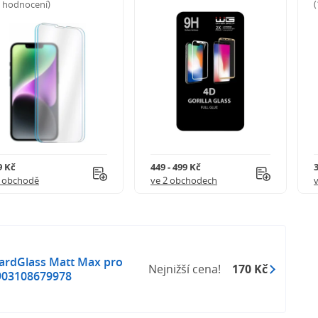
5 hodnocení)
9 Kč
449 - 499 Kč
1 obchodě
ve 2 obchodech
HardGlass Matt Max pro
Nejnižší cena!
170 Kč
5903108679978