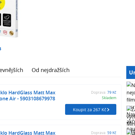
3
evnějších
Od nejdražších
Ur
sklo HardGlass Matt Max
Doprava:
79 Kč
one Air - 5903108679978
Skladem
Koupit za 267 Kč
sklo HardGlass Matt Max
Doprava:
59 Kč