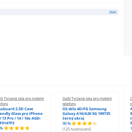
3MK
ší Tvrzená skla pro mobilní
Další Tvrzená skla pro mobilní
D
efony
telefony
t
zaGuard 2.5D Case
O2 sklo 4D/FG Samsung
iendly Glass pro iPhone
Galaxy A16/A26 5G 199735
/ 13 Pro / 14 / 16e AGD-
černý okraj
F0147P2
90 %
 %
(125 hodnocení)