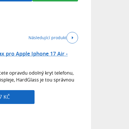
Následující produkt
 pro Apple Iphone 17 Air -
hcete opravdu odolný kryt telefonu,
displeje, HardGlass je tou správnou
7 KČ