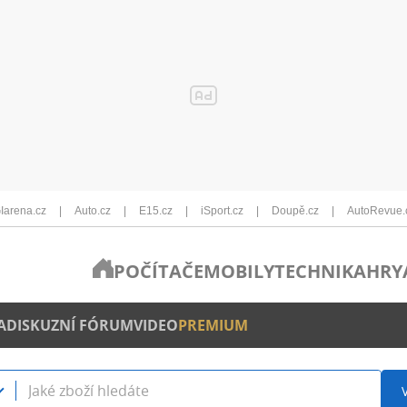
Iarena.cz
Auto.cz
E15.cz
iSport.cz
Doupě.cz
AutoRevue.
POČÍTAČE
MOBILY
TECHNIKA
HRY
A
DISKUZNÍ FÓRUM
VIDEO
PREMIUM