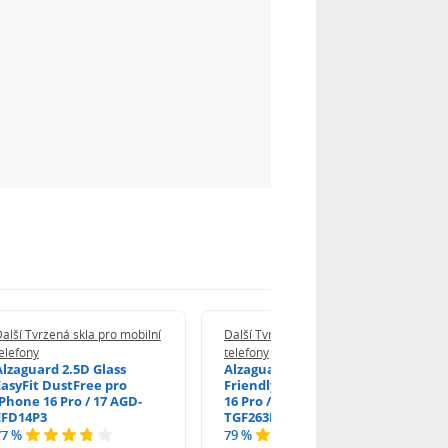
alší Tvrzená skla pro mobilní
Další Tvrzená skla pro mobilní
elefony
telefony
Alzaguard 2.5D Glass
Alzaguard 2.5D Case
EasyFit DustFree pro
Friendly Glass pro iPhone
iPhone 16 Pro / 17 AGD-
16 Pro / 17 / 17 Pro AGD-
EFD14P3
TGF263P2
77 %
79 %