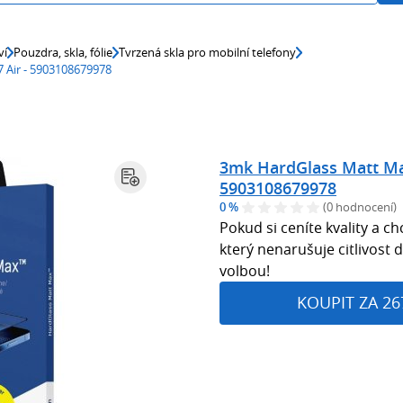
ví
Pouzdra, skla, fólie
Tvrzená skla pro mobilní telefony
 Air - 5903108679978
3mk HardGlass Matt Max
5903108679978
0 %
(0 hodnocení)
Pokud si ceníte kvality a c
který nenarušuje citlivost 
volbou!
KOUPIT ZA 26