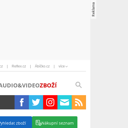
cz
Reflex.cz
Ábíčko.cz
více
AUDIO&VIDEO
ZBOŽÍ
Vyhledat zboží
Nákupní seznam