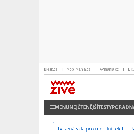
Blesk.cz
MobilMania.cz
AVmania.cz
DIG
MENU
NEJČTENĚJŠÍ
TESTY
PORADN
Tvrzená skla pro mobilní telefony