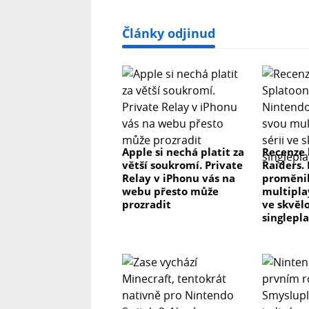
Články odjinud
Apple si nechá platit za
Recenze 
větší soukromí. Private
Raiders.
Relay v iPhonu vás na
proměnil
webu přesto může
multipla
prozradit
ve skvěl
singlepl