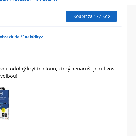
Koupit za 172 Kč
obrazit další nabídky
avdu odolný kryt telefonu, který nenarušuje citlivost
 volbou!