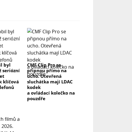
l byl
CMF Clip Pro se
ž seriózní
připnou přímo na
let
ucho. Otevřená
k klíčová
sluchátka mají LDAC
elefonů
kodek
a ovládací kolečko na
pouzdře