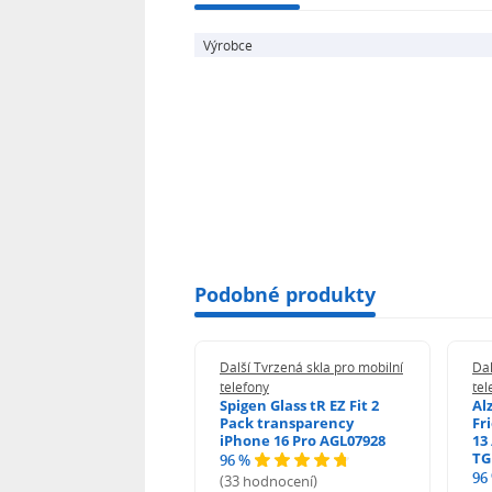
Výrobce
Podobné produkty
 Tvrzená skla pro mobilní
Další Tvrzená skla pro mobilní
Dal
ony
telefony
tel
guard 2.5D Glass
Spigen Glass tR EZ Fit 2
Al
Fit DustFree pro
Pack transparency
Fr
ne 17 Pro AGD-
iPhone 16 Pro AGL07928
13 
478BDAP3
TG
96 %
%
96
(33 hodnocení)