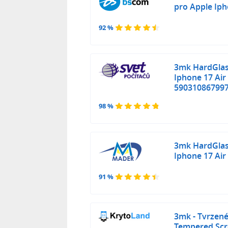
pro Apple Iph
92 %
3mk HardGlas
Iphone 17 Air
59031086799
98 %
3mk HardGlas
Iphone 17 Air
91 %
3mk - Tvrzen
Tempered Scre