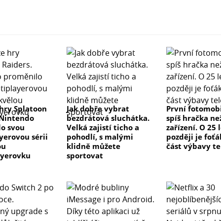
hry Splatoon
Jak dobře vybrat
První fotomobi
 Nintendo
bezdrátová sluchátka.
spíš hračka ne
o svou
Velká zajistí ticho a
zařízení. O 25 
yerovou sérii
pohodlí, s malými
později je foťá
ou
klidně můžete
část výbavy t
ayerovku
sportovat