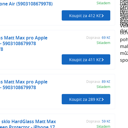
one Air (5903108679978)
Skladem
Koupit za 412 Kč
s Matt Max pro Apple
Doprava:
69 Kč
 - 5903108679978
Skladem
78
Koupit za 411 Kč
s Matt Max pro Apple
Doprava:
89 Kč
 - 5903108679978
Skladem
Koupit za 289 Kč
é sklo HardGlass Matt Max
Doprava:
59 Kč
en Protector - iPhone 17
Skladem