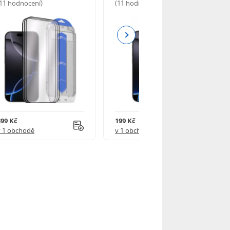
(11 hodnocení)
(11 hodnocení)
Next
399 Kč
199 Kč
v 1 obchodě
v 1 obchodě