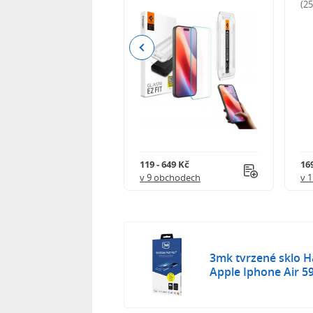
odnocení)
(2
Previous
 402 Kč
119 - 649 Kč
16
 obchodech
v 9 obchodech
v 
3mk tvrzené sklo 
Apple Iphone Air 