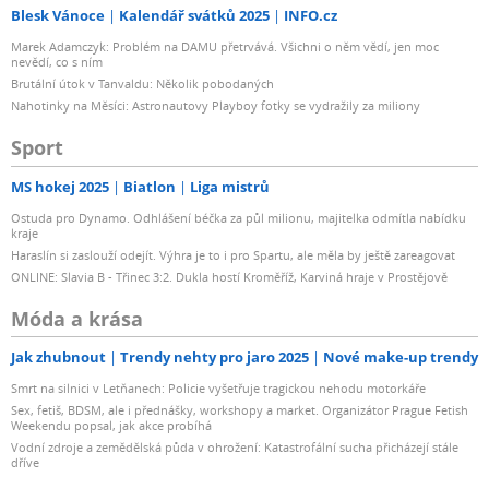
Blesk Vánoce
Kalendář svátků 2025
INFO.cz
Marek Adamczyk: Problém na DAMU přetrvává. Všichni o něm vědí, jen moc
nevědí, co s ním
Brutální útok v Tanvaldu: Několik pobodaných
Nahotinky na Měsíci: Astronautovy Playboy fotky se vydražily za miliony
Sport
MS hokej 2025
Biatlon
Liga mistrů
Ostuda pro Dynamo. Odhlášení béčka za půl milionu, majitelka odmítla nabídku
kraje
Haraslín si zaslouží odejít. Výhra je to i pro Spartu, ale měla by ještě zareagovat
ONLINE: Slavia B - Třinec 3:2. Dukla hostí Kroměříž, Karviná hraje v Prostějově
Móda a krása
Jak zhubnout
Trendy nehty pro jaro 2025
Nové make-up trendy
Smrt na silnici v Letňanech: Policie vyšetřuje tragickou nehodu motorkáře
Sex, fetiš, BDSM, ale i přednášky, workshopy a market. Organizátor Prague Fetish
Weekendu popsal, jak akce probíhá
Vodní zdroje a zemědělská půda v ohrožení: Katastrofální sucha přicházejí stále
dříve