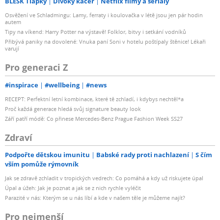
BLESK Tlapky
Divoký kačer
Netflix filmy a seriály
Osvěžení ve Schladmingu: Lamy, ferraty i koulovačka v létě jsou jen pár hodin
autem
Tipy na víkend: Harry Potter na výstavě! Folklor, bitvy i setkání vodníků
Přibývá paniky na dovolené: Vnuka paní Soni v hotelu poštípaly štěnice! Lékaři
varují
Pro generaci Z
#inspirace
#wellbeing
#news
RECEPT: Perfektní letní kombinace, které tě zchladí, i kdybys nechtěl*a
Proč každá generace hledá svůj signature beauty look
Září patří módě: Co přinese Mercedes-Benz Prague Fashion Week SS27
Zdraví
Podpořte dětskou imunitu
Babské rady proti nachlazení
S čím
vším pomůže rýmovník
Jak se zdravě zchladit v tropických vedrech: Co pomáhá a kdy už riskujete úpal
Úpal a úžeh: Jak je poznat a jak se z nich rychle vyléčit
Parazité v nás: Kterým se u nás líbí a kde v našem těle je můžeme najít?
Pro nejmenší