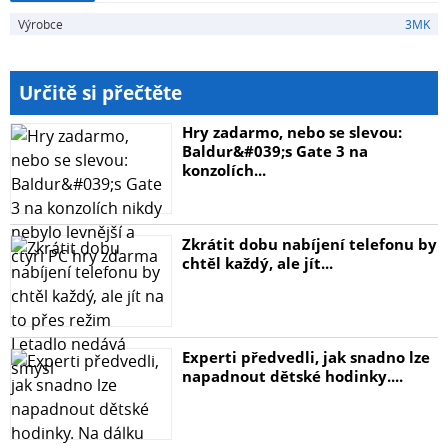
FaceID a čtečkami otisků prstů, odolné proti mastným
Výrobce
3MK
stopám a otiskům prstů, oleofobní vrstva. .
Určitě si přečtěte
Hry zadarmo, nebo se slevou:
Baldur&#039;s Gate 3 na
konzolích...
Zkrátit dobu nabíjení telefonu by
chtěl každý, ale jít...
Experti předvedli, jak snadno lze
napadnout dětské hodinky....