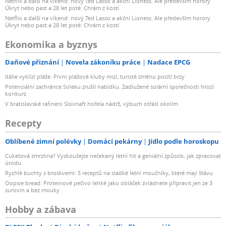
Netflix a další na víkend: nový Ted Lasso a akční Lioness. Ale především horory
Úkryt nebo past a 28 let poté: Chrám z kostí
Netflix a další na víkend: nový Ted Lasso a akční Lioness. Ale především horory
Úkryt nebo past a 28 let poté: Chrám z kostí
Ekonomika a byznys
Daňové přiznání
Novela zákoníku práce
Nadace EPCG
Itálie vyklízí pláže. První plážové kluby mizí, turisté změnu pocítí brzy
Potenciální zachránce Soleku zrušil nabídku. Zadlužené solární společnosti hrozí
konkurz
V bratislavské rafinerii Slovnaft hořela nádrž, výbuch otřásl okolím
Recepty
Oblíbené zimní polévky
Domácí pekárny
Jídlo podle horoskopu
Cuketová zmrzlina? Vyzkoušejte nečekaný letní hit a geniální způsob, jak zpracovat
úrodu
Rychlé buchty s broskvemi: 5 receptů na sladké letní moučníky, které mají šťávu
Oopsie bread: Proteinové pečivo lehké jako obláček zvládnete připravit jen ze 3
surovin a bez mouky
Hobby a zábava