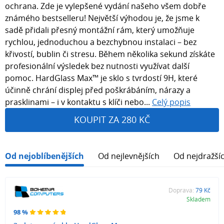
ochrana. Zde je vylepšené vydání našeho všem dobře
známého bestselleru! Největší výhodou je, že jsme k
sadě přidali přesný montážní rám, který umožňuje
rychlou, jednoduchou a bezchybnou instalaci – bez
křivostí, bublin či stresu. Během několika sekund získáte
profesionální výsledek bez nutnosti využívat další
pomoc. HardGlass Max™ je sklo s tvrdostí 9H, které
účinně chrání displej před poškrábáním, nárazy a
prasklinami – i v kontaktu s klíči nebo...
Celý popis
KOUPIT ZA 280 KČ
Od nejoblíbenějších
Od nejlevnějších
Od nejdražší
Doprava:
79 Kč
Skladem
98 %