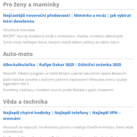
Pro ženy a maminky
Nejčastější novoroční předsevzetí
Miminko a mráz
Jak vybírat
letní dovolenou
Okurková limonáda
RECEPT: Kynutý švestkový koláč s drobenkou. Klasika, se kterou zabodujete
Tohle nikdy neříkejte! Slova, kterými rodiče dětem ubližují ze všeho nejvíc
Auto-moto
Alko-kalkulačka
Rallye Dakar 2025
Dálniční známka 2025
MotoGP: Páteční program ve Velké Británii uzavřel rekordním časem Bezzecchi
Další klasická corvette s dobrými jízdními vlastnostmi? Mitsuoka znovu využije
legendární MX-5
Problémy Cadillacu s brzdami souvisí podle Bottase s jejich chlazením
Věda a technika
Nejlepší chytré hodinky
Nejlepší telefony
Nejlepší VPN –
srovnání
Microsoft se nepoučil. Ve Windows potichu instaluje OneDrive Photos, které nelze
odinstalovat