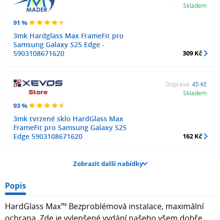
Skladem
91 %
3mk Hardglass Max FrameFit pro
Samsung Galaxy S25 Edge -
5903108671620
309 Kč
Doprava:
45 Kč
Skladem
93 %
3mk tvrzené sklo HardGlass Max
FrameFit pro Samsung Galaxy S25
Edge 5903108671620
162 Kč
Zobrazit další nabídky
Popis
HardGlass Max™ Bezproblémová instalace, maximální
ochrana. Zde je vylepšené vydání našeho všem dobře