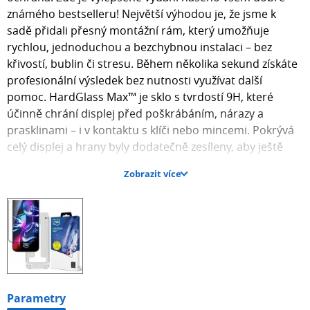
známého bestselleru! Největší výhodou je, že jsme k
sadě přidali přesný montážní rám, který umožňuje
rychlou, jednoduchou a bezchybnou instalaci – bez
křivostí, bublin či stresu. Během několika sekund získáte
profesionální výsledek bez nutnosti využívat další
pomoc. HardGlass Max™ je sklo s tvrdostí 9H, které
účinně chrání displej před poškrábáním, nárazy a
prasklinami – i v kontaktu s klíči nebo mincemi. Pokrývá
celý displej a hrany byly dodatečně zesíleny, aby ještě
lépe chránily obrazovku před odštěpky a mechanickým
Zobrazit více
poškozením. Produkt je plně kompatibilní s FaceID a
čtečkami otisků prstů, díky čemuž neovlivňuje komfort
používání zařízení. Tvrdost 9H – odolné proti poškrábání
Pokrývá celou obrazovku – chrání také hrany
Kompatibilní s FaceID a čtečkami otisků prstů – funguje
plynule, bez zpoždění a chyb Tloušťka: 0,33 mm
Vlastnosti produktu: montážní rám v sadě, tvrdost 9H,
zesílené hrany, pokrývá celou obrazovku, kompatibilní s
Parametry