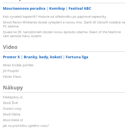
Mourissonova poradna
Komiksy
Festival ABC
Kdo vynalezl kapesník? Historie od středověku po papírové kapesníky
Ghost Recon Wildlands dostal vylepšení a novou misi. Starší díl Ubisoft rozdává na
PC zdarma
Quake ke 30. narozeninám dostal novou epizodu zdarma. Dawn of the Machine
vám zamotá hlavu iluzemi
Video
Prostor X
Branky, body, kokoti
Fortuna liga
Milan Knížák pohřeb
Jiří Pospíšil
Václav Klaus
Nákupy
hledejceny.cz
Zboží Živě
Osobní vozy
Zboží Dáma
zbozi.blesk.cz
Jak na prohlídku ojetého vozu?